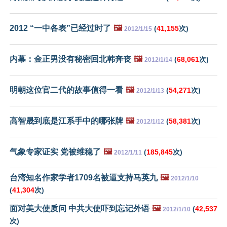
2012 “一中各表”已经过时了
🖼️
(
41,155
次)
2012/1/15
内幕：金正男没有秘密回北韩奔丧
🖼️
(
68,061
次)
2012/1/14
明朝这位官二代的故事值得一看
🖼️
(
54,271
次)
2012/1/13
高智晟到底是江系手中的哪张牌
🖼️
(
58,381
次)
2012/1/12
气象专家证实 党被维稳了
🖼️
(
185,845
次)
2012/1/11
台湾知名作家学者1709名被逼支持马英九
🖼️
2012/1/10
(
41,304
次)
面对美大使质问 中共大使吓到忘记外语
🖼️
(
42,537
2012/1/10
次)