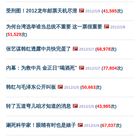
受刑图！2012龙年邮票天机尽泄
🖼️
(
41,585
次)
2012/1/9
为何台湾选举谁当总统不重要 这一票很重要
🖼️
2012/1/8
(
51,529
次)
张艺谋韩红透露中共快完蛋了
🖼️
(
68,978
次)
2012/1/7
内幕：为救中共 金正日“喝酒死”
🖼️
(
77,804
次)
2012/1/7
韩红与毛泽东公开叫板
🖼️
(
50,663
次)
2012/1/5
转了五道弯儿咱才知道的消息
🖼️
(
43,985
次)
2012/1/5
涮死科学家！眼睛有时也是婊子
🖼️
(
67,037
次)
2012/1/4