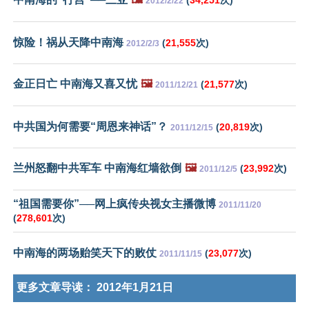
2012/2/22
惊险！祸从天降中南海
(
21,555
次)
2012/2/3
金正日亡 中南海又喜又忧
🖼️
(
21,577
次)
2011/12/21
中共国为何需要“周恩来神话”？
(
20,819
次)
2011/12/15
兰州怒翻中共军车 中南海红墙欲倒
🖼️
(
23,992
次)
2011/12/5
“祖国需要你”──网上疯传央视女主播微博
2011/11/20
(
278,601
次)
中南海的两场贻笑天下的败仗
(
23,077
次)
2011/11/15
更多文章导读：
2012年1月21日