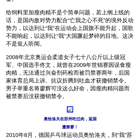
给饲料里加瘦肉精不是个简单问题，若上纲上线的
话，是国内敌对势力配合“亡我之心不死”的境外反动
势力，以达到让“我”在运动会上国旗不能升起，国歌
不能响起，以达到让“我”大国蹶起梦碎的目地。这决
不是耸人听闻。
2008年北京奥运会柔道女子七十八公斤以上级冠
军、中国选手佟文，就曾在2009年世锦赛因误食瘦
肉精，无法通过兴奋剂药检而被罚禁赛两年，后国
家体育总局上诉、抗议折腾到吐血才获撤销禁令。
男子举重名将廖辉可没这么好命，因瘦肉精问题而
被禁赛后没获撤销禁令。
奥恰洛夫在苏州吃过肉，返国
遭禁赛！
2010年8月，德国乒乓球运动员奥恰洛夫，到“我”苏