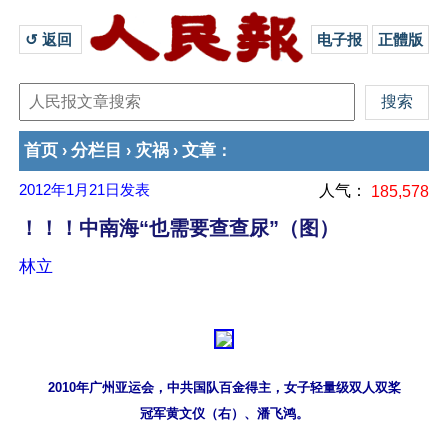
↺ 返回 
电子报
正體版
首页
分栏目
灾祸
文章
›
›
›
：
2012年1月21日
发表
人气：
185,578
！！！中南海“也需要查查尿”（图）
林立
2010年广州亚运会，中共国队百金得主，女子轻量级双人双桨
冠军黄文仪（右）、潘飞鸿。