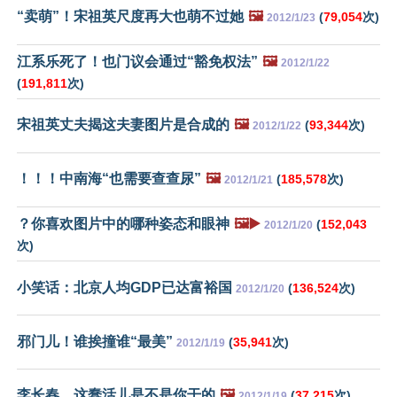
“卖萌”！宋祖英尺度再大也萌不过她
🖼️
(
79,054
次)
2012/1/23
江系乐死了！也门议会通过“豁免权法”
🖼️
2012/1/22
(
191,811
次)
宋祖英丈夫揭这夫妻图片是合成的
🖼️
(
93,344
次)
2012/1/22
！！！中南海“也需要查查尿”
🖼️
(
185,578
次)
2012/1/21
？你喜欢图片中的哪种姿态和眼神
🖼️▶️
(
152,043
2012/1/20
次)
小笑话：北京人均GDP已达富裕国
(
136,524
次)
2012/1/20
邪门儿！谁挨撞谁“最美”
(
35,941
次)
2012/1/19
李长春，这蠢活儿是不是你干的
🖼️
(
37,215
次)
2012/1/19