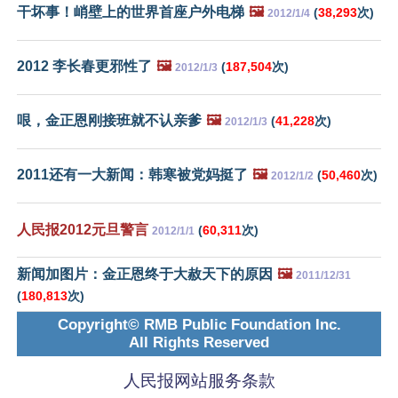
干坏事！峭壁上的世界首座户外电梯
🖼️
(
38,293
次)
2012/1/4
2012 李长春更邪性了
🖼️
(
187,504
次)
2012/1/3
哏，金正恩刚接班就不认亲爹
🖼️
(
41,228
次)
2012/1/3
2011还有一大新闻：韩寒被党妈挺了
🖼️
(
50,460
次)
2012/1/2
人民报2012元旦警言
(
60,311
次)
2012/1/1
新闻加图片：金正恩终于大赦天下的原因
🖼️
2011/12/31
(
180,813
次)
Copyright© RMB Public Foundation Inc.
All Rights Reserved
人民报网站服务条款