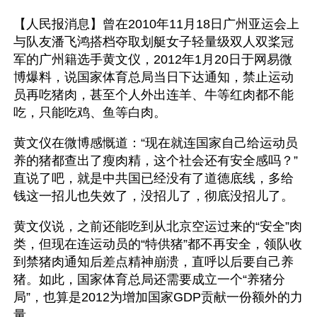
【人民报消息】曾在2010年11月18日广州亚运会上
与队友潘飞鸿搭档夺取划艇女子轻量级双人双桨冠
军的广州籍选手黄文仪，2012年1月20日于网易微
博爆料，说国家体育总局当日下达通知，禁止运动
员再吃猪肉，甚至个人外出连羊、牛等红肉都不能
吃，只能吃鸡、鱼等白肉。
黄文仪在微博感慨道：“现在就连国家自己给运动员
养的猪都查出了瘦肉精，这个社会还有安全感吗？”
直说了吧，就是中共国已经没有了道德底线，多给
钱这一招儿也失效了，没招儿了，彻底没招儿了。 
黄文仪说，之前还能吃到从北京空运过来的“安全”肉
类，但现在连运动员的“特供猪”都不再安全，领队收
到禁猪肉通知后差点精神崩溃，直呼以后要自己养
猪。如此，国家体育总局还需要成立一个“养猪分
局”，也算是2012为增加国家GDP贡献一份额外的力
量。