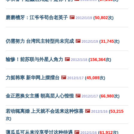
磨磨槽牙：江爷爷苟合老英子
🖼️
(
50,802
次)
2012/1/19
仍需努力 台湾民主转型尚未完成
🖼️
(
31,745
次)
2012/1/19
输惨！前苏联与外星人角力
🖼️
(
156,364
次)
2012/1/18
力挺韩寒 新华网上摆擂台
🖼️
(
45,089
次)
2012/1/17
金正恩换女主播 朝高层人心惶惶
🖼️
(
66,980
次)
2012/1/17
若动辄离婚 上天就不会送来这种惊喜
🖼️
(
53,215
2012/1/16
次)
薄瓜瓜可从来没享受过这种待遇
🖼️
(
61,912
次)
2012/1/16