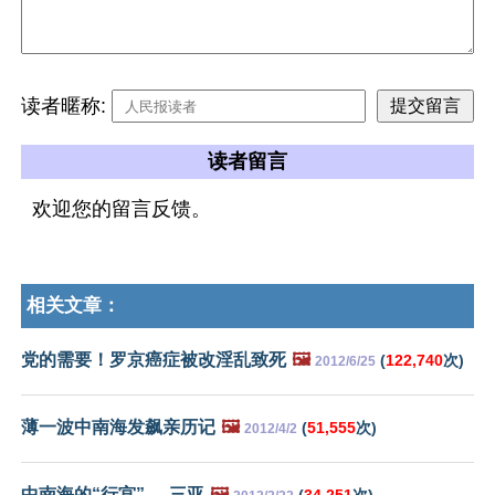
读者暱称:
读者留言
欢迎您的留言反馈。
相关文章：
党的需要！罗京癌症被改淫乱致死
🖼️
(
122,740
次)
2012/6/25
薄一波中南海发飙亲历记
🖼️
(
51,555
次)
2012/4/2
中南海的“行宫”──三亚
🖼️
(
34,251
次)