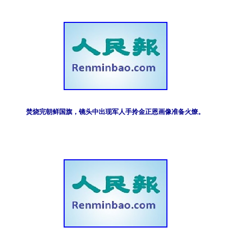
焚烧完朝鲜国旗，镜头中出现军人手拎金正恩画像准备火燎。