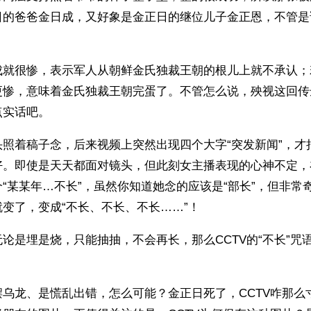
日的爸爸金日成，又好象是金正日的继位儿子金正恩，不管是
成就很惨，表示军人从朝鲜金氏独裁王朝的根儿上就不承认；
更惨，意味着金氏独裁王朝完蛋了。不管怎么说，殃视这回传
点实话吧。
头照着稿子念，后来视频上突然出现四个大字“突发新闻”，才
好。即使是天天都面对镜头，但此刻女主播表现的心神不定，
“某某年…不长”，虽然你知道她念的应该是“部长”，但非常
变了，变成“不长、不长、不长……”！
论是埋是烧，只能抽抽，不会再长，那么CCTV的“不长”咒
摆乌龙、是慌乱出错，怎么可能？金正日死了，CCTV咋那么