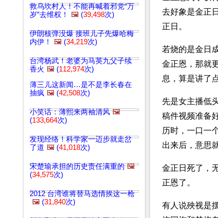
救乌坎村人！不能再喊着邪党“万
去好象是金正
岁”去维权！
🖼️
(
39,498
次)
正日。
伊朗核弹没爆 接班儿子先爆哈梅
内伊！
🖼️
(
34,219
次)
若烧的是金日
台湾杨武！老婆为马英九父子续
金正恩，那就
香火
🖼️
(
112,974
次)
息，算是讲了
薄三儿这新闻…是不是李长春在
抽疯
🖼️
(
42,508
次)
先是女主播低
小笑话：薄熙来两袖清风
🖼️
稿件视频准备
(
133,664
次)
历时，一口一个
发现经络！科学家一迈步就走岔
出来后，意思就
了道
🖼️
(
41,018
次)
宋楚瑜承担的历史责任满重的
🖼️
金正日死了，无
(
34,575
次)
正恩了。
2012 台湾谁将替马选情挨这一枪
🖼️
(
31,840
次)
有人说殃视是