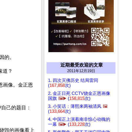
因的。
近期最受欢迎的文章
味道？
2011年12月19日
1. 四次灭佛历史 结局雷同
恩画像。金正恩
(
167,858
次)
2. 金正日死 CCTV烧金正恩画像
国旗
🖼️▶️
(
158,815
次)
3. 小笑话：薄熙来两袖清风
🖼️
V自己的题目：
(
133,664
次)
4. 中国正上演着南非惊心动魄的
一幕
🖼️▶️
(
133,228
次)
烧毁的画像看上