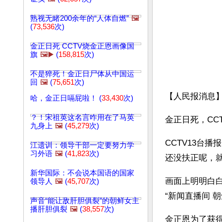
熟视无睹200余年的“人体自燃”
🖼️
(
73,536
次)
金正日死 CCTV烧金正恩画像国
旗
🖼️▶️
(
158,815
次)
不是猝死！金正日尸体从中国运
回
🖼️
(
75,651
次)
【人民报消息
哈，金正日嗝屁啦！ (
33,430
次)
？！宋祖英这名言咋用在了马英
金正日死，CC
九身上
🖼️
(
45,279
次)
CCTV13台
江遗训：领导干部一定要努力学
习外语
🖼️
(
41,823
次)
还没扶正呢，
新华国际：不会说本国语的国家
画面上明明白白
领导人
🖼️
(
45,707
次)
“新闻直播间 
声音“能让敌肝胆俱裂”的朝鲜女主
播肝胆俱裂
🖼️
(
38,557
次)
金正恩为了获