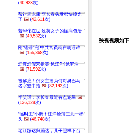
(
40,928
次)
帮衬周永康 李长春头发都快掉光
了
🖼️
(
42,611
次)
若华佗在世 这英女子的怪病包治
🖼️
(
49,532
次)
殃视视频如下
刚“铿锵”完 中共官员就在朝遇难
🖼️
(
155,368
次)
幻真幻假宋祖英 见江PK见罗浩
🖼️
(
71,592
次)
被解雇！俄女主播为何对奥巴马
名字竖中指
🖼️
(
32,193
次)
半笑话：李长春最近有点犯晕
🖼️
(
136,128
次)
“临时工”小调！汪洋给薄三儿一榔
头
🖼️
(
46,748
次)
老江蹦达归蹦达，儿子照样下台