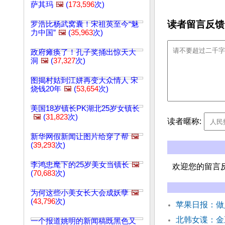
萨其玛
🖼️
(
173,596
次)
读者留言反馈
罗浩比杨武窝囊！宋祖英至今“魅
力中国”
🖼️
(
35,963
次)
政府瘫痪了！孔子奖捅出惊天大
洞
🖼️
(
37,327
次)
图揭村姑到江姘再变大众情人 宋
烧钱20年
🖼️
(
53,654
次)
美国18岁镇长PK湖北25岁女镇长
🖼️
(
31,823
次)
读者暱称:
新华网假新闻让图片给穿了帮
🖼️
(
39,293
次)
李鸿忠麾下的25岁美女当镇长
🖼️
欢迎您的留言
(
70,683
次)
为何这些小美女长大会成妖孽
🖼️
(
43,796
次)
苹果日报：做
北韩女谍：金
一个报道姚明的新闻稿既黑色又