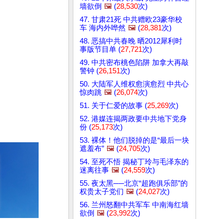
墙欲倒
🖼️
(
28,530
次)
47. 甘肃21死 中共赠欧23豪华校
车 海内外哗然
🖼️
(
28,381
次)
48. 恶搞中共春晚 晒2012犀利时
事版节目单 (
27,721
次)
49. 中共密布桃色陷阱 加拿大再敲
警钟 (
26,151
次)
50. 大陆军人维权愈演愈烈 中共心
惊肉跳
🖼️
(
26,074
次)
51. 关于仁爱的故事 (
25,269
次)
52. 港媒连揭两政要中共地下党身
份 (
25,173
次)
53. 裸体！他们脱掉的是“最后一块
遮羞布”
🖼️
(
24,705
次)
54. 至死不悟 揭秘丁玲与毛泽东的
迷离往事
🖼️
(
24,559
次)
55. 夜太黑──北京“超跑俱乐部”的
权贵太子党们
🖼️
(
24,027
次)
56. 兰州怒翻中共军车 中南海红墙
欲倒
🖼️
(
23,992
次)