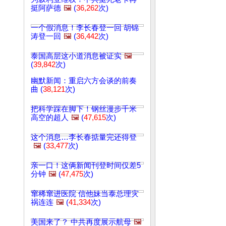
挺阿萨德
🖼️
(
36,262
次)
一个假消息！李长春登一回 胡锦
涛登一回
🖼️
(
36,442
次)
泰国高层这小道消息被证实
🖼️
(
39,842
次)
幽默新闻：重启六方会谈的前奏
曲 (
38,121
次)
把科学踩在脚下！钢丝漫步千米
高空的超人
🖼️
(
47,615
次)
这个消息…李长春掂量完还得登
🖼️
(
33,477
次)
亲一口！这俩新闻刊登时间仅差5
分钟
🖼️
(
47,475
次)
窜稀窜进医院 信他妹当泰总理灾
祸连连
🖼️
(
41,334
次)
美国来了？ 中共再度展示航母
🖼️