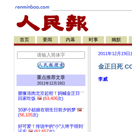
首页
要闻
内幕
时事
幽默
2011年12月19日
金正日死 C
重点推荐文章
李威
2011年12月19日
腊像冻肉北京起程！妈喊金正日
回家吃饭
🖼️
(
63,406
次)
10岁小姑娘在胡生日前夕的梦
🖼️
(
56,105
次)
好可爱！传说中的“小”人终于得到
证实
🖼️
(
62,657
次)