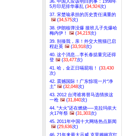
36. 中国人应该明白的事：1998年
5月印尼排华暴乱 (
34,924
次)
37. 宋楚瑜承担的历史责任满重的
🖼️
(
34,575
次)
38. 伊朗核弹没爆 接班儿子先爆哈
梅内伊！
🖼️
(
34,219
次)
39. 别揍我，亲！外交大熊猫已启
程赴英
🖼️
(
33,918
次)
40. 这个消息…李长春掂量完还得
登
🖼️
(
33,477
次)
41. 哈，金正日嗝屁啦！ (
33,430
次)
42. 震撼国际！广东惊现一片“净
土”
🖼️
(
32,048
次)
43. 2012 台湾谁将替马选情挨这
一枪
🖼️
(
31,840
次)
44. “大火”还在燃烧──克拉玛依大
火17年祭
🖼️
(
31,303
次)
45. 2011年中国十大网络热点新闻
🖼️
(
29,636
次)
46. 21年来最大示威 克里姆林宫红