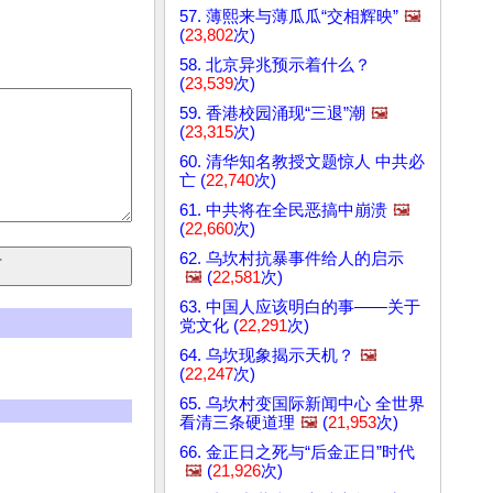
57. 薄熙来与薄瓜瓜“交相辉映”
🖼️
(
23,802
次)
58. 北京异兆预示着什么？
(
23,539
次)
59. 香港校园涌现“三退”潮
🖼️
(
23,315
次)
60. 清华知名教授文题惊人 中共必
亡 (
22,740
次)
61. 中共将在全民恶搞中崩溃
🖼️
(
22,660
次)
62. 乌坎村抗暴事件给人的启示
🖼️
(
22,581
次)
63. 中国人应该明白的事——关于
党文化 (
22,291
次)
64. 乌坎现象揭示天机？
🖼️
(
22,247
次)
65. 乌坎村变国际新闻中心 全世界
看清三条硬道理
🖼️
(
21,953
次)
66. 金正日之死与“后金正日”时代
🖼️
(
21,926
次)