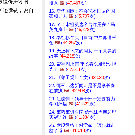
最值得探讨的
慎入
🖼️
(
47,467
次)
V 还嘴硬，说自
16. 新华国际：不会说本国语的国
家领导人
🖼️
(
45,707
次)
17. ？！宋祖英这名言咋用在了马
英九身上
🖼️
(
45,279
次)
18. 泰红衫军头目自首 中共再遭重
创
🖼️
(
44,257
次)
19. 天上掉下来的闺女 一个真实的
故事 (
44,218
次)
20. 帮衬周永康 李长春头发都快掉
光了
🖼️
(
42,611
次)
21. 《弟子规》全文 (
42,520
次)
22. 薄三儿这新闻…是不是李长春
在抽疯
🖼️
(
42,508
次)
23. 江遗训：领导干部一定要努力
学习外语
🖼️
(
41,823
次)
24. 窜稀窜进医院 信他妹当泰总理
灾祸连连
🖼️
(
41,334
次)
25. 发现经络！科学家一迈步就走
岔了道
🖼️
(
41,018
次)