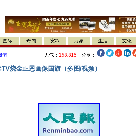
国际
奇闻
灾祸
万象
生活
文化
人气：
158,815
分享：
发表
CTV烧金正恩画像国旗（多图/视频）