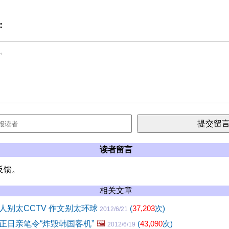
:
读者留言
反馈。
相关文章
人别太CCTV 作文别太环球
(
37,203
次)
2012/6/21
正日亲笔令“炸毁韩国客机”
🖼️
(
43,090
次)
2012/6/19