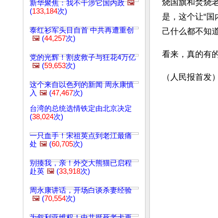
烧国旗和焚烧老
新华聚焦：我不干涉它国内政
🖼️
(
133,184
次)
是，这个让“国
泰红衫军头目自首 中共再遭重创
己什么都不知
🖼️
(
44,257
次)
看来，真的有
党的光辉！割皮救子与狂花4万亿
🖼️
(
59,653
次)
（人民报首发
这个来自以色列的新闻 周永康慎
入
🖼️
(
47,467
次)
台湾的总统选情铁定由北京决定
(
38,024
次)
一只血手！宋祖英点到老江最痛
处
🖼️
(
60,705
次)
别揍我，亲！外交大熊猫已启程
赴英
🖼️
(
33,918
次)
周永康讲话，开场白谈杀妻经验
🖼️
(
70,554
次)
为叙利亚维权！中共挺死老卡再