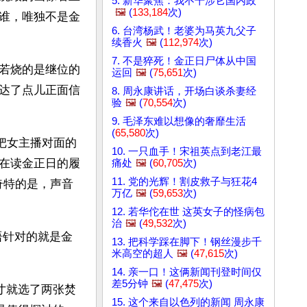
5. 新华聚焦：我不干涉它国内政
🖼️
(
133,184
次)
谁，唯独不是金
6. 台湾杨武！老婆为马英九父子
续香火
🖼️
(
112,974
次)
7. 不是猝死！金正日尸体从中国
若烧的是继位的
运回
🖼️
(
75,651
次)
达了点儿正面信
8. 周永康讲话，开场白谈杀妻经
验
🖼️
(
70,554
次)
9. 毛泽东难以想像的奢靡生活
(
65,580
次)
把女主播对面的
10. 一只血手！宋祖英点到老江最
在读金正日的履
痛处
🖼️
(
60,705
次)
11. 党的光辉！割皮救子与狂花4
奇特的是，声音
万亿
🖼️
(
59,653
次)
12. 若华佗在世 这英女子的怪病包
治
🖼️
(
49,532
次)
语针对的就是金
13. 把科学踩在脚下！钢丝漫步千
米高空的超人
🖼️
(
47,615
次)
14. 亲一口！这俩新闻刊登时间仅
差5分钟
🖼️
(
47,475
次)
寸就选了两张焚
15. 这个来自以色列的新闻 周永康