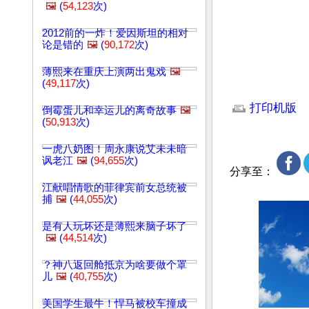
🖼️
(
54,123
次)
2012前的一炸！爱因斯坦的相对
论是错的
🖼️
(
90,172
次)
薄熙来在重庆上演两出鬼戏
🖼️
(
49,117
次)
文章网址: http://w
打印机版
倒霉蛋儿和幸运儿的离奇故事
🖼️
(
50,913
次)
一虎八奶图！周永康说艾未未暗
讽老江
🖼️
(
94,655
次)
分享至：
江献唱情歌的菲律宾前女总统被
捕
🖼️
(
44,055
次)
是有人玩坏还是薄熙来脑子坏了
🖼️
(
44,514
次)
？神八返回舱抵京为啥要做个罩
儿
🖼️
(
40,755
次)
美国学生最牛！悍马被校车撞成