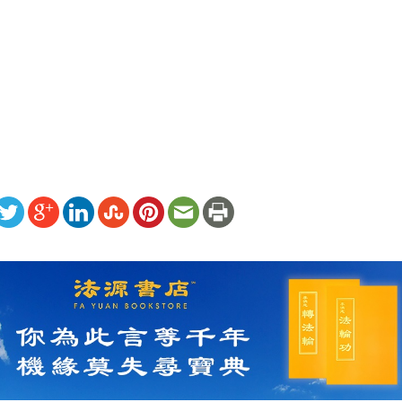
ww.renminbao.com/rmb/articles/2011/12/19/55777.html