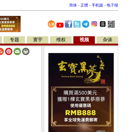
简体
-
正體
-
手机版
-
电子报
专题
寰宇
维权
视频
杂谈