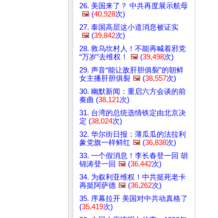
26. 美国来了？ 中共再度展示航母
🖼️
(
40,928
次)
27. 泰国高层这小道消息被证实
🖼️
(
39,842
次)
28. 救乌坎村人！不能再喊着邪党
“万岁”去维权！
🖼️
(
39,498
次)
29. 声音“能让敌肝胆俱裂”的朝鲜
女主播肝胆俱裂
🖼️
(
38,557
次)
30. 幽默新闻：重启六方会谈的前
奏曲 (
38,121
次)
31. 台湾的总统选情铁定由北京决
定 (
38,024
次)
32. 华尔街日报：薄瓜瓜的法拉利
象党旗一样鲜红
🖼️
(
36,838
次)
33. 一个假消息！李长春登一回 胡
锦涛登一回
🖼️
(
36,442
次)
34. 为叙利亚维权！中共挺死老卡
再挺阿萨德
🖼️
(
36,262
次)
35. 序幕拉开 美国对中共动真格了
(
35,419
次)