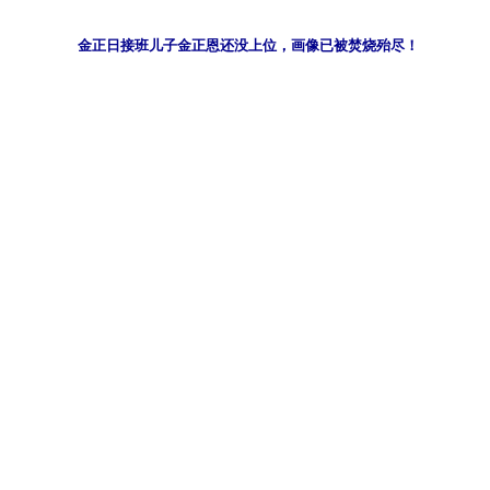
金正日接班儿子金正恩还没上位，画像已被焚烧殆尽！