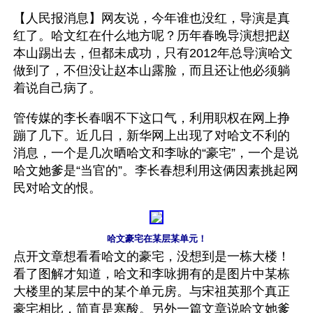
【人民报消息】网友说，今年谁也没红，导演是真
红了。哈文红在什么地方呢？历年春晚导演想把赵
本山踢出去，但都未成功，只有2012年总导演哈文
做到了，不但没让赵本山露脸，而且还让他必须躺
着说自己病了。 
管传媒的李长春咽不下这口气，利用职权在网上挣
蹦了几下。近几日，新华网上出现了对哈文不利的
消息，一个是几次晒哈文和李咏的“豪宅”，一个是说
哈文她爹是“当官的”。李长春想利用这俩因素挑起网
民对哈文的恨。
哈文豪宅在某层某单元！
点开文章想看看哈文的豪宅，没想到是一栋大楼！
看了图解才知道，哈文和李咏拥有的是图片中某栋
大楼里的某层中的某个单元房。与宋祖英那个真正
豪宅相比，简直是寒酸。另外一篇文章说哈文她爹