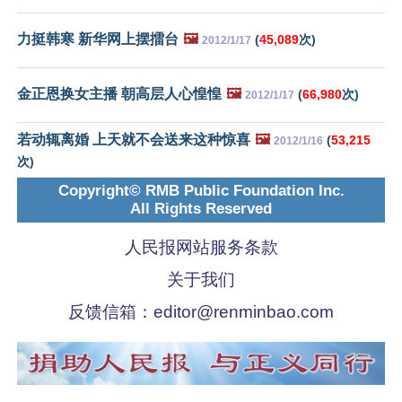
力挺韩寒 新华网上摆擂台
🖼️
(
45,089
次)
2012/1/17
金正恩换女主播 朝高层人心惶惶
🖼️
(
66,980
次)
2012/1/17
若动辄离婚 上天就不会送来这种惊喜
🖼️
(
53,215
2012/1/16
次)
Copyright© RMB Public Foundation Inc.
All Rights Reserved
人民报网站服务条款
关于我们
反馈信箱：
editor@renminbao.com