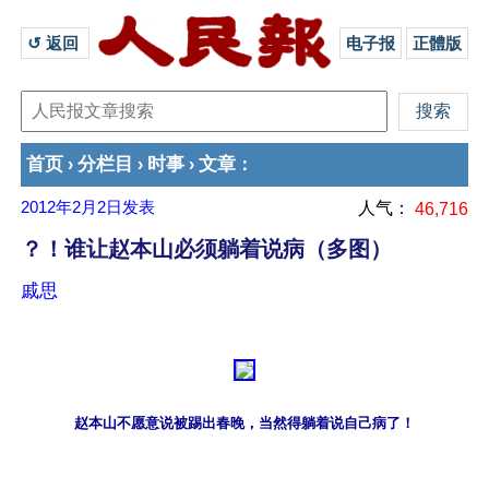
↺ 返回 
电子报
正體版
首页
分栏目
时事
文章
›
›
›
：
2012年2月2日
发表
人气：
46,716
？！谁让赵本山必须躺着说病（多图）
戚思
赵本山不愿意说被踢出春晚，当然得躺着说自己病了！