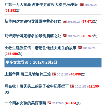
江苏十万人抗暴 占据中共政权大楼 扒光书记
🖼️
2012/7/28
(
51,282
次)
新华网这两篇报导透露中共必须亡
🖼️
(
67,672
次)
2012/7/27
胡锦涛给薄定罪名的最伤脑筋之处
🖼️
(
49,767
次)
2012/7/26
比救生锤强亿倍！请记住俺姐夫逃生的故事
🖼️
2012/7/26
(
235,059
次)
更多文章导读：
2012年2月2日
上新华网 薄三儿输给韩三篇
🖼️
(
40,090
次)
2012/2/5
网在收！薄秃头上的虱子被中纪委捏下
🖼️
(
62,199
2012/2/5
次)
一个四岁女孩的美丽眼睛
🖼️
(
48,164
次)
2012/2/5