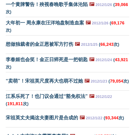
一个黄牌警告！殃视春晚歌手集体沦陷
🖼️
(
39,066
2012/1/26
次)
大年初一 周永康在汪洋地盘制造血案
🖼️
(
69,176
2012/1/26
次)
想做独裁者的金正恩被军方打伤
🖼️
(
66,243
次)
2012/1/25
李春姬也会笑！金正日猝死是一把钥匙
🖼️
(
43,921
2012/1/24
次)
“卖萌”！宋祖英尺度再大也萌不过她
🖼️
(
79,054
次)
2012/1/23
江系乐死了！也门议会通过“豁免权法”
🖼️
2012/1/22
(
191,811
次)
宋祖英丈夫揭这夫妻图片是合成的
🖼️
(
93,344
次)
2012/1/22