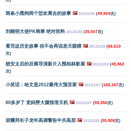
两条小黑狗两个悲欢离合的故事
🖼️
(
49,904
次)
2012/1/30
刘晓明大使PK韩寒 绝对笑料
(
35,007
次)
2012/1/30
看完这历史故事 你不会再说老天眼瞎
🖼️
(
66,610
2012/1/29
次)
慈安太后的后裔导演新片入围柏林影展
🖼️
(
45,962
2012/1/28
次)
小笑话：哈文是2012最伟大预言家
🖼️
(
160,187
次)
2012/1/27
60多岁了 党妈劈大腿惊泄天机
🖼️
(
59,356
次)
2012/1/27
胡耀邦长子龙年高调警告中共高层
🖼️
(
55,908
次)
2012/1/26