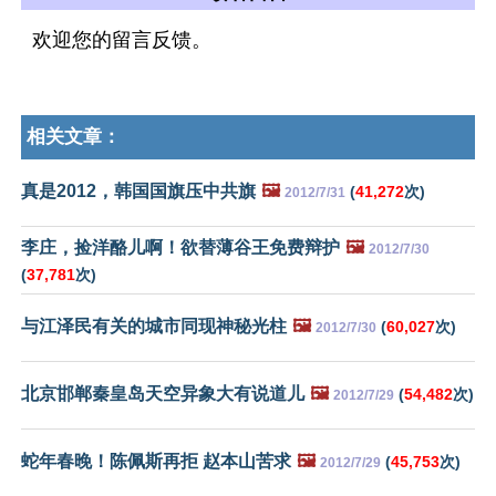
欢迎您的留言反馈。
相关文章：
真是2012，韩国国旗压中共旗
🖼️
(
41,272
次)
2012/7/31
李庄，捡洋酪儿啊！欲替薄谷王免费辩护
🖼️
2012/7/30
(
37,781
次)
与江泽民有关的城市同现神秘光柱
🖼️
(
60,027
次)
2012/7/30
北京邯郸秦皇岛天空异象大有说道儿
🖼️
(
54,482
次)
2012/7/29
蛇年春晚！陈佩斯再拒 赵本山苦求
🖼️
(
45,753
次)
2012/7/29