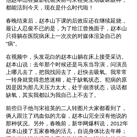
他赵本山在摄影机镜头前与宋祖英互动暧昧眼神，
都能活到今天，现在是什么时代啦！
春晚结束后，赵本山下课的后效应还在继续延烧，
最让人忍俊不已的是，为了给江曾挽面子，赵本山
只得躺在医院病床上一次次的对媒体渲染自己的
“病”。
在视频中，头发花白的赵本山躺在床上接受采访。
赵本山说：去年那个时候还是马东当导演，问演员
上哪儿去了，把我找回去了，赶快去吸氧。我常常
一转身就觉得忽悠迷糊，处于缺氧状态。犯病的原
因是因为那几天压力太大，处于崩溃状态，说话都
缺氧，其实我都以为我自己上不去了。
前些日子他与宋祖英的二人转图片大家都看到了，
俩人跟注了鸡血似的亢奋，赵本山完全没有他说的
那种状况。另外，春晚前，新华网爆料说，2012年
赵本山接了五家春晚的活儿，自说身体比去年棒；