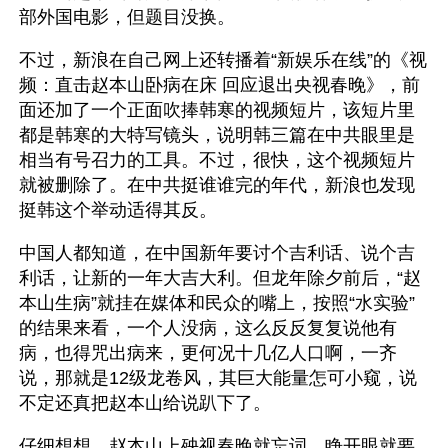
部外国电影，但题目没换。
不过，新浪在自己网上还转播着“新娱乐在线”的《视
频：直击赵本山卧病在床 回应退出央视春晚》，前
面还加了一个正面吹捧韩寒的视频短片，该短片里
都是韩寒的大特写镜头，说明韩三篇在中共眼里是
相当有号召力的工具。不过，很快，这个视频短片
就被删除了。在中共挺谁谁完的年代，新浪也发现
挺韩这个举动适得其反。
中国人都知道，在中国新年要讨个吉利话、说个吉
利话，让新的一年大吉大利。但龙年除夕前后，“赵
本山生病”就挂在媒体和民众的嘴上，按照“水实验”
的结果来看，一个人没病，这么反反复复说他有
病，也得咒出病来，更何况十几亿人口啊，一齐
说，那就是12级龙卷风，其巨大能量怎可小窥，说
不定还真把赵本山给说趴下了。
仔细想想，赵本山上殃视春晚就忘词，睁开眼就要