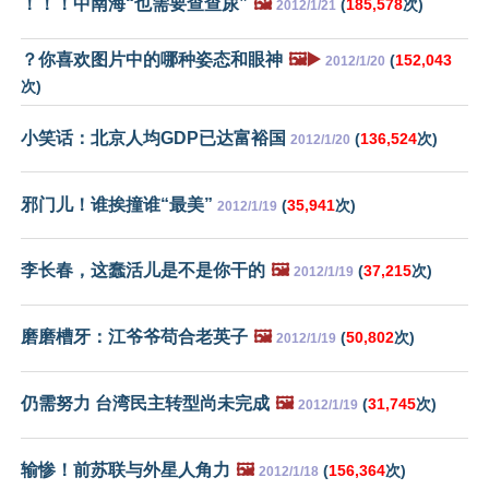
！！！中南海“也需要查查尿”
🖼️
(
185,578
次)
2012/1/21
？你喜欢图片中的哪种姿态和眼神
🖼️▶️
(
152,043
2012/1/20
次)
小笑话：北京人均GDP已达富裕国
(
136,524
次)
2012/1/20
邪门儿！谁挨撞谁“最美”
(
35,941
次)
2012/1/19
李长春，这蠢活儿是不是你干的
🖼️
(
37,215
次)
2012/1/19
磨磨槽牙：江爷爷苟合老英子
🖼️
(
50,802
次)
2012/1/19
仍需努力 台湾民主转型尚未完成
🖼️
(
31,745
次)
2012/1/19
输惨！前苏联与外星人角力
🖼️
(
156,364
次)
2012/1/18