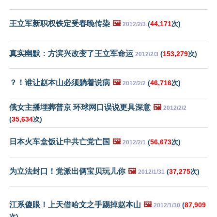
王立军新职权铁定受春晚传染
🖼️
(
44,171
次)
2012/2/3
真实幽默：方滨兴改变了王立军命运
(
153,279
次)
2012/2/3
？！谁让赵本山必须躺着说病
🖼️
(
46,716
次)
2012/2/2
俄女主播埋葬普京 环球网口误说更具深意
🖼️
2012/2/2
(
35,634
次)
日本火车盒饭让中共亡党亡国
🖼️
(
56,673
次)
2012/2/1
为立法封口！党派出俩宝贝玩儿你
🖼️
(
37,275
次)
2012/1/31
江系傻眼！上天借哈文之手踢掉赵本山
🖼️
(
87,909
2012/1/30
次)