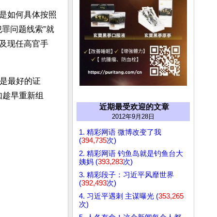
是如何具体按照
罪问题线索”就
及现任高官手
就是最好的证
如趁早重新组
近期最受欢迎的文章
2012年9月28日
1. 精彩网语 微博改变了我
(
394,735
次)
2. 精彩网语 钓鱼岛就是钓鱼台大
姨妈 (
393,283
次)
3. 精彩段子：习近平风靡世界
(
392,493
次)
4. 习近平遇刺 主谋曝光 (
353,265
次)