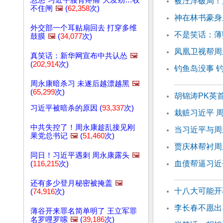
忽悠"习近平腰背疼痛"大发劲…收
被汪洋破局！
不住闸
🖼️
(
62,358
次)
神在林书豪身
外交部一个耳贴扇回去 打穿多维
不是笑话：薄
鼓膜
🖼️
(
34,077
次)
凤凰卫视帮周
真笑话：新华网宣布中共认怂
🖼️
(
202,914
次)
钓鱼岛没事 
周永康暗杀习 未遂后越漂越黑
🖼️
(
65,299
次)
胡锦涛PK英
习近平被暗杀的原因 (
93,337
次)
栽赃习近平 
中共失控了！周永康趁乱接见刚
当习近平与周
果党总书记
🖼️
(
51,460
次)
贾庆林帮衬周
同日！习近平遇刺 周永康露头
🖼️
血债帮逼习近
(
116,215
次)
还有多少登月秘密被掩盖
🖼️
十八大可能开
(
74,916
次)
李长春不愿出
薄谷开来罪名简单明了 王立军罪
名罗哩罗嗦
🖼️
(
39,186
次)