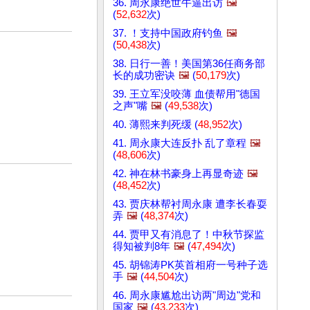
36. 周永康绝世牛逼出访
🖼️
(
52,632
次)
37. ！支持中国政府钓鱼
🖼️
(
50,438
次)
38. 日行一善！美国第36任商务部
长的成功密诀
🖼️
(
50,179
次)
39. 王立军没咬薄 血债帮用"德国
之声"嘴
🖼️
(
49,538
次)
40. 薄熙来判死缓 (
48,952
次)
41. 周永康大连反扑 乱了章程
🖼️
(
48,606
次)
42. 神在林书豪身上再显奇迹
🖼️
(
48,452
次)
43. 贾庆林帮衬周永康 遭李长春耍
弄
🖼️
(
48,374
次)
44. 贾甲又有消息了！中秋节探监
得知被判8年
🖼️
(
47,494
次)
45. 胡锦涛PK英首相府一号种子选
手
🖼️
(
44,504
次)
46. 周永康尴尬出访两"周边"党和
国家
🖼️
(
43,233
次)