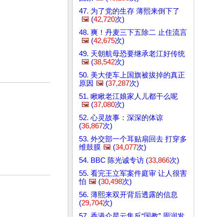
47. 为了党的生存 薄熙来倒下了
🖼️
(
42,720
次)
48. 爽！丹麦三下五除二 止住流言
🖼️
(
42,675
次)
49. 天朝航母恐要继承老江好传统
🖼️
(
38,542
次)
50. 美大使车上国旗被拔掉的真正
原因
🖼️
(
37,287
次)
51. 瞅瞅老江娘家人儿都干么呢
🖼️
(
37,080
次)
52. 心灵故事：深深的体谅
(
36,867
次)
53. 外交部一个耳贴扇回去 打穿多
维鼓膜
🖼️
(
34,077
次)
54. BBC 陈光诚专访 (
33,866
次)
55. 看完王立军案件庭审 让人很害
怕
🖼️
(
30,498
次)
56. 薄熙来双开背后透露的信息
(
29,704
次)
57. 香港众星云集反“国教” 周润发