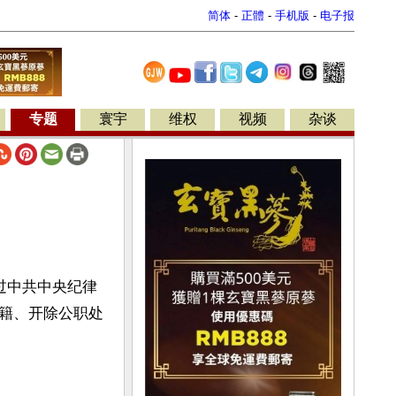
简体
-
正體
-
手机版
-
电子报
专题
寰宇
维权
视频
杂谈
过中共中央纪律
籍、开除公职处