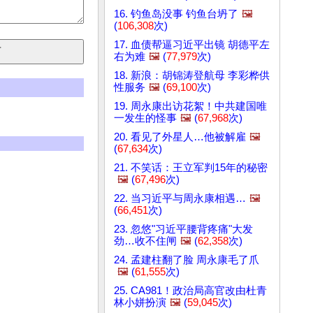
16. 钓鱼岛没事 钓鱼台坍了
🖼️
(
106,308
次)
17. 血债帮逼习近平出镜 胡德平左
右为难
🖼️
(
77,979
次)
18. 新浪：胡锦涛登航母 李彩桦供
性服务
🖼️
(
69,100
次)
19. 周永康出访花絮！中共建国唯
一发生的怪事
🖼️
(
67,968
次)
20. 看见了外星人…他被解雇
🖼️
(
67,634
次)
21. 不笑话：王立军判15年的秘密
🖼️
(
67,496
次)
22. 当习近平与周永康相遇…
🖼️
(
66,451
次)
23. 忽悠"习近平腰背疼痛"大发
劲…收不住闸
🖼️
(
62,358
次)
24. 孟建柱翻了脸 周永康毛了爪
🖼️
(
61,555
次)
25. CA981！政治局高官改由杜青
林小姘扮演
🖼️
(
59,045
次)