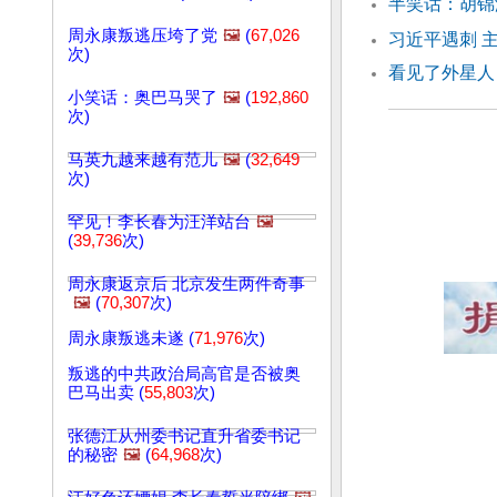
半笑话：胡锦
周永康叛逃压垮了党
🖼️
(
67,026
习近平遇刺 
次)
看见了外星人
小笑话：奥巴马哭了
🖼️
(
192,860
次)
马英九越来越有范儿
🖼️
(
32,649
次)
罕见！李长春为汪洋站台
🖼️
(
39,736
次)
周永康返京后 北京发生两件奇事
🖼️
(
70,307
次)
周永康叛逃未遂 (
71,976
次)
叛逃的中共政治局高官是否被奥
巴马出卖 (
55,803
次)
张德江从州委书记直升省委书记
的秘密
🖼️
(
64,968
次)