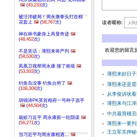
🖼️
(
43,233
次)
被汪洋破局！周永康拳头打在棉
花套上
🖼️
(
58,767
次)
读者暱称:
神在林书豪身上再显奇迹
🖼️
(
48,452
次)
欢迎您的留言
不是笑话：薄熙来将严判
🖼️
(
58,530
次)
凤凰卫视帮周永康 撞了南墙
🖼️
(
53,933
次)
薄熙来好日子
钓鱼岛没事 钓鱼台坍了
🖼️
薄熙来还是需
(
106,308
次)
从李俊诉状看
胡锦涛PK英首相府一号种子选手
薄熙来与江泽
🖼️
(
44,504
次)
中共最滑稽丑
栽赃习近平 周永康新一轮阴谋
🖼️
(
56,271
次)
薄熙来一要判
王立军关押秘
当习近平与周永康相遇…
🖼️