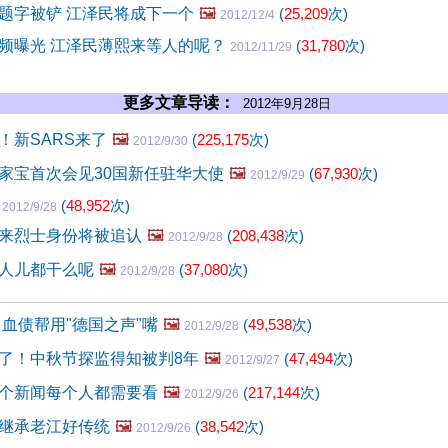
题字被铲 江泽民将成下一个
🖼️
(
25,209
次)
2012/12/4
频曝光 江泽民薄熙来等人的呢？
(
31,780
次)
2012/11/29
更多文章导读：
2012年9月28日
！新SARS来了
🖼️
(
225,175
次)
2012/9/30
家宝首次会见30国新任驻华大使
🖼️
(
67,930
次)
2012/9/29
缓
(
48,952
次)
2012/9/28
来烈士身份将被追认
🖼️
(
208,438
次)
2012/9/28
人儿都干么呢
🖼️
(
37,080
次)
2012/9/28
 血债帮用"德国之声"嘴
🖼️
(
49,538
次)
2012/9/28
了！中秋节探监得知被判8年
🖼️
(
47,494
次)
2012/9/27
个新闻每个人都需要看
🖼️
(
217,144
次)
2012/9/26
继承老江好传统
🖼️
(
38,542
次)
2012/9/26