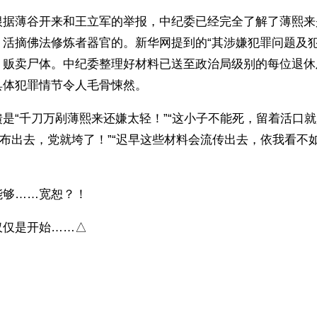
根据薄谷开来和王立军的举报，中纪委已经完全了解了薄熙来
，活摘佛法修炼者器官的。新华网提到的“其涉嫌犯罪问题及犯
、贩卖尸体。中纪委整理好材料已送至政治局级别的每位退休
具体犯罪情节令人毛骨悚然。
是“千刀万剐薄熙来还嫌太轻！”“这小子不能死，留着活口
公布出去，党就垮了！”“迟早这些材料会流传出去，依我看不
能够……宽恕？！
仅仅是开始……△
）
ww.renminbao.com/rmb/articles/2012/9/28/57275.html