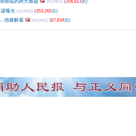
涛面临的两大难题
🖼️
(
208,813
次)
2012/9/13
主谋曝光
(
353,265
次)
2012/9/12
…他被解雇
🖼️
(
67,634
次)
2012/9/12