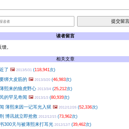
读者留言
反馈。
相关文章
近了
🖼️
(
118,941
次)
2013/5/31
要绑大皮筋的
🖼️
(
46,983
次)
2013/3/20
薄熙来的狼虎野心
(
25,212
次)
2013/3/4
民的罕见奇闻
🖼️
(
80,939
次)
2013/1/3
闻 薄熙来因一记耳光入狱
🖼️
(
52,336
次)
2012/12/26
刑 博讯就立即抢救
(
73,962
次)
2012/12/15
书300天与被薄熙来打耳光
(
39,462
次)
2012/12/7