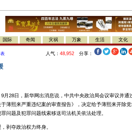
国际
奇闻
灾祸
万象
生活
文化
人气：
48,952
分享：
发表
缓
9月28日，新华网出消息说，中共中央政治局会议审议并通
关于薄熙来严重违纪案的审查报告》，决定给予薄熙来开除党
犯罪问题及犯罪问题线索移送司法机关依法处理。
缓，剥夺政治权力终身。