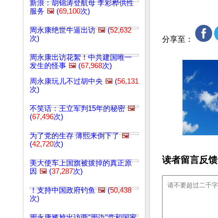
新浪：胡锦涛登航母 李彩桦供性
服务
🖼️
(
69,100
次)
周永康绝世牛逼出访
🖼️
(
52,632
次)
分享至：
周永康出访花絮！中共建国唯一
发生的怪事
🖼️
(
67,968
次)
周永康玩儿不过胡中央
🖼️
(
56,131
次)
不笑话：王立军判15年的秘密
🖼️
(
67,496
次)
为了党的生存 薄熙来倒下了
🖼️
(
42,720
次)
读者留言反馈
美大使车上国旗被拔掉的真正原
因
🖼️
(
37,287
次)
！支持中国政府钓鱼
🖼️
(
50,438
次)
周永康尴尬出访两"周边"党和国家