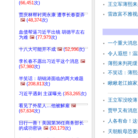
(
66,451
次)
王立军薄熙来
雷政富不雅视
贾庆林帮衬周永康 遭李长春耍弄
🖼️
(
48,374
次)
血债帮逼习近平出镜 胡德平左右
为难
🖼️
(
77,979
次)
一个重大消息
十八大可能开不成
🖼️
(
52,996
次)
令人遐想！温
李长春不愿出习近平这个消息
🖼️
薄熙来判死
(
57,980
次)
不笑话：薄熙
半笑话：胡锦涛面临的两大难题
瞅瞅老江娘家
🖼️
(
208,813
次)
习近平遇刺 主谋曝光 (
353,265
次)
王立军没咬薄
看见了外星人…他被解雇
🖼️
贾甲又有消息
(
67,634
次)
人各有命！这
日行一善！美国第36任商务部长
的成功密诀
🖼️
(
50,179
次)
天朝航母恐要