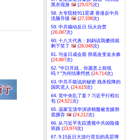
黑衣现身
🖼️
(
29,075
次)
58. 大专院校911罢课 香港反中共
洗脑升级
🖼️
(
27,598
次)
59. 中共煽动反日 玩火自焚
(
26,087
次)
60. 十八大代表：妈妈说我傻得就
剩下笑了
🖼️
(
26,048
次)
61. 与金日成会面 彻底改变金永焕
(
24,887
次)
62. “中日开战，你愿意上前线
吗？”为何结果愕然 (
24,714
次)
63. 中共不能说的秘密 残杀投降的
国民党人 (
24,619
次)
64. 党中央乱了套？习近平行程出
包 (
24,521
次)
65. 温家宝清华演讲精髓被党媒彻
底摒弃
🖼️
(
24,212
次)
66. 从习近平失踪透视中共凶险接
班路 (
23,974
次)
67. 9.15反日大游行背后的高层博