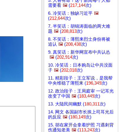
5. 人各有命！这个新闻每个人都
需要看
🖼️
(
217,144
次)
6. 冷笑话：独缺习近平
🖼️
(
212,644
次)
7. 半笑话：胡锦涛面临的两大难
题
🖼️
(
208,813
次)
8. 不笑话：薄熙来烈士身份将被
追认
🖼️
(
208,438
次)
9. 真笑话：新华网宣布中共认怂
🖼️
(
202,914
次)
10. 冷笑话：日本购岛让中共没面
子
🖼️
(
202,018
次)
11. 精彩段子：王立军说，是我帮
中央维稳了薄熙来 (
196,349
次)
12. 政治段子：王局庭审 一记耳光
改变了中国
🖼️
(
183,449
次)
13. 大陆民间幽默 (
180,311
次)
14. 网文 各国副市长挨上司耳光后
的反应
🖼️
(
180,149
次)
15. 胡在家开会拿着护照 习遇刺背
伤通知老美
🖼️
(
113,243
次)