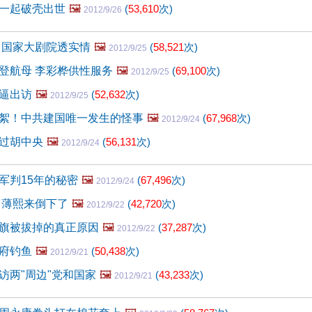
一起破壳出世
🖼️
(
53,610
次)
2012/9/26
 国家大剧院透实情
🖼️
(
58,521
次)
2012/9/25
登航母 李彩桦供性服务
🖼️
(
69,100
次)
2012/9/25
逼出访
🖼️
(
52,632
次)
2012/9/25
絮！中共建国唯一发生的怪事
🖼️
(
67,968
次)
2012/9/24
过胡中央
🖼️
(
56,131
次)
2012/9/24
军判15年的秘密
🖼️
(
67,496
次)
2012/9/24
 薄熙来倒下了
🖼️
(
42,720
次)
2012/9/22
旗被拔掉的真正原因
🖼️
(
37,287
次)
2012/9/22
府钓鱼
🖼️
(
50,438
次)
2012/9/21
访两"周边"党和国家
🖼️
(
43,233
次)
2012/9/21