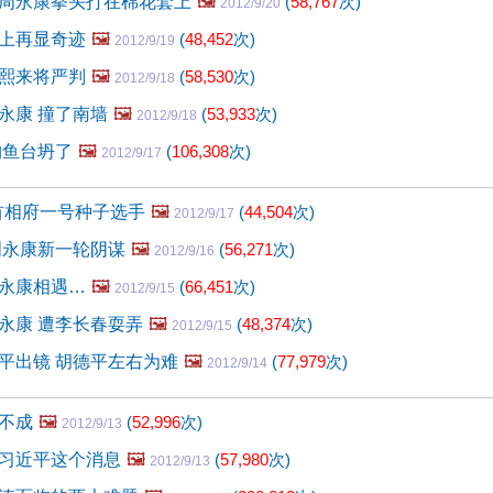
周永康拳头打在棉花套上
🖼️
(
58,767
次)
2012/9/20
上再显奇迹
🖼️
(
48,452
次)
2012/9/19
熙来将严判
🖼️
(
58,530
次)
2012/9/18
永康 撞了南墙
🖼️
(
53,933
次)
2012/9/18
钓鱼台坍了
🖼️
(
106,308
次)
2012/9/17
首相府一号种子选手
🖼️
(
44,504
次)
2012/9/17
周永康新一轮阴谋
🖼️
(
56,271
次)
2012/9/16
永康相遇…
🖼️
(
66,451
次)
2012/9/15
永康 遭李长春耍弄
🖼️
(
48,374
次)
2012/9/15
平出镜 胡德平左右为难
🖼️
(
77,979
次)
2012/9/14
不成
🖼️
(
52,996
次)
2012/9/13
习近平这个消息
🖼️
(
57,980
次)
2012/9/13