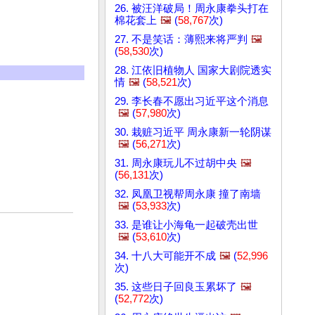
26. 被汪洋破局！周永康拳头打在
棉花套上
🖼️
(
58,767
次)
27. 不是笑话：薄熙来将严判
🖼️
(
58,530
次)
28. 江依旧植物人 国家大剧院透实
情
🖼️
(
58,521
次)
29. 李长春不愿出习近平这个消息
🖼️
(
57,980
次)
30. 栽赃习近平 周永康新一轮阴谋
🖼️
(
56,271
次)
31. 周永康玩儿不过胡中央
🖼️
(
56,131
次)
32. 凤凰卫视帮周永康 撞了南墙
🖼️
(
53,933
次)
33. 是谁让小海龟一起破壳出世
🖼️
(
53,610
次)
34. 十八大可能开不成
🖼️
(
52,996
次)
35. 这些日子回良玉累坏了
🖼️
(
52,772
次)