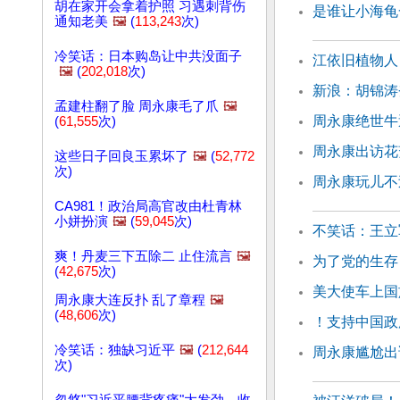
胡在家开会拿着护照 习遇刺背伤
是谁让小海龟
通知老美
🖼️
(
113,243
次)
冷笑话：日本购岛让中共没面子
江依旧植物人
🖼️
(
202,018
次)
新浪：胡锦涛
孟建柱翻了脸 周永康毛了爪
🖼️
周永康绝世牛
(
61,555
次)
周永康出访花
这些日子回良玉累坏了
🖼️
(
52,772
次)
周永康玩儿不
CA981！政治局高官改由杜青林
小姘扮演
🖼️
(
59,045
次)
不笑话：王立
爽！丹麦三下五除二 止住流言
🖼️
为了党的生存
(
42,675
次)
美大使车上国
周永康大连反扑 乱了章程
🖼️
(
48,606
次)
！支持中国政
冷笑话：独缺习近平
🖼️
(
212,644
周永康尴尬出
次)