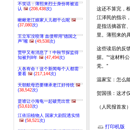
不笑话：薄熙来烈士身份将被追
这还不算完，
认
🖼️
(
208,438
次)
江泽民的指示
瞅瞅老江娘家人儿都干么呢
🖼️
(
37,080
次)
是指活摘器官
里。薄熙来的
王立军没咬薄 血债帮用"德国之
声"嘴
🖼️
(
49,538
次)
这些读后的反馈
贾甲又有消息了！中秋节探监得
据。”“这材料
知被判8年
🖼️
(
47,494
次)
党。”
人各有命！这个新闻每个人都需
要看
🖼️
(
217,144
次)
温家宝：怎么
天朝航母恐要继承老江好传统
🖼️
(
38,542
次)
贺国强：这才
是谁让小海龟一起破壳出世
🖼️
(
53,610
次)
（人民报首发
江依旧植物人 国家大剧院透实情
文章网址: http://w
🖼️
(
58,521
次)
打印机版