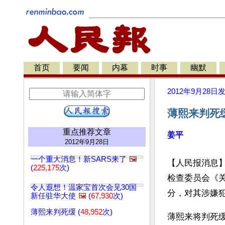
首页
要闻
内幕
时事
幽默
2012年9月28日
薄熙来判死
重点推荐文章
姜平
2012年9月28日
一个重大消息！新SARS来了
🖼️
【人民报消息】
(
225,175
次)
检查委员会《
令人遐想！温家宝首次会见30国
分，对其涉嫌
新任驻华大使
🖼️
(
67,930
次)
薄熙来判死缓 (
48,952
次)
薄熙来将判死