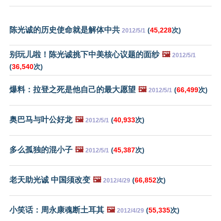
陈光诚的历史使命就是解体中共
(
45,228
次)
2012/5/1
别玩儿啦！陈光诚挑下中美核心议题的面纱
🖼️
2012/5/1
(
36,540
次)
爆料：拉登之死是他自己的最大愿望
🖼️
(
66,499
次)
2012/5/1
奥巴马与叶公好龙
🖼️
(
40,933
次)
2012/5/1
多么孤独的混小子
🖼️
(
45,387
次)
2012/5/1
老天助光诚 中国须改变
🖼️
(
66,852
次)
2012/4/29
小笑话：周永康魂断土耳其
🖼️
(
55,335
次)
2012/4/29