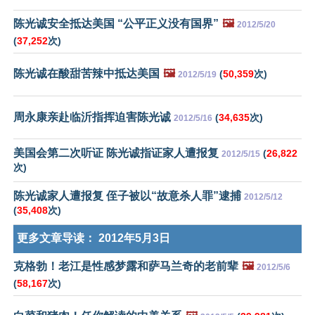
陈光诚安全抵达美国 “公平正义没有国界”
🖼️
2012/5/20
(
37,252
次)
陈光诚在酸甜苦辣中抵达美国
🖼️
(
50,359
次)
2012/5/19
周永康亲赴临沂指挥迫害陈光诚
(
34,635
次)
2012/5/16
美国会第二次听证 陈光诚指证家人遭报复
(
26,822
2012/5/15
次)
陈光诚家人遭报复 侄子被以“故意杀人罪”逮捕
2012/5/12
(
35,408
次)
更多文章导读：
2012年5月3日
克格勃！老江是性感梦露和萨马兰奇的老前辈
🖼️
2012/5/6
(
58,167
次)