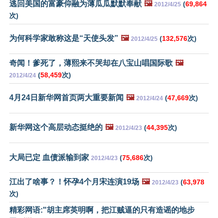
逃回美国的富豪仰融为薄瓜瓜默默奉献
🖼️
(
69,864
2012/4/25
次)
为何科学家敢称这是“天使头发”
🖼️
(
132,576
次)
2012/4/25
奇闻！爹死了，薄熙来不哭却在八宝山唱国际歌
🖼️
(
58,459
次)
2012/4/24
4月24日新华网首页两大重要新闻
🖼️
(
47,669
次)
2012/4/24
新华网这个高层动态挺绝的
🖼️
(
44,395
次)
2012/4/23
大局已定 血债派输到家
(
75,686
次)
2012/4/23
江出了啥事？！怀孕4个月宋连演19场
🖼️
(
63,978
2012/4/23
次)
精彩网语:"胡主席英明啊，把江贼逼的只有造谣的地步