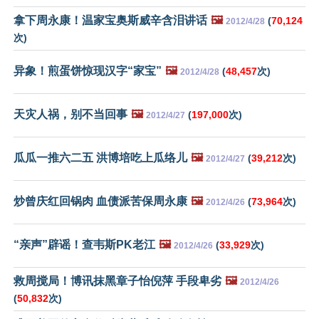
拿下周永康！温家宝奥斯威辛含泪讲话
🖼️
(
70,124
2012/4/28
次)
异象！煎蛋饼惊现汉字“家宝”
🖼️
(
48,457
次)
2012/4/28
天灾人祸，别不当回事
🖼️
(
197,000
次)
2012/4/27
瓜瓜一推六二五 洪博培吃上瓜络儿
🖼️
(
39,212
次)
2012/4/27
炒曾庆红回锅肉 血债派苦保周永康
🖼️
(
73,964
次)
2012/4/26
“亲声”辟谣！查韦斯PK老江
🖼️
(
33,929
次)
2012/4/26
救周搅局！博讯抹黑章子怡倪萍 手段卑劣
🖼️
2012/4/26
(
50,832
次)