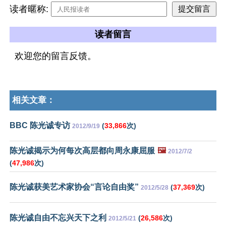
读者暱称:
读者留言
欢迎您的留言反馈。
相关文章：
BBC 陈光诚专访
(
33,866
次)
2012/9/19
陈光诚揭示为何每次高层都向周永康屈服
🖼️
2012/7/2
(
47,986
次)
陈光诚获美艺术家协会“言论自由奖”
(
37,369
次)
2012/5/28
陈光诚自由不忘兴天下之利
(
26,586
次)
2012/5/21