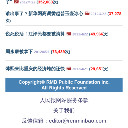
了"
🖼️
(
352,063
次)
2012/4/22
谁出事了？新华网高调赞赵普玉壶冰心
🖼️
(
37,278
2012/4/22
次)
说死说活！江泽民都要被清算
🖼️
(
49,966
次)
2012/4/22
周永康被拿下
(
73,439
次)
2012/4/21
薄熙来比重庆的经济垮的还快
🖼️
(
29,651
次)
2012/4/21
Copyright© RMB Public Foundation Inc.
All Rights Reserved
人民报网站服务条款
关于我们
反馈信箱：
editor@renminbao.com