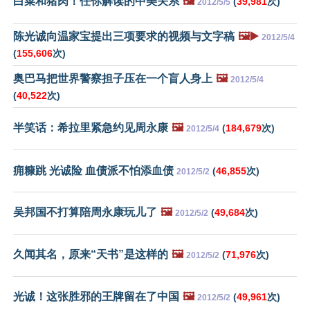
白菜和猪肉！任你解读的中美关系
🖼️
(
39,981
次)
2012/5/5
陈光诚向温家宝提出三项要求的视频与文字稿
🖼️▶️
2012/5/4
(
155,606
次)
奥巴马把世界警察担子压在一个盲人身上
🖼️
2012/5/4
(
40,522
次)
半笑话：希拉里紧急约见周永康
🖼️
(
184,679
次)
2012/5/4
痈糠跳 光诚险 血债派不怕添血债
(
46,855
次)
2012/5/2
吴邦国不打算陪周永康玩儿了
🖼️
(
49,684
次)
2012/5/2
久闻其名，原来“天书”是这样的
🖼️
(
71,976
次)
2012/5/2
光诚！这张胜邪的王牌留在了中国
🖼️
(
49,961
次)
2012/5/2