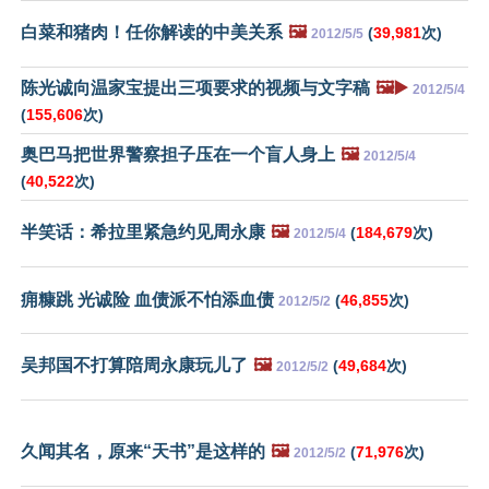
白菜和猪肉！任你解读的中美关系
🖼️
(
39,981
次)
2012/5/5
陈光诚向温家宝提出三项要求的视频与文字稿
🖼️▶️
2012/5/4
(
155,606
次)
奥巴马把世界警察担子压在一个盲人身上
🖼️
2012/5/4
(
40,522
次)
半笑话：希拉里紧急约见周永康
🖼️
(
184,679
次)
2012/5/4
痈糠跳 光诚险 血债派不怕添血债
(
46,855
次)
2012/5/2
吴邦国不打算陪周永康玩儿了
🖼️
(
49,684
次)
2012/5/2
久闻其名，原来“天书”是这样的
🖼️
(
71,976
次)
2012/5/2