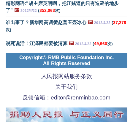
精彩网语:"胡主席英明啊，把江贼逼的只有造谣的地步
了"
🖼️
(
352,063
次)
2012/4/22
谁出事了？新华网高调赞赵普玉壶冰心
🖼️
(
37,278
2012/4/22
次)
说死说活！江泽民都要被清算
🖼️
(
49,966
次)
2012/4/22
Copyright© RMB Public Foundation Inc.
All Rights Reserved
人民报网站服务条款
关于我们
反馈信箱：
editor@renminbao.com