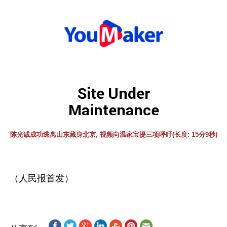
陈光诚成功逃离山东藏身北京, 视频向温家宝提三项呼吁(长度: 15分9秒)