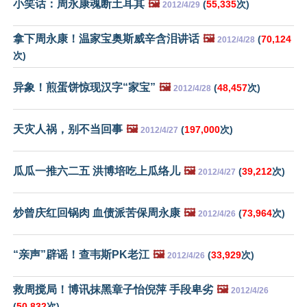
小笑话：周永康魂断土耳其
🖼️
(
55,335
次)
2012/4/29
拿下周永康！温家宝奥斯威辛含泪讲话
🖼️
(
70,124
2012/4/28
次)
异象！煎蛋饼惊现汉字“家宝”
🖼️
(
48,457
次)
2012/4/28
天灾人祸，别不当回事
🖼️
(
197,000
次)
2012/4/27
瓜瓜一推六二五 洪博培吃上瓜络儿
🖼️
(
39,212
次)
2012/4/27
炒曾庆红回锅肉 血债派苦保周永康
🖼️
(
73,964
次)
2012/4/26
“亲声”辟谣！查韦斯PK老江
🖼️
(
33,929
次)
2012/4/26
救周搅局！博讯抹黑章子怡倪萍 手段卑劣
🖼️
2012/4/26
(
50,832
次)