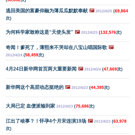
逃回美国的富豪仰融为薄瓜瓜默默奉献
🖼️
(
69,864
2012/4/25
次)
为何科学家敢称这是“天使头发”
🖼️
(
132,576
次)
2012/4/25
奇闻！爹死了，薄熙来不哭却在八宝山唱国际歌
🖼️
(
58,459
次)
2012/4/24
4月24日新华网首页两大重要新闻
🖼️
(
47,669
次)
2012/4/24
新华网这个高层动态挺绝的
🖼️
(
44,395
次)
2012/4/23
大局已定 血债派输到家
(
75,686
次)
2012/4/23
江出了啥事？！怀孕4个月宋连演19场
🖼️
(
63,978
2012/4/23
次)