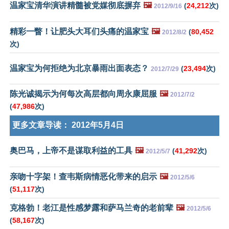
温家宝清华演讲精髓被党媒彻底摒弃
🖼️
(
24,212
次)
2012/9/16
精彩一瞥！让肥头大耳们头痛的温家宝
🖼️
(
80,452
2012/8/2
次)
温家宝为何拒绝为北京暴雨出面表态？
(
23,494
次)
2012/7/29
陈光诚揭示为何每次高层都向周永康屈服
🖼️
2012/7/2
(
47,986
次)
更多文章导读：
2012年5月4日
奥巴马，上帝不是谋取利益的工具
🖼️
(
41,292
次)
2012/5/7
亲吻十字架！查韦斯病情恶化带来的启示
🖼️
2012/5/6
(
51,117
次)
克格勃！老江是性感梦露和萨马兰奇的老前辈
🖼️
2012/5/6
(
58,167
次)