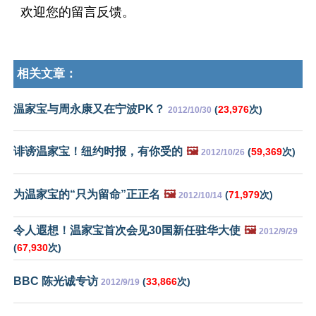
欢迎您的留言反馈。
相关文章：
温家宝与周永康又在宁波PK？
(
23,976
次)
2012/10/30
诽谤温家宝！纽约时报，有你受的
🖼️
(
59,369
次)
2012/10/26
为温家宝的“只为留命”正正名
🖼️
(
71,979
次)
2012/10/14
令人遐想！温家宝首次会见30国新任驻华大使
🖼️
2012/9/29
(
67,930
次)
BBC 陈光诚专访
(
33,866
次)
2012/9/19