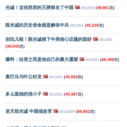
光诚！这张胜邪的王牌留在了中国
🖼️
(
49,961
次)
2012/5/2
陈光诚的历史使命就是解体中共
(
45,228
次)
2012/5/1
别玩儿啦！陈光诚挑下中美核心议题的面纱
🖼️
2012/5/1
(
36,540
次)
爆料：拉登之死是他自己的最大愿望
🖼️
(
66,499
次)
2012/5/1
奥巴马与叶公好龙
🖼️
(
40,933
次)
2012/5/1
多么孤独的混小子
🖼️
(
45,387
次)
2012/5/1
老天助光诚 中国须改变
🖼️
(
66,852
次)
2012/4/29