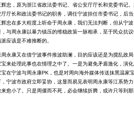
辉忠，原为浙江省政法委书记、省公安厅厅长和党委书记。2
安厅厅长和政法委书记的职务，调任宁波担任市委书记，后当
王辉忠在多大程度上听命于周永康，我们无法判断，但从宁波
看，与周永康以暴力镇压的维稳政策一脉相承，至于民众抗议
指派应该是不难推断的。
果周永康又在借宁波事件推波助澜，目的应该还是为搅乱政局
家宝来处理此事也在情理之中了。一是为避免矛盾激化，演化
家宝在宁波与周永康PK，也是对周向海外媒体传送抹黑温家
下，宁波市政府立即妥协，这显而易见表明周永康等江系势力
愈来愈小了。只是周僵而不死，必会继续折腾，或许只等到那
ww.renminbao.com/rmb/articles/2012/10/30/57423.html