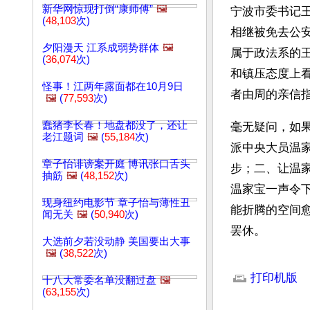
新华网惊现打倒“康师傅”
🖼️
宁波市委书记王
(
48,103
次)
相继被免去公
夕阳漫天 江系成弱势群体
🖼️
属于政法系的
(
36,074
次)
和镇压态度上
怪事！江两年露面都在10月9日
者由周的亲信
🖼️
(
77,593
次)
蠢猪李长春！地盘都没了，还让
毫无疑问，如
老江题词
🖼️
(
55,184
次)
派中央大员温
章子怡诽谤案开庭 博讯张口舌头
步；二、让温
抽筋
🖼️
(
48,152
次)
温家宝一声令
现身纽约电影节 章子怡与薄性丑
能折腾的空间
闻无关
🖼️
(
50,940
次)
罢休。
大选前夕若没动静 美国要出大事
🖼️
(
38,522
次)
文章网址: http://w
打印机版
十八大常委名单没翻过盘
🖼️
(
63,155
次)