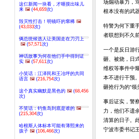
场煽动暴力，
这仨新闻一块看，才咂摸出味儿
来
🖼️
(
44,659
次)
根本没有的武
毁灭性打击！明镜吓的窜稀
🖼️
特警为何下重
(
43,033
次)
者联想到不久
俩总统候选人让美国走在刀刃上
🖼️
(
57,571
次)
一个是反日游
神话故事为何在他们手中得到证
砸、被烧，日
实
🖼️
(
57,611
次)
维权等事件中
小笑话：江泽民和王冶坪的共同
本不进行干预
语言
🖼️
(
216,754
次)
砸抢行为的“领
这个真实幽默是黑色的
🖼️
(
68,456
次)
事后证实，警
不笑话：钓鱼岛到底是谁的
🖼️
力，他们不遗
(
215,304
次)
清算的日子。
哈根斯人体标本可能有薄熙来的
宁波市委书记
孩子
🖼️
(
106,466
次)