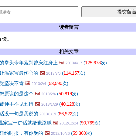
读者留言
反馈。
相关文章
的拳头今年落到曾庆红身上
🖼️
(
125,678
次)
2013/6/17
让温家宝最伤心的
🖼️
(
114,157
次)
2013/3/6
党坚决不肯
🖼️
(
53,590
次)
2013/2/4
恕原谅的是这个
🖼️
(
50,819
次)
2013/2/4
被伸手不见五指
🖼️
(
40,128
次)
2013/1/29
话没一句是我说的
(
86,922
次)
2013/1/19
！温家宝一讲话就给党添腻
🖼️
(
90,769
次)
2012/12/24
纽约时报，有你受的
🖼️
(
59,369
次)
2012/10/26