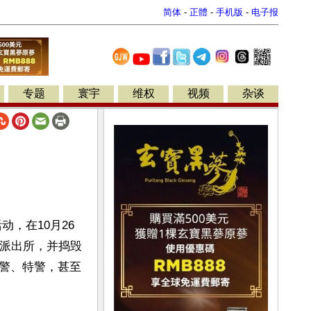
简体
-
正體
-
手机版
-
电子报
专题
寰宇
维权
视频
杂谈
，在10月26
地派出所，并捣毁
警、特警，甚至