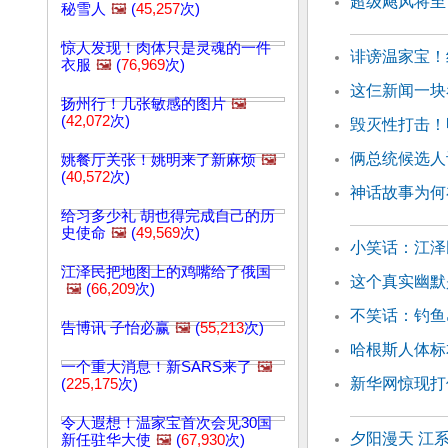
超级飓风将至
秘雪人
🖼️
(
45,257
次)
惊人发现！肉体只是灵魂的一件
诽谤温家宝！
衣服
🖼️
(
76,969
次)
这仨新闻一块
扬州行！几张敏感的图片
🖼️
(
42,072
次)
毁灭性打击！
俩总统候选人
姚餐厅关张！姚明来了新麻烦
🖼️
(
40,572
次)
神话故事为何
给习多少礼 胡也得完成自己的历
史使命
🖼️
(
49,569
次)
小笑话：江泽
江泽民把地图上的鸡嘴给了俄国
这个真实幽默
🖼️
(
66,209
次)
不笑话：钓鱼
告博讯 子怡必赢
🖼️
(
55,213
次)
哈根斯人体标
一个重大消息！新SARS来了
🖼️
新华网惊现打
(
225,175
次)
令人遐想！温家宝首次会见30国
夕阳漫天 江
新任驻华大使
🖼️
(
67,930
次)