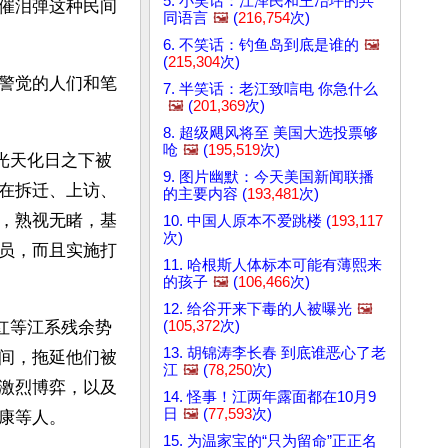
5. 小笑话：江泽民和王冶坪的共
催泪弹这种民间
同语言
🖼️
(
216,754
次)
6. 不笑话：钓鱼岛到底是谁的
🖼️
(
215,304
次)
警觉的人们和笔
7. 半笑话：老江致唁电 你急什么
🖼️
(
201,369
次)
8. 超级飓风将至 美国大选投票够
呛
🖼️
(
195,519
次)
光天化日之下被
9. 图片幽默：今天美国新闻联播
在拆迁、上访、
的主要内容 (
193,481
次)
，熟视无睹，基
10. 中国人原本不爱跳楼 (
193,117
次)
员，而且实施打
11. 哈根斯人体标本可能有薄熙来
的孩子
🖼️
(
106,466
次)
12. 给谷开来下毒的人被曝光
🖼️
(
105,372
次)
红等江系残余势
13. 胡锦涛李长春 到底谁恶心了老
间，拖延他们被
江
🖼️
(
78,250
次)
激烈博弈，以及
14. 怪事！江两年露面都在10月9
日
🖼️
(
77,593
次)
康等人。
15. 为温家宝的“只为留命”正正名