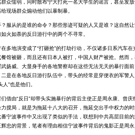
骂群众懦弱，同时散布宁大打死一名大学生的谣言，甚至发放
器给现场群众煽动他们以暴制暴。
手？服从的是谁的命令？那些形迹可疑的人又是谁？这自然让
前如火如荼的反日游行中的两个不寻常。
行在多地演变成了“打砸抢”的打劫行动，不仅诸多日系汽车在
式餐馆被砸，而且还有日本人被打，中国人财产被抢。然而，
耀武扬威、大显身手的各地警察却在这些无法无天的暴行面前
。二是在各地反日游行队伍中，带头的经常是穿便衣的军警人
头人”也是他们。
察们借由“反日”却带头实施暴行的背后主使正是周永康、曾庆
余力搅局，就是为拖延十八大的召开，拖延交出手中权力的时
此番宁波事件中又出现了类似的手法，联想到中共高层目前的
王辉忠的背景，笔者有理由相信宁波事件背后的鬼影正是周永