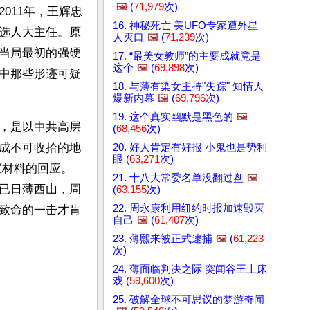
🖼️
(
71,979
次)
011年，王辉忠
16. 神秘死亡 美UFO专家遭外星
选人大主任。原
人灭口
🖼️
(
71,239
次)
当局最初的强硬
17. “最美女教师”的主要成就竟是
这个
🖼️
(
69,898
次)
中那些形迹可疑
18. 与薄有染女主持"失踪" 知情人
爆新内幕
🖼️
(
69,796
次)
19. 这个真实幽默是黑色的
🖼️
，是以中共高层
(
68,456
次)
成不可收拾的地
20. 好人肯定有好报 小鬼也是势利
眼 (
63,271
次)
宝材料的回应。
21. 十八大常委名单没翻过盘
🖼️
已日薄西山，周
(
63,155
次)
22. 周永康利用纽约时报加速毁灭
致命的一击才肯
自己
🖼️
(
61,407
次)
23. 薄熙来被正式逮捕
🖼️
(
61,223
次)
24. 薄面临判决之际 突闻谷王上床
戏 (
59,600
次)
25. 破解全球不可思议的梦游奇闻