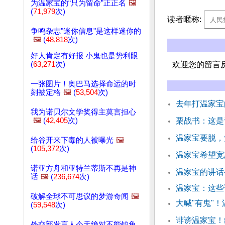
为温家宝的“只为留命”正正名
🖼️
(
71,979
次)
读者暱称:
争鸣杂志"迷你信息"是这样迷你的
🖼️
(
48,818
次)
好人肯定有好报 小鬼也是势利眼
(
63,271
次)
欢迎您的留言
一张图片！奥巴马选择命运的时
刻被定格
🖼️
(
53,504
次)
去年打温家宝
我为诺贝尔文学奖得主莫言担心
🖼️
(
42,405
次)
栗战书：这是
温家宝要脱，
给谷开来下毒的人被曝光
🖼️
(
105,372
次)
温家宝希望宽
诺亚方舟和亚特兰蒂斯不再是神
温家宝的讲话
话
🖼️
(
236,674
次)
温家宝：这些
破解全球不可思议的梦游奇闻
🖼️
大喊"有鬼"
(
59,548
次)
诽谤温家宝！
外交部发言人今天绝对不能钓鱼