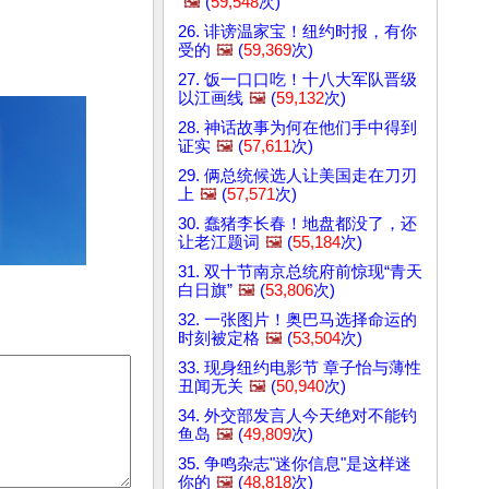
🖼️
(
59,548
次)
26. 诽谤温家宝！纽约时报，有你
受的
🖼️
(
59,369
次)
27. 饭一口口吃！十八大军队晋级
以江画线
🖼️
(
59,132
次)
28. 神话故事为何在他们手中得到
证实
🖼️
(
57,611
次)
29. 俩总统候选人让美国走在刀刃
上
🖼️
(
57,571
次)
30. 蠢猪李长春！地盘都没了，还
让老江题词
🖼️
(
55,184
次)
31. 双十节南京总统府前惊现“青天
白日旗”
🖼️
(
53,806
次)
32. 一张图片！奥巴马选择命运的
时刻被定格
🖼️
(
53,504
次)
33. 现身纽约电影节 章子怡与薄性
丑闻无关
🖼️
(
50,940
次)
34. 外交部发言人今天绝对不能钓
鱼岛
🖼️
(
49,809
次)
35. 争鸣杂志"迷你信息"是这样迷
你的
🖼️
(
48,818
次)