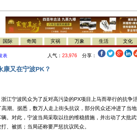
国际
奇闻
灾祸
万象
生活
文化
人气：
23,976
分享：
发表
永康又在宁波PK？
浙江宁波民众为了反对高污染的PX项目上马而举行的抗争活动
到了高潮。据悉，数万人走上街头抗议，部分民众还冲进了当
车辆。对此，宁波当局采取以往的维稳措施，并出动了大批武
被打、被抓；当局还称要严惩抗议民众。