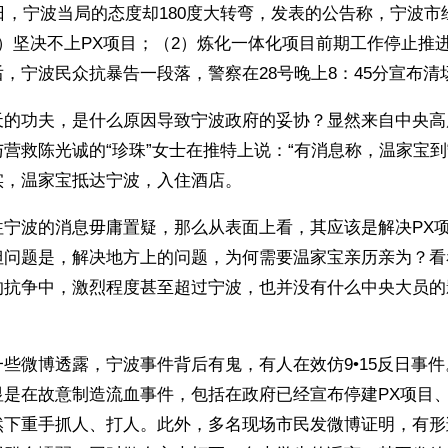
8日，宁波当局的态度却180度大转弯，发表的公告称，宁波
）坚决不上PX项目；（2）炼化一体化项目前期工作停止推
，宁波民众抗暴告一段落，警察在28号晚上8：45分宣布清
天的功夫，是什么原因导致宁波政府的妥协？显然来自中央高
营救陈光诚的“珍珠”女士在推特上说：“有消息称，温家宝到
实，温家宝抵达宁波，入住酒店。
往宁波的消息毋庸置疑，那么从表面上看，其应该是解决PX
但问题是，解决地方上的问题，为何需要温家宝亲历亲为？看
的抗争中，激烈程度甚至超过宁波，也并没有什么中央大员的
？
些微博透露，宁波事件背后有鬼，有人在效仿9•15反日事
显是在故意制造流血事件，包括在政府已经宣布停建PX项目
然下重手抓人、打人。此外，多名现场市民发微博证明，有形