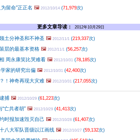
只为留命”正正名
🖼️
(
71,979
次)
2012/10/14
更多文章导读：
2012年10月29日
领土分神圣和不神圣
🖼️
(
219,337
次)
2012/11/1
策层的最基本资格
🖼️
(
56,257
次)
2012/11/1
相 周永康笑比哭难看
🖼️
(
78,185
次)
2012/10/31
科学家的研究出偏
🖼️
(
42,400
次)
2012/10/31
？！神奇再现大灾难
🖼️
(
217,055
次)
2012/10/31
逮捕
🖼️
(
61,223
次)
2012/10/29
与“亡共者胡”
🖼️
(
41,413
次)
2012/10/29
约时报加速毁灭自己
🖼️
(
61,407
次)
2012/10/28
十八大军队晋级以江画线
🖼️
(
59,132
次)
2012/10/27