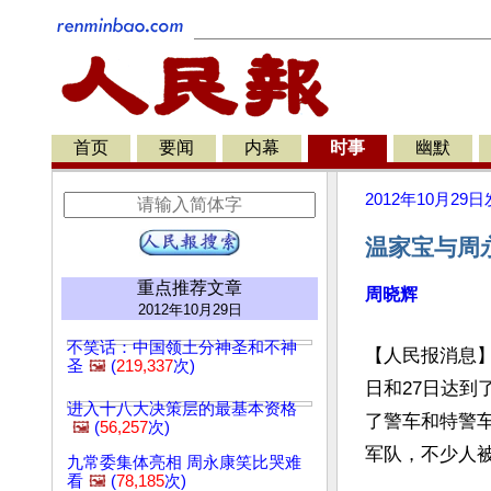
首页
要闻
内幕
时事
幽默
2012年10月29日
温家宝与周
重点推荐文章
周晓辉
2012年10月29日
不笑话：中国领土分神圣和不神
【人民报消息】
圣
🖼️
(
219,337
次)
日和27日达
进入十八大决策层的最基本资格
了警车和特警
🖼️
(
56,257
次)
军队，不少人
九常委集体亮相 周永康笑比哭难
看
🖼️
(
78,185
次)