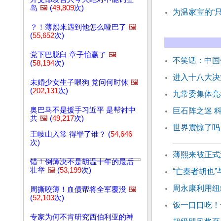
岛
🖼️
(
49,809
次)
为温家宝的“
？！薄熙来遇到他怎么哑巴了
🖼️
(
55,652
次)
党下巴脱臼 章子怡赢了
🖼️
不笑话：中国
(
58,194
次)
进入十八大决
未婚少女生子喂狗 党问何时休
🖼️
(
202,131
次)
九常委集体亮
奥巴马不是援手习近平 是帮衬中
巨石阵之迷 
共
🖼️
(
49,217
次)
世界震惊了吗
王岐山入常 得罪了谁？ (
54,646
次)
薄熙来被正式
错！倒薄决不是胡温十年的最后
壮举
🖼️
(
53,199
次)
“亡秦者胡也”
周永康利用纽
周撕咬薄！血债帮将全军覆没
🖼️
(
52,103
次)
饭一口口吃！
专家为何不肯研究西伯利亚的神