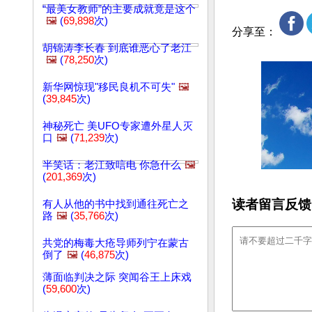
“最美女教师”的主要成就竟是这个
🖼️
(
69,898
次)
分享至：
胡锦涛李长春 到底谁恶心了老江
🖼️
(
78,250
次)
新华网惊现"移民良机不可失"
🖼️
(
39,845
次)
神秘死亡 美UFO专家遭外星人灭
口
🖼️
(
71,239
次)
半笑话：老江致唁电 你急什么
🖼️
(
201,369
次)
读者留言反馈
有人从他的书中找到通往死亡之
路
🖼️
(
35,766
次)
共党的梅毒大疮导师列宁在蒙古
倒了
🖼️
(
46,875
次)
薄面临判决之际 突闻谷王上床戏
(
59,600
次)