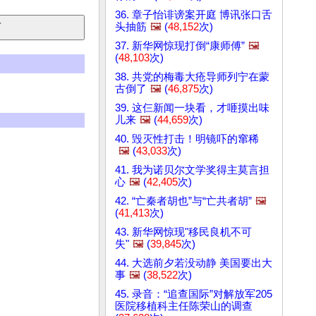
36. 章子怡诽谤案开庭 博讯张口舌
头抽筋
🖼️
(
48,152
次)
37. 新华网惊现打倒“康师傅”
🖼️
(
48,103
次)
38. 共党的梅毒大疮导师列宁在蒙
古倒了
🖼️
(
46,875
次)
39. 这仨新闻一块看，才咂摸出味
儿来
🖼️
(
44,659
次)
40. 毁灭性打击！明镜吓的窜稀
🖼️
(
43,033
次)
41. 我为诺贝尔文学奖得主莫言担
心
🖼️
(
42,405
次)
42. “亡秦者胡也”与“亡共者胡”
🖼️
(
41,413
次)
43. 新华网惊现"移民良机不可
失"
🖼️
(
39,845
次)
44. 大选前夕若没动静 美国要出大
事
🖼️
(
38,522
次)
45. 录音：“追查国际”对解放军205
医院移植科主任陈荣山的调查