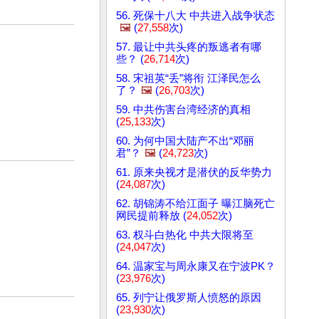
56. 死保十八大 中共进入战争状态
🖼️
(
27,558
次)
57. 最让中共头疼的叛逃者有哪
些？ (
26,714
次)
58. 宋祖英“丢”将衔 江泽民怎么
了？
🖼️
(
26,703
次)
59. 中共伤害台湾经济的真相
(
25,133
次)
60. 为何中国大陆产不出“邓丽
君”？
🖼️
(
24,723
次)
61. 原来央视才是潜伏的反华势力
(
24,087
次)
62. 胡锦涛不给江面子 曝江脑死亡
网民提前释放 (
24,052
次)
63. 权斗白热化 中共大限将至
(
24,047
次)
64. 温家宝与周永康又在宁波PK？
(
23,976
次)
65. 列宁让俄罗斯人愤怒的原因
(
23,930
次)