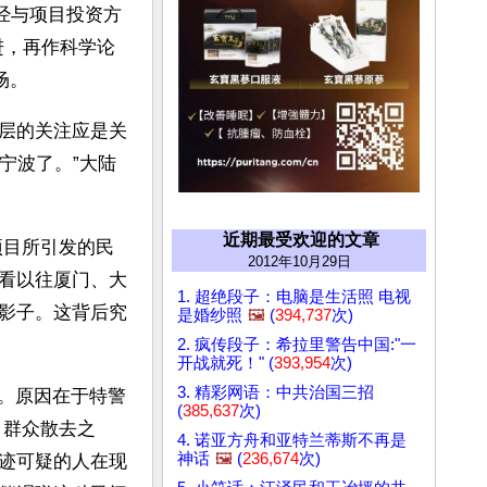
市经与项目投资方
进，再作科学论
场。
层的关注应是关
宁波了。”大陆
近期最受欢迎的文章
项目所引发的民
2012年10月29日
看以往厦门、大
1. 超绝段子：电脑是生活照 电视
影子。这背后究
是婚纱照
🖼️
(
394,737
次)
2. 疯传段子：希拉里警告中国:"一
开战就死！" (
393,954
次)
3. 精彩网语：中共治国三招
件。原因在于特警
(
385,637
次)
、群众散去之
4. 诺亚方舟和亚特兰蒂斯不再是
神话
🖼️
(
236,674
次)
迹可疑的人在现