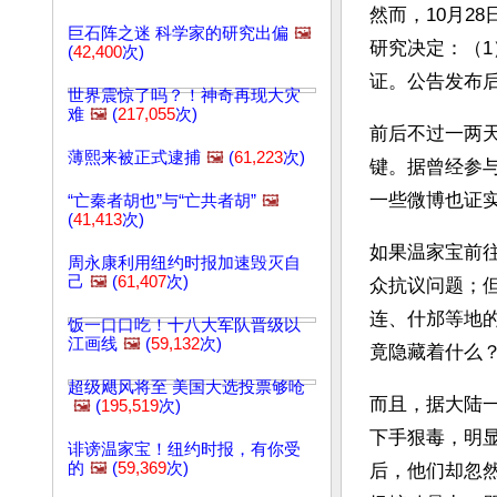
然而，10月2
巨石阵之迷 科学家的研究出偏
🖼️
研究决定：（1
(
42,400
次)
证。公告发布后
世界震惊了吗？！神奇再现大灾
难
🖼️
(
217,055
次)
前后不过一两
薄熙来被正式逮捕
🖼️
(
61,223
次)
键。据曾经参与
一些微博也证
“亡秦者胡也”与“亡共者胡”
🖼️
(
41,413
次)
如果温家宝前
周永康利用纽约时报加速毁灭自
己
🖼️
(
61,407
次)
众抗议问题；
连、什邡等地
饭一口口吃！十八大军队晋级以
江画线
🖼️
(
59,132
次)
竟隐藏着什么
超级飓风将至 美国大选投票够呛
而且，据大陆一
🖼️
(
195,519
次)
下手狠毒，明
诽谤温家宝！纽约时报，有你受
的
🖼️
(
59,369
次)
后，他们却忽