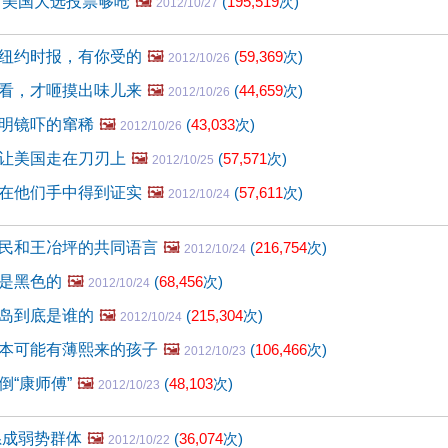
 美国大选投票够呛
🖼️
(
195,519
次)
2012/10/27
纽约时报，有你受的
🖼️
(
59,369
次)
2012/10/26
看，才咂摸出味儿来
🖼️
(
44,659
次)
2012/10/26
明镜吓的窜稀
🖼️
(
43,033
次)
2012/10/26
让美国走在刀刃上
🖼️
(
57,571
次)
2012/10/25
在他们手中得到证实
🖼️
(
57,611
次)
2012/10/24
民和王冶坪的共同语言
🖼️
(
216,754
次)
2012/10/24
是黑色的
🖼️
(
68,456
次)
2012/10/24
岛到底是谁的
🖼️
(
215,304
次)
2012/10/24
本可能有薄熙来的孩子
🖼️
(
106,466
次)
2012/10/23
倒“康师傅”
🖼️
(
48,103
次)
2012/10/23
系成弱势群体
🖼️
(
36,074
次)
2012/10/22