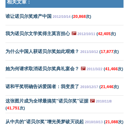
相关文章：
谁让诺贝尔奖难产中国
(
20,868
次)
2012/10/14
我为诺贝尔文学奖得主莫言担心
🖼️
(
42,405
次)
2012/10/11
为什么中国人获诺贝尔奖如此艰难？
(
17,877
次)
2011/10/12
她为何请求取消诺贝尔奖典礼宴会？
🖼️
(
41,466
次)
2011/3/22
诺和平奖明确告诉爱国者：我变质了
(
21,446
次)
2010/12/17
这张图片成为全球最搞笑“诺贝尔奖”证据
🖼️
2010/11/8
(
41,751
次)
从中共的“诺贝尔奖”增光美梦破灭说起
(
21,088
次)
2010/10/13