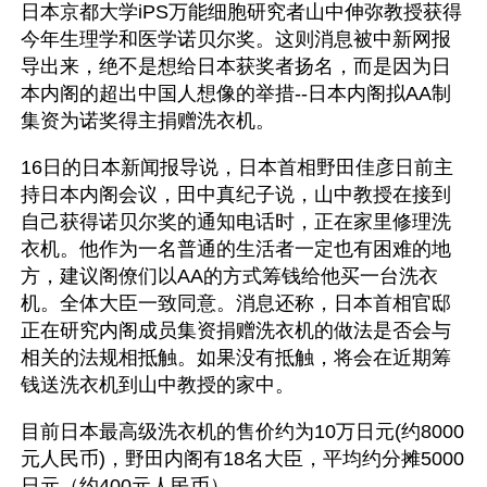
日本京都大学iPS万能细胞研究者山中伸弥教授获得
今年生理学和医学诺贝尔奖。这则消息被中新网报
导出来，绝不是想给日本获奖者扬名，而是因为日
本内阁的超出中国人想像的举措--日本内阁拟AA制
集资为诺奖得主捐赠洗衣机。
16日的日本新闻报导说，日本首相野田佳彦日前主
持日本内阁会议，田中真纪子说，山中教授在接到
自己获得诺贝尔奖的通知电话时，正在家里修理洗
衣机。他作为一名普通的生活者一定也有困难的地
方，建议阁僚们以AA的方式筹钱给他买一台洗衣
机。全体大臣一致同意。消息还称，日本首相官邸
正在研究内阁成员集资捐赠洗衣机的做法是否会与
相关的法规相抵触。如果没有抵触，将会在近期筹
钱送洗衣机到山中教授的家中。
目前日本最高级洗衣机的售价约为10万日元(约8000
元人民币)，野田内阁有18名大臣，平均约分摊5000
日元（约400元人民币）。