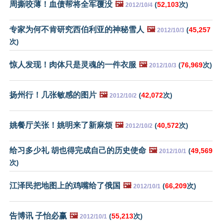
周撕咬薄！血债帮将全军覆没
🖼️
(
52,103
次)
2012/10/4
专家为何不肯研究西伯利亚的神秘雪人
🖼️
(
45,257
2012/10/3
次)
惊人发现！肉体只是灵魂的一件衣服
🖼️
(
76,969
次)
2012/10/3
扬州行！几张敏感的图片
🖼️
(
42,072
次)
2012/10/2
姚餐厅关张！姚明来了新麻烦
🖼️
(
40,572
次)
2012/10/2
给习多少礼 胡也得完成自己的历史使命
🖼️
(
49,569
2012/10/1
次)
江泽民把地图上的鸡嘴给了俄国
🖼️
(
66,209
次)
2012/10/1
告博讯 子怡必赢
🖼️
(
55,213
次)
2012/10/1