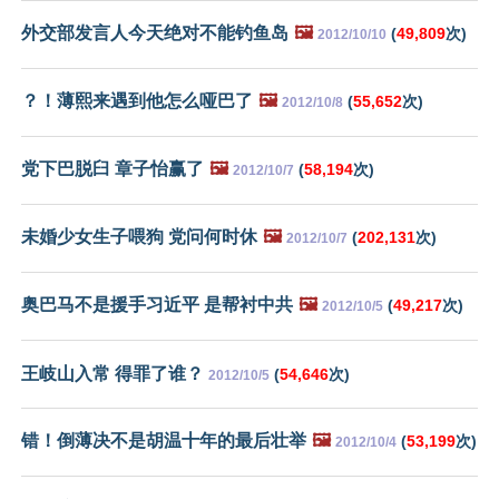
外交部发言人今天绝对不能钓鱼岛
🖼️
(
49,809
次)
2012/10/10
？！薄熙来遇到他怎么哑巴了
🖼️
(
55,652
次)
2012/10/8
党下巴脱臼 章子怡赢了
🖼️
(
58,194
次)
2012/10/7
未婚少女生子喂狗 党问何时休
🖼️
(
202,131
次)
2012/10/7
奥巴马不是援手习近平 是帮衬中共
🖼️
(
49,217
次)
2012/10/5
王岐山入常 得罪了谁？
(
54,646
次)
2012/10/5
错！倒薄决不是胡温十年的最后壮举
🖼️
(
53,199
次)
2012/10/4