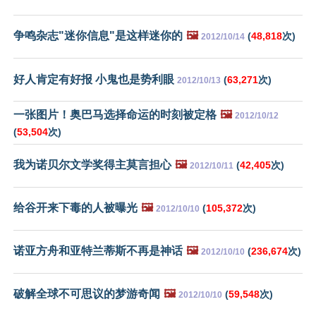
争鸣杂志"迷你信息"是这样迷你的
🖼️
(
48,818
次)
2012/10/14
好人肯定有好报 小鬼也是势利眼
(
63,271
次)
2012/10/13
一张图片！奥巴马选择命运的时刻被定格
🖼️
2012/10/12
(
53,504
次)
我为诺贝尔文学奖得主莫言担心
🖼️
(
42,405
次)
2012/10/11
给谷开来下毒的人被曝光
🖼️
(
105,372
次)
2012/10/10
诺亚方舟和亚特兰蒂斯不再是神话
🖼️
(
236,674
次)
2012/10/10
破解全球不可思议的梦游奇闻
🖼️
(
59,548
次)
2012/10/10