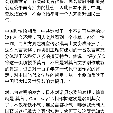
会领军世界，各类获奖者很多。民选政府的职能是
创造公平而有活力的社会，因此日本不屑于中国那
套政治宣传，不会靠抬举哪一个人来提升国民士
气。
中国则恰恰相反，中共造就了一个不适宜生存的沙
漠化社会环境，国人突然看到一个小草，都会一惊
一咋。而官方则趁机宣传沙漠马上要变成绿洲了。
这次莫言获奖，作协副主席何建明的一番发言就充
分体现了这种党八股的搞笑特色。他说：“评委员会
将这一奖项授予莫言，不只是对莫言文学创作成就
的肯定，也是对一百多年来一代代中国作家的肯
定，对中国当代文学界的肯定，从一个侧面反映了
中国强大以及世界影响力提升。”
对比何建明的发言，日本对诺贝尔奖的表现，简直
就是“莫言，Can’t say.”,“小日本”这次是名副其实
了，不仅花钱小气，连发言都小气，哪像我天朝大
国官员这样敢大？真想知道，像何官员这等无知大