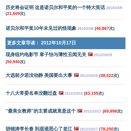
历史将会证明 这是诺贝尔和平奖的一个特大笑话
2010/10/9
(
21,609
次)
诺贝尔和平奖10年未见过的怪现象
(
46,867
次)
2010/10/8
更多文章导读：
2012年10月17日
现身纽约电影节 章子怡与薄性丑闻无关
🖼️
2012/10/19
(
50,940
次)
大选前夕若没动静 美国要出大事
🖼️
(
38,522
次)
2012/10/18
十八大常委名单没翻过盘
🖼️
(
63,155
次)
2012/10/18
“最美女教师”的主要成就竟是这个
🖼️
(
69,898
次)
2012/10/17
胡锦涛李长春 到底谁恶心了老江
🖼️
(
78,250
次)
2012/10/17