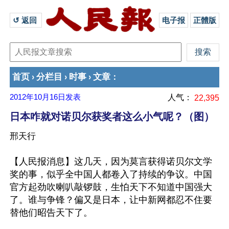
↺ 返回 
电子报
正體版
首页
分栏目
时事
文章
›
›
›
：
2012年10月16日
发表
人气：
22,395
日本咋就对诺贝尔获奖者这么小气呢？（图）
邢天行
【人民报消息】这几天，因为莫言获得诺贝尔文学
奖的事，似乎全中国人都卷入了持续的争议。中国
官方起劲吹喇叭敲锣鼓，生怕天下不知道中国强大
了。谁与争锋？偏又是日本，让中新网都忍不住要
替他们昭告天下了。