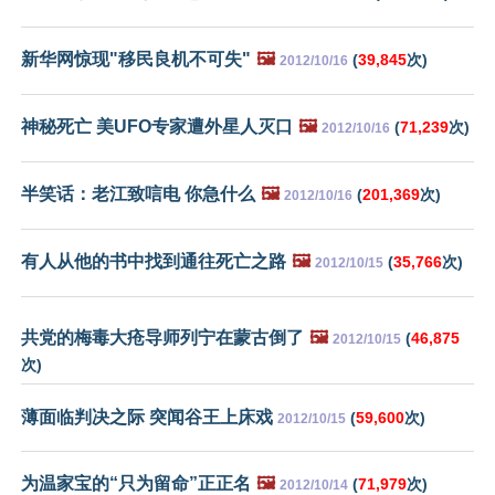
新华网惊现"移民良机不可失"
🖼️
(
39,845
次)
2012/10/16
神秘死亡 美UFO专家遭外星人灭口
🖼️
(
71,239
次)
2012/10/16
半笑话：老江致唁电 你急什么
🖼️
(
201,369
次)
2012/10/16
有人从他的书中找到通往死亡之路
🖼️
(
35,766
次)
2012/10/15
共党的梅毒大疮导师列宁在蒙古倒了
🖼️
(
46,875
2012/10/15
次)
薄面临判决之际 突闻谷王上床戏
(
59,600
次)
2012/10/15
为温家宝的“只为留命”正正名
🖼️
(
71,979
次)
2012/10/14