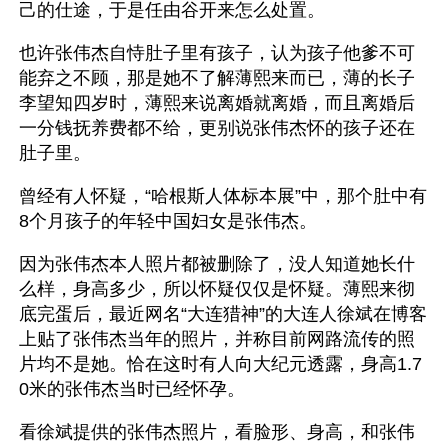
己的仕途，于是任由谷开来怎么处置。
也许张伟杰自恃肚子里有孩子，认为孩子他爹不可
能弃之不顾，那是她不了解薄熙来而已，薄的长子
李望知四岁时，薄熙来说离婚就离婚，而且离婚后
一分钱抚养费都不给，更别说张伟杰怀的孩子还在
肚子里。
曾经有人怀疑，“哈根斯人体标本展”中，那个肚中有
8个月孩子的年轻中国妇女是张伟杰。
因为张伟杰本人照片都被删除了，没人知道她长什
么样，身高多少，所以怀疑仅仅是怀疑。薄熙来彻
底完蛋后，最近网名“大连猎神”的大连人徐斌在博客
上贴了张伟杰当年的照片，并称目前网路流传的照
片均不是她。恰在这时有人向大纪元透露，身高1.7
0米的张伟杰当时已经怀孕。
看徐斌提供的张伟杰照片，看脸形、身高，和张伟