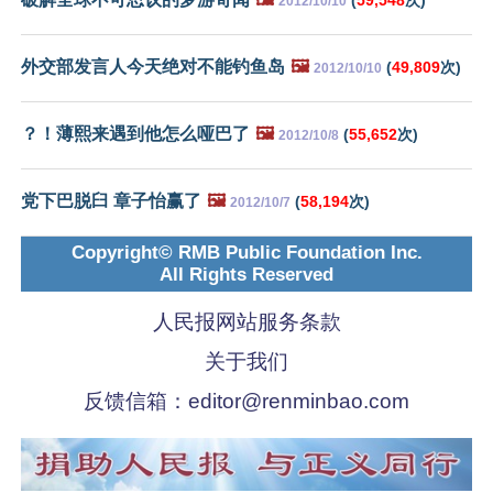
2012/10/10
外交部发言人今天绝对不能钓鱼岛
🖼️
(
49,809
次)
2012/10/10
？！薄熙来遇到他怎么哑巴了
🖼️
(
55,652
次)
2012/10/8
党下巴脱臼 章子怡赢了
🖼️
(
58,194
次)
2012/10/7
Copyright© RMB Public Foundation Inc.
All Rights Reserved
人民报网站服务条款
关于我们
反馈信箱：
editor@renminbao.com