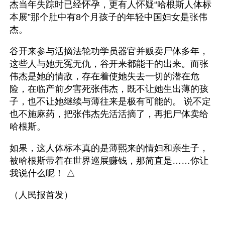
杰当年失踪时已经怀孕，更有人怀疑“哈根斯人体标
本展”那个肚中有8个月孩子的年轻中国妇女是张伟
杰。
谷开来参与活摘法轮功学员器官并贩卖尸体多年，
这些人与她无冤无仇，谷开来都能干的出来。而张
伟杰是她的情敌，存在着使她失去一切的潜在危
险，在临产前夕害死张伟杰，既不让她生出薄的孩
子，也不让她继续与薄往来是极有可能的。 说不定
也不施麻药，把张伟杰先活活摘了，再把尸体卖给
哈根斯。
如果，这人体标本真的是薄熙来的情妇和亲生子，
被哈根斯带着在世界巡展赚钱，那简直是……你让
我说什么呢！ △