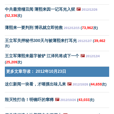
中共最滑稽丑闻 薄熙来因一记耳光入狱
🖼️
2012/12/26
(
52,336
次)
薄熙来一要判刑 博讯就立即抢救
(
73,962
次)
2012/12/15
王立军关押秘书300天与被薄熙来打耳光
(
39,462
2012/12/7
次)
王立军薄熙来题字被铲 江泽民将成下一个
🖼️
2012/12/4
(
25,209
次)
更多文章导读：
2012年10月23日
这仨新闻一块看，才咂摸出味儿来
🖼️
(
44,659
次)
2012/10/26
毁灭性打击！明镜吓的窜稀
🖼️
(
43,033
次)
2012/10/26