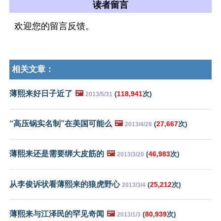
读者留言
欢迎您的留言反馈。
相关文章：
薄熙来好日子近了
🖼️
(
118,941
次)
2013/5/31
“高压锅实名制”在美国可能么
🖼️
(
27,667
次)
2013/4/28
薄熙来还是需要绑大皮筋的
🖼️
(
46,983
次)
2013/3/20
从李俊诉状看薄熙来的狼虎野心
(
25,212
次)
2013/3/4
薄熙来与江泽民的罕见奇闻
🖼️
(
80,939
次)
2013/1/3