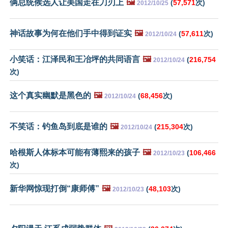
俩总统候选人让美国走在刀刃上
🖼️
(
57,571
次)
2012/10/25
神话故事为何在他们手中得到证实
🖼️
(
57,611
次)
2012/10/24
小笑话：江泽民和王冶坪的共同语言
🖼️
(
216,754
2012/10/24
次)
这个真实幽默是黑色的
🖼️
(
68,456
次)
2012/10/24
不笑话：钓鱼岛到底是谁的
🖼️
(
215,304
次)
2012/10/24
哈根斯人体标本可能有薄熙来的孩子
🖼️
(
106,466
2012/10/23
次)
新华网惊现打倒“康师傅”
🖼️
(
48,103
次)
2012/10/23