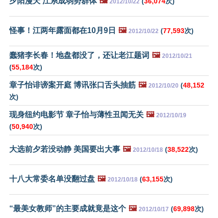
夕阳漫天 江系成弱势群体
🖼️
(
36,074
次)
2012/10/22
怪事！江两年露面都在10月9日
🖼️
(
77,593
次)
2012/10/22
蠢猪李长春！地盘都没了，还让老江题词
🖼️
2012/10/21
(
55,184
次)
章子怡诽谤案开庭 博讯张口舌头抽筋
🖼️
(
48,152
2012/10/20
次)
现身纽约电影节 章子怡与薄性丑闻无关
🖼️
2012/10/19
(
50,940
次)
大选前夕若没动静 美国要出大事
🖼️
(
38,522
次)
2012/10/18
十八大常委名单没翻过盘
🖼️
(
63,155
次)
2012/10/18
“最美女教师”的主要成就竟是这个
🖼️
(
69,898
次)
2012/10/17