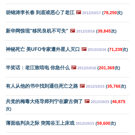
胡锦涛李长春 到底谁恶心了老江
🖼️
(
78,250
次)
2012/10/17
新华网惊现"移民良机不可失"
🖼️
(
39,845
次)
2012/10/16
神秘死亡 美UFO专家遭外星人灭口
🖼️
(
71,239
次)
2012/10/16
半笑话：老江致唁电 你急什么
🖼️
(
201,369
次)
2012/10/16
有人从他的书中找到通往死亡之路
🖼️
(
35,766
次)
2012/10/15
共党的梅毒大疮导师列宁在蒙古倒了
🖼️
(
46,875
2012/10/15
次)
薄面临判决之际 突闻谷王上床戏
(
59,600
次)
2012/10/15