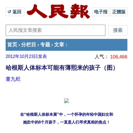
↺ 返回 
电子报
正體版
首页
分栏目
专题
文章
›
›
›
：
2012年10月23日
发表
人气：
106,466
哈根斯人体标本可能有薄熙来的孩子（图）
董九旺
在“哈根斯人体标本展”中，一个怀孕的年轻中国妇女和
她肚中的8个月孩子，一直是人们寻求真相的焦点！