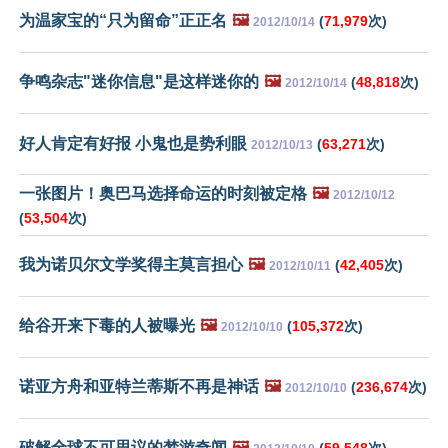
为温家宝的“只为留命”正正名
🖼️
(
71,979
次)
2012/10/14
争鸣杂志"迷你信息"是这样迷你的
🖼️
(
48,818
次)
2012/10/14
好人肯定有好报 小鬼也是势利眼
(
63,271
次)
2012/10/13
一张图片！奥巴马选择命运的时刻被定格
🖼️
2012/10/12
(
53,504
次)
我为诺贝尔文学奖得主莫言担心
🖼️
(
42,405
次)
2012/10/11
给谷开来下毒的人被曝光
🖼️
(
105,372
次)
2012/10/10
诺亚方舟和亚特兰蒂斯不再是神话
🖼️
(
236,674
次)
2012/10/10
破解全球不可思议的梦游奇闻
🖼️
(
59,548
次)