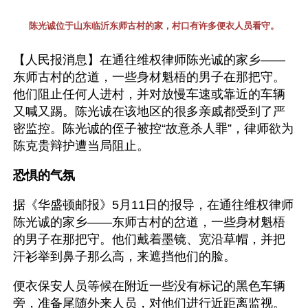
陈光诚位于山东临沂东师古村的家，村口有许多便衣人员看守。
【人民报消息】在通往维权律师陈光诚的家乡——
东师古村的岔道，一些身材魁梧的男子在那把守。
他们阻止任何人进村，并对放慢车速或靠近的车辆
又喊又踢。陈光诚在该地区的很多亲戚都受到了严
密监控。陈光诚的侄子被控“故意杀人罪”，律师欲为
陈克贵辩护遭当局阻止。
恐惧的气氛
据《华盛顿邮报》5月11日的报导，在通往维权律师
陈光诚的家乡——东师古村的岔道，一些身材魁梧
的男子在那把守。他们戴着墨镜、宽沿草帽，并把
汗衫举到鼻子那么高，来遮挡他们的脸。
便衣保安人员等候在附近一些没有标记的黑色车辆
旁，准备尾随外来人员，对他们进行近距离监视。