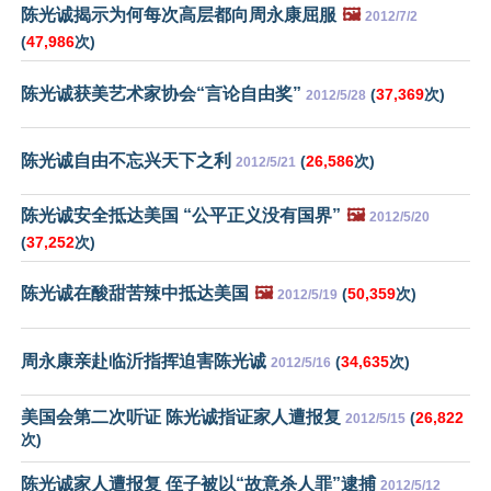
陈光诚揭示为何每次高层都向周永康屈服
🖼️
2012/7/2
(
47,986
次)
陈光诚获美艺术家协会“言论自由奖”
(
37,369
次)
2012/5/28
陈光诚自由不忘兴天下之利
(
26,586
次)
2012/5/21
陈光诚安全抵达美国 “公平正义没有国界”
🖼️
2012/5/20
(
37,252
次)
陈光诚在酸甜苦辣中抵达美国
🖼️
(
50,359
次)
2012/5/19
周永康亲赴临沂指挥迫害陈光诚
(
34,635
次)
2012/5/16
美国会第二次听证 陈光诚指证家人遭报复
(
26,822
2012/5/15
次)
陈光诚家人遭报复 侄子被以“故意杀人罪”逮捕
2012/5/12