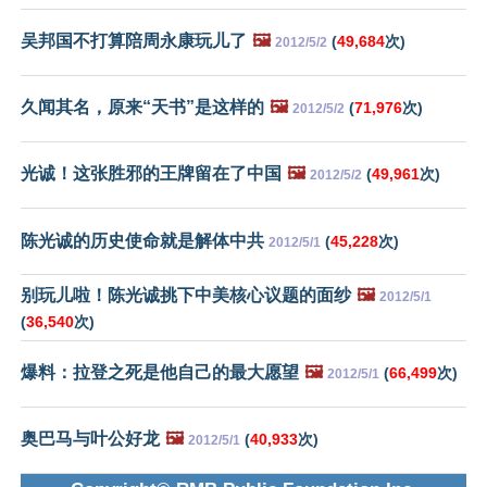
吴邦国不打算陪周永康玩儿了
🖼️
(
49,684
次)
2012/5/2
久闻其名，原来“天书”是这样的
🖼️
(
71,976
次)
2012/5/2
光诚！这张胜邪的王牌留在了中国
🖼️
(
49,961
次)
2012/5/2
陈光诚的历史使命就是解体中共
(
45,228
次)
2012/5/1
别玩儿啦！陈光诚挑下中美核心议题的面纱
🖼️
2012/5/1
(
36,540
次)
爆料：拉登之死是他自己的最大愿望
🖼️
(
66,499
次)
2012/5/1
奥巴马与叶公好龙
🖼️
(
40,933
次)
2012/5/1