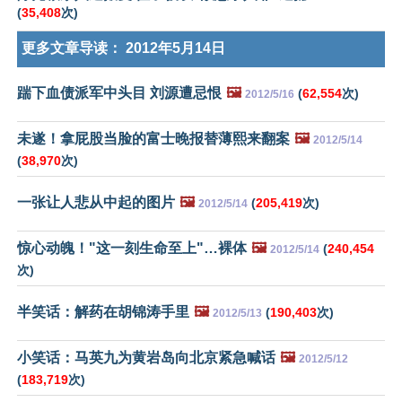
(
35,408
次)
更多文章导读：
2012年5月14日
踹下血债派军中头目 刘源遭忌恨
🖼️
(
62,554
次)
2012/5/16
未遂！拿屁股当脸的富士晚报替薄熙来翻案
🖼️
2012/5/14
(
38,970
次)
一张让人悲从中起的图片
🖼️
(
205,419
次)
2012/5/14
惊心动魄！"这一刻生命至上"…裸体
🖼️
(
240,454
2012/5/14
次)
半笑话：解药在胡锦涛手里
🖼️
(
190,403
次)
2012/5/13
小笑话：马英九为黄岩岛向北京紧急喊话
🖼️
2012/5/12
(
183,719
次)