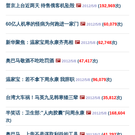
普京上台近两天 待售俄客机坠毁
🖼️
(
192,969
次)
2012/5/9
60亿人机率的怪病为何跑进一家门
🖼️
(
60,079
次)
2012/5/9
新华聚焦：温家宝周永康齐亮相
🖼️
(
62,748
次)
2012/5/8
奥巴马敬酒不吃吃罚酒
🖼️
(
47,417
次)
2012/5/8
温家宝：若不拿下周永康 我辞职
(
96,079
次)
2012/5/8
台湾大车祸！马英九见韩寒矮三辈
🖼️
(
35,812
次)
2012/5/8
半笑话：卫生部:"人肉胶囊"问周永康
🖼️
(
168,604
2012/5/8
次)
奥巴马，上帝不是谋取利益的工具
🖼️
(
41,292
次)
2012/5/7