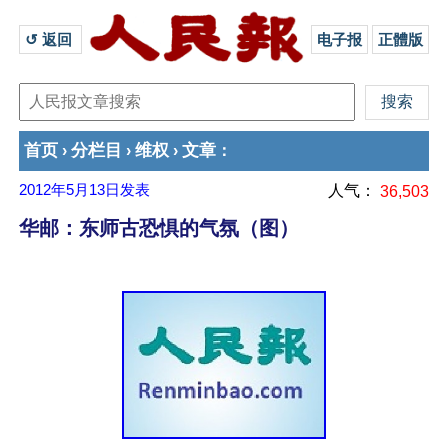
↺ 返回 
电子报
正體版
首页
分栏目
维权
文章
›
›
›
：
2012年5月13日
发表
人气：
36,503
华邮：东师古恐惧的气氛（图）