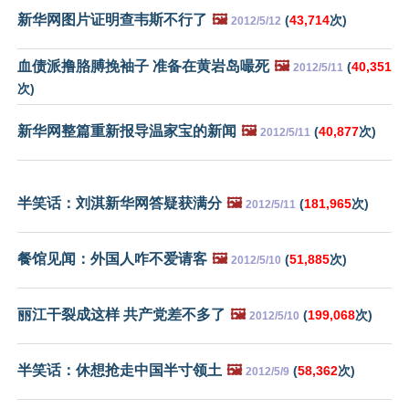
新华网图片证明查韦斯不行了
🖼️
(
43,714
次)
2012/5/12
血债派撸胳膊挽袖子 准备在黄岩岛嘬死
🖼️
(
40,351
2012/5/11
次)
新华网整篇重新报导温家宝的新闻
🖼️
(
40,877
次)
2012/5/11
半笑话：刘淇新华网答疑获满分
🖼️
(
181,965
次)
2012/5/11
餐馆见闻：外国人咋不爱请客
🖼️
(
51,885
次)
2012/5/10
丽江干裂成这样 共产党差不多了
🖼️
(
199,068
次)
2012/5/10
半笑话：休想抢走中国半寸领土
🖼️
(
58,362
次)
2012/5/9