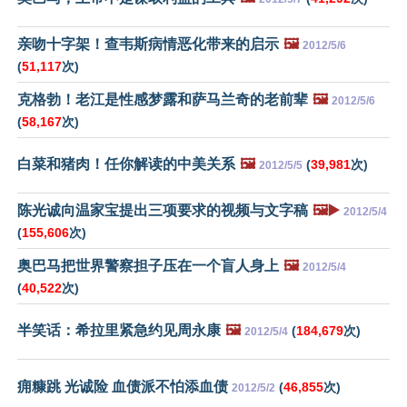
亲吻十字架！查韦斯病情恶化带来的启示
🖼️
2012/5/6
(
51,117
次)
克格勃！老江是性感梦露和萨马兰奇的老前辈
🖼️
2012/5/6
(
58,167
次)
白菜和猪肉！任你解读的中美关系
🖼️
(
39,981
次)
2012/5/5
陈光诚向温家宝提出三项要求的视频与文字稿
🖼️▶️
2012/5/4
(
155,606
次)
奥巴马把世界警察担子压在一个盲人身上
🖼️
2012/5/4
(
40,522
次)
半笑话：希拉里紧急约见周永康
🖼️
(
184,679
次)
2012/5/4
痈糠跳 光诚险 血债派不怕添血债
(
46,855
次)
2012/5/2