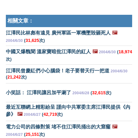
相關文章：
江澤民比林彪有遠見 廣州軍區一軍機墜毀砸死人
🖼️
(
31,625
次)
2004/6/30
中國又爆醜聞 溫家寶暗批江澤民的紅人
🖼️
(
18,974
2004/6/30
次)
江澤民曾慶紅們小心腦袋！老子要替天行一把道
2004/6/30
(
21,242
次)
小笑話： 江澤民讓呂加平涮了
(
32,615
次)
2004/6/28
最近互聯網上精彩紛呈 謹向中共軍委主席江澤民提供《內
參》
🖼️
(
42,719
次)
2004/6/27
電力公司的四條對策 堵不住江澤民捅出的大窟窿
🖼️
(
25,151
次)
2004/6/27