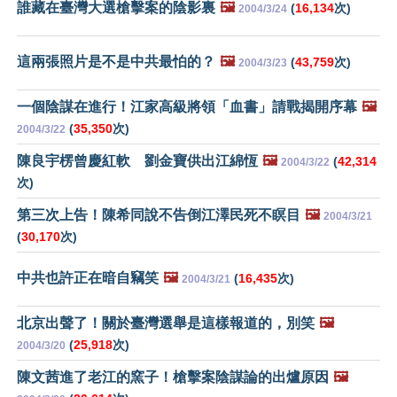
誰藏在臺灣大選槍擊案的陰影裏
🖼️
(
16,134
次)
2004/3/24
這兩張照片是不是中共最怕的？
🖼️
(
43,759
次)
2004/3/23
一個陰謀在進行！江家高級將領「血書」請戰揭開序幕
🖼️
(
35,350
次)
2004/3/22
陳良宇楞曾慶紅軟 劉金寶供出江綿恆
🖼️
(
42,314
2004/3/22
次)
第三次上告！陳希同說不告倒江澤民死不瞑目
🖼️
2004/3/21
(
30,170
次)
中共也許正在暗自竊笑
🖼️
(
16,435
次)
2004/3/21
北京出聲了！關於臺灣選舉是這樣報道的，別笑
🖼️
(
25,918
次)
2004/3/20
陳文茜進了老江的窯子！槍擊案陰謀論的出爐原因
🖼️