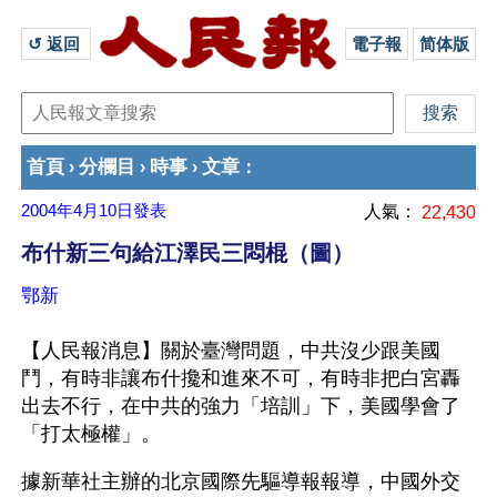
↺ 返回 
電子報
简体版
首頁
分欄目
時事
文章
›
›
›
：
2004年4月10日
發表
人氣：
22,430
布什新三句給江澤民三悶棍（圖）
鄂新
【人民報消息】關於臺灣問題，中共沒少跟美國
鬥，有時非讓布什攙和進來不可，有時非把白宮轟
出去不行，在中共的強力「培訓」下，美國學會了
「打太極權」。
據新華社主辦的北京國際先驅導報報導，中國外交