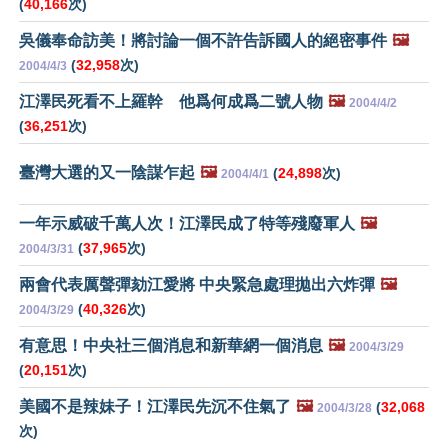
(
40,166
次)
吳儀奉命訪美！將討論一個不許告訴國人的絕密事件
🖼️
(
32,958
次)
2004/4/3
江澤民死看不上羅幹 他爲何成爲二號人物
🖼️
2004/4/2
(
36,251
次)
臺灣大選的又一陰謀乍起
🖼️
(
24,898
次)
2004/4/1
一年示威破千萬人次！江澤民成了特等殘廢軍人
🖼️
(
37,965
次)
2004/3/31
兩會代表厲聲彈劾江愛將 中央緊急處理拋出六炸彈
🖼️
(
40,326
次)
2004/3/29
有意思！中央社三個消息和新華網一個消息
🖼️
2004/3/29
(
20,151
次)
美國不是辣妹子！江澤民先沉不住氣了
🖼️
(
32,068
2004/3/28
次)