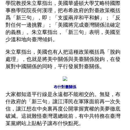
學院教授朱立羣指出，美國華盛頓大學艾略特國際
事務學院院長何漢理，把布希政府的對臺政策概括
爲「新三句」，即：「支援兩岸和平和解」；「反
對任何一邊挑釁」；「美國將完成臺灣關係法確定
的義務」。朱立羣指出，「新三句」表明，美國至
少溫和地向臺灣傾斜。
朱立羣指出，美國也有人把這種政策概括爲「脫鉤
處理」，也就是將美中關係與美臺關係脫鉤，在發
展對中國關係的同時，平行發展對臺關係。 
布什對臺關係
大家都知道平行線是永遠都不能相交的。無疑，布
什政府的「新三句」讓江澤民在軍隊面前再一次失
信，讓江想在中央裏再度公開掌握實權的美夢徹底
破滅。這就難怪臺灣選總統前，有中共特務在臺灣
某黨網站上貼帖子讓布什快點死。