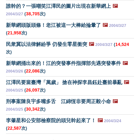
誰幹的？一張嘲笑江澤民的圖片出現在新華網上
🖼️
(
38,705
次)
2004/3/27
新華網頭版頭條！老江被這一大棒給掄暈了
🖼️
2004/3/27
(
21,958
次)
民衆冀以法律解紛爭 仍發生零星衝突
🖼️
(
14,524
2004/3/27
次)
新華網捅出來的！江的突發事件指揮部先遇突發事件
🖼️
(
22,086
次)
2004/3/26
江澤民要當臺灣「萬歲」 搶在神探李昌鈺赴臺前暴亂
🖼️
(
26,097
次)
2004/3/25
刑事案陳良宇多嘴多舌 江綿恆非要周正毅小命
🖼️
(
30,342
次)
2004/3/25
李肇星和公安部檢察院的頭兒幹起來了！
🖼️
2004/3/24
(
22,587
次)