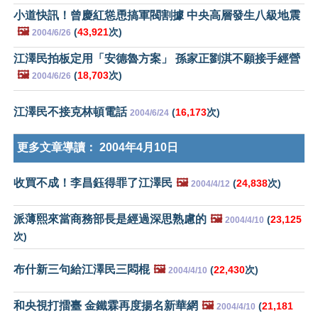
小道快訊！曾慶紅慫恿搞軍閥割據 中央高層發生八級地震
🖼️
(
43,921
次)
2004/6/26
江澤民拍板定用「安德魯方案」 孫家正劉淇不願接手經營
🖼️
(
18,703
次)
2004/6/26
江澤民不接克林頓電話
(
16,173
次)
2004/6/24
更多文章導讀：
2004年4月10日
收買不成！李昌鈺得罪了江澤民
🖼️
(
24,838
次)
2004/4/12
派薄熙來當商務部長是經過深思熟慮的
🖼️
(
23,125
2004/4/10
次)
布什新三句給江澤民三悶棍
🖼️
(
22,430
次)
2004/4/10
和央視打擂臺 金鐵霖再度揚名新華網
🖼️
(
21,181
2004/4/10