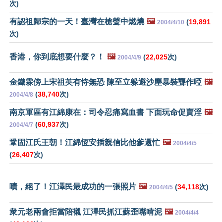
次)
有認祖歸宗的一天！臺灣在槍聲中燃燒
🖼️
(
19,891
2004/4/10
次)
香港，你到底想要什麼？！
🖼️
(
22,025
次)
2004/4/9
金鐵霖傍上宋祖英有恃無恐 陳至立躲避沙塵暴裝聾作啞
🖼️
(
38,740
次)
2004/4/8
南京軍區有江綿康在：司令忍痛寫血書 下面玩命促賣淫
🖼️
(
60,937
次)
2004/4/7
鞏固江氏王朝！江綿恆安插親信比他爹還忙
🖼️
2004/4/5
(
26,407
次)
嘖，絕了！江澤民最成功的一張照片
🖼️
(
34,118
次)
2004/4/5
衆元老兩會拒當陪襯 江澤民抓江蘇歪嘴啃泥
🖼️
2004/4/4