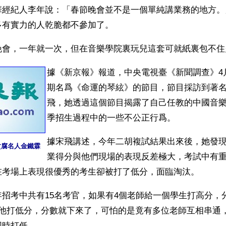
華經紀人李年說：「春節晚會並不是一個單純講業務的地方。
多有實力的人乾脆都不參加了。
晚會，一年就一次，但在音樂學院裏玩兒這套可就紙裏包不住
據《新京報》報道，中央電視臺《新聞調查》4
期名爲《命運的琴絃》的節目，節目採訪到著
飛，她透過這個節目揭露了自己任教的中國音
季招生過程中的一些不公正行爲。
據宋飛講述，今年二胡複試結果出來後，她發
貪腐名人金鐵霖
業得分與他們現場的表現反差極大，考試中有
在考場上表現很優秀的考生卻被打了低分，面臨淘汰。
招考中共有15名考官，如果有4個老師給一個學生打高分，
給他打低分，分數就下來了，可怕的是竟有多位老師互相串通
同時打低。