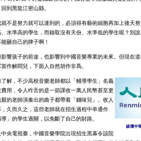
，回到黑龍江密山縣。
成就不是努力就可以達到的，必須得有藝術細胞再加上後天努
高、水準高的學生，而錄取沒有天份、水準低的學生呢？別說
不能砸自己的牌子啊！
但影響孩子的前途，也影響到中國音樂專業的未來。但現在道
軍當作解悶兒，下面人自然胡作非爲。
線了解，不少高校音樂老師都以「輔導學生」名義
取費用，令人咋舌的是一節課收一萬人民幣甚至更
無厭的老師演奏出的曲子都帶着「錢味兒」。收人
事，久而久之，這些老師就在招生過程中串通作
輔導」的學生過關，以免斷了自己的財路。
破壞中
是中央電視臺，中國音樂學院出現招生黑幕令該院