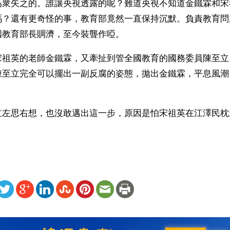
爲衆矢之的。誰讓央視透露的呢？難道央視不知道金鐵霖和宋
嗎？還有更奇怪的事，教育部竟然一直保持沉默。負責教育問
國教育部長賙濟，至今裝聾作啞。
宋祖英的老師金鐵霖，又牽扯到管全國教育的國務委員陳至立
陳至立完全可以擺出一副反腐的姿態，拋出金鐵霖，平息風潮
立左思右想，也沒敢邁出這一步，原因是怕宋祖英在江澤民枕
ww.renminbao.com/rmb/articles/2004/4/8/30664b.html