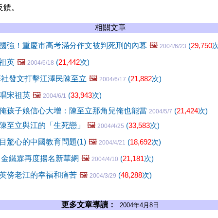
反饋。
相關文章
國強！重慶市高考滿分作文被判死刑的內幕
🖼️
(
29,750
次
2004/6/23
祖英
🖼️
(
21,442
次)
2004/6/18
華社發文打擊江澤民陳至立
🖼️
(
21,882
次)
2004/6/17
唱宋祖英
🖼️
(
33,943
次)
2004/6/1
俺孩子娘信心大增：陳至立那角兒俺也能當
(
21,424
次)
2004/5/7
陳至立與江的「生死戀」
🖼️
(
33,583
次)
2004/4/25
目驚心的中國教育問題(1)
🖼️
(
18,692
次)
2004/4/21
 金鐵霖再度揚名新華網
🖼️
(
21,181
次)
2004/4/10
英傍老江的幸福和痛苦
🖼️
(
48,288
次)
2004/3/29
更多文章導讀：
2004年4月8日