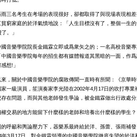
張雨三名考生在考場的表現很好，卻都取得了與現場表現相差
江貧窮家庭的於洋氣憤地說：「人生目標沒有了，整個一生的
費了。」
中國音樂學院院長金鐵霖立即成爲衆矢之的；一名高校音樂專
「中國音樂學院每年的招生都有媒體報道其黑暗的一面，作爲
感想!」
以來，關於中國音樂學院的腐敗傳聞一直時有所聞：《京華時
家一級演員，笙演奏家李光陸在2002年4月17日的吹打專
紀存在問題，而與其他老師發生爭論，被金鐵霖做出行政處分
錢權交易的地方能留下什麼樣的老師和培養出什麼樣的學生？
烈的呼籲和輿論壓力下，器樂系最終給於洋、孫蕾、張雨補發
04年3月17日，對金鐵霖領導的中國音樂學院徹底失望的於