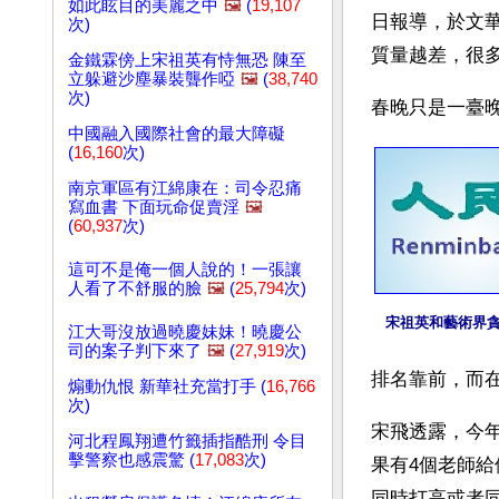
如此眩目的美麗之中
🖼️
(
19,107
日報導，於文
次)
質量越差，很
金鐵霖傍上宋祖英有恃無恐 陳至
立躲避沙塵暴裝聾作啞
🖼️
(
38,740
次)
春晚只是一臺
中國融入國際社會的最大障礙
(
16,160
次)
南京軍區有江綿康在：司令忍痛
寫血書 下面玩命促賣淫
🖼️
(
60,937
次)
這可不是俺一個人說的！一張讓
人看了不舒服的臉
🖼️
(
25,794
次)
宋祖英和藝術界
江大哥沒放過曉慶妹妹！曉慶公
司的案子判下來了
🖼️
(
27,919
次)
排名靠前，而
煽動仇恨 新華社充當打手 (
16,766
次)
宋飛透露，今年
河北程鳳翔遭竹籤插指酷刑 令目
擊警察也感震驚 (
17,083
次)
果有4個老師
同時打高或者