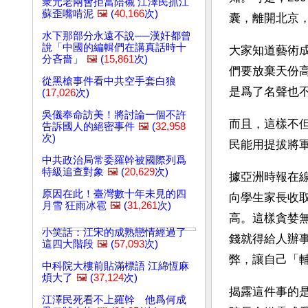
衆元老兩會拒當陪襯 江澤民抓江
蘇歪嘴啃泥
🖼️
(
40,166
次)
囊，離開北京
水下那部分永遠不說──漢奸都曾
說「中國的編輯們在講真話時十
大家知道藝術
分吝嗇」
🖼️
(
15,861
次)
們要放棄天份
從黑槍事件看中共空手套白狼
是爲了名聲也
(
17,026
次)
吳儀奉命訪美！將討論一個不許
而且，這樣不
告訴國人的絕密事件
🖼️
(
32,958
次)
民能用提拔將
中共政治局常委羅幹被國際列爲
特級追查對象
🖼️
(
20,629
次)
據亞洲時報在
原因在此！臺灣數十年未見的四
向學生家長收
月雪 狂雨冰雹
🖼️
(
31,261
次)
高。這樣貪婪
小笑話：江宋的成熟戀情經過了
錢就得給人辦
這四大階段
🖼️
(
57,093
次)
弊，讓自己「
中科院大樓前貼滿標語 江綿恆麻
煩大了
🖼️
(
37,124
次)
揭露這件事的
江澤民死看不上羅幹 他爲何成