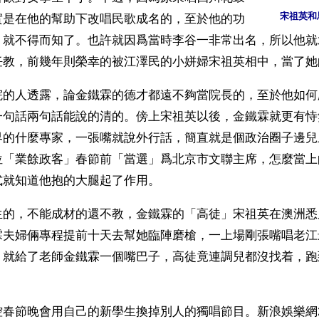
宋祖英和
實是在他的幫助下改唱民歌成名的，至於他的功
，就不得而知了。也許就因爲當時李谷一非常出名，所以他就
任教，前幾年則榮幸的被江澤民的小姘婦宋祖英相中，當了她
院的人透露，論金鐵霖的德才都遠不夠當院長的，至於他如何
一句話兩句話能說的清的。傍上宋祖英以後，金鐵霖就更有恃
界的什麼專家，一張嘴就說外行話，簡直就是個政治圈子邊兒
位「業餘政客」春節前「當選」爲北京市文聯主席，怎麼當上
式就知道他抱的大腿起了作用。
生的，不能成材的還不教，金鐵霖的「高徒」宋祖英在澳洲悉
霖夫婦倆專程提前十天去幫她臨陣磨槍，一上場剛張嘴唱老江
，就給了老師金鐵霖一個嘴巴子，高徒竟連調兒都沒找着，跑
春節晚會用自己的新學生換掉別人的獨唱節目。新浪娛樂網200