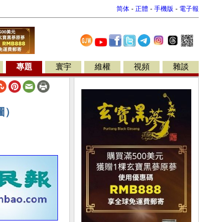
简体
-
正體
-
手機版
-
電子報
專題
寰宇
維權
視頻
雜談
圖）