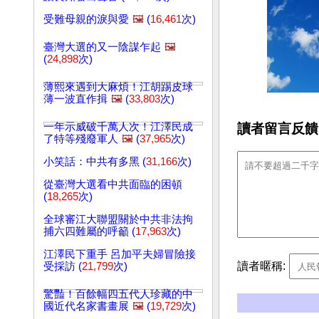
受難母親的淚與愛
🖼️
(
16,461
次)
臺灣大選的又一陰謀乍起
🖼️
(
24,898
次)
薄熙來遇到大麻煩！江胡踢皮球
薄一波直作揖
🖼️
(
33,803
次)
讀者留言反饋
一年示威破千萬人次！江澤民成
了特等殘廢軍人
🖼️
(
37,965
次)
小笑話：中共有多黑 (
31,166
次)
從臺灣大選看中共面臨的困頓
(
18,265
次)
全球審江大聯盟關於中共非法拘
捕六四難屬的呼籲 (
17,963
次)
江澤民下重手 呂加平夫婦冒險接
讀者暱稱:
受採訪 (
21,799
次)
驚豔！百餘幅四五代人珍藏的中
國近代名家書畫展
🖼️
(
19,729
次)