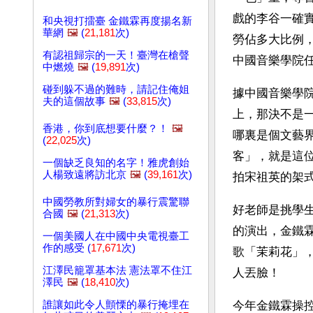
戲的李谷一確
和央視打擂臺 金鐵霖再度揚名新
華網
🖼️
(
21,181
次)
勞佔多大比例
有認祖歸宗的一天！臺灣在槍聲
中國音樂學院
中燃燒
🖼️
(
19,891
次)
碰到躲不過的難時，請記住俺姐
據中國音樂學
夫的這個故事
🖼️
(
33,815
次)
上，那決不是
香港，你到底想要什麼？！
🖼️
哪裏是個文藝
(
22,025
次)
客」，就是這
一個缺乏良知的名字！雅虎創始
人楊致遠將訪北京
🖼️
(
39,161
次)
拍宋祖英的架
中國勞教所對婦女的暴行震驚聯
好老師是挑學
合國
🖼️
(
21,313
次)
的演出，金鐵
一個美國人在中國中央電視臺工
作的感受 (
17,671
次)
歌「茉莉花」
江澤民籠罩基本法 憲法罩不住江
人丟臉！
澤民
🖼️
(
18,410
次)
誰讓如此令人顫慄的暴行掩埋在
今年金鐵霖操控