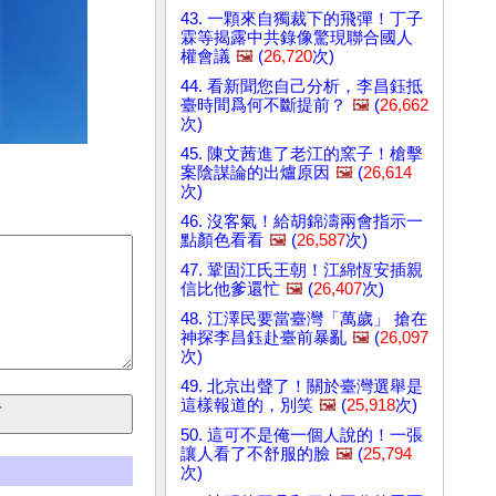
43. 一顆來自獨裁下的飛彈！丁子
霖等揭露中共錄像驚現聯合國人
權會議
🖼️
(
26,720
次)
44. 看新聞您自己分析，李昌鈺抵
臺時間爲何不斷提前？
🖼️
(
26,662
次)
45. 陳文茜進了老江的窯子！槍擊
案陰謀論的出爐原因
🖼️
(
26,614
次)
46. 沒客氣！給胡錦濤兩會指示一
點顏色看看
🖼️
(
26,587
次)
47. 鞏固江氏王朝！江綿恆安插親
信比他爹還忙
🖼️
(
26,407
次)
48. 江澤民要當臺灣「萬歲」 搶在
神探李昌鈺赴臺前暴亂
🖼️
(
26,097
次)
49. 北京出聲了！關於臺灣選舉是
這樣報道的，別笑
🖼️
(
25,918
次)
50. 這可不是俺一個人說的！一張
讓人看了不舒服的臉
🖼️
(
25,794
次)