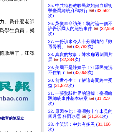
25. 中共特務教唆民衆如何血腥衝
擊臺灣總統府和銀行
🖼️
(
33,562
次)
力。爲什麼老師
26. 吳儀奉命訪美！將討論一個不
許告訴國人的絕密事件
🖼️
(
32,958
爲學生負責，就
次)
27. 一份讀來令人十分動情的「敗
選聲明」
🖼️
(
32,782
次)
德敗壞了，江澤
28. 真實的故事：陳水扁遇刺圖片
展
🖼️
(
32,334
次)
29. 美國不是辣妹子！江澤民先沉
不住氣了
🖼️
(
32,068
次)
30. 前世今生！了解這奇聞終生受
益 (
31,822
次)
31. 一張驚駭世界的證據！臺灣暗
殺總統事件基本破案
🖼️
(
31,299
次)
32. 原因在此！臺灣數十年未見的
四月雪 狂雨冰雹
🖼️
(
31,261
次)
華教育的陳至立
33. 小笑話：中共有多黑 (
31,166
次)