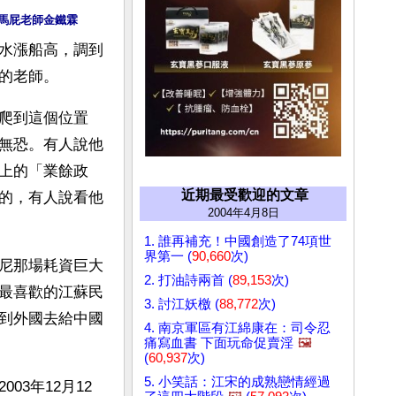
馬屁老師金鐵霖
水漲船高，調到
的老師。
爬到這個位置
無恐。有人說他
上的「業餘政
近期最受歡迎的文章
的，有人說看他
2004年4月8日
1. 誰再補充！中國創造了74項世
界第一 (
90,660
次)
尼那場耗資巨大
2. 打油詩兩首 (
89,153
次)
最喜歡的江蘇民
3. 討江妖檄 (
88,772
次)
到外國去給中國
4. 南京軍區有江綿康在：司令忍
痛寫血書 下面玩命促賣淫
🖼️
(
60,937
次)
5. 小笑話：江宋的成熟戀情經過
3年12月12