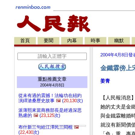
首頁
要聞
內幕
時事
幽默
2004年4月8日
發
金鐵霖傍上
重點推薦文章
姜青
2004年4月8日
從未有過的震撼！法輪功在紐約
【人民報消息】
演繹滄桑歷史故事
🖼️
(
20,130
次)
她的丈夫是金
派薄熙來當商務部長是經過深思
熟慮的
🖼️
(
23,125
次)
與金鐵霖離婚
就沒有新聞價
布什新三句給江澤民三悶棍
🖼️
(
22,430
次)
「色」重，專