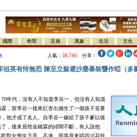
國際
奇聞
災禍
萬象
生活
文化
人氣：
38,740
分享：
表
宋祖英有恃無恐 陳至立躲避沙塵暴裝聾作啞（多
70年代，沒有人不知道李谷一，但沒有人知道
鐵霖，當李谷一後來紅杏出牆生了一個孩子並要
時，他才成了名人。自李谷一嫁給了孩子爹以後
值了，後來居然金鐵霖的緋聞不斷，有人說他
喜歡對女學生下手。不過，因爲原來唱四川花鼓