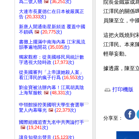
爲二號人物
🖼️
(
36,251
次)
院長金鐵霖成
江澤民的關係
大連市長夏德仁在日本被嚴厲正
告 (
20,333
次)
員陳至立，中
新唐人開通衛星新頻道 覆蓋中國
不鎖碼
🖼️
(
20,775
次)
這把火既燒到
書攤上擺滿中南海內幕 江宋風流
江澤民。本來
韻事遍地開花 (
35,035
次)
輕舉妄動。
獨家觀察：從美國移民局統計數
字透視大陸時政 (
17,973
次)
據透露，陳至
從美國審判「上帝讓她殺人案」
看江澤民的瘋子行爲 (
16,553
次)
文章網址: http://w
劉金寶被法辦內幕！江罵胡真陰
打印機版
上海幫服軟
🖼️
(
48,331
次)
中領館操控美國明大學生會選舉
驚人內幕曝光
🖼️
(
22,379
次)
分享至：
國際組織追查九名中共輿論打手
🖼️
(
19,241
次)
讓良知發出聲音 (
15,123
次)