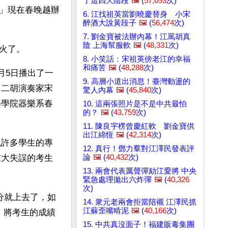
了這四大階段
🖼️
(
57,093
次)
」現在春晚越辦
6. 江找祖英當劉曉慶替身 小宋
醉酒大說黃段子
🖼️
(
56,474
次)
7. 劉金寶被法辦內幕！江罵胡真
陰 上海幫服軟
🖼️
(
48,331
次)
火了。
8. 小笑話：宋祖英傍老江的幸福
和痛苦
🖼️
(
48,288
次)
月5日播出了一
9. 高層小道出消息！臺灣動盪的
名二胡演奏家宋
驚人內幕
🖼️
(
45,840
次)
樂學院器樂系春
10. 這兩張照片是不是中共最怕
的？
🖼️
(
43,759
次)
11. 陳良宇楞曾慶紅軟 劉金寶供
出江綿恆
🖼️
(
42,314
次)
現許多學生的專
12. 真行！鄧力羣對江澤民發表評
論
🖼️
(
40,432
次)
重大失誤的考生
13. 兩會代表厲聲彈劾江愛將 中央
緊急處理拋出六炸彈
🖼️
(
40,326
次)
分就上去了，如
14. 衆元老兩會拒當陪襯 江澤民抓
江蘇歪嘴啃泥
🖼️
(
40,166
次)
，將考生的成績
15. 中共真沒面子！福建販毒集團