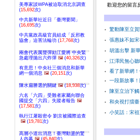
美專家談WPA被迫取消北京調查
歡迎您的留言
(
15,692
次)
中共新華社近日「臺灣要聞」
(
16,695
次)
驚動陳至立賀
中共黨政高級官員組成「反邪教
張惠妹不如宋
協會」迫害法輪功 (
17,768
次)
胡溫出擊 新
兩會代表厲聲彈劾江愛將 中央緊
急處理拋出六炸彈
🖼️
(
40,326
次)
江澤民無心聽
有意思！中央社三個消息和新華
看了新華網！
網一個消息
🖼️
(
20,151
次)
一段新故事！
陳水扁勝選的關鍵
🖼️
(
18,938
次)
陳至立治下觸
六名「六四」受難者家屬向聯合
國提交「六四」失蹤者報告
🖼️
和央視打擂臺
(
17,581
次)
小笑話：宋祖
執行江屠殺密令 劉京被國際追查
🖼️
(
19,781
次)
高層小道出消息！臺灣動盪的驚
人內幕
🖼️
(
45,840
次)