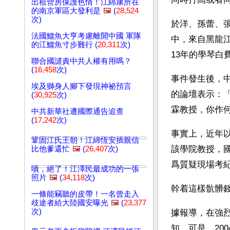
出租營房保護色情！江綿康所在
的南京軍區大發利是
🖼️
(
28,524
次)
於洋、孫蕾、
法國鱷魚大亨考慮離開中國 軍隊
中，來自黑龍
的江鱷魚寸步難行 (
20,311
次)
13年的學琴白
聯合國譴責中共人權有用嗎？
(
16,458
次)
事件發生後，
埃及獅身人腳下發現神祕預言
的論壇表示：
(
30,925
次)
霖教授，你作何
中共新華社遭國際通告追查
(
17,242
次)
事實上，近年
鞏固江氏王朝！江綿恆安插親信
該學院教授，國
比他爹還忙
🖼️
(
26,407
次)
爲質疑現場考
嘖，絕了！江澤民最成功的一張
照片
🖼️
(
34,118
次)
幹着這樣骯髒
一條能竊聽的皮帶！一名曾走入
歧途者給大陸國安曝光
🖼️
(
23,377
次)
據報導，在強
知。可是，20