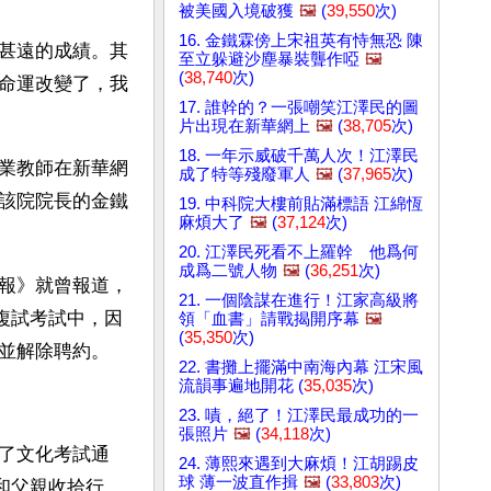
被美國入境破獲
🖼️
(
39,550
次)
16. 金鐵霖傍上宋祖英有恃無恐 陳
甚遠的成績。其
至立躲避沙塵暴裝聾作啞
🖼️
(
38,740
次)
命運改變了，我
17. 誰幹的？一張嘲笑江澤民的圖
片出現在新華網上
🖼️
(
38,705
次)
18. 一年示威破千萬人次！江澤民
業教師在新華網
成了特等殘廢軍人
🖼️
(
37,965
次)
該院院長的金鐵
19. 中科院大樓前貼滿標語 江綿恆
麻煩大了
🖼️
(
37,124
次)
20. 江澤民死看不上羅幹 他爲何
成爲二號人物
🖼️
(
36,251
次)
報》就曾報道，
21. 一個陰謀在進行！江家高級將
業複試考試中，因
領「血書」請戰揭開序幕
🖼️
(
35,350
次)
並解除聘約。
22. 書攤上擺滿中南海內幕 江宋風
流韻事遍地開花 (
35,035
次)
23. 嘖，絕了！江澤民最成功的一
張照片
🖼️
(
34,118
次)
了文化考試通
24. 薄熙來遇到大麻煩！江胡踢皮
球 薄一波直作揖
🖼️
(
33,803
次)
洋和父親收拾行