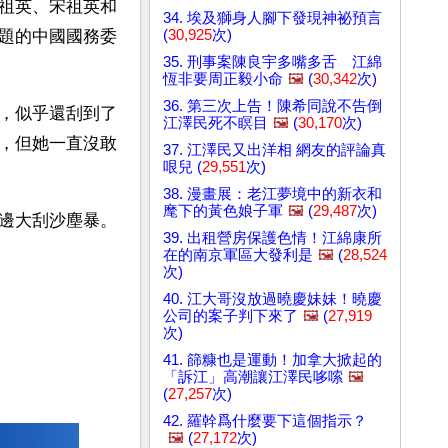
祖英、宋祖英和
34. 埃及獅身人腳下發現神祕預言
(
30,925
次)
題的中國國務委
35. 刑事案陳良宇多嘴多舌 江綿
恆非要周正毅小命
🖼️
(
30,342
次)
36. 第三次上告！陳希同說不告倒
，似乎還刮到了
江澤民死不瞑目
🖼️
(
30,170
次)
，但她一直沒敢
37. 江澤民又出洋相 網友的評論真
哏兒 (
29,551
次)
38. 漫畫展：老江夢境中的新衣和
麾下的黃色娘子軍
🖼️
(
29,487
次)
邊大刮沙塵暴。
39. 出租營房保護色情！江綿康所
在的南京軍區大發利是
🖼️
(
28,524
次)
40. 江大哥沒放過曉慶妹妹！曉慶
公司的案子判下來了
🖼️
(
27,919
次)
41. 篩糠也是運動！加拿大掀起的
「訴江」高潮讓江澤民哆嗦
🖼️
(
27,257
次)
42. 羅幹爲什麼要下這個指示？
🖼️
(
27,172
次)