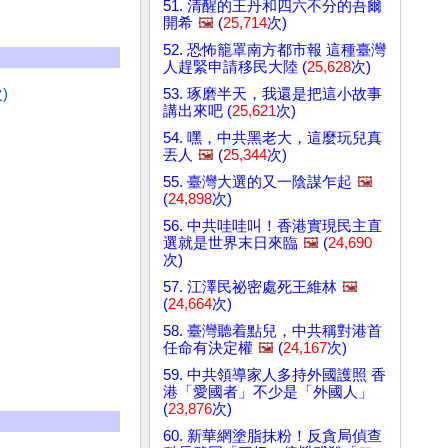
51. 清醒的王丹和四六不分的吾爾
開希
🖼️
(
25,714
次)
52. 恐怖籠罩南方都市報 這種臺灣
人趕緊申請移民大陸 (
25,628
次)
)
53. 琢磨半天，我還是把這小故事
講出來吧 (
25,621
次)
54. 嘿，中共黑老大，這麼玩兒真
丟人
🖼️
(
25,344
次)
55. 臺灣大選的又一陰謀乍起
🖼️
(
24,898
次)
56. 中共哇哇叫！香港實現民主直
選就是世界末日來臨
🖼️
(
24,690
次)
57. 江澤民祕密處死王維林
🖼️
(
24,664
次)
58. 臺灣聽着點兒，中共稱對港首
任命有決定權
🖼️
(
24,167
次)
59. 中共領導家人多持外國護照 香
港「愛國者」不少是「外國人」
(
23,876
次)
60. 新華網塗脂抹粉！反貪局偵查