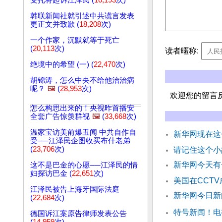
受托将起诉江泽民 (
16,193
次)
韩联新闻社就引述中共谎言发表
更正文并致歉 (
18,208
次)
一个作家，沉默就等于死亡
(
20,113
次)
读者暱称:
绝境中的希望 (一) (
22,470
次)
胡锦涛，怎么中央不给他治治病
呢？
🖼️
(
28,953
次)
欢迎您的留言
怎么构思出来的！央视昨首播安
全套广告惊羡群视
🖼️
(
33,668
次)
温家宝访美前爆丑闻 中共自作自
新华网现在这
受──江泽民企图收买布什老弟
(
23,706
次)
请记住这个小
新华网今天有
这不是巴金的心愿──江泽民的情
妇探访巴金 (
22,651
次)
美国在CCT
江泽民被告上海牙国际法庭
新华网今日新
(
22,684
次)
特号新闻！电
德国诉江案原告律师发表公告