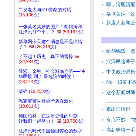
(
14,959
次)
喂，清醒清醒
白发老太与610警察的对话
举世关注！这
(
15,106
次)
新唐人新闻公
一张莫名其妙的图片！胡锦涛和
江泽民打个平手？
🖼️
(
58,167
次)
新华网今天这个消息是不是出错
了？
🖼️
(
26,219
次)
给胡锦涛一点
了不起！历史上真正的曹操
🖼️
江泽民这辈子
(
34,934
次)
经济、金融、社会濒临崩溃──“中
中央政治局集
华民族 到了 最危险的时候！”
(
23,214
次)
No！扫黄不
破碎 (
18,299
次)
这个新闻对薄
温家宝警告社会矛盾在激化
(
19,011
次)
牵出江绵恒！
德国柏林：在这历史性的时刻，
有点不妙！“
让我们一起努力！
🖼️
(
18,760
次)
高薪聘请一毛
江泽民时代中国触目惊心的数字