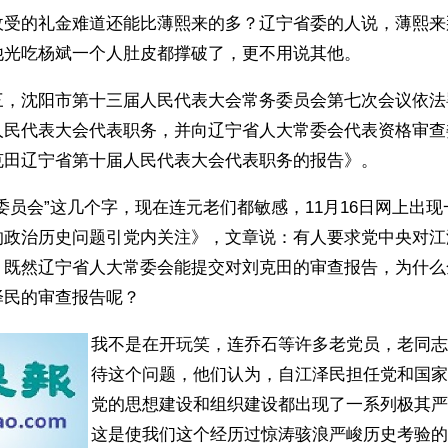
收受的礼金难道还能比薄熙来的多？辽宁省委的人说，薄熙来
他光吃杨斌一个人肚皮都撑破了，更不用说其他。
三，沈阳市第十三届人民代表大会常务委员会第七次会议依法
人民代表大会代表职务，并向辽宁省人大常委会代表资格审查
克田辽宁省第十届人民代表大会代表职务的报告》。
委员会”这几个字，现在连元老们都敏感，11月16日网上出
的政治历史问题引党内关注》，文章说：有人要求党中央对江
。既然辽宁省人大常委会能提交对刘克田的审查报告，为什么
泽民的审查报告呢？
我不是在开玩笑，连乔石等许多老党员，老同志
待这个问题，他们认为，自江泽民担任党和国家
党的思想建设和组织建设都出现了一系列极其严
这是使我们这个经历过惊涛骇浪严峻历史考验的