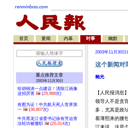
首页
要闻
内幕
时事
幽默
2003年11月30日
这个新闻对
重点推荐文章
鲍光
2003年11月30日
给胡锦涛一点建议！清除江画像
【人民报消息
这招厉害
🖼️
(
29,988
次)
领导人不是贪
有图为证！中共航天死人世界第
一
🖼️
(
36,807
次)
多，尤其是政
着薄熙来的腰
中共黑龙江省委书记徐有芳迫害
法轮功被撤职
🖼️
(
25,014
次)
江来说，这是