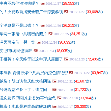
中央不给他治治病呢？
🖼️
(
28,953
次)
2003/11/27
的！央视昨首播安全套广告惊羡群视
🖼️
(
33,668
次)
2003/11/27
个消息是不是出错了？
🖼️
(
26,219
次)
2003/11/26
华网一张扇中共嘴巴的照片
🖼️
(
34,251
次)
2003/11/25
泽民两亲信一哭一笑
🖼️
(
30,033
次)
2003/11/24
变 股市坑民也疯狂
🖼️
(
18,005
次)
2003/11/24
宋祖英！今天终于以这种形式露面了
🖼️
(
72,495
次)
2003/11/23
李辞职 尉健行爆中共高层内控色情绝密
🖼️
(
63,947
次)
2003/11/22
越裂！胡出访曾庆红大搞阴谋
🖼️
(
41,607
次)
2003/11/21
号码给您准备下了，请过问！
🖼️
(
31,723
次)
2003/11/19
没忘发坏 薄熙来赴香港再钓金龟
🖼️
(
33,964
次)
2003/11/18
机密！李真是程维高教唆坏的
🖼️
(
28,390
次)
2003/11/17