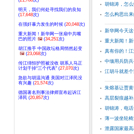
(
21,788
次)
胡锦涛，怎么
明天，我们何处寻找我们的良知
怎么构思出来
(
17,648
次)
在强奸暴力发生的时候 (
20,048
次)
新华网今天这
重大新闻！新华网一张扇中共嘴
巴的照片
🖼️
(
34,251
次)
重大新闻！新
胡江推手 中国政坛格局悄然起变
真有你的！江
🖼️
(
23,068
次)
中缅用兵防兵
传江绵恒护照被没收 胡系人马正
计划干掉“三个代表” (
27,070
次)
江胡斗就差个
急欲与胡温沟通 美国对江泽民没
有兴趣 (
21,574
次)
朱熔基让贾黄
德国著名刑事法律师宣布起诉江
泽民 (
20,857
次)
高层裂痕越补
胡锦涛，电话
薄一波坐轮椅
泄露国家最高