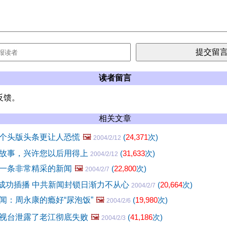
读者留言
反馈。
相关文章
个头版头条更让人恐慌
🖼️
(
24,371
次)
2004/2/12
故事，兴许您以后用得上
(
31,633
次)
2004/2/12
一条非常精采的新闻
🖼️
(
22,800
次)
2004/2/7
V成功插播 中共新闻封锁日渐力不从心
(
20,664
次)
2004/2/7
闻：周永康的瘾好“尿泡饭”
🖼️
(
19,980
次)
2004/2/6
视台泄露了老江彻底失败
🖼️
(
41,186
次)
2004/2/3