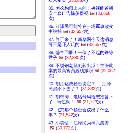
欢宋祖英 (
33,688
次)
35. 怎么构思出来的！央视昨首播
安全套广告惊羡群视
🖼️
(
33,668
次)
36. 江泽民可能将在一场军事政变
中被捕
🖼️
(
32,692
次)
37. 终于来了！新华网今天这消息
可不是吓人玩的
🖼️
(
32,657
次)
38. 荡气回肠！一位了不起的铮铮
君子
🖼️
(
32,380
次)
39. 不锈钢老鼠刘荻出狱！主管此
案的最高官员必须撤职
🖼️
(
32,062
次)
40. 胡江达成秘密协定？──江泽
民混不下去了？ (
31,832
次)
41. 胡锦涛，电话号码给您准备下
了，请过问！
🖼️
(
31,723
次)
42. 北京那个秘密会议出了什么
事？ (
31,542
次)
43. 小笑话：江泽民为神六集资
🖼️
(
30,772
次)