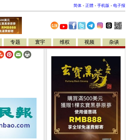
简体
-
正體
-
手机版
-
电子报
专题
寰宇
维权
视频
杂谈