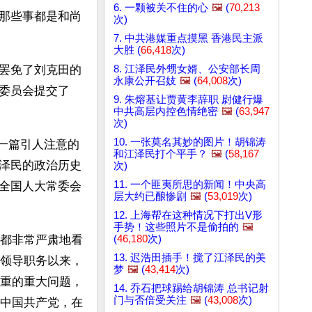
6. 一颗被关不住的心
🖼️
(
70,213
那些事都是和尚
次)
7. 中共港媒重点摸黑 香港民主派
大胜 (
66,418
次)
8. 江泽民外甥女婿、公安部长周
罢免了刘克田的
永康公开召妓
🖼️
(
64,008
次)
委员会提交了
9. 朱熔基让贾黄李辞职 尉健行爆
中共高层内控色情绝密
🖼️
(
63,947
次)
10. 一张莫名其妙的图片！胡锦涛
现一篇引人注意的
和江泽民打个平手？
🖼️
(
58,167
泽民的政治历史
次)
11. 一个匪夷所思的新闻！中央高
全国人大常委会
层大约已酿惨剧
🖼️
(
53,019
次)
12. 上海帮在这种情况下打出V形
手势！这些照片不是偷拍的
🖼️
(
46,180
次)
都非常严肃地看
13. 迟浩田插手！搅了江泽民的美
领导职务以来，
梦
🖼️
(
43,414
次)
重的重大问题，
14. 乔石把球踢给胡锦涛 总书记射
门与否倍受关注
🖼️
(
43,008
次)
中国共产党，在