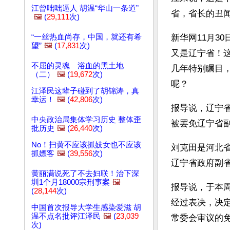
江曾咄咄逼人 胡温“华山一条道”
省，省长的丑
🖼️
(
29,111
次)
“一丝热血尚存，中国，就还有希
新华网11月3
望”
🖼️
(
17,831
次)
又是辽宁省！
不屈的灵魂 浴血的黑土地
几年特别瞩目
（二）
🖼️
(
19,672
次)
呢？
江泽民这辈子碰到了胡锦涛，真
幸运！
🖼️
(
42,806
次)
报导说，辽宁
中央政治局集体学习历史 整体歪
被罢免辽宁省
批历史
🖼️
(
26,440
次)
No！扫黄不应该抓妓女也不应该
刘克田是河北省
抓嫖客
🖼️
(
39,556
次)
辽宁省政府副
黄丽满说死了不去妇联！治下深
圳1个月18000宗刑事案
🖼️
报导说，于本
(
28,144
次)
经过表决，决
中国首次报导大学生感染爱滋 胡
温不点名批评江泽民
🖼️
(
23,039
常委会审议的
次)