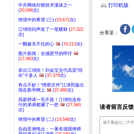
打印机版
中共网络封锁技术漫谈之一
(
20,086
次)
绝境中的希望 (三) (
19,672
次)
江绵恒闷声发了一笔横财 (
27,322
分享至：
次)
一颗被关不住的心
🖼️
(
70,213
次)
图片新闻：在感恩节的呼吁
🖼️
(
17,483
次)
牵出江绵恒！刘金宝交代高层“同
伙”十多人
🖼️
(
37,379
次)
有点不妙！“绝密文件”江泽民版出
现在新华网上
🖼️
(
37,860
次)
高薪聘请一毛不拔！江绵恒连布
什的弟弟都涮了一把
🖼️
(
27,560
读者留言反馈
次)
绝境中的希望 (二) (
19,548
次)
自由亚洲电台：一著名德国律师