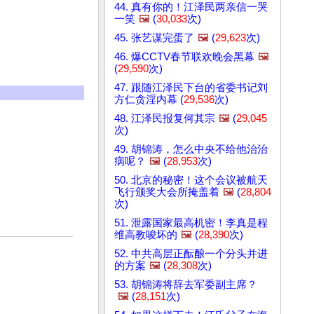
44. 真有你的！江泽民两亲信一哭
一笑
🖼️
(
30,033
次)
45. 张艺谋完蛋了
🖼️
(
29,623
次)
46. 爆CCTV春节联欢晚会黑幕
🖼️
(
29,590
次)
47. 跟随江泽民下台的省委书记刘
方仁贪淫内幕 (
29,536
次)
48. 江泽民报复何其宗
🖼️
(
29,045
次)
49. 胡锦涛，怎么中央不给他治治
病呢？
🖼️
(
28,953
次)
50. 北京的秘密！这个会议被航天
飞行颁奖大会所掩盖着
🖼️
(
28,804
次)
51. 泄露国家最高机密！李真是程
维高教唆坏的
🖼️
(
28,390
次)
52. 中共高层正酝酿一个分头并进
的方案
🖼️
(
28,308
次)
53. 胡锦涛将辞去军委副主席？
🖼️
(
28,151
次)