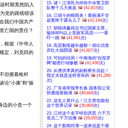
15. 谜！江泽民为何给中央警卫部
设时期竟然陷入
队整个儿大换血
🖼️
(
42,819
次)
为党的路线错误
16. 江胡斗的晴雨表！黄丽满不甘
寂寞终于露头儿了
🖼️
(
42,144
次)
在我们中国共产
17. 胡锦涛赢得总书记国家主席，
党亡国的责任？
输掉80%以上党政军高层──一看
吓一跳
🖼️
(
41,941
次)
，根据《中华人
18. 高层裂痕越补越裂！胡出访曾
庆红大搞阴谋
🖼️
(
41,607
次)
规定，刘克田的
19. 可怕的结局！中南海的“自投罗
网”秘密行动惨败
🖼️
(
41,490
次)
20. 从诱供李真的副检察长说起！
不但握着枪杆
我丈夫就是这样变坏的
🖼️
(
41,280
次)
论“小康”和“振
21. 广东省举报李长春 国务院公安
部通报黄丽满
🖼️
(
40,668
次)
22. 这女人算什么！江主席也能创
身边的小贪一个
这个世界记录
🖼️
(
39,869
次)
23. 江对这个名字特别厌恶 六千万
党员二千万信佛
🖼️
(
39,093
次)
24. 这个新闻对薄一波来说是个噩