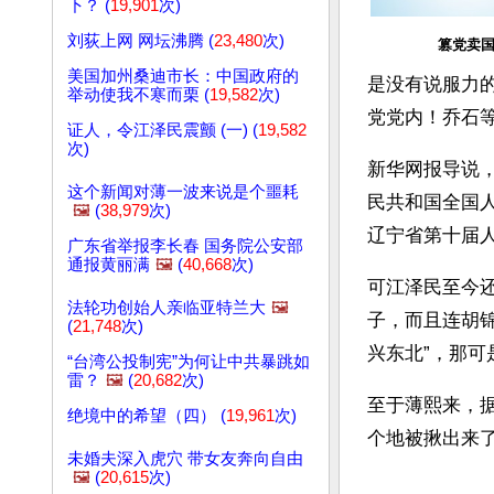
下？ (
19,901
次)
刘荻上网 网坛沸腾 (
23,480
次)
篡党卖
美国加州桑迪市长：中国政府的
是没有说服力
举动使我不寒而栗 (
19,582
次)
党党内！乔石
证人，令江泽民震颤 (一) (
19,582
次)
新华网报导说
这个新闻对薄一波来说是个噩耗
民共和国全国
🖼️
(
38,979
次)
辽宁省第十届
广东省举报李长春 国务院公安部
通报黄丽满
🖼️
(
40,668
次)
可江泽民至今
法轮功创始人亲临亚特兰大
🖼️
子，而且连胡锦
(
21,748
次)
兴东北”，那可
“台湾公投制宪”为何让中共暴跳如
雷？
🖼️
(
20,682
次)
至于薄熙来，
绝境中的希望（四） (
19,961
次)
个地被揪出来
未婚夫深入虎穴 带女友奔向自由
🖼️
(
20,615
次)
文章网址: http://w