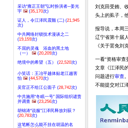
采访“雍正王朝”弘时扮演者─姜光
刘克田受贿、
宇
🖼️
(
35,170
次)
头上的虱子，
证人，令江泽民震颤 (二) (
21,945
次)
报导说，本周
中共网络封锁技术漫谈之二
辽宁省第十届
(
19,159
次)
《关于罢免刘
不屈的灵魂 浴血的黑土地
（一）
🖼️
(
20,209
次)
一看“资格审查
绝境中的希望（五） (
22,520
次)
文章《江泽民
小笑话：王冶平越体贴老江越害
问题进行
审查
怕
🖼️
(
44,570
次)
不能提交对江
吴官正不给江公面子 (
28,742
次)
中共施用“冬眠一号” 国际组织谴责
并调查
🖼️
(
23,256
次)
胡锦涛“说服”江泽民释放刘荻？
(
20,783
次)
这笔帐怎么能不挂在胡温的名