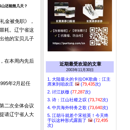
靠山还能熬几天？
受礼金被免职》，
噩耗。辽宁省这
出他的宝贝儿子
，在本周内先后
近期最受欢迎的文章
2003年11月30日
1. 大陆最火的卡拉OK歌曲：江主
95年2月起任
席来到咱农庄
🖼️
(
79,435
次)
2. 讨江妖檄 (
77,287
次)
3. 诗：江山社稷之叹 (
73,742
次)
第二次全体会议
4. 中共海外特务之歌 (
73,640
次)
提请辽宁省人大
5. 江胡斗就差个宋祖英！今天终
于以这种形式露面了
🖼️
(
72,495
次)