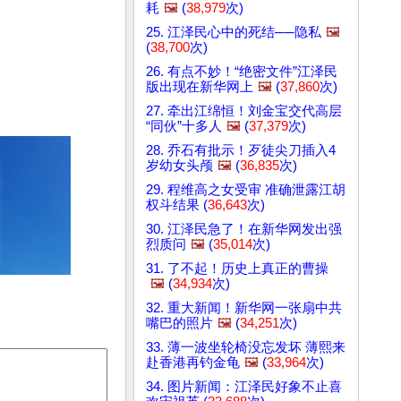
耗
🖼️
(
38,979
次)
25. 江泽民心中的死结──隐私
🖼️
(
38,700
次)
26. 有点不妙！“绝密文件”江泽民
版出现在新华网上
🖼️
(
37,860
次)
27. 牵出江绵恒！刘金宝交代高层
“同伙”十多人
🖼️
(
37,379
次)
28. 乔石有批示！歹徒尖刀插入4
岁幼女头颅
🖼️
(
36,835
次)
29. 程维高之女受审 准确泄露江胡
权斗结果 (
36,643
次)
30. 江泽民急了！在新华网发出强
烈质问
🖼️
(
35,014
次)
31. 了不起！历史上真正的曹操
🖼️
(
34,934
次)
32. 重大新闻！新华网一张扇中共
嘴巴的照片
🖼️
(
34,251
次)
33. 薄一波坐轮椅没忘发坏 薄熙来
赴香港再钓金龟
🖼️
(
33,964
次)
34. 图片新闻：江泽民好象不止喜