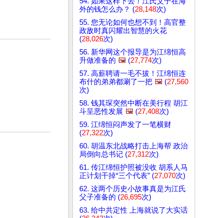
54. 如果这样下去！江氏父子在海
外的钱怎么办？ (
28,148
次)
55. 您无论如何也想不到！高官整
政敌时真闪耀出智慧的火花
(
28,026
次)
56. 新华网这个报导是为江绵恒高
升做准备的
🖼️
(
27,774
次)
57. 高薪聘请一毛不拔！江绵恒连
布什的弟弟都涮了一把
🖼️
(
27,560
次)
58. 钱其琛突然中断在美行程 胡江
斗呈恶性发展
🖼️
(
27,408
次)
59. 江绵恒闷声发了一笔横财
(
27,322
次)
60. 胡温东北战略打击上海帮 政治
局倒向总书记 (
27,312
次)
61. 传江绵恒护照被没收 胡系人马
正计划干掉“三个代表” (
27,070
次)
62. 这两个历史小故事真是为江氏
父子准备的 (
26,695
次)
63. 给中共定性 上海就说了大实话