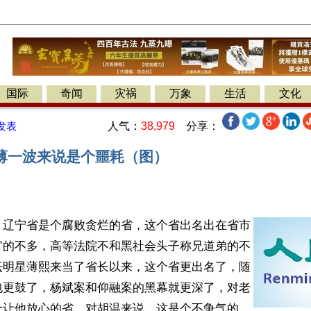
国际
奇闻
灾祸
万象
生活
文化
人气：
38,979
分享：
发表
薄一波来说是个噩耗（图）
】辽宁省是个腐败贪烂的省，这个省出名出在省市
官的不多，高等法院不和黑社会头子称兄道弟的不
坛明星薄熙来当了省长以来，这个省更出名了，随
包更鼓了，杨斌案和仰融案的黑幕就更深了，对老
个让他放心的省，对胡温来说，这是个不争气的