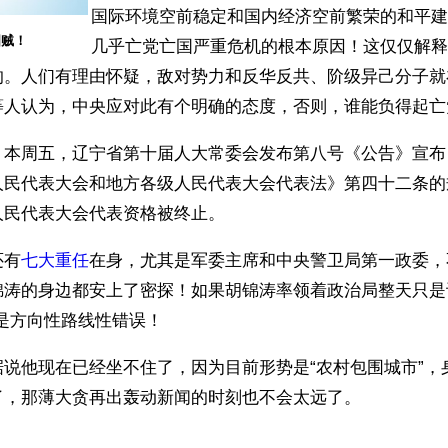
国际环境空前稳定和国内经济空前繁荣的和平建
国贼！
几乎亡党亡国严重危机的根本原因！这仅仅解释
的。人们有理由怀疑，敌对势力和反华反共、阶级异己分子就
等人认为，中央应对此有个明确的态度，否则，谁能负得起亡
，本周五，辽宁省第十届人大常委会发布第八号《公告》宣布
人民代表大会和地方各级人民代表大会代表法》第四十二条的
人民代表大会代表资格被终止。
还有
七大重任
在身，尤其是军委主席和中央警卫局第一政委，
涛的身边都安上了密探！如果胡锦涛率领着政治局整天只是谈
是方向性路线性错误！
据说他现在已经坐不住了，因为目前形势是“农村包围城市”，
了，那薄大贪再出轰动新闻的时刻也不会太远了。
ww.renminbao.com/rmb/articles/2003/11/30/28946.html