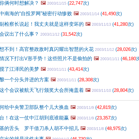
你俩何时想解决？
🖼️
(
22,747
次)
2003/11/15
中南海的“自投罗网”秘密行动惨败
🖼️
(
41,490
次)
2003/11/14
副检察长说起！我丈夫就是这样变坏的
🖼️
(
41,280
次)
2003/11/13
会议出了什么事？
(
31,542
次)
2003/11/12
想不到！高官整政敌时真闪耀出智慧的火花
(
28,026
次)
2003/11/12
情况下打出V形手势！这些照片不是偷拍的
🖼️
(
46,180
次
2003/11/11
搅了江泽民的美梦
🖼️
(
43,414
次)
2003/11/11
酿一个分头并进的方案
🖼️
(
28,308
次)
2003/11/11
这个会议被航天飞行颁奖大会所掩盖着
🖼️
(
28,804
次)
2003/11/10
何给中央警卫部队整个儿大换血
🖼️
(
42,819
次)
2003/11/9
台！在这一仗中江胡到底谁能赢
🖼️
(
23,357
次)
2003/11/9
基的舌头 罗干借刀杀人胡不中招儿
🖼️
(
48,975
次)
2003/11/8
京出的就是这件大事
🖼️
(
46,730
次)