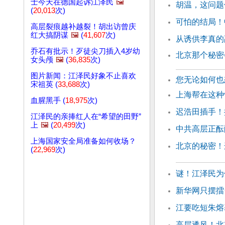
士今天在德国起诉江泽民
🖼️
胡温，这问题
(
20,013
次)
可怕的结局！
高层裂痕越补越裂！胡出访曾庆
红大搞阴谋
🖼️
(
41,607
次)
从诱供李真的
乔石有批示！歹徒尖刀插入4岁幼
北京那个秘密
女头颅
🖼️
(
36,835
次)
图片新闻：江泽民好象不止喜欢
您无论如何也
宋祖英 (
33,688
次)
上海帮在这种
血腥黑手 (
18,975
次)
迟浩田插手！
江泽民的亲捧红人在“希望的田野”
上
🖼️
(
20,499
次)
中共高层正酝
上海国家安全局准备如何收场？
北京的秘密！
(
22,969
次)
谜！江泽民为
新华网只摆擂
江要吃短朱熔
高层透风！北