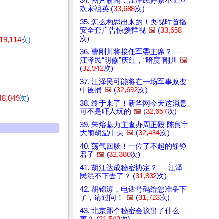
34. 图片新闻：江泽民好象不止喜
欢宋祖英 (
33,688
次)
35. 怎么构思出来的！央视昨首播
安全套广告惊羡群视
🖼️
(
33,668
次)
19,114
次)
36. 曹刚川将接任军委主席？──
江泽民“明修”庆红，“暗度”刚川
🖼️
(
32,942
次)
37. 江泽民可能将在一场军事政变
中被捕
🖼️
(
32,692
次)
48,049
次)
38. 终于来了！新华网今天这消息
可不是吓人玩的
🖼️
(
32,657
次)
39. 朱熔基力主查办周正毅 陈良宇
大闹胡温中央
🖼️
(
32,484
次)
40. 荡气回肠！一位了不起的铮铮
君子
🖼️
(
32,380
次)
41. 胡江达成秘密协定？──江泽
民混不下去了？ (
31,832
次)
42. 胡锦涛，电话号码给您准备下
了，请过问！
🖼️
(
31,723
次)
43. 北京那个秘密会议出了什么
事？ (
31,542
次)