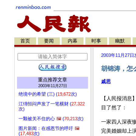
首页
要闻
内幕
时事
幽默
2003年11月27日
胡锦涛，怎
重点推荐文章
戚思
2003年11月27日
绝境中的希望 (三) (
19,672
次)
【人民报消息】
江绵恒闷声发了一笔横财 (
27,322
目了然了：
次)
一颗被关不住的心
🖼️
(
70,213
次)
一家四人深夜
图片新闻：在感恩节的呼吁
🖼️
完美婚姻却上
(
17,483
次)