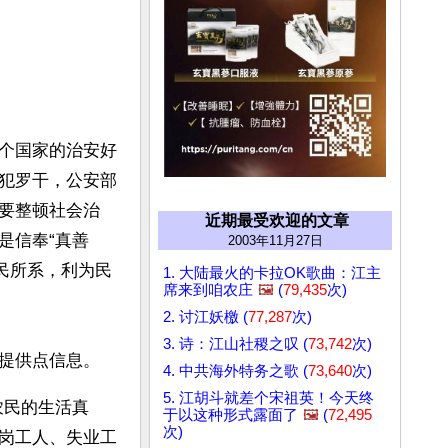
个国家的治安好
犯罗干，公安部
要整顿社会治
近期最受欢迎的文章
是信奉“真善
2003年11月27日
民所系，利为民
1. 大陆最火的卡拉OK歌曲：江主
席来到咱农庄
🖼️
(
79,435
次)
2. 讨江妖檄 (
77,287
次)
3. 诗：江山社稷之叹 (
73,742
次)
提供点信息。
4. 中共海外特务之歌 (
73,640
次)
5. 江胡斗就差个宋祖英！今天终
农民的生活真
于以这种形式露面了
🖼️
(
72,495
次)
岗工人、失业工