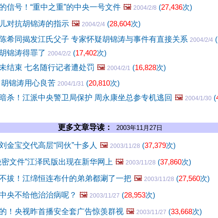
的信号！“重中之重”的中央一号文件
🖼️
(
27,436
次)
2004/2/8
儿对抗胡锦涛的指示
🖼️
(
28,604
次)
2004/2/4
陈希同揭发江氏父子 专家怀疑胡锦涛与事件有直接关系
(
2004/2/4
胡锦涛得罪了
(
17,402
次)
2004/2/2
未结束 七名随行记者遭处罚
🖼️
(
16,828
次)
2004/2/1
 胡锦涛用心良苦
(
20,810
次)
2004/1/31
暗杀！江派中央警卫局保护 周永康坐总参专机逃回
🖼️
(
2004/1/30
更多文章导读：
2003年11月27日
刘金宝交代高层“同伙”十多人
🖼️
(
37,379
次)
2003/11/28
绝密文件”江泽民版出现在新华网上
🖼️
(
37,860
次)
2003/11/28
不拔！江绵恒连布什的弟弟都涮了一把
🖼️
(
27,560
次)
2003/11/28
中央不给他治治病呢？
🖼️
(
28,953
次)
2003/11/27
的！央视昨首播安全套广告惊羡群视
🖼️
(
33,668
次)
2003/11/27