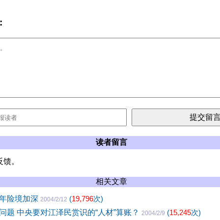
:
读者留言
反馈。
相关文章
一年险境加深
(
19,796
次)
2004/2/12
问题 中央要对江泽民赏识的“人材”算账？
(
15,245
次)
2004/2/9