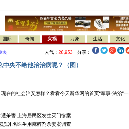
国际
奇闻
灾祸
万象
生活
文化
人气：
28,953
分享：
发表
么中央不给他治治病呢？（图）
现在的社会治安怎样？看看今天新华网的首页“军事-法治”
惨遭杀害 上海居民区发生灭门惨案
演悲剧 名医生用麻醉剂杀妻案调查