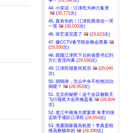
44. 小笑话：江泽民为神六集资
🖼️
(
30,772
次)
45. 真有你的！江泽民两亲信一哭
一笑
🖼️
(
30,033
次)
46. 张艺谋完蛋了
🖼️
(
29,623
次)
47. 爆CCTV春节联欢晚会黑幕
🖼️
(
29,590
次)
48. 跟随江泽民下台的省委书记刘
方仁贪淫内幕 (
29,536
次)
49. 江泽民报复何其宗
🖼️
(
29,045
次)
50. 胡锦涛，怎么中央不给他治治
病呢？
🖼️
(
28,953
次)
51. 北京的秘密！这个会议被航天
飞行颁奖大会所掩盖着
🖼️
(
28,804
次)
52. 老江中南海大摆宴席 朱李刘张
迟联手灌趴江泽民 (
28,554
次)
53. 泄露国家最高机密！李真是程
维高教唆坏的
🖼️
(
28,390
次)