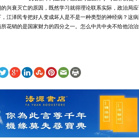
朝的兴衰灭亡的原因，既然学习就得理论联系实际，政治局应
下，江泽民专把好人变成坏人是不是一种类型的神经病？这病
病所花销的是国家财力的四分之一。怎么中共中央不给他治治
ww.renminbao.com/rmb/articles/2003/11/27/28917.html