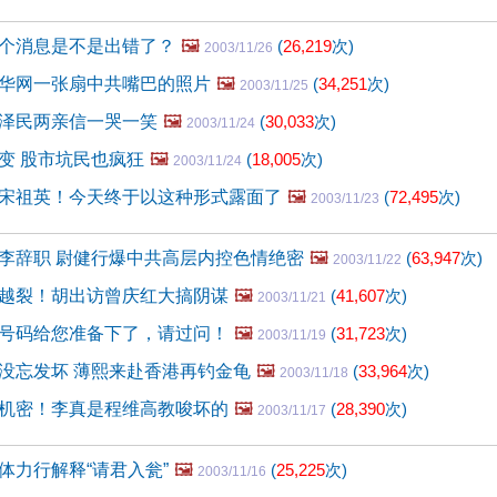
个消息是不是出错了？
🖼️
(
26,219
次)
2003/11/26
华网一张扇中共嘴巴的照片
🖼️
(
34,251
次)
2003/11/25
泽民两亲信一哭一笑
🖼️
(
30,033
次)
2003/11/24
变 股市坑民也疯狂
🖼️
(
18,005
次)
2003/11/24
宋祖英！今天终于以这种形式露面了
🖼️
(
72,495
次)
2003/11/23
李辞职 尉健行爆中共高层内控色情绝密
🖼️
(
63,947
次)
2003/11/22
越裂！胡出访曾庆红大搞阴谋
🖼️
(
41,607
次)
2003/11/21
号码给您准备下了，请过问！
🖼️
(
31,723
次)
2003/11/19
没忘发坏 薄熙来赴香港再钓金龟
🖼️
(
33,964
次)
2003/11/18
机密！李真是程维高教唆坏的
🖼️
(
28,390
次)
2003/11/17
体力行解释“请君入瓮”
🖼️
(
25,225
次)
2003/11/16