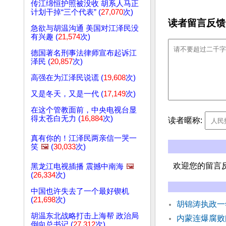
传江绵恒护照被没收 胡系人马正
计划干掉“三个代表” (
27,070
次)
读者留言反馈
急欲与胡温沟通 美国对江泽民没
有兴趣 (
21,574
次)
德国著名刑事法律师宣布起诉江
泽民 (
20,857
次)
高强在为江泽民说谎 (
19,608
次)
又是冬天，又是一代 (
17,149
次)
在这个管教面前，中央电视台显
得太苍白无力 (
16,884
次)
读者暱称:
真有你的！江泽民两亲信一哭一
笑
🖼️
(
30,033
次)
欢迎您的留言
黑龙江电视插播 震撼中南海
🖼️
(
26,334
次)
中国也许失去了一个最好锲机
(
21,698
次)
胡锦涛执政
胡温东北战略打击上海帮 政治局
内蒙连爆腐败
倒向总书记 (
27,312
次)