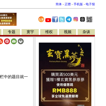
简体
-
正體
-
手机版
-
电子报
专题
寰宇
维权
视频
杂谈
一栏中的题目就一