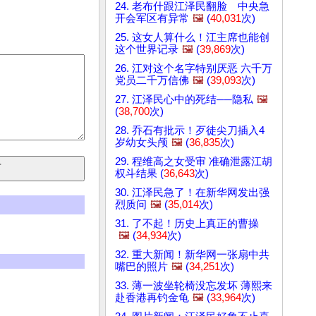
24. 老布什跟江泽民翻脸 中央急
开会军区有异常
🖼️
(
40,031
次)
25. 这女人算什么！江主席也能创
这个世界记录
🖼️
(
39,869
次)
26. 江对这个名字特别厌恶 六千万
党员二千万信佛
🖼️
(
39,093
次)
27. 江泽民心中的死结──隐私
🖼️
(
38,700
次)
28. 乔石有批示！歹徒尖刀插入4
岁幼女头颅
🖼️
(
36,835
次)
29. 程维高之女受审 准确泄露江胡
权斗结果 (
36,643
次)
30. 江泽民急了！在新华网发出强
烈质问
🖼️
(
35,014
次)
31. 了不起！历史上真正的曹操
🖼️
(
34,934
次)
32. 重大新闻！新华网一张扇中共
嘴巴的照片
🖼️
(
34,251
次)
33. 薄一波坐轮椅没忘发坏 薄熙来
赴香港再钓金龟
🖼️
(
33,964
次)