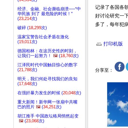
记录了各国各
经济、金融、社会濒临崩溃──“中
华民族 到了 最危险的时候！”
好讨论研究一
(
23,214
次)
多了，每年犯
破碎 (
18,299
次)
文章网址: http://w
温家宝警告社会矛盾在激化
(
19,011
次)
打印机版
德国柏林：在这历史性的时刻，
让我们一起努力！
🖼️
(
18,760
次)
江泽民时代中国触目惊心的数字
(
21,788
次)
分享至：
明天，我们何处寻找我们的良知
(
17,648
次)
在强奸暴力发生的时候 (
20,048
次)
重大新闻！新华网一张扇中共嘴
巴的照片
🖼️
(
34,251
次)
胡江推手 中国政坛格局悄然起变
🖼️
(
23,068
次)