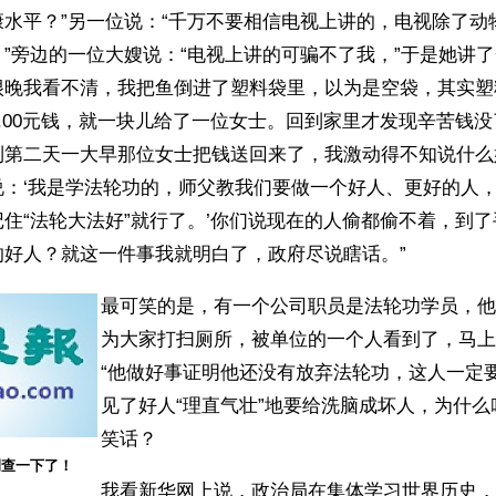
康水平？”另一位说：“千万不要相信电视上讲的，电视除了动
”旁边的一位大嫂说：“电视上讲的可骗不了我，”于是她讲了
很晚我看不清，我把鱼倒进了塑料袋里，以为是空袋，其实塑
1.00元钱，就一块儿给了一位女士。回到家里才发现辛苦钱
到第二天一大早那位女士把钱送回来了，我激动得不知说什么
说：‘我是学法轮功的，师父教我们要做一个好人、更好的人
住“法轮大法好”就行了。’你们说现在的人偷都偷不着，到
的好人？就这一件事我就明白了，政府尽说瞎话。”
最可笑的是，有一个公司职员是法轮功学员，他
为大家打扫厕所，被单位的一个人看到了，马上
“他做好事证明他还没有放弃法轮功，这人一定
见了好人“理直气壮”地要给洗脑成坏人，为什
笑话？
调查一下了！
我看新华网上说，政治局在集体学习世界历史，