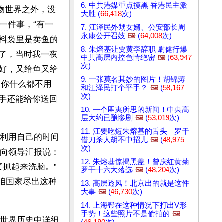
6. 中共港媒重点摸黑 香港民主派
物世界之外，没
大胜 (
66,418
次)
一件事，“有一
7. 江泽民外甥女婿、公安部长周
永康公开召妓
🖼️
(
64,008
次)
料袋里是卖鱼的
8. 朱熔基让贾黄李辞职 尉健行爆
没了，当时我一夜
中共高层内控色情绝密
🖼️
(
63,947
次)
好，又给鱼又给
9. 一张莫名其妙的图片！胡锦涛
，你什么都不用
和江泽民打个平手？
🖼️
(
58,167
次)
了手还能给你送回
10. 一个匪夷所思的新闻！中央高
层大约已酿惨剧
🖼️
(
53,019
次)
11. 江要吃短朱熔基的舌头 罗干
利用自己的时间
借刀杀人胡不中招儿
🖼️
(
48,975
次)
向领导汇报说：
12. 朱熔基惊揭黑盖！曾庆红黄菊
要抓起来洗脑。”
罗干十六大落选
🖼️
(
48,204
次)
么咱国家尽出这种
13. 高层透风！北京出的就是这件
大事
🖼️
(
46,730
次)
14. 上海帮在这种情况下打出V形
手势！这些照片不是偷拍的
🖼️
世界历史中详细
(
46,180
次)