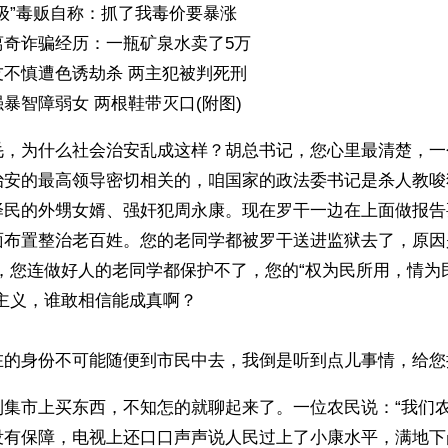
级”毒贩自称：抓了我毒价要暴涨
离奇诈骗经历：一瓶矿泉水卖了5万
友不慎遭色诱劫杀 两主犯被判死刑
暴智障弱女 两根鞋带灭口(附图)
毛，为什么社会治安乱成这样？胡总书记，您心里最清楚，一
治安的最高领导密切相关的，咱国家的政法委书记是杀人教唆
泽民的外甥女婿、强奸犯周永康。现在罗干一边在上面做报告
面布置整治老百姓。您的老同学都被罗干送进监狱去了，原因
记，您连做好人的老同学都保护不了，您的“权为民所用，情为
主义，谁敢相信能成真啊？
在的身份不可能随便到市民中去，我倒是听到点儿事情，给您
到集市上买东西，不知怎的就聊起来了。一位农民说：“我们
没有保障，电视上还口口声声说人民过上了小康水平，满地下