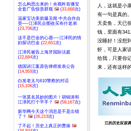
怎么构思出来的！央视昨首播安
人，这就是小
全套广告惊羡群视
🖼️
(
33,668
次)
有一句是真的。
温家宝访美前爆丑闻 中共自作自
天卖鱼，天已
受──江泽民企图收买布什老弟
(
23,706
次)
钱，里面有34
这不是巴金的心愿──江泽民的情
没睡好！没想
妇探访巴金 (
22,651
次)
虾，可是人家
江泽民被告上海牙国际法庭
(
22,684
次)
给我，只要你记
德国诉江案原告律师发表公告
来，还有这样
(
14,959
次)
白发老太与610警察的对话
(
15,106
次)
一张莫名其妙的图片！胡锦涛和
江泽民打个平手？
🖼️
(
58,167
次)
新华网今天这个消息是不是出错
了？
🖼️
(
26,219
次)
江的历史应该
了不起！历史上真正的曹操
🖼️
(
34,934
次)