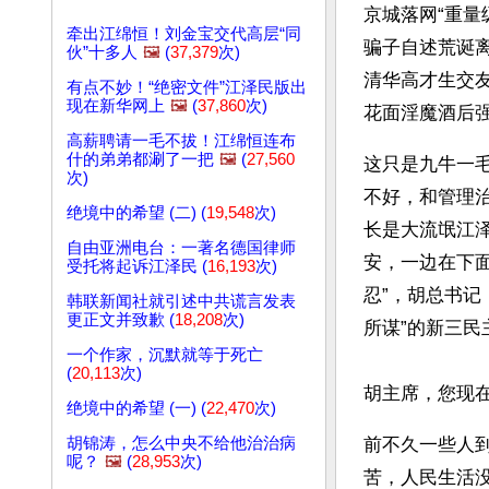
京城落网“重量
牵出江绵恒！刘金宝交代高层“同
骗子自述荒诞
伙”十多人
🖼️
(
37,379
次)
清华高才生交
有点不妙！“绝密文件”江泽民版出
现在新华网上
🖼️
(
37,860
次)
花面淫魔酒后强
高薪聘请一毛不拔！江绵恒连布
什的弟弟都涮了一把
🖼️
(
27,560
这只是九牛一
次)
不好，和管理
绝境中的希望 (二) (
19,548
次)
长是大流氓江
自由亚洲电台：一著名德国律师
安，一边在下
受托将起诉江泽民 (
16,193
次)
忍”，胡总书
韩联新闻社就引述中共谎言发表
更正文并致歉 (
18,208
次)
所谋”的新三民
一个作家，沉默就等于死亡
(
20,113
次)
胡主席，您现
绝境中的希望 (一) (
22,470
次)
胡锦涛，怎么中央不给他治治病
前不久一些人
呢？
🖼️
(
28,953
次)
苦，人民生活