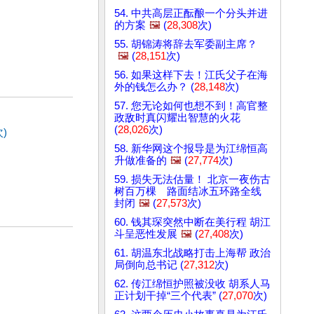
54. 中共高层正酝酿一个分头并进
的方案
🖼️
(
28,308
次)
55. 胡锦涛将辞去军委副主席？
🖼️
(
28,151
次)
56. 如果这样下去！江氏父子在海
外的钱怎么办？ (
28,148
次)
57. 您无论如何也想不到！高官整
政敌时真闪耀出智慧的火花
(
28,026
次)
)
58. 新华网这个报导是为江绵恒高
升做准备的
🖼️
(
27,774
次)
59. 损失无法估量！ 北京一夜伤古
树百万棵 路面结冰五环路全线
封闭
🖼️
(
27,573
次)
60. 钱其琛突然中断在美行程 胡江
斗呈恶性发展
🖼️
(
27,408
次)
61. 胡温东北战略打击上海帮 政治
局倒向总书记 (
27,312
次)
62. 传江绵恒护照被没收 胡系人马
正计划干掉“三个代表” (
27,070
次)