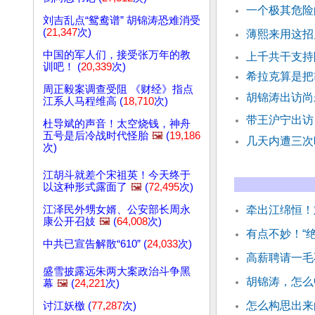
一个极其危险
刘吉乱点“鸳鸯谱” 胡锦涛恐难消受
(
21,347
次)
薄熙来用这招
中国的军人们，接受张万年的教
上千共干支持
训吧！ (
20,339
次)
希拉克算是把
周正毅案调查受阻 《财经》指点
胡锦涛出访尚
江系人马程维高 (
18,710
次)
带王沪宁出访
杜导斌的声音！太空烧钱，神舟
五号是后冷战时代怪胎
🖼️
(
19,186
几天内遭三次
次)
江胡斗就差个宋祖英！今天终于
以这种形式露面了
🖼️
(
72,495
次)
江泽民外甥女婿、公安部长周永
牵出江绵恒！
康公开召妓
🖼️
(
64,008
次)
有点不妙！“
中共已宣告解散“610” (
24,033
次)
高薪聘请一毛
盛雪披露远朱两大案政治斗争黑
胡锦涛，怎么
幕
🖼️
(
24,221
次)
怎么构思出来
讨江妖檄 (
77,287
次)