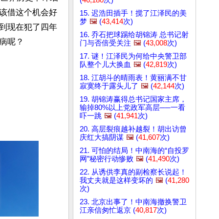
该借这个机会好
15. 迟浩田插手！搅了江泽民的美
梦
🖼️
(
43,414
次)
到现在犯了四年
16. 乔石把球踢给胡锦涛 总书记射
病呢？ 
门与否倍受关注
🖼️
(
43,008
次)
17. 谜！江泽民为何给中央警卫部
队整个儿大换血
🖼️
(
42,819
次)
18. 江胡斗的晴雨表！黄丽满不甘
寂寞终于露头儿了
🖼️
(
42,144
次)
19. 胡锦涛赢得总书记国家主席，
输掉80%以上党政军高层──一看
吓一跳
🖼️
(
41,941
次)
20. 高层裂痕越补越裂！胡出访曾
庆红大搞阴谋
🖼️
(
41,607
次)
21. 可怕的结局！中南海的“自投罗
网”秘密行动惨败
🖼️
(
41,490
次)
22. 从诱供李真的副检察长说起！
我丈夫就是这样变坏的
🖼️
(
41,280
次)
23. 北京出事了！中南海撤换警卫
江亲信匆忙返京 (
40,817
次)