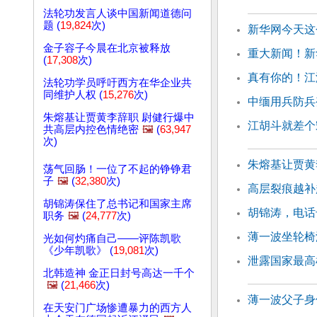
法轮功发言人谈中国新闻道德问
题 (
19,824
次)
新华网今天这
金子容子今晨在北京被释放
重大新闻！新
(
17,308
次)
真有你的！江
法轮功学员呼吁西方在华企业共
同维护人权 (
15,276
次)
中缅用兵防兵
朱熔基让贾黄李辞职 尉健行爆中
江胡斗就差个
共高层内控色情绝密
🖼️
(
63,947
次)
朱熔基让贾黄
荡气回肠！一位了不起的铮铮君
子
🖼️
(
32,380
次)
高层裂痕越补
胡锦涛保住了总书记和国家主席
胡锦涛，电话
职务
🖼️
(
24,777
次)
薄一波坐轮椅
光如何灼痛自己——评陈凯歌
《少年凯歌》 (
19,081
次)
泄露国家最高
北韩造神 金正日封号高达一千个
🖼️
(
21,466
次)
薄一波父子身
在天安门广场惨遭暴力的西方人