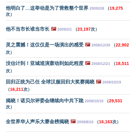
他明白了…这举动是为了营救整个世界
（
19,275
2009/2/8
次）
他不当市长谁当市长
🖼️
（
23,197
次）
2009/2/1
灵之震撼！这仅仅是一场演出的感受
🖼️
（
22,902
2008/12/30
次）
没估计到！亚城巡演轰动到如此程度
🖼️
（
18,511
2008/12/21
次）
回归正统为己任 全球汉服回归大奖赛揭晓
🖼️
2008/10/19
（
16,211
次）
揭晓！诺贝尔评委会继续向中共下跪
（
29,531
2008/10/10
次）
全世界华人声乐大赛金榜揭晓
🖼️
（
16,163
次）
2008/8/10