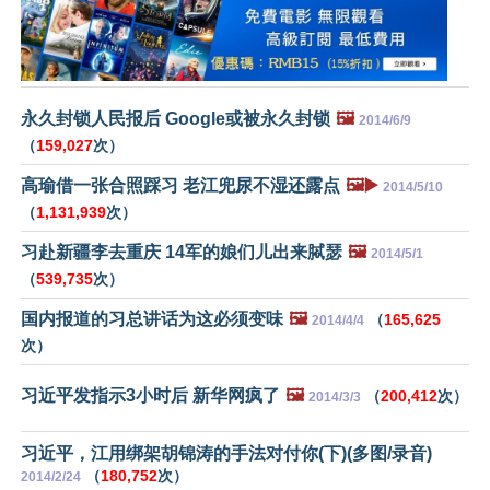
永久封锁人民报后 Google或被永久封锁
🖼️
2014/6/9
（
159,027
次）
高瑜借一张合照踩习 老江兜尿不湿还露点
🖼️▶️
2014/5/10
（
1,131,939
次）
习赴新疆李去重庆 14军的娘们儿出来脦瑟
🖼️
2014/5/1
（
539,735
次）
国内报道的习总讲话为这必须变味
🖼️
（
165,625
2014/4/4
次）
习近平发指示3小时后 新华网疯了
🖼️
（
200,412
次）
2014/3/3
习近平，江用绑架胡锦涛的手法对付你(下)(多图/录音)
（
180,752
次）
2014/2/24