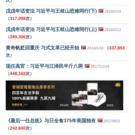
戊戌年话变法 习近平与王歧山恐难同行(下)
🖼️
2018/2/16
（
317,098
次）
戊戌年话变法 习近平与王歧山恐难同行(上)
🖼️
2018/2/12
（
280,306
次）
黄奇帆贬回重庆 习式文革已经开始
🖼️
（
337,853
2018/1/30
次）
现任高官：习近平与江泽民半斤八两
🖼️
2017/11/19
（
448,163
次）
《最后一任总统》与日全食375年美国独有
🖼️
2017/8/22
（
242,600
次）