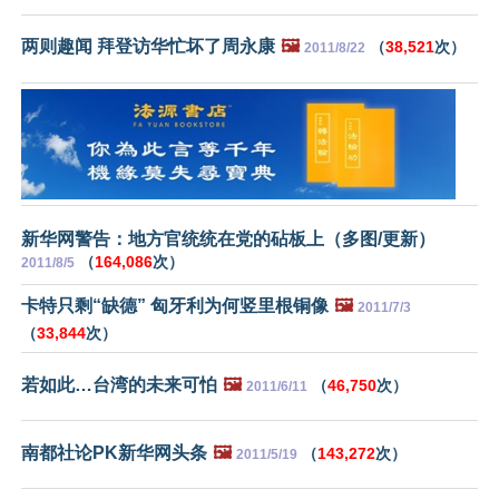
两则趣闻 拜登访华忙坏了周永康
🖼️
（
38,521
次）
2011/8/22
新华网警告：地方官统统在党的砧板上（多图/更新）
（
164,086
次）
2011/8/5
卡特只剩“缺德” 匈牙利为何竖里根铜像
🖼️
2011/7/3
（
33,844
次）
若如此…台湾的未来可怕
🖼️
（
46,750
次）
2011/6/11
南都社论PK新华网头条
🖼️
（
143,272
次）
2011/5/19