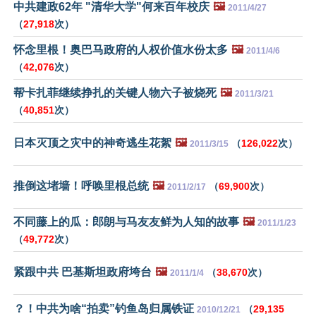
中共建政62年 "清华大学"何来百年校庆
🖼️
2011/4/27
（
27,918
次）
怀念里根！奥巴马政府的人权价值水份太多
🖼️
2011/4/6
（
42,076
次）
帮卡扎菲继续挣扎的关键人物六子被烧死
🖼️
2011/3/21
（
40,851
次）
日本灭顶之灾中的神奇逃生花絮
🖼️
（
126,022
次）
2011/3/15
推倒这堵墙！呼唤里根总统
🖼️
（
69,900
次）
2011/2/17
不同藤上的瓜：郎朗与马友友鲜为人知的故事
🖼️
2011/1/23
（
49,772
次）
紧跟中共 巴基斯坦政府垮台
🖼️
（
38,670
次）
2011/1/4
？！中共为啥“拍卖”钓鱼岛归属铁证
（
29,135
2010/12/21