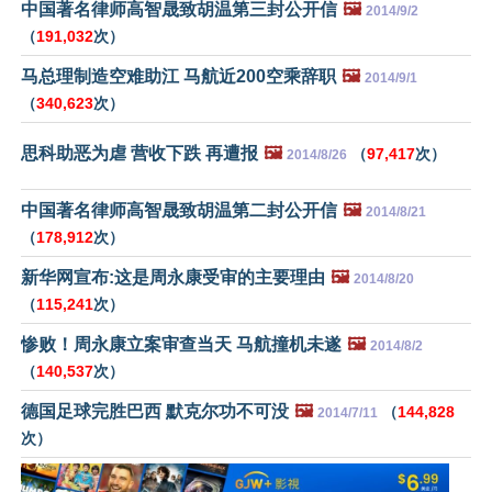
中国著名律师高智晟致胡温第三封公开信
🖼️
2014/9/2
（
191,032
次）
马总理制造空难助江 马航近200空乘辞职
🖼️
2014/9/1
（
340,623
次）
思科助恶为虐 营收下跌 再遭报
🖼️
（
97,417
次）
2014/8/26
中国著名律师高智晟致胡温第二封公开信
🖼️
2014/8/21
（
178,912
次）
新华网宣布:这是周永康受审的主要理由
🖼️
2014/8/20
（
115,241
次）
惨败！周永康立案审查当天 马航撞机未遂
🖼️
2014/8/2
（
140,537
次）
德国足球完胜巴西 默克尔功不可没
🖼️
（
144,828
2014/7/11
次）