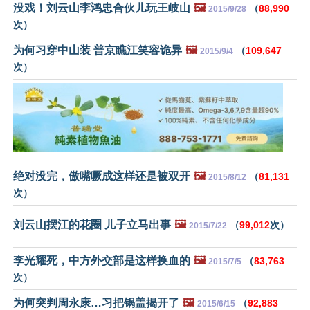
没戏！刘云山李鸿忠合伙儿玩王岐山
🖼️
（
88,990
2015/9/28
次）
为何习穿中山装 普京瞧江笑容诡异
🖼️
（
109,647
2015/9/4
次）
绝对没完，傲嘴噘成这样还是被双开
🖼️
（
81,131
2015/8/12
次）
刘云山摆江的花圈 儿子立马出事
🖼️
（
99,012
次）
2015/7/22
李光耀死，中方外交部是这样换血的
🖼️
（
83,763
2015/7/5
次）
为何突判周永康…习把锅盖揭开了
🖼️
（
92,883
2015/6/15