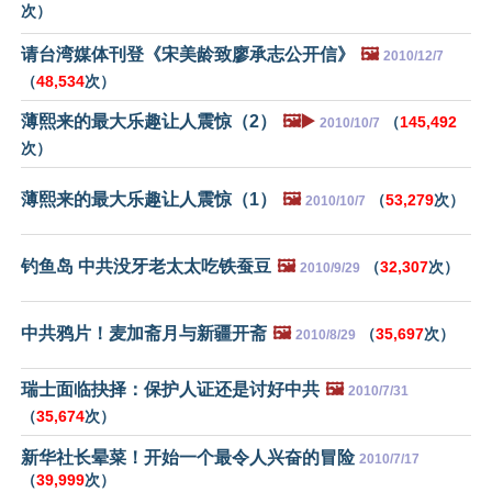
次）
请台湾媒体刊登《宋美龄致廖承志公开信》
🖼️
2010/12/7
（
48,534
次）
薄熙来的最大乐趣让人震惊（2）
🖼️▶️
（
145,492
2010/10/7
次）
薄熙来的最大乐趣让人震惊（1）
🖼️
（
53,279
次）
2010/10/7
钓鱼岛 中共没牙老太太吃铁蚕豆
🖼️
（
32,307
次）
2010/9/29
中共鸦片！麦加斋月与新疆开斋
🖼️
（
35,697
次）
2010/8/29
瑞士面临抉择：保护人证还是讨好中共
🖼️
2010/7/31
（
35,674
次）
新华社长晕菜！开始一个最令人兴奋的冒险
2010/7/17
（
39,999
次）