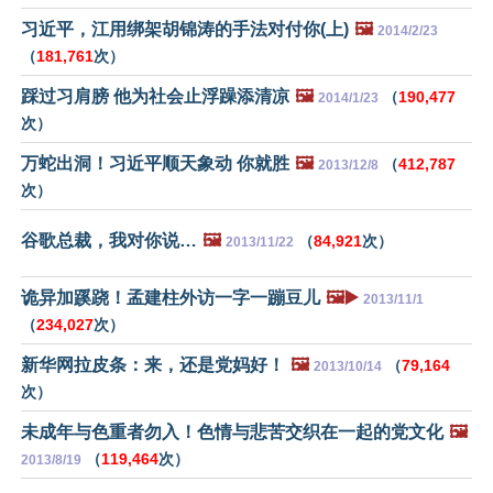
习近平，江用绑架胡锦涛的手法对付你(上)
🖼️
2014/2/23
（
181,761
次）
踩过习肩膀 他为社会止浮躁添清凉
🖼️
（
190,477
2014/1/23
次）
万蛇出洞！习近平顺天象动 你就胜
🖼️
（
412,787
2013/12/8
次）
谷歌总裁，我对你说…
🖼️
（
84,921
次）
2013/11/22
诡异加蹊跷！孟建柱外访一字一蹦豆儿
🖼️▶️
2013/11/1
（
234,027
次）
新华网拉皮条：来，还是党妈好！
🖼️
（
79,164
2013/10/14
次）
未成年与色重者勿入！色情与悲苦交织在一起的党文化
🖼️
（
119,464
次）
2013/8/19