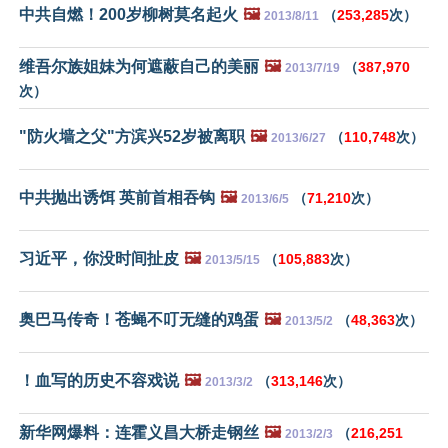
中共自燃！200岁柳树莫名起火
🖼️
（
253,285
次）
2013/8/11
维吾尔族姐妹为何遮蔽自己的美丽
🖼️
（
387,970
2013/7/19
次）
"防火墙之父"方滨兴52岁被离职
🖼️
（
110,748
次）
2013/6/27
中共抛出诱饵 英前首相吞钩
🖼️
（
71,210
次）
2013/6/5
习近平，你没时间扯皮
🖼️
（
105,883
次）
2013/5/15
奥巴马传奇！苍蝇不叮无缝的鸡蛋
🖼️
（
48,363
次）
2013/5/2
！血写的历史不容戏说
🖼️
（
313,146
次）
2013/3/2
新华网爆料：连霍义昌大桥走钢丝
🖼️
（
216,251
2013/2/3