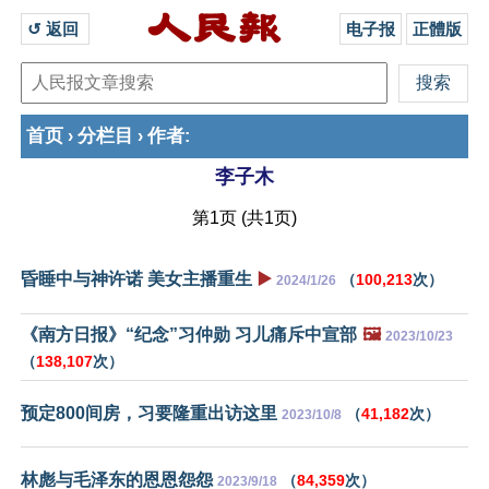
↺ 返回 
电子报
正體版
首页
分栏目
作者
›
›
:
李子木
第1页 (共1页)
昏睡中与神许诺 美女主播重生
▶️
（
100,213
次）
2024/1/26
《南方日报》“纪念”习仲勋 习儿痛斥中宣部
🖼️
2023/10/23
（
138,107
次）
预定800间房，习要隆重出访这里
（
41,182
次）
2023/10/8
林彪与毛泽东的恩恩怨怨
（
84,359
次）
2023/9/18