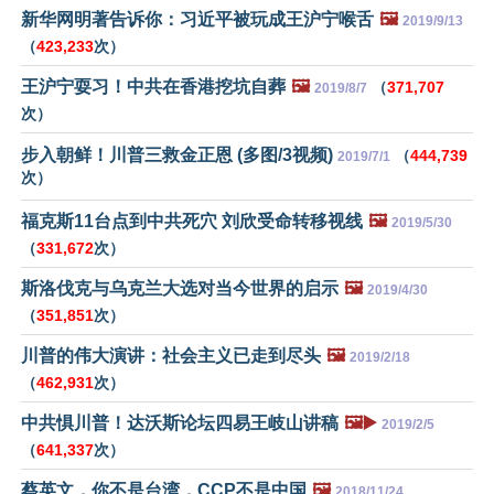
新华网明著告诉你：习近平被玩成王沪宁喉舌
🖼️
2019/9/13
（
423,233
次）
王沪宁耍习！中共在香港挖坑自葬
🖼️
（
371,707
2019/8/7
次）
步入朝鲜！川普三救金正恩 (多图/3视频)
（
444,739
2019/7/1
次）
福克斯11台点到中共死穴 刘欣受命转移视线
🖼️
2019/5/30
（
331,672
次）
斯洛伐克与乌克兰大选对当今世界的启示
🖼️
2019/4/30
（
351,851
次）
川普的伟大演讲：社会主义已走到尽头
🖼️
2019/2/18
（
462,931
次）
中共惧川普！达沃斯论坛四易王岐山讲稿
🖼️▶️
2019/2/5
（
641,337
次）
蔡英文，你不是台湾，CCP不是中国
🖼️
2018/11/24