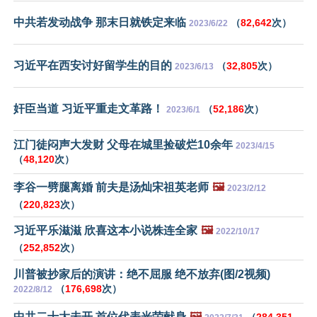
中共若发动战争 那末日就铁定来临
（
82,642
次）
2023/6/22
习近平在西安讨好留学生的目的
（
32,805
次）
2023/6/13
奸臣当道 习近平重走文革路！
（
52,186
次）
2023/6/1
江门徒闷声大发财 父母在城里捡破烂10余年
2023/4/15
（
48,120
次）
李谷一劈腿离婚 前夫是汤灿宋祖英老师
🖼️
2023/2/12
（
220,823
次）
习近平乐滋滋 欣喜这本小说株连全家
🖼️
2022/10/17
（
252,852
次）
川普被抄家后的演讲：绝不屈服 绝不放弃(图/2视频)
（
176,698
次）
2022/8/12
中共二十大未开 首位代表光荣献身
🖼️