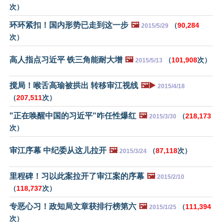
次）
环环紧扣！国内形势已走到这一步
🖼️
（
90,284
2015/5/29
次）
高人指点习近平 铁三角能耐大增
🖼️
（
101,908
次）
2015/5/13
搅局！喉舌高瑜被拱出 转移审江视线
🖼️▶️
2015/4/18
（
207,511
次）
"正在唤醒中国的习近平"咋任性爆红
🖼️
（
218,173
2015/3/30
次）
审江序幕 中纪委从这儿拉开
🖼️
（
87,118
次）
2015/3/24
里程碑！习以此案拉开了审江案的序幕
🖼️
2015/2/10
（
118,737
次）
专恶心习！政知局文章获排行榜第六
🖼️
（
111,394
2015/1/25
次）