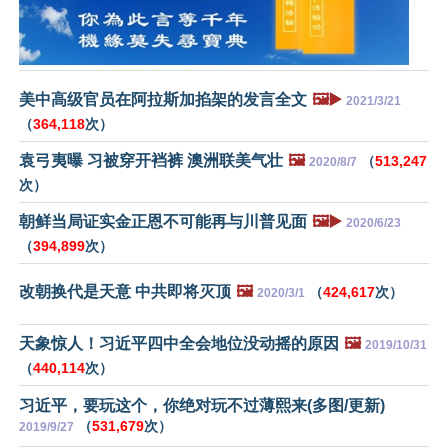
美中高级官员在阿拉斯加掐架的发言全文
🖼️▶️
2021/3/21
（
364,118
次）
袁弓夷曝 习被穿开裆裤 澳洲联美气壮
🖼️
（
513,247
2020/8/7
次）
朝鲜当局证实金正恩不可能再与川普见面
🖼️▶️
2020/6/23
（
394,899
次）
改朝换代是天意 中共即将灭顶
🖼️
（
424,617
次）
2020/3/1
天象惊人！习近平四中全会地位没动摇的原因
🖼️
2019/10/31
（
440,114
次）
习近平，要玩这个，你绝对玩不过薄熙来(多图/更新)
（
531,679
次）
2019/9/27