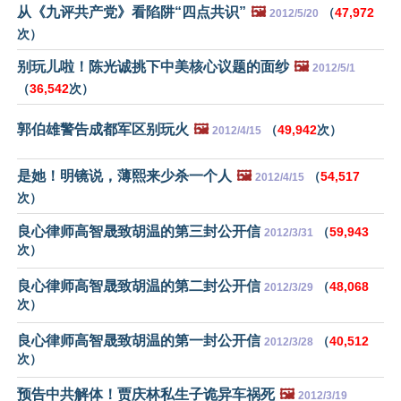
从《九评共产党》看陷阱“四点共识”
🖼️
（
47,972
2012/5/20
次）
别玩儿啦！陈光诚挑下中美核心议题的面纱
🖼️
2012/5/1
（
36,542
次）
郭伯雄警告成都军区别玩火
🖼️
（
49,942
次）
2012/4/15
是她！明镜说，薄熙来少杀一个人
🖼️
（
54,517
2012/4/15
次）
良心律师高智晟致胡温的第三封公开信
（
59,943
2012/3/31
次）
良心律师高智晟致胡温的第二封公开信
（
48,068
2012/3/29
次）
良心律师高智晟致胡温的第一封公开信
（
40,512
2012/3/28
次）
预告中共解体！贾庆林私生子诡异车祸死
🖼️
2012/3/19