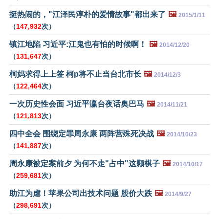
挺热闹的，"江泽民淳朴的爱情故事"都出来了
🖼️
2015/1/11
（
147,932
次）
镇江地陷 习近平:江鬼也有怕的时候啊！
🖼️
2014/12/20
（
131,647
次）
柯妈求得上上签 柯p将不止当台北市长
🖼️
2014/12/3
（
122,464
次）
一次历史性会面 习近平瀛台夜话奥巴马
🖼️
2014/11/21
（
121,813
次）
四中全会 围绕定罪周永康 两阵营殊死决战
🖼️
2014/10/23
（
141,887
次）
周永康被定案前夕 为何不走"占中"这颗棋子
🖼️
2014/10/17
（
259,681
次）
助江为虐！苹果公司出技术问题 股价大跌
🖼️
2014/9/27
（
298,691
次）