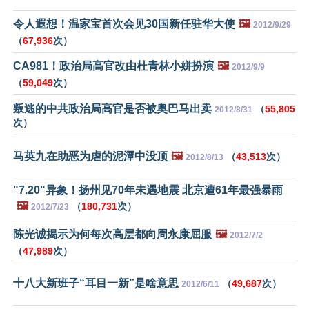
令人遐想！温家宝首次会见30国新任驻华大使
🖼️
2012/9/29
（
67,936
次）
CA981！政治局高官改由杜青林小姘扮演
🖼️
2012/9/9
（
59,049
次）
叛逃的中共政治局高官是否被奥巴马出卖
（
55,805
2012/8/31
次）
马英九在助恶为虐的泥潭中没顶
🖼️
（
43,513
次）
2012/8/13
"7.20"异象！扬州见70年未遇地震 北京遭61年最强暴雨
🖼️
（
180,731
次）
2012/7/23
陈光诚揭示为何每次高层都向周永康屈服
🖼️
2012/7/2
（
47,989
次）
十八大新班子“耳目一新”是啥意思
（
49,687
次）
2012/6/11