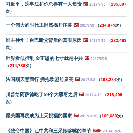
习近平，这事江和你总得有一人负责
🖼️
（
295,687
2017/7/30
次）
一个伟大的时代正悄然揭开序幕
🖼️
（
234,874
次）
2017/7/3
谁主神州！台巴断交背后的真实原因
🖼️
（
222,463
2017/6/19
次）
世界看似很乱 金正恩的七寸就是中共
🖼️
2017/5/25
（
214,786
次）
法国顺天意而行 拥抱欧盟前景亮
🖼️
（
193,284
次）
2017/5/8
川普给阿萨德吃了59个大黑枣之后
🖼️
（
218,499
2017/4/10
次）
愿美国再度成为上天祝福的国家
🖼️
（
169,680
次）
2017/1/19
《致命中国》让中共和三呆婊哆嗦的章节
🖼️▶️
2016/12/26