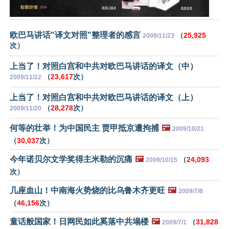
欧巴马讲话"译文对照"整理者的感言
（
25,925
2009/11/23
次）
上当了！对照白宫和中共对欧巴马讲话的译文（中）
（
23,617
次）
2009/11/22
上当了！对照白宫和中共对欧巴马讲话的译文（上）
（
28,278
次）
2009/11/20
何等的壮举！为中国民主 贾甲抵京遭拘捕
🖼️
2009/10/21
（
30,037
次）
今年诺贝尔文学奖得主米勒的沉痛
🖼️
（
24,093
2009/10/15
次）
几座血山！中南海火势烧的比乌鲁木齐更旺
🖼️
2009/7/8
（
46,156
次）
童话般国家！日网民如此奚落中共塌楼
🖼️
（
31,828
2009/7/1