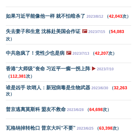
如果习近平能像他一样 就不怕暗杀了
（
42,043
次）
2023/8/12
失去妻子和生意 沈栋赴美国会作证
🖼️
（
54,083
2023/7/15
次）
中共急疯了！党性少也是病
🖼️
（
42,207
次）
2023/7/13
香港“大师级”丧命 习近平一瘸一拐上阵
▶️
2023/7/10
（
112,381
次）
谁是凶手 吹哨人：新冠病毒是生物武器
（
32,263
2023/6/30
次）
普京逃离莫斯科 盟友不救命
（
64,698
次）
2023/6/28
瓦格纳掉转枪口 普京大叫“不要”
（
63,398
次）
2023/6/25