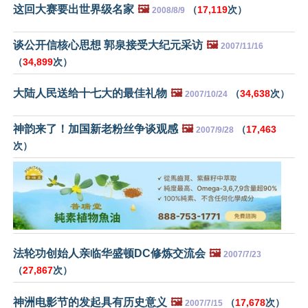
这回大赛要出世界级名家
🖼️
（
17,119
次）
2008/8/9
谈公开信核心思想 郭泉接受大纪元采访
🖼️
2007/11/16
（
34,899
次）
大陆人民送给十七大的最佳礼物
🖼️
（
34,638
次）
2007/10/24
神韵来了！加国新老粉丝争谈观感
🖼️
（
17,463
2007/9/28
次）
法轮功创始人亲临华盛顿DC修炼交流会
🖼️
2007/7/23
（
27,867
次）
神洲电影节的发起具有历史意义
🖼️
（
17,678
次）
2007/7/15