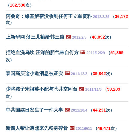
（
102,530
次）
阿桑奇：维基解密没收到任何王立军资料
（
36,172
2012/2/25
次）
上新华网 薄三儿输给韩三篇
🖼️
（
40,092
次）
2012/2/5
拒绝血洗乌坎 汪洋的胆气来自何方
🖼️
（
51,399
2011/12/29
次）
泰国高层这小道消息被证实
🖼️
（
39,842
次）
2011/12/2
少将婊子宋祖英不配与苍井空同台
🖼️
（
53,209
2011/11/6
次）
中共国殇日发生了一件大事
🖼️
（
44,231
次）
2011/10/4
新四人帮让薄熙来先粉身碎骨
🖼️
（
48,471
次）
2011/9/11