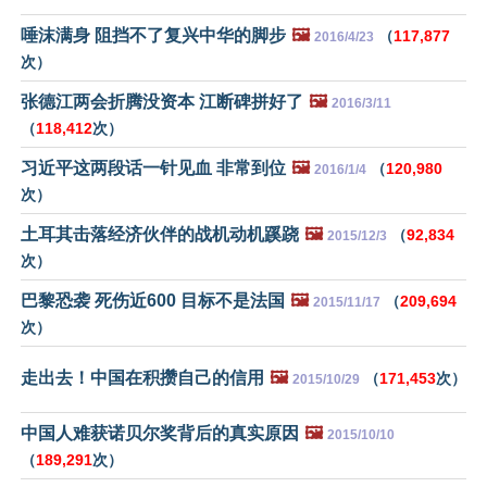
唾沫满身 阻挡不了复兴中华的脚步
🖼️
（
117,877
2016/4/23
次）
张德江两会折腾没资本 江断碑拼好了
🖼️
2016/3/11
（
118,412
次）
习近平这两段话一针见血 非常到位
🖼️
（
120,980
2016/1/4
次）
土耳其击落经济伙伴的战机动机蹊跷
🖼️
（
92,834
2015/12/3
次）
巴黎恐袭 死伤近600 目标不是法国
🖼️
（
209,694
2015/11/17
次）
走出去！中国在积攒自己的信用
🖼️
（
171,453
次）
2015/10/29
中国人难获诺贝尔奖背后的真实原因
🖼️
2015/10/10
（
189,291
次）