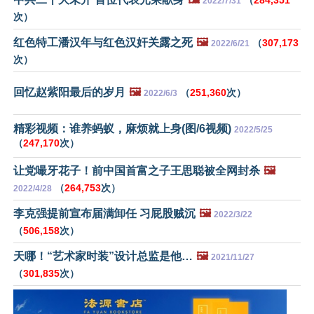
（
284,351
2022/7/31
次）
红色特工潘汉年与红色汉奸关露之死
🖼️
（
307,173
2022/6/21
次）
回忆赵紫阳最后的岁月
🖼️
（
251,360
次）
2022/6/3
精彩视频：谁养蚂蚁，麻烦就上身(图/6视频)
2022/5/25
（
247,170
次）
让党嘬牙花子！前中国首富之子王思聪被全网封杀
🖼️
（
264,753
次）
2022/4/28
李克强提前宣布届满卸任 习屁股贼沉
🖼️
2022/3/22
（
506,158
次）
天哪！“艺术家时装”设计总监是他…
🖼️
2021/11/27
（
301,835
次）