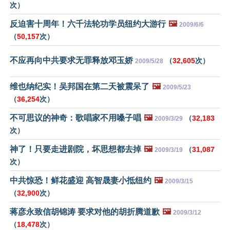
次）
反迫害十周年！六千法轮功学员纽约大游行
🖼️
2009/6/6
（
50,157
次）
不应再向中共要求无罪释放邓玉娇
（
32,605
次）
2009/5/28
维也纳纪实！吴邦国在第二天被震呆了
🖼️
2009/5/23
（
36,254
次）
不可思议的神奇：歌唱家不用嗓子唱
🖼️
（
32,183
2009/3/29
次）
神了！只要走进剧院，坏思想都去掉
🖼️
（
31,087
2009/3/19
次）
中共惊恐！鲜花盛迎 高智晟妻小抵纽约
🖼️
2009/3/15
（
32,900
次）
蒋彦永致信胡锦涛 要求对他的胡折腾道歉
🖼️
2009/3/12
（
18,478
次）