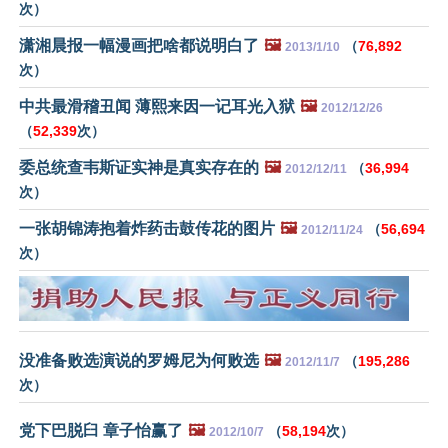
次）
潇湘晨报一幅漫画把啥都说明白了
🖼️
（
76,892
2013/1/10
次）
中共最滑稽丑闻 薄熙来因一记耳光入狱
🖼️
2012/12/26
（
52,339
次）
委总统查韦斯证实神是真实存在的
🖼️
（
36,994
2012/12/11
次）
一张胡锦涛抱着炸药击鼓传花的图片
🖼️
（
56,694
2012/11/24
次）
没准备败选演说的罗姆尼为何败选
🖼️
（
195,286
2012/11/7
次）
党下巴脱臼 章子怡赢了
🖼️
（
58,194
次）
2012/10/7