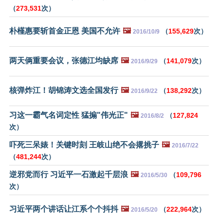
（
273,531
次）
朴槿惠要斩首金正恩 美国不允许
🖼️
（
155,629
次）
2016/10/9
两天俩重要会议，张德江均缺席
🖼️
（
141,079
次）
2016/9/29
核弹炸江！胡锦涛文选全国发行
🖼️
（
138,292
次）
2016/9/22
习这一霸气名词定性 猛搧"伟光正"
🖼️
（
127,824
2016/8/2
次）
吓死三呆婊！关键时刻 王岐山绝不会撂挑子
🖼️
2016/7/22
（
481,244
次）
逆邪党而行 习近平一石激起千层浪
🖼️
（
109,796
2016/5/30
次）
习近平两个讲话让江系个个抖抖
🖼️
（
222,964
次）
2016/5/20