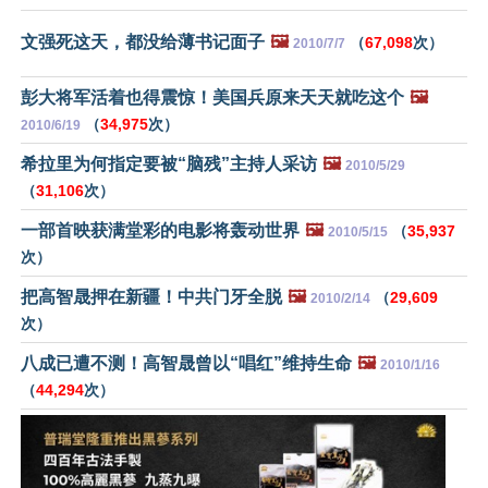
文强死这天，都没给薄书记面子
🖼️
（
67,098
次）
2010/7/7
彭大将军活着也得震惊！美国兵原来天天就吃这个
🖼️
（
34,975
次）
2010/6/19
希拉里为何指定要被“脑残”主持人采访
🖼️
2010/5/29
（
31,106
次）
一部首映获满堂彩的电影将轰动世界
🖼️
（
35,937
2010/5/15
次）
把高智晟押在新疆！中共门牙全脱
🖼️
（
29,609
2010/2/14
次）
八成已遭不测！高智晟曾以“唱红”维持生命
🖼️
2010/1/16
（
44,294
次）