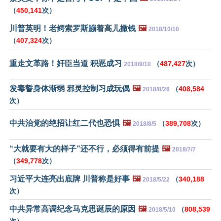
（
450,141
次）
川普英明！老鳄索罗斯蹦着高儿撒钱
🖼️
2018/10/10
（
407,324
次）
重走文革路！奸臣当道 积恶成习
（
487,427
次）
2018/9/10
发毒誓身体渐弱 邪灵控制习成玩偶
🖼️
（
408,584
2018/8/26
次）
中共治党的绝招让红二代也恐惧
🖼️
（
389,708
次）
2018/8/5
“大就要有大的样子”还不行，必须得有前提
🖼️
2018/7/7
（
349,778
次）
习近平大连亮出底牌 川普称是好事
🖼️
（
340,188
2018/5/22
次）
中共异常高调纪念马克思诞辰的原因
🖼️
（
808,539
2018/5/10
次）