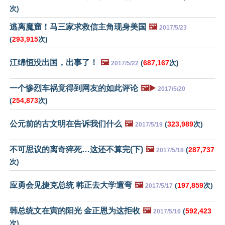
次)
逃离魔窟！马三家求救信主角现身美国
🖼️
2017/5/23
(
293,915
次)
江绵恒没出国，出事了！
🖼️
(
687,167
次)
2017/5/22
一个惨烈车祸竟得到网友的如此评论
🖼️▶️
2017/5/20
(
254,873
次)
公元前的古文明在告诉我们什么
🖼️
(
323,989
次)
2017/5/19
不可思议的离奇猝死…这还不算完(下)
🖼️
(
287,737
2017/5/18
次)
应勇会见捷克总统 韩正去大学遛弯
🖼️
(
197,859
次)
2017/5/17
韩总统文在寅的阳光 金正恩为这拒收
🖼️
(
592,423
2017/5/16
次)