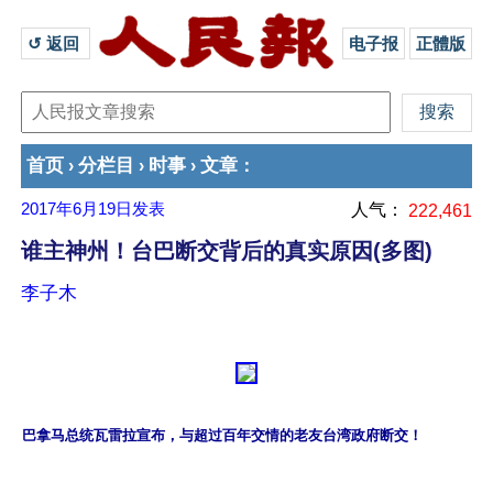
↺ 返回 
电子报
正體版
首页
分栏目
时事
文章
›
›
›
：
2017年6月19日
发表
人气：
222,461
谁主神州！台巴断交背后的真实原因(多图)
李子木
巴拿马总统瓦雷拉宣布，与超过百年交情的老友台湾政府断交！