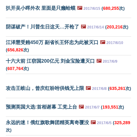
扒开吴小晖外衣 里面是只癞蛤蟆
🖼️
(
680,255
次)
2017/6/15
阴谋破产！川普生日这天…开枪了
🖼️
(
203,216
次)
2017/6/14
江泽慧受贿450万 副省长王怀忠为此被灭口
🖼️
2017/6/10
(
656,826
次)
十六大前 江窃国200亿元 刘金宝险遭灭口
🖼️
2017/6/9
(
607,764
次)
攻击王岐山，曾庆红吩咐供钱无上限
🖼️
(
635,261
次)
2017/6/8
预测英国大选:首相谢幕 工党上台
🖼️
(
193,551
次)
2017/6/7
永远的迷！俄红旗歌舞团精英离奇覆没
🖼️
(
325,289
2017/6/5
次)