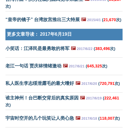
次)
“皇帝的镜子” 台湾故宫推出三大特展
🖼️
(
21,670
次)
2015/4/1
更多文章导读：
2017年6月19日
小笑话：江泽民是最勇敢的将军
🖼️
(
383,496
次)
2017/6/22
老江一句话 贾庆林情绪激动
🖼️
(
645,325
次)
2017/6/21
私人医生李志绥泄露毛的最大嗜好
🖼️
(
720,791
次)
2017/6/20
谁主神州！台巴断交背后的真实原因
🖼️
(
222,461
2017/6/19
次)
宇宙时空开的几个玩笑让人类心急
🖼️
(
118,007
次)
2017/6/18