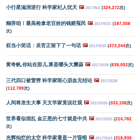
小行星滋润逆行 科学家杞人忧天
🖼️
(
324,272
次)
2017/6/2
糊弄咱！最高检拿老百姓的钱赔冤民
🖼️
(
187,558
2017/5/31
次)
权当小笑话：吴官正留下了一句话
🖼️
(
373,244
次)
2017/5/30
黄奇帆,你站在那儿,算是哪头大瓣蒜
🖼️
(
639,052
次)
2017/5/29
三代四口被雷劈 科学家呕心沥血无结论
🖼️
2017/5/28
(
112,789
次)
人间将发生大事 天文学家竟说壮观
🖼️
(
333,108
次)
2017/5/26
世界看似很乱 金正恩的七寸就是中共
🖼️
(
214,782
2017/5/25
次)
光辉灿烂的太空 科学家看是一片昏暗
🖼️
(
318,930
2017/5/24