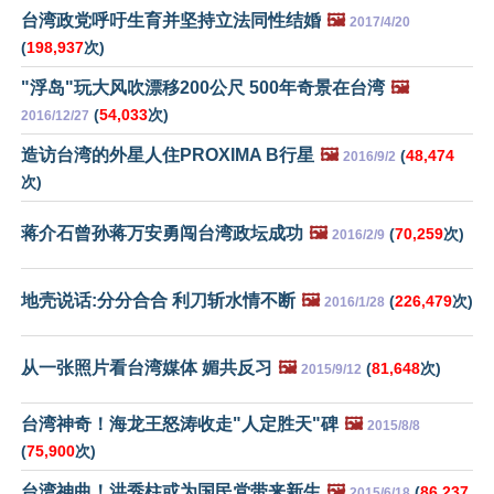
台湾政党呼吁生育并坚持立法同性结婚
🖼️
2017/4/20
(
198,937
次)
"浮岛"玩大风吹漂移200公尺 500年奇景在台湾
🖼️
(
54,033
次)
2016/12/27
造访台湾的外星人住PROXIMA B行星
🖼️
(
48,474
2016/9/2
次)
蒋介石曾孙蒋万安勇闯台湾政坛成功
🖼️
(
70,259
次)
2016/2/9
地壳说话:分分合合 利刀斩水情不断
🖼️
(
226,479
次)
2016/1/28
从一张照片看台湾媒体 媚共反习
🖼️
(
81,648
次)
2015/9/12
台湾神奇！海龙王怒涛收走"人定胜天"碑
🖼️
2015/8/8
(
75,900
次)
台湾神曲！洪秀柱或为国民党带来新生
🖼️
(
86,237
2015/6/18