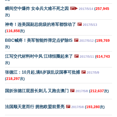
瞬间空中爆炸 女伞兵大难不死之因
🖼️▶️
(
257,945
2017/5/14
次)
神奇！连美国副总统级的将军都惊动了
🖼️
2017/5/13
(
116,858
次)
BBC喊疼！美军智能炸弹定点铲除IS
🖼️
(
199,769
2017/5/12
次)
江写交代材料时中风 江绵恒圈起来了
🖼️
(
614,743
2017/5/11
次)
张德江：10月起,满8岁孩乱议国事可批捕
🖼️
2017/5/9
(
218,297
次)
国妖张德江屁股长刺儿 又跑去澳门
🖼️
(
212,637
次)
2017/5/8
法国顺天意而行 拥抱欧盟前景亮
🖼️
(
193,280
次)
2017/5/8