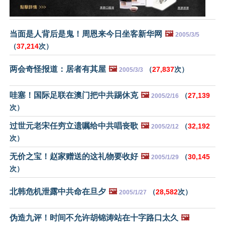
当面是人背后是鬼！周恩来今日坐客新华网
🖼️
2005/3/5
（
37,214
次）
两会奇怪报道：居者有其屋
🖼️
（
27,837
次）
2005/3/3
哇塞！国际足联在澳门把中共踢休克
🖼️
（
27,139
2005/2/16
次）
过世元老宋任穷立遗嘱给中共唱丧歌
🖼️
（
32,192
2005/2/12
次）
无价之宝！赵家赠送的这礼物要收好
🖼️
（
30,145
2005/1/29
次）
北韩危机泄露中共命在旦夕
🖼️
（
28,582
次）
2005/1/27
伪造九评！时间不允许胡锦涛站在十字路口太久
🖼️