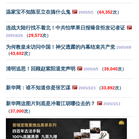
温家宝不知陈至立在搞什么鬼
🖼️
（
64,352
次）
2005/5/5
连战大陆行找不着北！中共怕苹果日报噪音拒发记者证
🖼️
（
29,573
次）
2005/4/26
为何教皇未访问中国！神父透露的内幕结束共产党
2005/4/9
（
43,602
次）
清明追思！回顾赵紫阳退党声明
🖼️
（
39,040
次）
2005/4/5
新华网：谁不知道你是张艺谋
🖼️
（
33,892
次）
2005/3/23
新华网这图片到底是冲着江胡哪位去的？
🖼️
2005/3/13
（
37,000
次）