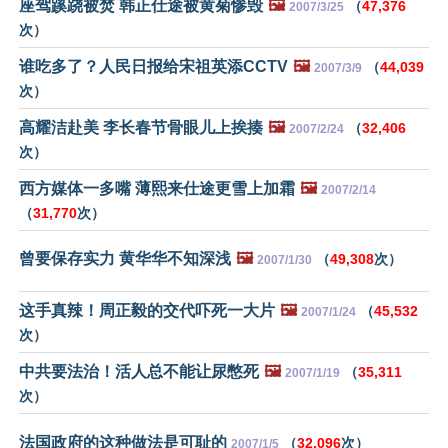
座驾蹊跷被焚 韩正仕途被黄菊惨毁
🖼️
（
47,376
2007/3/25
次）
谁吃多了？人民日报给宋祖英添CCTV
🖼️
（
44,039
2007/3/9
次）
高耀洁赴美 李长春节骨眼儿上挨揍
🖼️
（
32,406
2007/2/24
次）
西方媒体一多嘴 薄熙来仕途更雪上加霜
🖼️
2007/2/14
（
31,770
次）
曾要保存实力 黄华华不知深浅
🖼️
（
49,308
次）
2007/1/30
这手真辣！周正毅的交代吓死一大片
🖼️
（
45,532
2007/1/24
次）
中共要法治！活人总不能让尿憋死
🖼️
（
35,311
2007/1/19
次）
法国政府的这种做法是可耻的
（
32,096
次）
2007/1/5