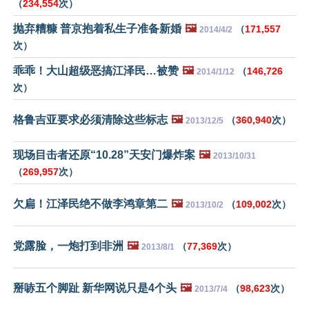
（
234,554
次）
抛弃糟糠 普京抱着私生子准备新婚
🖼️
（
171,557
2014/4/2
次）
乖乖！大山超级恶搞江泽民…被赞
🖼️
（
146,726
2014/1/12
次）
格鲁吉亚要求必须清除这些标志
🖼️
（
360,940
次）
2013/12/5
现场目击者还原“10.28”天安门爆炸案
🖼️
2013/10/31
（
269,957
次）
欠扁！江泽民绝不做李鸿章第二
🖼️
（
109,002
次）
2013/10/2
党露脸，一炮打到非洲
🖼️
（
77,369
次）
2013/8/1
掰哧五个脚趾 新华网说只是4个头
🖼️
（
98,623
次）
2013/7/4