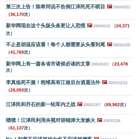
第三次上告！陈希同说不告倒江泽民死不瞑目
🖼️
2004/3/21
（
30,170
次）
新华网现在这个头版头条更让人恐慌
🖼️
（
24,371
2004/2/12
次）
不止是胡温应该看！每个人都需要从头看到尾
🖼️
2004/1/26
（
41,769
次）
新华网上有一篇各省市诸侯必读的文章
（
23,478
2004/1/23
次）
李真临死不服！程维高有江做后台逍遥法外
🖼️
2003/12/12
（
29,093
次）
江泽民和乔石的新一轮军内之战
🖼️
（
69,962
次）
2003/12/7
啧啧！江泽民利用央视对胡锦涛大发嫉火
🖼️
2003/12/6
（
61,137
次）