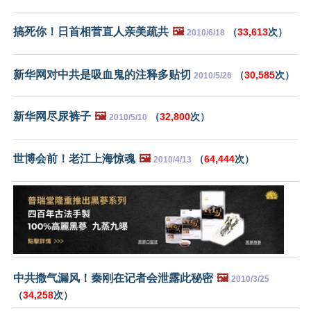
搞死你！日首相菅直人亲美疏共
🖼️
（
33,613
次）
2010/6/18
新华网对中共是吸血鬼的注释多贴切
（
30,585
次）
2010/5/26
新华网尽尿裤子
🖼️
（
32,800
次）
2010/5/10
世博会前！老江上海惊魂
🖼️
（
64,444
次）
2010/4/13
中共撒气漏风！秦刚在记者会泄露此秘密
🖼️
2010/3/25
（
34,258
次）