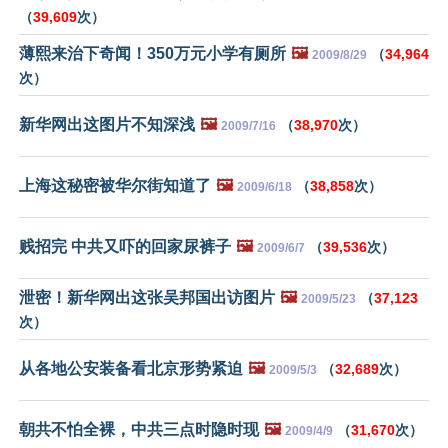
（
39,609
次）
薄熙来治下奇闻！350万元小学有厕所
🖼️
（
34,964
2009/8/29
次）
新华网出这图片不知深浅
🖼️
（
38,970
次）
2009/7/16
上海这秘密被华尔街知道了
🖼️
（
38,858
次）
2009/6/18
贱招完 中共又吓的回家尿裤子
🖼️
（
39,536
次）
2009/6/7
泄密！新华网出这张吴邦国出访图片
🖼️
（
37,123
2009/5/23
次）
从各地公安装备看北京形势紧迫
🖼️
（
32,689
次）
2009/5/3
朝共不怕全裸，中共三点时隐时现
🖼️
（
31,670
次）
2009/4/9