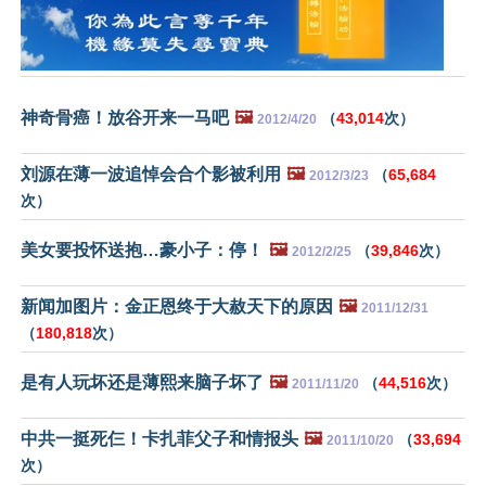
神奇骨癌！放谷开来一马吧
🖼️
（
43,014
次）
2012/4/20
刘源在薄一波追悼会合个影被利用
🖼️
（
65,684
2012/3/23
次）
美女要投怀送抱…豪小子：停！
🖼️
（
39,846
次）
2012/2/25
新闻加图片：金正恩终于大赦天下的原因
🖼️
2011/12/31
（
180,818
次）
是有人玩坏还是薄熙来脑子坏了
🖼️
（
44,516
次）
2011/11/20
中共一挺死仨！卡扎菲父子和情报头
🖼️
（
33,694
2011/10/20
次）