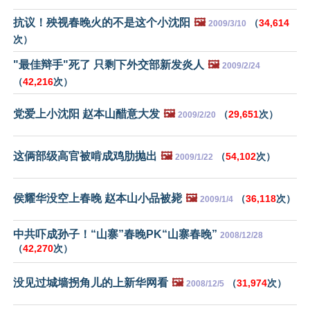
抗议！殃视春晚火的不是这个小沈阳
🖼️
（
34,614
2009/3/10
次）
"最佳辩手"死了 只剩下外交部新发炎人
🖼️
2009/2/24
（
42,216
次）
党爱上小沈阳 赵本山醋意大发
🖼️
（
29,651
次）
2009/2/20
这俩部级高官被啃成鸡肋抛出
🖼️
（
54,102
次）
2009/1/22
侯耀华没空上春晚 赵本山小品被毙
🖼️
（
36,118
次）
2009/1/4
中共吓成孙子！“山寨”春晚PK“山寨春晚”
2008/12/28
（
42,270
次）
没见过城墙拐角儿的上新华网看
🖼️
（
31,974
次）
2008/12/5