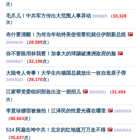
次）
毛爪儿！中共军方传出大范围人事异动
（
33,328
2005/8/5
次）
布什要清醒！为何当年劫持美使馆要犯就任伊朗新总统
🖼️
（
28,599
次）
2005/6/30
你不要陈用林我要！加拿大的球踢破澳洲政府的脸
🖼️
（
32,196
次）
2005/6/27
大陆奇人奇事！大学生向德国总裁放出一枚自造原子弹
（
28,170
次）
2005/5/23
江家帮党委组织部急出这一损招儿
🖼️
（
31,454
2005/5/21
次）
李意珍嫖宿被偷拍！江泽民的性爱光碟在哪里
🖼️
2005/5/19
（
80,663
次）
514 阿扁击垮中共！北京的红地毯万万走不得
🖼️
2005/5/14
（
35,637
次）