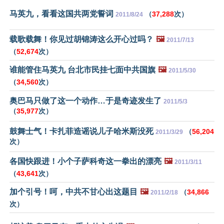
马英九，看看这国共两党誓词
（
37,288
次）
2011/8/24
载歌载舞！你见过胡锦涛这么开心过吗？
🖼️
2011/7/13
（
52,674
次）
谁能管住马英九 台北市民挂七面中共国旗
🖼️
2011/5/30
（
34,560
次）
奥巴马只做了这一个动作…于是奇迹发生了
2011/5/3
（
35,977
次）
鼓舞士气！卡扎菲造谣说儿子哈米斯没死
（
56,204
2011/3/29
次）
各国快跟进！小个子萨科奇这一拳出的漂亮
🖼️
2011/3/11
（
43,641
次）
加个引号！呵，中共不甘心出这题目
🖼️
（
34,866
2011/2/18
次）