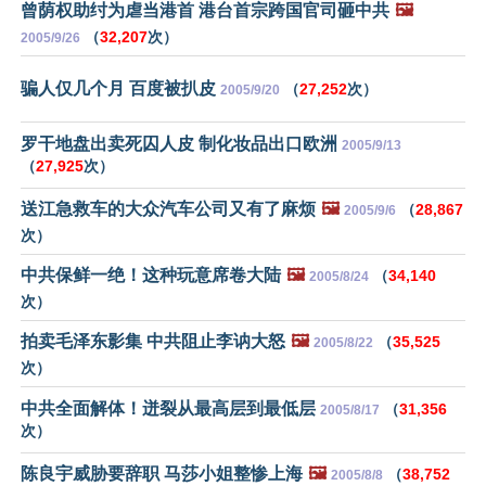
曾荫权助纣为虐当港首 港台首宗跨国官司砸中共
🖼️
（
32,207
次）
2005/9/26
骗人仅几个月 百度被扒皮
（
27,252
次）
2005/9/20
罗干地盘出卖死囚人皮 制化妆品出口欧洲
2005/9/13
（
27,925
次）
送江急救车的大众汽车公司又有了麻烦
🖼️
（
28,867
2005/9/6
次）
中共保鲜一绝！这种玩意席卷大陆
🖼️
（
34,140
2005/8/24
次）
拍卖毛泽东影集 中共阻止李讷大怒
🖼️
（
35,525
2005/8/22
次）
中共全面解体！迸裂从最高层到最低层
（
31,356
2005/8/17
次）
陈良宇威胁要辞职 马莎小姐整惨上海
🖼️
（
38,752
2005/8/8