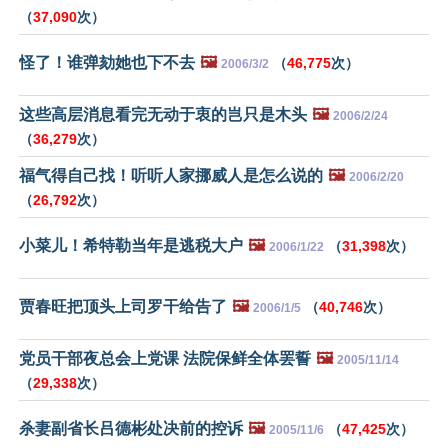
（
37,090
次）
怪了！谁弹劾她也下不去
🖼️
（
46,775
次）
2006/3/2
这些高层消息看完无动于衷的岂只是木头
🖼️
2006/2/24
（
36,279
次）
福气得自己找！听听人家挪威人是怎么说的
🖼️
2006/2/20
（
26,792
次）
小菜儿！希特勒当年是逃税大户
🖼️
（
31,398
次）
2006/1/22
贾春旺把顶头上司罗干给告了
🖼️
（
40,746
次）
2006/1/5
党员干部夜总会上党课 法院保鲜全体罢誓
🖼️
2005/11/14
（
29,338
次）
杀妻副省长吕德彬处决前的控诉
🖼️
（
47,425
次）
2005/11/6