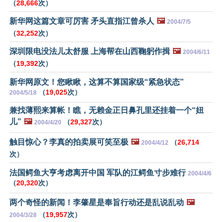
（
28,666
次）
新华网这篇文章可厉害 矛头直指江曾杀人
🖼️
2004/7/5
（
32,252
次）
深圳限电没法儿太舒服 上海帮在山西鞠躬作揖
🖼️
2004/6/11
（
19,392
次）
新华网原文！您瞅瞅，这算不算国家级“紧急状态”
（
19,025
次）
2004/5/18
兼找薄熙来算帐！瞧，无赖金正日鼻孔里还挂着一个“妞
儿”
🖼️
（
29,327
次）
2004/4/20
触目惊心？李真的拍卖展可笑至极
🖼️
（
26,714
2004/4/12
次）
法国鳄鱼大亨考虑离开中国 军队的江鳄鱼寸步难行
2004/4/6
（
20,320
次）
两个奇怪的新闻！李肇星是奉旨行动还是乱说乱动
🖼️
（
19,957
次）
2004/3/28