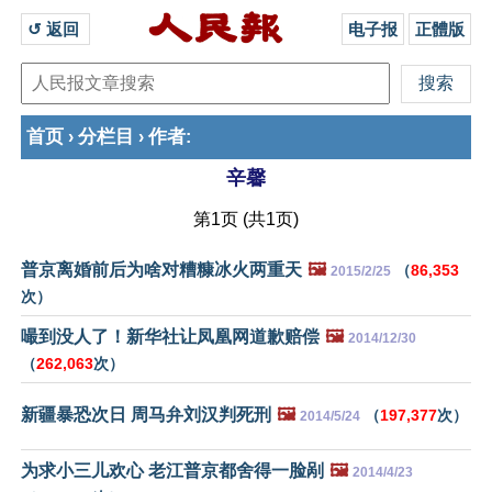
↺ 返回 
电子报
正體版
首页
分栏目
作者
›
›
:
辛馨
第1页 (共1页)
普京离婚前后为啥对糟糠冰火两重天
🖼️
（
86,353
2015/2/25
次）
嘬到没人了！新华社让凤凰网道歉赔偿
🖼️
2014/12/30
（
262,063
次）
新疆暴恐次日 周马弁刘汉判死刑
🖼️
（
197,377
次）
2014/5/24
为求小三儿欢心 老江普京都舍得一脸剐
🖼️
2014/4/23