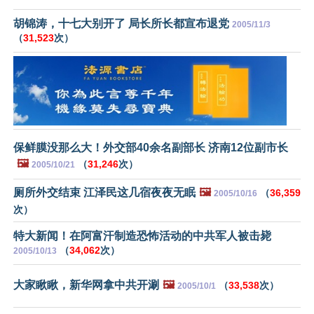
胡锦涛，十七大别开了 局长所长都宣布退党
2005/11/3
（
31,523
次）
保鲜膜没那么大！外交部40余名副部长 济南12位副市长
🖼️
（
31,246
次）
2005/10/21
厕所外交结束 江泽民这几宿夜夜无眠
🖼️
（
36,359
2005/10/16
次）
特大新闻！在阿富汗制造恐怖活动的中共军人被击毙
（
34,062
次）
2005/10/13
大家瞅瞅，新华网拿中共开涮
🖼️
（
33,538
次）
2005/10/1