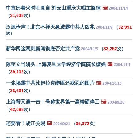
中宣部着火时吐真言 刘云山重庆大唱主旋律
🖼️
2004/11/14
（
31,638
次）
汉源枪声！北京不祥天象透露中共大凶兆
（
32,951
2004/11/9
次）
新华网这两则新闻彻底否定共产党
（
33,252
次）
2004/11/5
陈至立当姘头 上海复旦大学经济学院院长嫖娼
🖼️
2004/11/1
（
39,132
次）
一张揭露中共比伊拉克绑匪还残忍的图片
🖼️
2004/10/10
（
36,601
次）
上海帮又遭一击！号称世界第一高楼硬停工
🖼️
2004/9/28
（
42,088
次）
还要看！胡江交易
🖼️
（
35,872
次）
2004/9/21