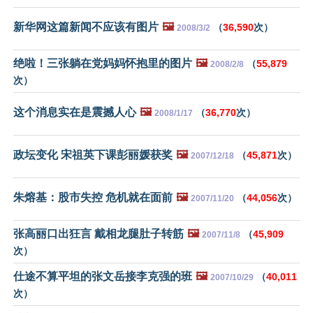
新华网这篇新闻不应该有图片
🖼️
（
36,590
次）
2008/3/2
绝啦！三张躺在党妈妈怀抱里的图片
🖼️
（
55,879
2008/2/8
次）
这个消息实在是震撼人心
🖼️
（
36,770
次）
2008/1/17
政坛变化 宋祖英下课彭丽媛获奖
🖼️
（
45,871
次）
2007/12/18
朱熔基：股市失控 危机就在面前
🖼️
（
44,056
次）
2007/11/20
张高丽口出狂言 戴相龙腿肚子转筋
🖼️
（
45,909
2007/11/8
次）
仕途不算平坦的张文岳接李克强的班
🖼️
（
40,011
2007/10/29
次）