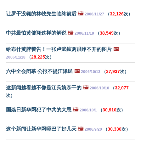
让罗干没辄的林牧先生临终前后
🖼️
（
32,126
次）
2006/11/27
中共最怕黄健翔这样的解说
🖼️
（
38,549
次）
2006/11/19
给布什黄牌警告！一张卢武铉两眼睁不开的图片
🖼️
（
28,225
次）
2006/11/18
六中全会闭幕 公报不提江泽民
🖼️
（
37,937
次）
2006/10/13
这新闻越看越不像是江氏嫡亲干的
🖼️
（
32,077
2006/10/10
次）
国殇日新华网犯了中共的大忌
🖼️
（
30,910
次）
2006/10/1
这个新闻让新华网哑巴了好几天
🖼️
（
30,330
次）
2006/9/20