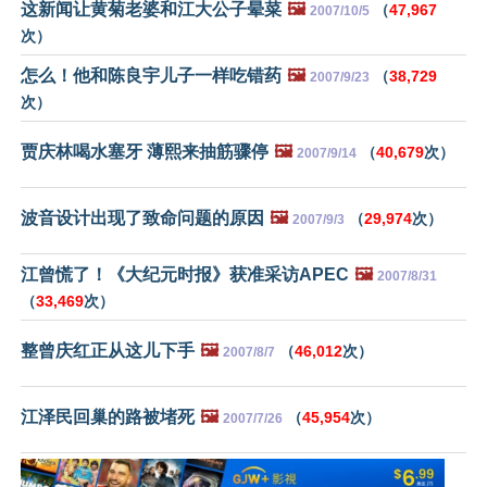
这新闻让黄菊老婆和江大公子晕菜
🖼️
（
47,967
2007/10/5
次）
怎么！他和陈良宇儿子一样吃错药
🖼️
（
38,729
2007/9/23
次）
贾庆林喝水塞牙 薄熙来抽筋骤停
🖼️
（
40,679
次）
2007/9/14
波音设计出现了致命问题的原因
🖼️
（
29,974
次）
2007/9/3
江曾慌了！《大纪元时报》获准采访APEC
🖼️
2007/8/31
（
33,469
次）
整曾庆红正从这儿下手
🖼️
（
46,012
次）
2007/8/7
江泽民回巢的路被堵死
🖼️
（
45,954
次）
2007/7/26