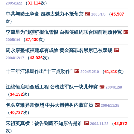
（
31,114
次）
2005/1/22
中共与赌王争食 四姨太魅力不抵葡京
🖼️
（
45,507
2005/1/6
次）
李肇星为“赵燕”报仇雪恨 白振侠纽约联合国前刎颈伸冤
🖼️
（
37,430
次）
2005/1/4
周永康整顿福建卓有成效 黄金高罪名累累已被双规
🖼️
（
43,036
次）
2004/12/17
十三年江泽民作出“十三点动作”
🖼️
（
61,810
次）
2004/12/10
江绵恒启动金盾工程 公检法军队一块儿炸窝
🖼️
2004/12/8
（
34,132
次）
包头空难异常惨烈 中共大树特树内蒙官员
🖼️
2004/11/25
（
40,737
次）
宋祖英真横！被告到庭不知原告是谁
🖼️
（
42,872
2004/11/23
次）