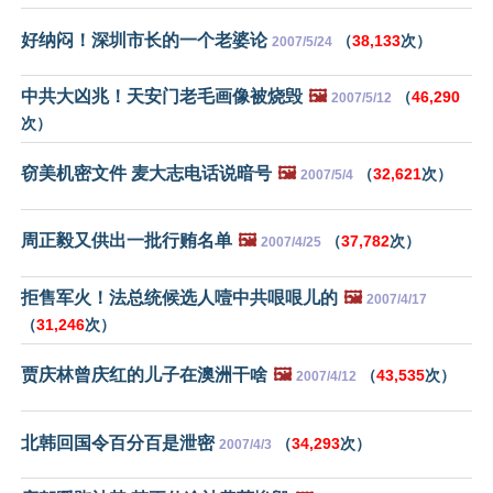
好纳闷！深圳市长的一个老婆论
（
38,133
次）
2007/5/24
中共大凶兆！天安门老毛画像被烧毁
🖼️
（
46,290
2007/5/12
次）
窃美机密文件 麦大志电话说暗号
🖼️
（
32,621
次）
2007/5/4
周正毅又供出一批行贿名单
🖼️
（
37,782
次）
2007/4/25
拒售军火！法总统候选人噎中共哏哏儿的
🖼️
2007/4/17
（
31,246
次）
贾庆林曾庆红的儿子在澳洲干啥
🖼️
（
43,535
次）
2007/4/12
北韩回国令百分百是泄密
（
34,293
次）
2007/4/3