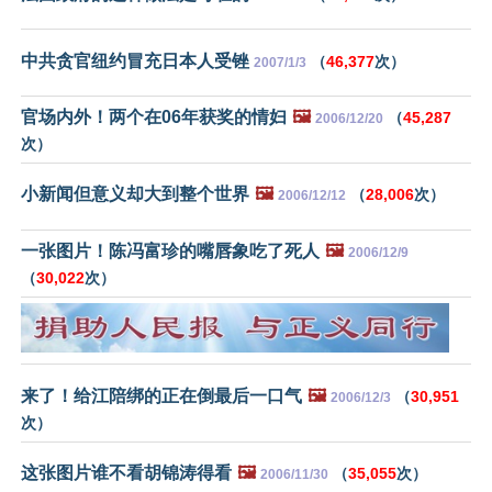
中共贪官纽约冒充日本人受锉
（
46,377
次）
2007/1/3
官场内外！两个在06年获奖的情妇
🖼️
（
45,287
2006/12/20
次）
小新闻但意义却大到整个世界
🖼️
（
28,006
次）
2006/12/12
一张图片！陈冯富珍的嘴唇象吃了死人
🖼️
2006/12/9
（
30,022
次）
来了！给江陪绑的正在倒最后一口气
🖼️
（
30,951
2006/12/3
次）
这张图片谁不看胡锦涛得看
🖼️
（
35,055
次）
2006/11/30