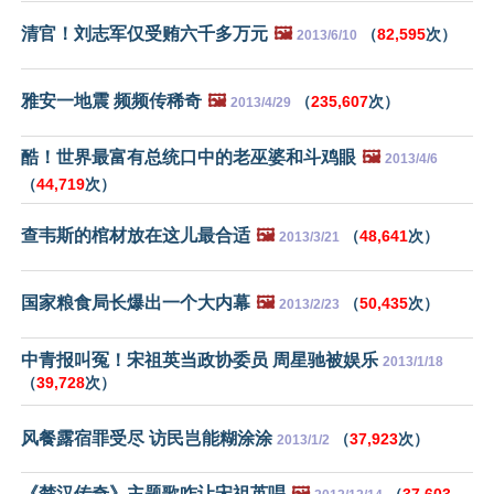
清官！刘志军仅受贿六千多万元
🖼️
（
82,595
次）
2013/6/10
雅安一地震 频频传稀奇
🖼️
（
235,607
次）
2013/4/29
酷！世界最富有总统口中的老巫婆和斗鸡眼
🖼️
2013/4/6
（
44,719
次）
查韦斯的棺材放在这儿最合适
🖼️
（
48,641
次）
2013/3/21
国家粮食局长爆出一个大内幕
🖼️
（
50,435
次）
2013/2/23
中青报叫冤！宋祖英当政协委员 周星驰被娱乐
2013/1/18
（
39,728
次）
风餐露宿罪受尽 访民岂能糊涂涂
（
37,923
次）
2013/1/2
《楚汉传奇》主题歌咋让宋祖英唱
🖼️