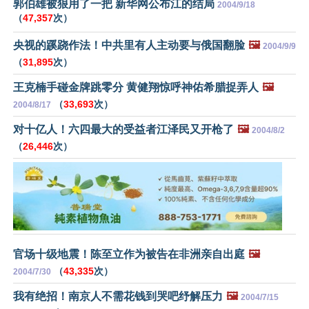
郭伯雄被狠用了一把 新华网公布江的结局
2004/9/18
（
47,357
次）
央视的蹊跷作法！中共里有人主动要与俄国翻脸
🖼️
2004/9/9
（
31,895
次）
王克楠手碰金牌跳零分 黄健翔惊呼神佑希腊捉弄人
🖼️
（
33,693
次）
2004/8/17
对十亿人！六四最大的受益者江泽民又开枪了
🖼️
2004/8/2
（
26,446
次）
官场十级地震！陈至立作为被告在非洲亲自出庭
🖼️
（
43,335
次）
2004/7/30
我有绝招！南京人不需花钱到哭吧纾解压力
🖼️
2004/7/15