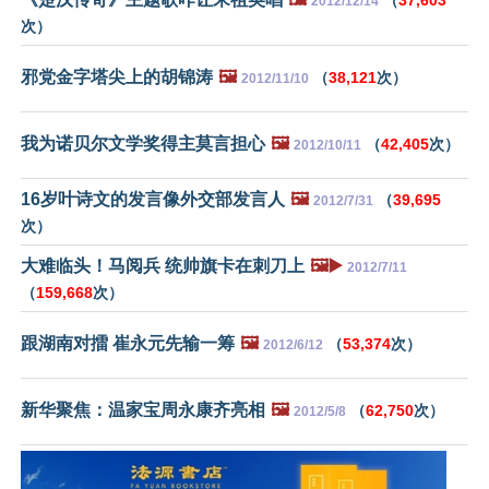
（
37,603
2012/12/14
次）
邪党金字塔尖上的胡锦涛
🖼️
（
38,121
次）
2012/11/10
我为诺贝尔文学奖得主莫言担心
🖼️
（
42,405
次）
2012/10/11
16岁叶诗文的发言像外交部发言人
🖼️
（
39,695
2012/7/31
次）
大难临头！马阅兵 统帅旗卡在刺刀上
🖼️▶️
2012/7/11
（
159,668
次）
跟湖南对擂 崔永元先输一筹
🖼️
（
53,374
次）
2012/6/12
新华聚焦：温家宝周永康齐亮相
🖼️
（
62,750
次）
2012/5/8