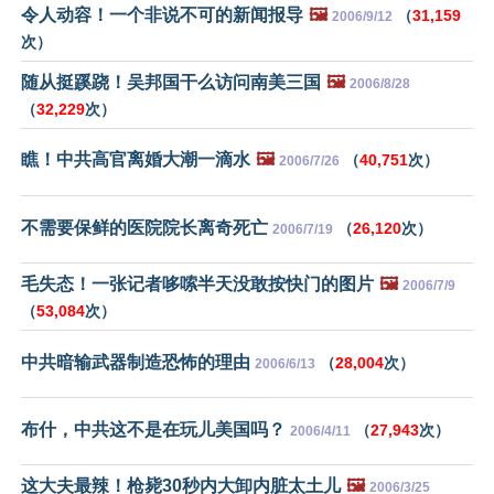
令人动容！一个非说不可的新闻报导
🖼️
（
31,159
2006/9/12
次）
随从挺蹊跷！吴邦国干么访问南美三国
🖼️
2006/8/28
（
32,229
次）
瞧！中共高官离婚大潮一滴水
🖼️
（
40,751
次）
2006/7/26
不需要保鲜的医院院长离奇死亡
（
26,120
次）
2006/7/19
毛失态！一张记者哆嗦半天没敢按快门的图片
🖼️
2006/7/9
（
53,084
次）
中共暗输武器制造恐怖的理由
（
28,004
次）
2006/6/13
布什，中共这不是在玩儿美国吗？
（
27,943
次）
2006/4/11
这大夫最辣！枪毙30秒内大卸内脏太土儿
🖼️
2006/3/25