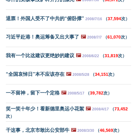
2008/7/30
退票！外国人受不了中共的“俯卧撑”
（
37,594
次）
2008/7/16
习近平赴港！奥运筹备又出大事了
🖼️
（
61,070
次）
2008/7/7
我有一个比这建议更绝妙的建议
🖼️
（
31,819
次）
2008/6/22
“全国哀悼日”本不应该存在
🖼️
（
34,151
次）
2008/5/28
一不留神，留下一个定格
🖼️
（
39,782
次）
2008/5/17
笑一笑十年少！看新德里奥运小花絮
🖼️
（
73,452
2008/4/17
次）
干这事，北京市敢比公安部牛
🖼️
（
46,569
次）
2008/3/30