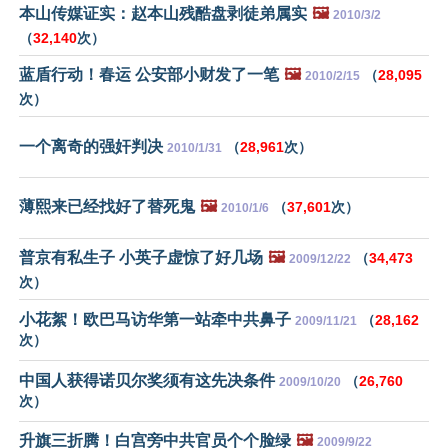
本山传媒证实：赵本山残酷盘剥徒弟属实
🖼️
2010/3/2
（
32,140
次）
蓝盾行动！春运 公安部小财发了一笔
🖼️
（
28,095
2010/2/15
次）
一个离奇的强奸判决
（
28,961
次）
2010/1/31
薄熙来已经找好了替死鬼
🖼️
（
37,601
次）
2010/1/6
普京有私生子 小英子虚惊了好几场
🖼️
（
34,473
2009/12/22
次）
小花絮！欧巴马访华第一站牵中共鼻子
（
28,162
2009/11/21
次）
中国人获得诺贝尔奖须有这先决条件
（
26,760
2009/10/20
次）
升旗三折腾！白宫旁中共官员个个脸绿
🖼️
2009/9/22