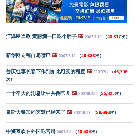
江泽民当政 黄丽满一口吃个胖子
🖼️
（
40,317
次）
2007/7/19
新华网专稿自扇嘴巴
🖼️
（
28,636
次）
2007/7/12
曾庆红李长春下作到如此可笑的程度
🖼️
（
46,706
2007/7/1
次）
一个不大的消息让中共倒气儿
🖼️
（
35,825
次）
2007/6/25
哥斯大黎加的灾难已经来了
🖼️
（
36,686
次）
2007/6/17
中资喜欢在外国吃官司
（
46,539
次）
2007/6/3