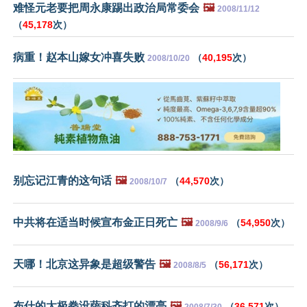
难怪元老要把周永康踢出政治局常委会
🖼️
2008/11/12
（
45,178
次）
病重！赵本山嫁女冲喜失败
（
40,195
次）
2008/10/20
别忘记江青的这句话
🖼️
（
44,570
次）
2008/10/7
中共将在适当时候宣布金正日死亡
🖼️
（
54,950
次）
2008/9/6
天哪！北京这异象是超级警告
🖼️
（
56,171
次）
2008/8/5
布什的太极拳没萨科齐打的漂亮
🖼️
（
36,571
次）