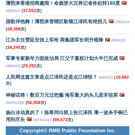
薄熙来香港招商趣闻！命彪形大汉将记者拎起转180度
🖼️
(
37,552
次)
2004/1/5
国歌伴艳舞！薄熙来管辖区歌颂江泽民有绝招儿
🖼️
2004/1/4
(
38,398
次)
江办主任贾廷安挂上军衔 两集团军长明升暗降
🖼️
2004/1/3
(
36,245
次)
军事专家新年力驳政治局 江父子篡权计划大半已完成
🖼️
(
29,282
次)
2004/1/3
人民网这篇文章是点江泽民还是点江绵恒？
(
19,982
2004/1/3
次)
神秘话筒！数百万元过把瘾 海军最大的头儿是宋祖英
🖼️
(
56,558
次)
2003/12/25
杨白冰动真的了！陈希同出狱上告江泽民 薄一波杀手锏已
用到尽头
🖼️
(
98,072
次)
2003/12/24
Copyright© RMB Public Foundation Inc.