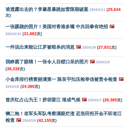
谁透露出去的？李肇星暴跳如雷限期破案
(
25,634
2004/1/11
次)
一张蹊跷的照片！美国对香港多嘴 中共回拳有绝招
🖼️
(
31,882
次)
2004/1/10
一件说出来能让江罗被暗杀的消息
🖼️
(
27,831
次)
2004/1/9
我睁圆了眼睛！一张令人目瞪口呆的照片
🖼️
2004/1/9
(
39,339
次)
小金库排行榜黄丽满第一 陈良宇扣压检举信被责令检查
🖼️
(
24,380
次)
2004/1/8
曾庆红占山为王！挤胡耍江 渐成气候
🖼️
(
28,385
次)
2004/1/7
铡二炮！老军头军队考察满眼烂渣 迟浩田拒开会不听老江
检查
🖼️
(
42,155
次)
2004/1/6