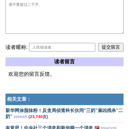
读者暱称:
读者留言
欢迎您的留言反馈。
相关文章：
新华网涂脂抹粉！反贪局侦查科长伙同“三奶”雇凶残杀“二
奶”
(
23,740
次)
2004/4/5
有意思！中央社三个消息和新华网一个消息
🖼️
2004/3/29