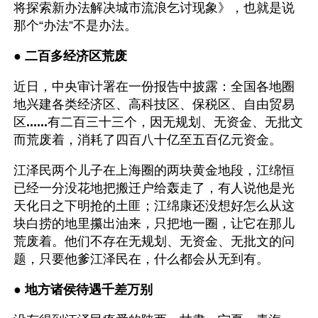
将探索新办法解决城市流浪乞讨现象》，也就是说
那个“办法”不是办法。
● 
二百多经济区荒废
近日，中央审计署在一份报告中披露：全国各地圈
地兴建各类经济区、高科技区、保税区、自由贸易
区
......
有二百三十三个，因无规划、无资金、无批文
而荒废着，消耗了四百八十亿至五百亿元资金。
江泽民两个儿子在上海圈的两块黄金地段，江绵恒
已经一分没花地把搬迁户给轰走了，有人说他是光
天化日之下明抢的土匪；江绵康还没想好怎么从这
块白捞的地里攥出油来，只把地一圈，让它在那儿
荒废着。他们不存在无规划、无资金、无批文的问
题，只要他爹江泽民在，什么都会从无到有。
● 
地方诸侯待遇千差万别