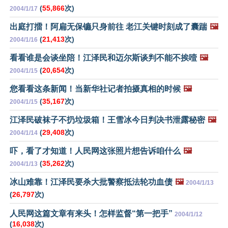
(
55,866
次)
2004/1/17
出庭打擂！阿扁无保镳只身前往 老江关键时刻成了囊踹
🖼️
(
21,413
次)
2004/1/16
看看谁是会谈坐陪！江泽民和迈尔斯谈判不能不挨噎
🖼️
(
20,654
次)
2004/1/15
您看看这条新闻！当新华社记者拍摄真相的时候
🖼️
(
35,167
次)
2004/1/15
江泽民破袜子不扔垃圾箱！王雪冰今日判决书泄露秘密
🖼️
(
29,408
次)
2004/1/14
吓，看了才知道！人民网这张照片想告诉咱什么
🖼️
(
35,262
次)
2004/1/13
冰山难靠！江泽民要杀大批警察抵法轮功血债
🖼️
2004/1/13
(
26,797
次)
人民网这篇文章有来头！怎样监督“第一把手”
2004/1/12
(
16,038
次)