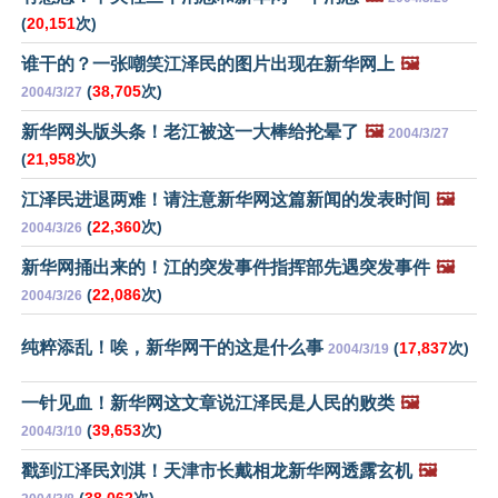
(
20,151
次)
谁干的？一张嘲笑江泽民的图片出现在新华网上
🖼️
(
38,705
次)
2004/3/27
新华网头版头条！老江被这一大棒给抡晕了
🖼️
2004/3/27
(
21,958
次)
江泽民进退两难！请注意新华网这篇新闻的发表时间
🖼️
(
22,360
次)
2004/3/26
新华网捅出来的！江的突发事件指挥部先遇突发事件
🖼️
(
22,086
次)
2004/3/26
纯粹添乱！唉，新华网干的这是什么事
(
17,837
次)
2004/3/19
一针见血！新华网这文章说江泽民是人民的败类
🖼️
(
39,653
次)
2004/3/10
戳到江泽民刘淇！天津市长戴相龙新华网透露玄机
🖼️