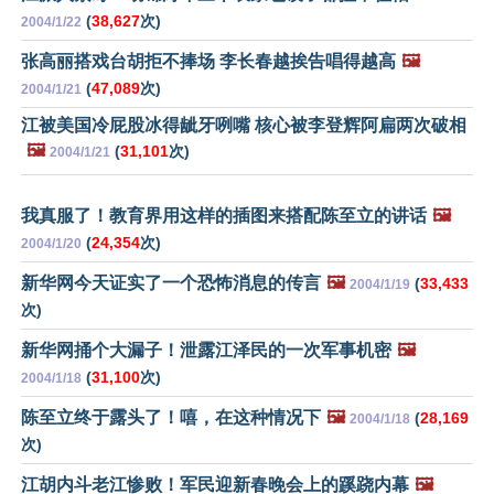
(
38,627
次)
2004/1/22
张高丽搭戏台胡拒不捧场 李长春越挨告唱得越高
🖼️
(
47,089
次)
2004/1/21
江被美国冷屁股冰得龇牙咧嘴 核心被李登辉阿扁两次破相
🖼️
(
31,101
次)
2004/1/21
我真服了！教育界用这样的插图来搭配陈至立的讲话
🖼️
(
24,354
次)
2004/1/20
新华网今天证实了一个恐怖消息的传言
🖼️
(
33,433
2004/1/19
次)
新华网捅个大漏子！泄露江泽民的一次军事机密
🖼️
(
31,100
次)
2004/1/18
陈至立终于露头了！嘻，在这种情况下
🖼️
(
28,169
2004/1/18
次)
江胡内斗老江惨败！军民迎新春晚会上的蹊跷内幕
🖼️