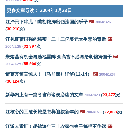
(
38,062
次)
2004/3/8
更多文章导读：
2004年1月23日
江泽民下绊儿！瞧胡锦涛出访法国的乐子
🖼️
2004/1/26
(
39,210
次)
江包庇贺国强的秘密！二十二亿美元大生意的背后
🖼️
(
32,397
次)
2004/1/25
朱熔基有机会再趟地雷阵 众高官不必再给胡锦涛面子
🖼️
(
55,900
次)
2004/1/25
诸葛亮预言惊人！《马前课》详解(12-14）
🖼️
2004/1/24
(
30,124
次)
新华网上有一篇各省市诸侯必读的文章
(
23,477
次)
2004/1/23
江核心的豆渣长城是怎样迎接新年的
🖼️
(
22,868
次)
2004/1/23
江派人紧盯！胡锦涛年三十农家包饺子都捏不住褶
🖼️