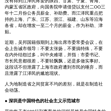
没有得到江泽民疼爱的陕西、甘肃、宁夏、青海、
内蒙五省区政府，向国务院申请借贷以支付二OO三
年十二月份公务员薪金、补助费。而江泽民重点把
持的上海、广东、江苏、浙江、福建、山东等沿海
各省，却在增发一至二个月的薪金，作为补助、津
贴。
近期，吴邦国籍假期到上海出席市委常委会议，在
会上告诫市领导：不要太张扬，不要搞特殊，不要
在内外结怨过多，叫中央难堪，并指：市委书记、
市长民意都很差，不要轻飘飘，还是多做实事好。
这段话不但泄露了上海市政府遭到市民的唾弃，而
且泄露了江泽民的尴尬现状。
人为地制造省之间贫富不均的差别，就是在制造社
会动荡。 
● 
深圳是中国特色的社会主义示范城市