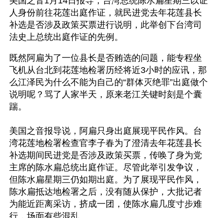
美国之音1月14日报导，台湾总统陈水扁星期三以证
人身份前往花莲出庭作证，就民进党去年花莲县长
补选是否涉及政策买票进行说明，此举创下台湾司
法史上总统出庭作证的先例。
既然阿扁为了一位县长是否贿选的问题，能专程坐
飞机从台北到花莲地检署历经将近3小时的应讯，那
么江泽民为什么不能为自己的“群体灭绝罪”出庭做个
说明呢？骂了人家半天，原来老江关键时刻是个囊
踹。 
美国之音报导说，阿扁只身出庭展现平民作风。台
湾花莲地检署检查官李子春为了澄清去年花莲县长
补选期间民进党是否涉及政策买票，传唤了身为党
主席的陈水扁总统出庭作证。尽管此举引发争议，
但陈水扁星期三仍如期出庭。为了展现平民作风，
陈水扁抵达地检署之后，没有随从保护，大批记者
为能近距离采访，挤成一团，使陈水扁几度寸步难
行，场面有些混乱。