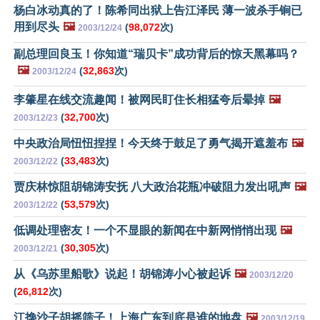
杨白冰动真的了！陈希同出狱上告江泽民 薄一波杀手锏已
用到尽头
🖼️
(
98,072
次)
2003/12/24
副总理回良玉！你知道“瑞贝卡”成功背后的惊天黑幕吗？
🖼️
(
32,863
次)
2003/12/24
李肇星在线交流趣闻！被网民盯住长相猛夸后晕掉
🖼️
(
32,700
次)
2003/12/23
中央政治局忸忸捏捏！今天终于鼓足了勇气揭开遮羞布
🖼️
(
33,483
次)
2003/12/22
贾庆林惊阻胡锦涛安抚 八大政治花瓶冲破阻力发出吼声
🖼️
(
53,579
次)
2003/12/22
低调处理密友！一个不显眼的新闻在中新网悄悄出现
🖼️
(
30,305
次)
2003/12/21
从《乌苏里船歌》说起！胡锦涛小心被起诉
🖼️
2003/12/20
(
26,812
次)
江搀沙子胡摇筛子！上海广东到底是谁的地盘
🖼️
2003/12/19