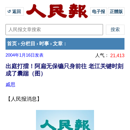
↺ 返回 
电子报
正體版
首页
分栏目
时事
文章
›
›
›
：
2004年1月16日
发表
人气：
21,413
出庭打擂！阿扁无保镳只身前往 老江关键时刻
成了囊踹（图）
戚思
【人民报消息】