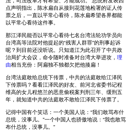
法，司法改革才有希望、才能成功。 总统府发表四
点声明指出，陈水扁自从接到花莲地检署的证人传
票之后，一直以平常心看待，陈水扁希望各界都能
以平常心看待这件事。 
那江泽民能否以平常心看待七名台湾法轮功学员向
台湾高等法院对他提起的“残害人群罪”的刑事起诉
呢？到目前还没听说。只知道江为此召开了中共政
治局扩大会议，命令随时准备对台湾大举进攻，
理
由
相当充份：阿扁独不独都欠把他揍扁！
台湾法庭敢给总统下传票，中共的法庭敢给江泽民
下传票吗？看看江泽民的好友、前河北省委书记程
维高的女儿程悠兰的恶意偷税案判刑三年、缓刑五
年，就知道中共的法庭敢不敢给江泽民下传票了。
记得中国有个笑话：一个美国人说：“我们敢骂布什
总统，没事儿。”一个中国人也骄傲地说：“我也敢骂
布什总统，没事儿。”