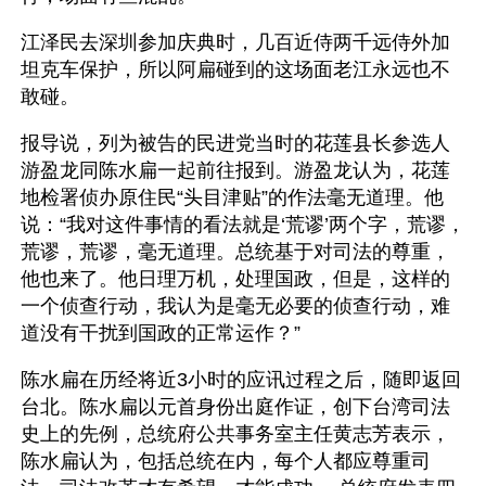
江泽民去深圳参加庆典时，几百近侍两千远侍外加
坦克车保护，所以阿扁碰到的这场面老江永远也不
敢碰。
报导说，列为被告的民进党当时的花莲县长参选人
游盈龙同陈水扁一起前往报到。游盈龙认为，花莲
地检署侦办原住民“头目津贴”的作法毫无道理。他
说：“我对这件事情的看法就是‘荒谬’两个字，荒谬，
荒谬，荒谬，毫无道理。总统基于对司法的尊重，
他也来了。他日理万机，处理国政，但是，这样的
一个侦查行动，我认为是毫无必要的侦查行动，难
道没有干扰到国政的正常运作？”
陈水扁在历经将近3小时的应讯过程之后，随即返回
台北。陈水扁以元首身份出庭作证，创下台湾司法
史上的先例，总统府公共事务室主任黄志芳表示，
陈水扁认为，包括总统在内，每个人都应尊重司