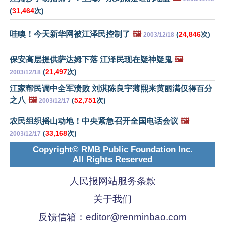
(
31,464
次)
哇噢！今天新华网被江泽民控制了
🖼️
(
24,846
次)
2003/12/18
保安高层提供萨达姆下落 江泽民现在疑神疑鬼
🖼️
(
21,497
次)
2003/12/18
江家帮民调中全军溃败 刘淇陈良宇薄熙来黄丽满仅得百分
之八
🖼️
(
52,751
次)
2003/12/17
农民组织摇山动地！中央紧急召开全国电话会议
🖼️
(
33,168
次)
2003/12/17
Copyright© RMB Public Foundation Inc.
All Rights Reserved
人民报网站服务条款
关于我们
反馈信箱：
editor@renminbao.com