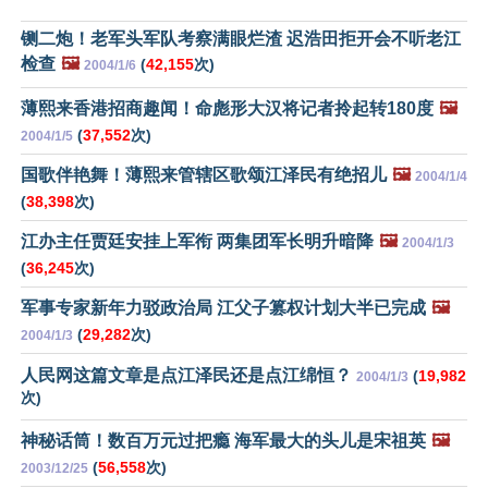
铡二炮！老军头军队考察满眼烂渣 迟浩田拒开会不听老江
检查
🖼️
(
42,155
次)
2004/1/6
薄熙来香港招商趣闻！命彪形大汉将记者拎起转180度
🖼️
(
37,552
次)
2004/1/5
国歌伴艳舞！薄熙来管辖区歌颂江泽民有绝招儿
🖼️
2004/1/4
(
38,398
次)
江办主任贾廷安挂上军衔 两集团军长明升暗降
🖼️
2004/1/3
(
36,245
次)
军事专家新年力驳政治局 江父子篡权计划大半已完成
🖼️
(
29,282
次)
2004/1/3
人民网这篇文章是点江泽民还是点江绵恒？
(
19,982
2004/1/3
次)
神秘话筒！数百万元过把瘾 海军最大的头儿是宋祖英
🖼️
(
56,558
次)
2003/12/25