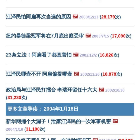
江泽民怕阿扁再次当选的原因
🖼️
(
28,179
次)
2003/12/13
纽约暴徒梁冠军将在7月底出庭受审
🖼️
(
17,090
次)
2003/7/15
23条立法！阿扁看了都直害怕
🖼️
(
16,826
次)
2002/12/2
江泽民哪壶不开 阿扁偏提哪壶
🖼️
(
18,878
次)
2002/11/26
政治局与江泽民打擂台 李瑞环留任十六大
🖼️
2002/10/30
(
31,230
次)
更多文章导读：
2004年1月16日
新华网捅个大漏子！泄露江泽民的一次军事机密
🖼️
(
31,100
次)
2004/1/18