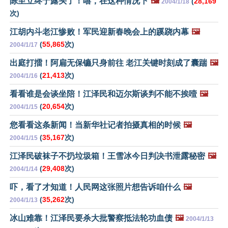
陈至立终于露头了！嘻，在这种情况下
🖼️
(
28,169
2004/1/18
次)
江胡内斗老江惨败！军民迎新春晚会上的蹊跷内幕
🖼️
(
55,865
次)
2004/1/17
出庭打擂！阿扁无保镳只身前往 老江关键时刻成了囊踹
🖼️
(
21,413
次)
2004/1/16
看看谁是会谈坐陪！江泽民和迈尔斯谈判不能不挨噎
🖼️
(
20,654
次)
2004/1/15
您看看这条新闻！当新华社记者拍摄真相的时候
🖼️
(
35,167
次)
2004/1/15
江泽民破袜子不扔垃圾箱！王雪冰今日判决书泄露秘密
🖼️
(
29,408
次)
2004/1/14
吓，看了才知道！人民网这张照片想告诉咱什么
🖼️
(
35,262
次)
2004/1/13
冰山难靠！江泽民要杀大批警察抵法轮功血债
🖼️
2004/1/13