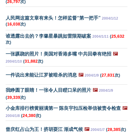
(
26,797
次)
人民网这篇文章有来头！怎样监督“第一把手”
2004/1/12
(
16,038
次)
谁透露出去的？李肇星暴跳如雷限期破案
(
25,632
2004/1/11
次)
一张蹊跷的照片！美国对香港多嘴 中共回拳有绝招
🖼️
(
31,882
次)
2004/1/10
一件说出来能让江罗被暗杀的消息
🖼️
(
27,831
次)
2004/1/9
我睁圆了眼睛！一张令人目瞪口呆的照片
🖼️
2004/1/9
(
39,339
次)
小金库排行榜黄丽满第一 陈良宇扣压检举信被责令检查
🖼️
(
24,380
次)
2004/1/8
曾庆红占山为王！挤胡耍江 渐成气候
🖼️
(
28,385
次)
2004/1/7