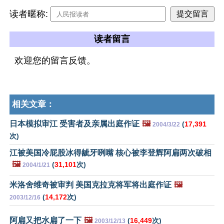
读者暱称:
读者留言
欢迎您的留言反馈。
相关文章：
日本模拟审江 受害者及亲属出庭作证
🖼️
(
17,391
2004/3/22
次)
江被美国冷屁股冰得龇牙咧嘴 核心被李登辉阿扁两次破相
🖼️
(
31,101
次)
2004/1/21
米洛舍维奇被审判 美国克拉克将军将出庭作证
🖼️
(
14,172
次)
2003/12/16
阿扁又把水扁了一下
🖼️
(
16,449
次)
2003/12/13