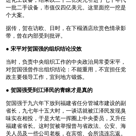
进化工设备，结果以二十二亿美元引进了七十年代
一批二手设备，市值仅四亿美元。这里面挖一挖是
个大案。
据传，贺在访欧、日时，在下榻酒店欣赏色情录影
带，曾在内部受到批评。
● 
宋平对贺国强的组织结论没效
当时，负责中央组织工作的中央政治局常委宋平，
对贺国强曾作出组织结论：不能重用，不宜担任党
政主要领导工作，宜到地方锻炼。
● 
贺国强受到江泽民的青睐才是真的
贺国强于九六年下放到福建省任分管城市建设的副
省长，九七年十五大时，一谈话就被江泽民发现臭
味实在相投，于是大笔一挥圈上中央委员，又升任
福建省省长。这时贺被举报曾与省政法、公安、海
关人员及一些公司老板，在宾馆、会所流连忘返。