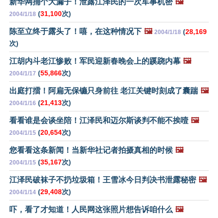
新华网捅个大漏子！泄露江泽民的一次军事机密
🖼️
(
31,100
次)
2004/1/18
陈至立终于露头了！嘻，在这种情况下
🖼️
(
28,169
2004/1/18
次)
江胡内斗老江惨败！军民迎新春晚会上的蹊跷内幕
🖼️
(
55,866
次)
2004/1/17
出庭打擂！阿扁无保镳只身前往 老江关键时刻成了囊踹
🖼️
(
21,413
次)
2004/1/16
看看谁是会谈坐陪！江泽民和迈尔斯谈判不能不挨噎
🖼️
(
20,654
次)
2004/1/15
您看看这条新闻！当新华社记者拍摄真相的时候
🖼️
(
35,167
次)
2004/1/15
江泽民破袜子不扔垃圾箱！王雪冰今日判决书泄露秘密
🖼️
(
29,408
次)
2004/1/14
吓，看了才知道！人民网这张照片想告诉咱什么
🖼️