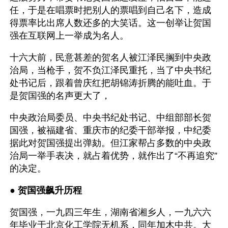
任，于是在唱票时把别人的票唱到自己名下，造成
得票率比出席人数还多的大笑话。这一创举让贺国
强在互联网上一举成为名人。
十六大前，民意甚差的贺名人被江泽民搁到中央政
治局，当枪手，贺不负江泽民重托，当了中央书纪
处书记后，跟着曾庆红把胡锦涛折腾的能吐血。于
是贺国强的名声更大了，
中央政治局委员、中央书纪处书记、中组部部长贺
国强，被福建省、重庆市的纪委干部举报，中纪委
据此对贺国强提出弹劾。但江家帮占多数的中央政
治局一举手表决，就占着优势，就作出了“不再追究”
的决定。
● 
贺国强飙升历程
贺国强，一九四三年生，湖南省湘乡人，一九六六
年毕业于北京化工学院无机系，同年加木中共。大