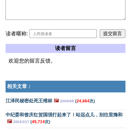
读者暱称:
读者留言
欢迎您的留言反馈。
相关文章：
江泽民秘密处死王维林
🖼️
(
24,664
次)
2004/4/8
中纪委和曾庆红贺国强打起来了！站远点儿，别往里搀和
🖼️
(
45,714
次)
2004/3/17