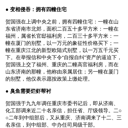
● 
变相侵吞：拥有四幢住宅
贺国强在上调中央之前，拥有四幢住宅：一幢在山
东省济南市北郊，面积二百五十多平方米：一幢在
福州，属省长官邸福利房，二百三十多平方米：一
幢在厦门的别墅，以一万元的象征性价格买下；一
幢在重庆江北的新型欧陆式别墅，以一万五千元买
下。在举报信和中央下令“自报自纠”资产的逼迫下，
贺国强上交了福州、重庆的二幢高官福利房，而在
山东济南的那幢，他称由亲属居住；另一幢在厦门
的别墅，他仅表示愿按政策上缴处理。
● 
臭鱼需要烂虾帮衬
贺国强于九九年调任重庆市委书记后，即从济南、
化工部调来近二十名亲信，担任省、厅级领导。二○
○二年到中组部后，又从重庆、济南调来了十二、三
名亲信，到中组部、中办任司局级干部。