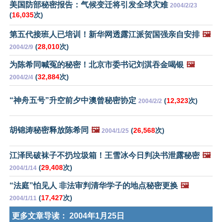
美国防部秘密报告：气候变迁将引发全球灾难
2004/2/23
(
16,035
次)
第五代接班人已培训！新华网透露江派贺国强亲自安排
🖼️
(
28,010
次)
2004/2/9
为陈希同喊冤的秘密！北京市委书记刘淇吞金喝银
🖼️
(
32,884
次)
2004/2/4
“神舟五号”升空前夕中澳曾秘密协定
(
12,323
次)
2004/2/2
胡锦涛秘密释放陈希同
🖼️
(
26,568
次)
2004/1/25
江泽民破袜子不扔垃圾箱！王雪冰今日判决书泄露秘密
🖼️
(
29,408
次)
2004/1/14
“法庭”怕见人 非法审判清华学子的地点秘密更换
🖼️
(
17,427
次)
2004/1/11
更多文章导读：
2004年1月25日