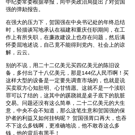
中纪委常委根据举报，向中央政治局提出了对贺国
强的弹劾报告。
在强大的压力下，贺国强在中央书记处的年终总结
时，轻描谈写地承认在福建和重庆任职期间，在工
作上有所失职，在廉政建设上也存在问题，然后满
怀委屈地述说，自己竟不能得到党内、社会上的谅
解，云云。
别的不说，用二十二亿美元买四亿美元的陈旧设
备，多付出了十八亿美元，那是144亿人民币啊！买
这样大型的设备是一定要先调查市场的，也就是说
买卖双方心知肚明、心甘情愿。这就不是一个渎职
罪可以了结的，这其中的蹊跷就是桌子底下的肮脏
交易。问题还没有这么简单，二十二亿美元的大生
意，中央不会不知道，那么这笔生意和贺国强的保
护者的利益又如何挂钩呢？ 贺国强胃口再大，也吞
不下这么多钱啊，更准确地说，他不敢吞这么多
钱，他的背后有黑手！