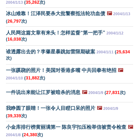
(
35,262
次)
2004/1/13
冰山难靠！江泽民要杀大批警察抵法轮功血债
🖼️
2004/1/13
(
26,797
次)
人民网这篇文章有来头！怎样监督“第一把手”
2004/1/12
(
16,038
次)
谁透露出去的？李肇星暴跳如雷限期破案
(
25,634
2004/1/11
次)
一张蹊跷的照片！美国对香港多嘴 中共回拳有绝招
🖼️
(
31,882
次)
2004/1/10
一件说出来能让江罗被暗杀的消息
🖼️
(
27,831
次)
2004/1/9
我睁圆了眼睛！一张令人目瞪口呆的照片
🖼️
2004/1/9
(
39,339
次)
小金库排行榜黄丽满第一 陈良宇扣压检举信被责令检查
🖼️
(
24,380
次)
2004/1/8