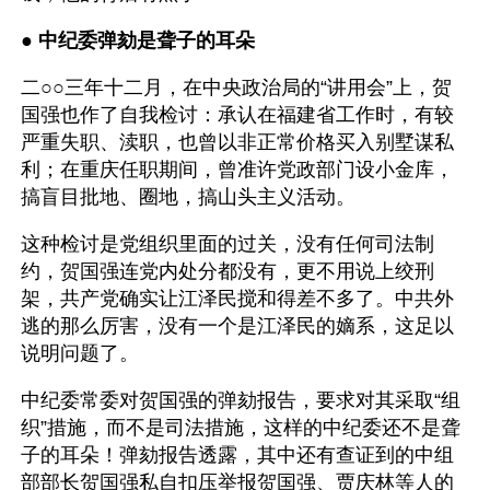
● 
中纪委弹劾是聋子的耳朵
二○○三年十二月，在中央政治局的“讲用会”上，贺
国强也作了自我检讨：承认在福建省工作时，有较
严重失职、渎职，也曾以非正常价格买入别墅谋私
利；在重庆任职期间，曾准许党政部门设小金库，
搞盲目批地、圈地，搞山头主义活动。
这种检讨是党组织里面的过关，没有任何司法制
约，贺国强连党内处分都没有，更不用说上绞刑
架，共产党确实让江泽民搅和得差不多了。中共外
逃的那么厉害，没有一个是江泽民的嫡系，这足以
说明问题了。
中纪委常委对贺国强的弹劾报告，要求对其采取“组
织”措施，而不是司法措施，这样的中纪委还不是聋
子的耳朵！弹劾报告透露，其中还有查证到的中组
部部长贺国强私自扣压举报贺国强、贾庆林等人的