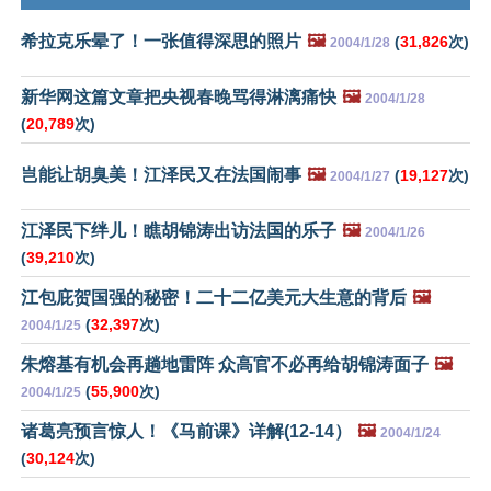
希拉克乐晕了！一张值得深思的照片
🖼️
(
31,826
次)
2004/1/28
新华网这篇文章把央视春晚骂得淋漓痛快
🖼️
2004/1/28
(
20,789
次)
岂能让胡臭美！江泽民又在法国闹事
🖼️
(
19,127
次)
2004/1/27
江泽民下绊儿！瞧胡锦涛出访法国的乐子
🖼️
2004/1/26
(
39,210
次)
江包庇贺国强的秘密！二十二亿美元大生意的背后
🖼️
(
32,397
次)
2004/1/25
朱熔基有机会再趟地雷阵 众高官不必再给胡锦涛面子
🖼️
(
55,900
次)
2004/1/25
诸葛亮预言惊人！《马前课》详解(12-14）
🖼️
2004/1/24
(
30,124
次)