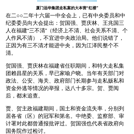
厦门远华集团走私案的大本营“红楼”
在二○○二年十六届一中全会上，已有中央委员和中
纪委委员向大会提出：贺国强、贾庆林、王兆国三
人在福建“三不清”（经济上不清、社会关系不清、个
人作风不清），不宜进中央政治局。他们说错了，
正因为有三不清才能进中央，因为江泽民整个不
清。
贺国强、贾庆林在福建省任职期间，和特大走私集
团赖昌星的关系，早已家喻户晓。当年有关部门对
政法、公安、海关、政府部门长期参与走私贩私和
资金外逃等情况的举报，达八十多宗。贺、贾阅
后，都末追查。
贾、贺主政福建期间，国土和资金流失率，分别列
居各省（区）的冠军和第名。中绝委、监察部、审
计署对此都曾通报批评过。贺国强也代表省政府向
国务院作过检讨。