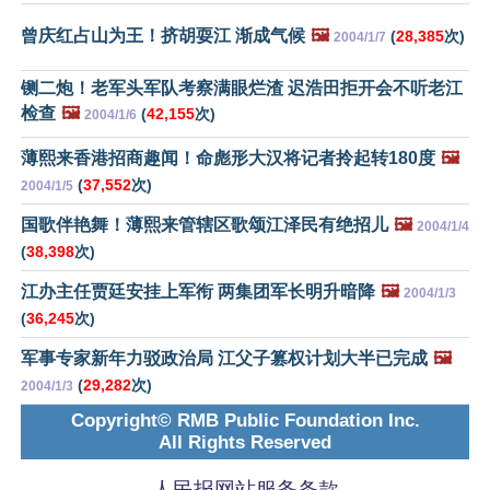
曾庆红占山为王！挤胡耍江 渐成气候
🖼️
(
28,385
次)
2004/1/7
铡二炮！老军头军队考察满眼烂渣 迟浩田拒开会不听老江
检查
🖼️
(
42,155
次)
2004/1/6
薄熙来香港招商趣闻！命彪形大汉将记者拎起转180度
🖼️
(
37,552
次)
2004/1/5
国歌伴艳舞！薄熙来管辖区歌颂江泽民有绝招儿
🖼️
2004/1/4
(
38,398
次)
江办主任贾廷安挂上军衔 两集团军长明升暗降
🖼️
2004/1/3
(
36,245
次)
军事专家新年力驳政治局 江父子篡权计划大半已完成
🖼️
(
29,282
次)
2004/1/3
Copyright© RMB Public Foundation Inc.
All Rights Reserved
人民报网站服务条款