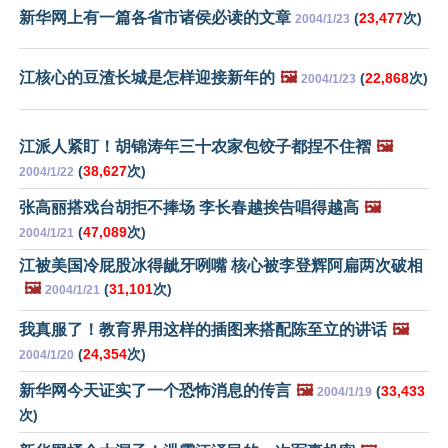
新华网上有一篇各省市诸侯必读的文章
(
23,477
次)
2004/1/23
江核心的豆渣长城是怎样迎接新年的
🖼️
(
22,868
次)
2004/1/23
江派人紧盯！胡锦涛年三十农家包饺子都捏不住褶
🖼️
(
38,627
次)
2004/1/22
张高丽搭戏台胡拒不捧场 李长春越挨告唱得越高
🖼️
(
47,089
次)
2004/1/21
江被美国冷屁股冰得龇牙咧嘴 核心被李登辉阿扁两次破相
🖼️
(
31,101
次)
2004/1/21
我真服了！教育界用这样的插图来搭配陈至立的讲话
🖼️
(
24,354
次)
2004/1/20
新华网今天证实了一个恐怖消息的传言
🖼️
(
33,433
2004/1/19
次)