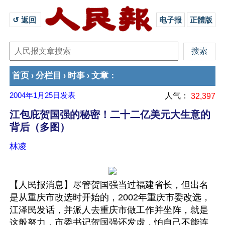
↺ 返回 
电子报
正體版
首页
分栏目
时事
文章
›
›
›
：
2004年1月25日
发表
人气：
32,397
江包庇贺国强的秘密！二十二亿美元大生意的
背后（多图）
林凌
【人民报消息】尽管贺国强当过福建省长，但出名
是从重庆市改选时开始的，2002年重庆市委改选，
江泽民发话，并派人去重庆市做工作并坐阵，就是
这般努力，市委书记贺国强还发虚，怕自己不能连