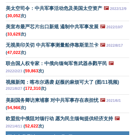
美太空司令：中共军事活动危及美国太空资产
🖼️
2022/12/9
(
30,052
次)
美宣布最严芯片出口新规 遏制中共军事发展
🖼️
2022/10/7
(
33,629
次)
无视美印关切 中共军事测量船停靠斯里兰卡
🖼️
2022/8/17
(
47,022
次)
联合国人权专家：中俄向缅甸军售武器杀戮平民
🖼️
(
59,863
次)
2022/2/23
视频新闻：喀布尔遇袭 赵薇的麻烦可大了 (图/11视频)
(
172,310
次)
2021/8/27
美副国务卿访柬埔寨 对中共军事存在表担忧
🖼️
2021/6/1
(
54,966
次)
欧盟批中俄阻对缅行动 愿为民主缅甸提供经济支持
🖼️
(
52,622
次)
2021/4/11