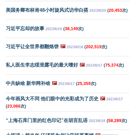
美国务卿布林肯48小时旋风式访华白搭
(
20,453
次)
2023/6/20
习近平忘却的故事
(
38,149
次)
2023/6/19
习近平让全世界都翻烙饼
🖼️
(
202,519
次)
2023/6/18
私人医生李志绥泄露毛的最大嗜好
🖼️
(
75,374
次)
2023/6/17
中共缺啥 新华网补啥
🖼️
(
25,359
次)
2023/6/17
今年画风大不同 他们眼中的光彩成为了历史
🖼️
2023/6/17
(
23,066
次)
“上海石库门里的红色印记”在胡言乱语
(
58,289
次)
2023/6/16