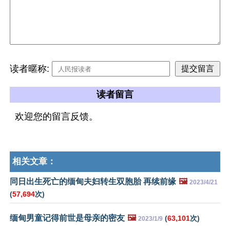
读者暱称:
读者留言
欢迎您的留言反馈。
相关文章：
同日出生死亡的缅甸夫妇转生双胞胎 再续前缘
🖼️
2023/4/21
(
57,694
次)
缅甸男童记得前世是母亲的密友
🖼️
(
63,101
次)
2023/1/9