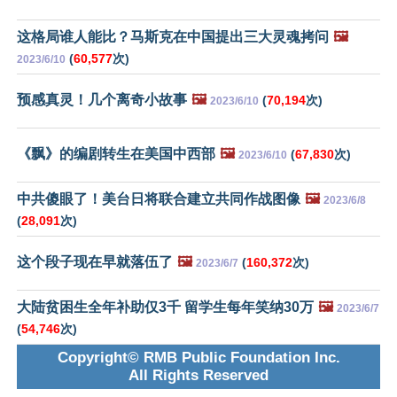
这格局谁人能比？马斯克在中国提出三大灵魂拷问
🖼️
(
60,577
次)
2023/6/10
预感真灵！几个离奇小故事
🖼️
(
70,194
次)
2023/6/10
《飘》的编剧转生在美国中西部
🖼️
(
67,830
次)
2023/6/10
中共傻眼了！美台日将联合建立共同作战图像
🖼️
2023/6/8
(
28,091
次)
这个段子现在早就落伍了
🖼️
(
160,372
次)
2023/6/7
大陆贫困生全年补助仅3千 留学生每年笑纳30万
🖼️
2023/6/7
(
54,746
次)
Copyright© RMB Public Foundation Inc.
All Rights Reserved