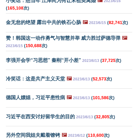
小笑话：想当年 江泽民为何让宋祖英离婚
🖼️
2023/6/16
(
165,108
次)
金无怠的绝望 露出中共的铁石心肠
🖼️
(
82,741
次)
2023/6/15
赞！韩国这一动作勇气与智慧并举 威力胜过萨德导弹
🖼️
(
150,688
次)
2023/6/15
李强开会学“习思想” 秦刚“开小差”
(
37,725
次)
2023/6/13
冷笑话：这是共产主义天堂
🖼️
(
52,573
次)
2023/6/13
德国人嫖娼，习近平患性病
🖼️
(
101,586
次)
2023/6/13
习近平在西安讨好留学生的目的
(
32,805
次)
2023/6/13
另外空间我姐夫戴着镣铐
🖼️
(
110,600
次)
2023/6/12