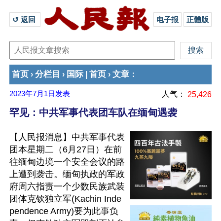
↺ 返回 
电子报
正體版
首页
分栏目
国际
首页
文章
›
›
|
›
：
2023年7月1日
发表
人气：
25,426
罕见：中共军事代表团车队在缅甸遇袭
【人民报消息】中共军事代表
团本星期二（6月27日）在前
往缅甸边境一个安全会议的路
上遭到袭击。缅甸执政的军政
府周六指责一个少数民族武装
团体克钦独立军(Kachin Inde
pendence Army)要为此事负