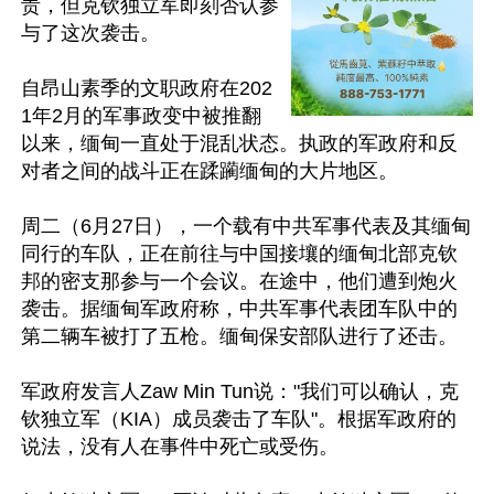
责，但克钦独立军即刻否认参
与了这次袭击。

自昂山素季的文职政府在202
1年2月的军事政变中被推翻
以来，缅甸一直处于混乱状态。执政的军政府和反
对者之间的战斗正在蹂躏缅甸的大片地区。

周二（6月27日），一个载有中共军事代表及其缅甸
同行的车队，正在前往与中国接壤的缅甸北部克钦
邦的密支那参与一个会议。在途中，他们遭到炮火
袭击。据缅甸军政府称，中共军事代表团车队中的
第二辆车被打了五枪。缅甸保安部队进行了还击。

军政府发言人Zaw Min Tun说："我们可以确认，克
钦独立军（KIA）成员袭击了车队"。根据军政府的
说法，没有人在事件中死亡或受伤。
