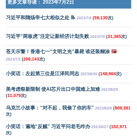
更多文章导读：
2023年7月2日
习近平和隋炀帝七大相似之处 📝
(
59,130
次)
2023/7/4
习近平“两板虎”注定让新经济计划失败
(
31,385
次)
2023/7/4
苍天示警！香港七一“文明之光”暴毙 谁还装糊涂
🖼️
(
208,143
次)
2023/7/3
小笑话：左起第三位是江泽民同志
(
148,964
次)
2023/6/30
美考虑祭新限制 使AI芯片出口中国难上加难
2023/6/29
(
11,079
次)
乌克兰小故事：“对不起，我偷了你的车”
(
909,381
2023/6/29
次)
小笑话：遍地“反贼” 习近平问老毛咋办
(
152,971
2023/6/27
次)