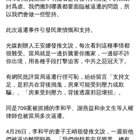
紂爲虐。我們搬到哪裏都要面臨被逼遷的問題，所
以我們會做一些堅持。

此次逼遷事件引發民衆憤慨和支持。

光媒創辦人王安娜發推文說，每次看到這種事情都
很難受。當局就是一邊折騰要你搬家，一邊卻不許
你出境，用各種手段打擊迫害，中共之惡冠天下。

有網民批評當局逼遷行徑可恥，紛紛留言「支持文
足，是邪共在背後搗鬼，房東可能受到壓力或欺
騙」、「房東受到壓力，背後透露邪惡壞招」。

同是709案被抓捕的李和平、謝燕益和余文生等人權
律師也被當局多次逼遷。

4月26日，李和平的妻子王峭嶺發推文說，一週前他
們被逼迫離開順義，「我們倒想着安居樂業，總有