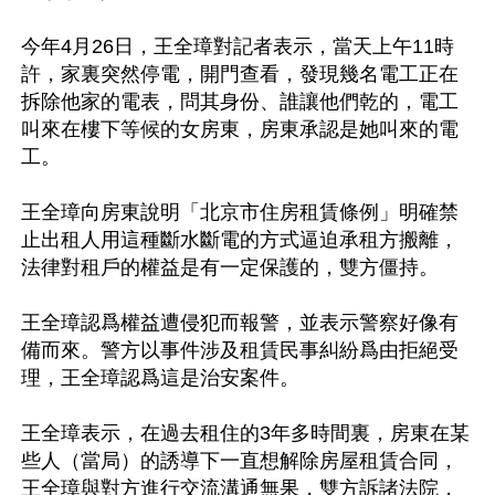
今年4月26日，王全璋對記者表示，當天上午11時
許，家裏突然停電，開門查看，發現幾名電工正在
拆除他家的電表，問其身份、誰讓他們乾的，電工
叫來在樓下等候的女房東，房東承認是她叫來的電
工。

王全璋向房東說明「北京市住房租賃條例」明確禁
止出租人用這種斷水斷電的方式逼迫承租方搬離，
法律對租戶的權益是有一定保護的，雙方僵持。

王全璋認爲權益遭侵犯而報警，並表示警察好像有
備而來。警方以事件涉及租賃民事糾紛爲由拒絕受
理，王全璋認爲這是治安案件。

王全璋表示，在過去租住的3年多時間裏，房東在某
些人（當局）的誘導下一直想解除房屋租賃合同，
王全璋與對方進行交流溝通無果，雙方訴諸法院，