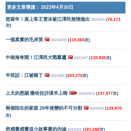
更多文章導讀：
2023年4月30日
想當年！座上客王雪冰被江澤民無情拋出
(
76,173
2023/5/1
次)
一個真實的毛岸英
🖼️
(
115,365
次)
2023/4/30
中南海奇聞！江澤民大戰羣鷹
🖼️
(
120,936
次)
2023/4/7
半笑話：江被豬了
🖼️
(
203,270
次)
2023/4/1
上天的恩賜 撒哈拉沙漠羊上樹
🖼️▶️
(
137,977
次)
2023/3/14
兩個陌生的家庭 26年後變的不可分割
🖼️
(
129,870
2023/3/5
次)
您感覺感覺這小故事裏的內涵
(
181,288
次)
2023/3/4