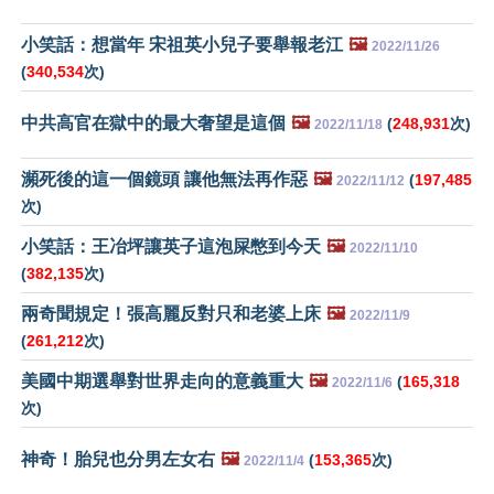
小笑話：想當年 宋祖英小兒子要舉報老江
🖼️
2022/11/26
(
340,534
次)
中共高官在獄中的最大奢望是這個
🖼️
(
248,931
次)
2022/11/18
瀕死後的這一個鏡頭 讓他無法再作惡
🖼️
(
197,485
2022/11/12
次)
小笑話：王冶坪讓英子這泡屎憋到今天
🖼️
2022/11/10
(
382,135
次)
兩奇聞規定！張高麗反對只和老婆上床
🖼️
2022/11/9
(
261,212
次)
美國中期選舉對世界走向的意義重大
🖼️
(
165,318
2022/11/6
次)
神奇！胎兒也分男左女右
🖼️
(
153,365
次)
2022/11/4