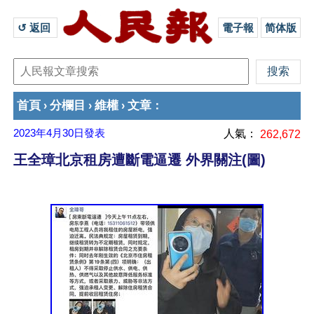
↺ 返回 
電子報
简体版
首頁
分欄目
維權
文章
›
›
›
：
2023年4月30日
發表
人氣：
262,672
王全璋北京租房遭斷電逼遷 外界關注(圖)