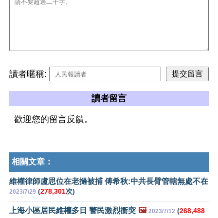
讀者暱稱:
讀者留言
歡迎您的留言反饋。
相關文章：
維權律師盧思位在老撾被捕 傅希秋:中共長臂管轄無處不在
(
278,301
次)
2023/7/29
上海小區居民維權多日 警民激烈衝突
🖼️
(
268,488
2023/7/12