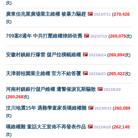
次)
廣東佳兆業廣場業主維權 被暴力驅趕
🖼️
(
270,426
2023/7/11
次)
709案8週年 中共打壓維權律師依舊
🖼️
(
265,079
次)
2023/7/10
安徽村鎮銀行爆雷 儲戶拉橫幅維權
🖼️
(
260,894
次)
2023/6/24
天津碧桂園業主維權 官方不給答覆
🖼️
(
265,422
次)
2023/6/23
河南村鎮銀行儲戶維權 遭警催淚瓦斯驅散
🖼️
2023/5/20
(
260,268
次)
汶川地震15年 遇難學童家長嘆維權難
🖼️
(
260,089
2023/5/15
次)
嘆維權難 童話大王宣佈不再發表作品
🖼️
(
262,145
2023/4/28
次)