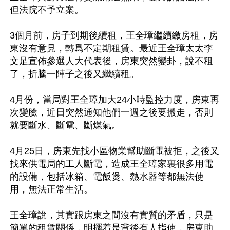
但法院不予立案。

3個月前，房子到期後續租，王全璋繼續繳房租，房
東沒有意見，轉爲不定期租賃。最近王全璋太太李
文足宣佈參選人大代表後，房東突然變卦，說不租
了，折騰一陣子之後又繼續租。

4月份，當局對王全璋加大24小時監控力度，房東再
次變臉，近日突然通知他們一週之後要搬走，否則
就要斷水、斷電、斷煤氣。

4月25日，房東先找小區物業幫助斷電被拒，之後又
找來供電局的工人斷電，造成王全璋家裏很多用電
的設備，包括冰箱、電飯煲、熱水器等都無法使
用，無法正常生活。

王全璋說，其實跟房東之間沒有實質的矛盾，只是
簡單的租賃關係，明擺着是背後有人指使，房東助