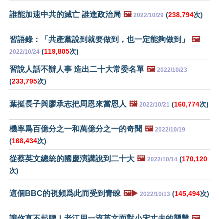
誰能加速中共的滅亡 誰進政治局
🖼️
(
238,794
次)
2022/10/29
習語錄：「共產黨說到就要做到，也一定能夠做到」
🖼️
(
119,805
次)
2022/10/24
習說人話不辦人事 造出二十大常委名單
🖼️
2022/10/23
(
233,795
次)
葉挺長子與廖承志把周恩來當恩人
🖼️
(
160,774
次)
2022/10/21
機率爲百億分之一和萬億分之一的奇聞
🖼️
2022/10/19
(
168,434
次)
從蔡英文總統的國慶演講說到二十大
🖼️
(
170,120
2022/10/14
次)
這個BBC的視頻爲此而受到青睞
🖼️▶️
(
145,494
次)
2022/10/13
讓你直不起腰！老江用一流英文面對小宋丈夫的襲擊
🖼️