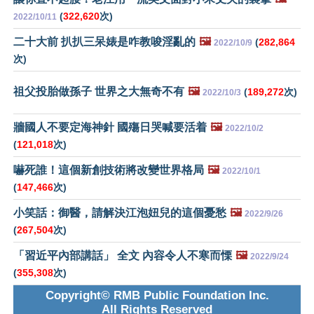
(
322,620
次)
2022/10/11
二十大前 扒扒三呆婊是咋教唆淫亂的
🖼️
(
282,864
2022/10/9
次)
祖父投胎做孫子 世界之大無奇不有
🖼️
(
189,272
次)
2022/10/3
牆國人不要定海神針 國殤日哭喊要活着
🖼️
2022/10/2
(
121,018
次)
嚇死誰！這個新創技術將改變世界格局
🖼️
2022/10/1
(
147,466
次)
小笑話：御醫，請解決江泡妞兒的這個憂愁
🖼️
2022/9/26
(
267,504
次)
「習近平內部講話」 全文 內容令人不寒而慄
🖼️
2022/9/24
(
355,308
次)
Copyright© RMB Public Foundation Inc.
All Rights Reserved