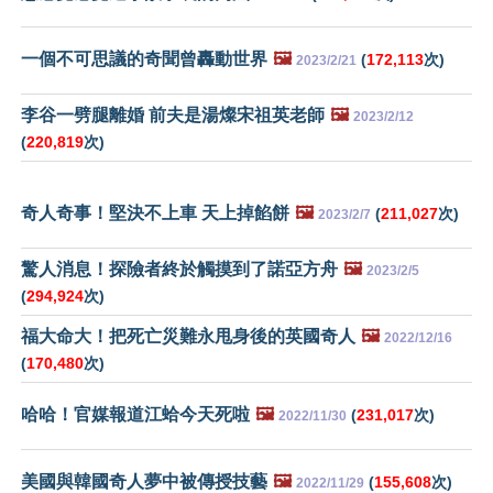
一個不可思議的奇聞曾轟動世界
🖼️
(
172,113
次)
2023/2/21
李谷一劈腿離婚 前夫是湯燦宋祖英老師
🖼️
2023/2/12
(
220,819
次)
奇人奇事！堅決不上車 天上掉餡餅
🖼️
(
211,027
次)
2023/2/7
驚人消息！探險者終於觸摸到了諾亞方舟
🖼️
2023/2/5
(
294,924
次)
福大命大！把死亡災難永甩身後的英國奇人
🖼️
2022/12/16
(
170,480
次)
哈哈！官媒報道江蛤今天死啦
🖼️
(
231,017
次)
2022/11/30
美國與韓國奇人夢中被傳授技藝
🖼️
(
155,608
次)
2022/11/29