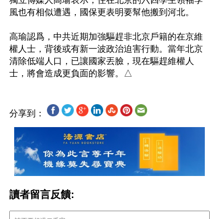
獨立傳媒人高瑜表示，住在北京的六四學生領袖季
風也有相似遭遇，國保更表明要幫他搬到河北。

高瑜認爲，中共近期加強驅趕非北京戶籍的在京維
權人士，背後或有新一波政治迫害行動。當年北京
清除低端人口，已讓國家丟臉，現在驅趕維權人
分享到：
讀者留言反饋: