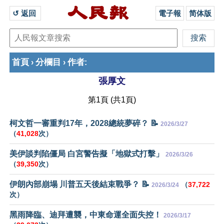
↺ 返回 
電子報
简体版
首頁
分欄目
作者
›
›
:
張厚文
第1頁 (共1頁)
柯文哲一審重判17年，2028總統夢碎？ 📝
2026/3/27
（
41,028
次）
美伊談判陷僵局 白宮警告擬「地獄式打擊」
2026/3/26
（
39,350
次）
伊朗內部崩塌 川普五天後結束戰爭？ 📝
（
37,722
2026/3/24
次）
黑雨降臨、迪拜遭襲，中東命運全面失控！
2026/3/17