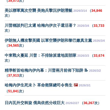
（
39,073
次）
美以聯軍萬次空襲 美炮兵擊沉伊朗潛艇
（
34,846
2026/3/14
次）
川普稱談判已太遲 哈梅內伊次子還活著？
（
33,733
2026/3/4
次）
伊朗無人機攻擊英國 以軍空襲伊朗和黎巴嫩真主黨
2026/3/4
（
34,565
次）
中東戰火蔓延 川普：不排除派遣地面部隊
（
33,674
2026/3/3
次）
精準斬首哈梅內伊內幕：川普兩月前佈下陷阱 📝
2026/3/2
（
37,913
次）
哈梅內伊生死未卜 革命衛隊總司令喪生
🖼️
2026/3/1
（
51,841
次）
日內瓦外交斡旋 俄烏依然分歧巨大
（
36,267
次）
2026/2/27