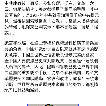
中共建政後，肅反、公私合營、反右、文革、六
四、鎮壓法輪功，每次都採用了相同的手段。其中
最著名的，是1957年中共號召知識份子給中共提意
見，然後按圖索驥捉拿「右派」，當被人指爲陰謀
的時候，毛澤東公開表示：那不是陰謀，而是「陽
謀」。
謊言和欺騙，在這些奪權和保權過程扮演了極爲重
要的角色。中國知識份子自古以來就具有深厚的歷
史意識。中國是世界上信史最長也最完整的國家，
蓋中國人要依據歷史來判斷現實，甚至從中達致個
人精神的昇華。因此，隱瞞和篡改歷史也成爲中國
共產黨的重要統治手段。從早至春秋戰國，晚至文
革歷史全面加以隱瞞、篡改和改述，50多年來從未
間斷，並且對所有還歷史本來面目的努力，都無情
地予以封鎖和滅殺。