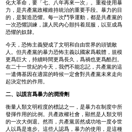
化大革命，要「七、八年再來一次」。重複使用暴
力，是共產黨政權維持統治的重要手段。暴力的目
的，是製造恐懼。每一次鬥爭運動，都是共產黨的
一次恐懼訓練，讓人民內心顫抖着屈服，以至成爲
恐懼的奴隸。
今天，恐怖主義變成了文明和自由世界的頭號敵
人。但共產黨的暴力恐怖主義以國家爲載體，規模
更爲巨大，持續時間更爲長久，爲禍也更爲酷烈。
在二十一世紀的今天，我們不能忘記，共產黨的這
一遺傳基因在適當的時候一定會對共產黨未來走向
起決定性的作用。
二、以謊言爲暴力的潤滑劑
衡量人類文明程度的標誌之一，是暴力在制度中所
發揮作用的比例。共產政權社會，顯然是人類文明
的一次大倒退。然而，共產黨居然成功地一度令世
人以爲是進步。這些人認爲，暴力的使用，是這種