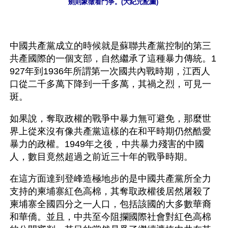
劍則象徵着鬥爭。(大紀元配圖) 
中國共產黨成立的時候就是蘇聯共產黨控制的第三
共產國際的一個支部，自然繼承了這種暴力傳統。1
927年到1936年所謂第一次國共內戰時期，江西人
口從二千多萬下降到一千多萬，其禍之烈，可見一
斑。
如果說，奪取政權的戰爭中暴力無可避免，那麼世
界上從來沒有像共產黨這樣的在和平時期仍然酷愛
暴力的政權。1949年之後，中共暴力殘害的中國
人，數目竟然超過之前近三十年的戰爭時期。
在這方面達到登峰造極地步的是中國共產黨所全力
支持的柬埔寨紅色高棉，其奪取政權後居然屠殺了
柬埔寨全國四分之一人口，包括該國的大多數華裔
和華僑。並且，中共至今阻攔國際社會對紅色高棉