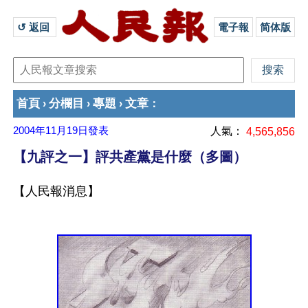
↺ 返回 
電子報
简体版
首頁
分欄目
專題
文章
›
›
›
：
2004年11月19日
發表
人氣：
4,565,856
【九評之一】評共產黨是什麼（多圖）
【人民報消息】