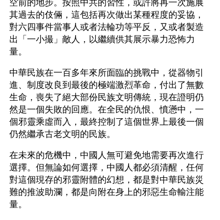
空前的地步。按照中共的習性，或許將再一次施展
其過去的伎倆，這包括再次做出某種程度的妥協，
對六四事件當事人或者法輪功等平反，又或者製造
出「一小撮」敵人，以繼續供其展示暴力恐怖力
量。
中華民族在一百多年來所面臨的挑戰中，從器物引
進、制度改良到最後的極端激烈革命，付出了無數
生命，喪失了絕大部份民族文明傳統，現在證明仍
然是一個失敗的回應。在全民的仇恨、憤懣中，一
個邪靈乘虛而入，最終控制了這個世界上最後一個
仍然繼承古老文明的民族。
在未來的危機中，中國人無可避免地需要再次進行
選擇。但無論如何選擇，中國人都必須清醒，任何
對這個現存的邪靈附體的幻想，都是對中華民族災
難的推波助瀾，都是向附在身上的邪惡生命輸注能
量。