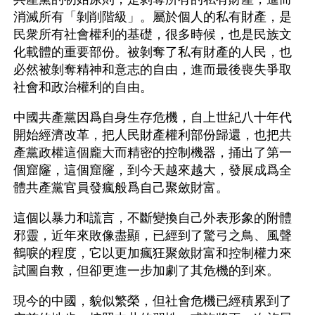
消滅所有「剝削階級」。屬於個人的私有財產，是
民衆所有社會權利的基礎，很多時候，也是民族文
化載體的重要部份。被剝奪了私有財產的人民，也
必然被剝奪精神和意志的自由，進而最後喪失爭取
社會和政治權利的自由。
中國共產黨因爲自身生存危機，自上世紀八十年代
開始經濟改革，把人民財產權利部份歸還，也把共
產黨政權這個龐大而精密的控制機器，捅出了第一
個窟窿，這個窟窿，到今天越來越大，發展成爲全
體共產黨官員發瘋般爲自己聚斂財富。
這個以暴力和謊言，不斷變換自己外表形象的附體
邪靈，近年來敗像盡顯，已經到了驚弓之鳥、風聲
鶴唳的程度，它以更加瘋狂聚斂財富和控制權力來
試圖自救，但卻更進一步加劇了其危機的到來。
現今的中國，貌似繁榮，但社會危機已經積累到了