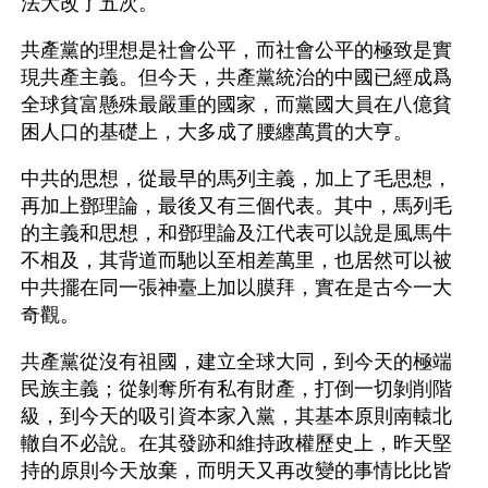
法大改了五次。
共產黨的理想是社會公平，而社會公平的極致是實
現共產主義。但今天，共產黨統治的中國已經成爲
全球貧富懸殊最嚴重的國家，而黨國大員在八億貧
困人口的基礎上，大多成了腰纏萬貫的大亨。
中共的思想，從最早的馬列主義，加上了毛思想，
再加上鄧理論，最後又有三個代表。其中，馬列毛
的主義和思想，和鄧理論及江代表可以說是風馬牛
不相及，其背道而馳以至相差萬里，也居然可以被
中共擺在同一張神臺上加以膜拜，實在是古今一大
奇觀。
共產黨從沒有祖國，建立全球大同，到今天的極端
民族主義；從剝奪所有私有財產，打倒一切剝削階
級，到今天的吸引資本家入黨，其基本原則南轅北
轍自不必說。在其發跡和維持政權歷史上，昨天堅
持的原則今天放棄，而明天又再改變的事情比比皆