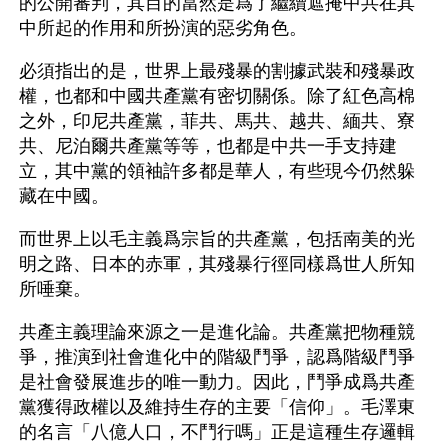
的公開審判，其目的當然是爲了繼續遮掩中共在其
中所起的作用和所扮演的惡劣角色。
必須指出的是，世界上最殘暴的割據武裝和殘暴政
權，也都和中國共產黨有密切關係。除了紅色高棉
之外，印尼共產黨，菲共、馬共、越共、緬共、寮
共、尼泊爾共產黨等等，也都是中共一手支持建
立，其中黨的領袖許多都是華人，有些現今仍然躲
藏在中國。
而世界上以毛主義爲宗旨的共產黨，包括南美的光
明之路、日本的赤軍，其殘暴行徑同樣爲世人所知
所唾棄。
共產主義理論來源之一是進化論。共產黨把物種競
爭，推演到社會進化中的階級鬥爭，認爲階級鬥爭
是社會發展進步的唯一動力。因此，鬥爭成爲共產
黨獲得政權以及維持生存的主要「信仰」。毛澤東
的名言「八億人口，不鬥行嗎」正是這種生存邏輯