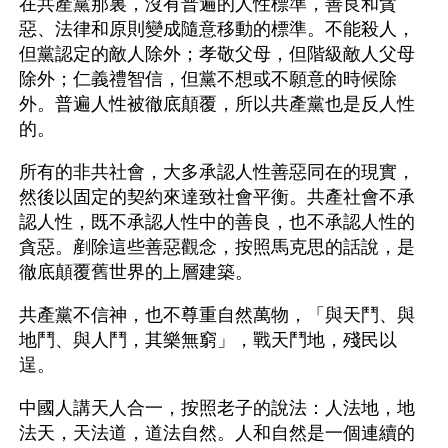
在共產黨那裏，沒有普遍的人性標準，善良和貪
惡、法律和原則變成隨意移動的標準。不能殺人，
但黨認定的敵人除外；孝敬父母，但階級敵人父母
除外；仁義禮智信，但黨不想或不願意的時候除
外。普遍人性被徹底顛覆，所以共產黨也是反人性
的。
所有的非共社會，大多承認人性善惡同在的現實，
然後以固定的契約來達致社會平衡。共產社會不承
認人性，既不承認人性中的善良，也不承認人性的
貪惡。剷除這些善惡觀念，按照馬克思的話說，是
徹底顛覆舊世界的上層建築。
共產黨不信神，也不尊重自然萬物，「與天鬥、與
地鬥、與人鬥，其樂無窮」，戰天鬥地，殘民以
逞。
中國人講天人合一，按照老子的說法：人法地，地
法天，天法道，道法自然。人和自然是一個連續的