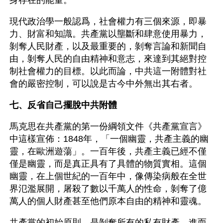
身存在的能量。
現代政治學一般認爲，社會權力有三個來源，即暴
力、財富和知識。共產黨以壟斷和肆意使用暴力，
剝奪人民財產，以及最重要的，剝奪言論和新聞自
由，剝奪人民的自由精神和意志，來達到其絕對控
制社會權力的目標。以此而論，中共這一附體對社
會的嚴密控制，可以說是古今中外無出其右者。
七、反省自己擺脫中共附體
馬克思在共產黨的第一份綱領文件《共產黨宣言》
中這樣宣佈：1848年，「一個幽靈，共產主義的幽
靈，在歐洲遊蕩」。一百年後，共產主義已經不僅
僅是幽靈，而是真正具有了具體的物質實相。這個
幽靈，在上個世紀的一百年中，像傳染病般在全世
界氾濫展開，屠殺了數以千萬人的性命，剝奪了億
萬人的個人財產甚至他們原本自由的精神和靈魂。
共產黨的初始原則，是剝奪所有的私有財產，進而