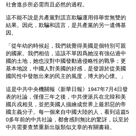
社會進步所必需而且必然的過程。
這不能不說是共產黨對謊言欺騙運用得舉世無雙的
結果。因此，欺騙和謊言，是共產黨的另一遺傳基
因。
「從年幼的時候起，我們就覺得美國是個特別可親
的國家。我們相信，這該不單因爲她沒有強佔過中
國的土地，她也沒對中國發動過侵略性的戰爭；更
基本地說，中國人對美國的好感，是發源於從美國
國民性中發散出來的民主的風度，博大的心懷。」
這是中共中央機關報《新華日報》1947年7月4日發
表的社論，僅僅三年之後，中共便派兵在北韓和美
國兵戎相見，並把美國人描繪成世界上最邪惡的帝
國主義分子。每一個來自中國大陸的人，看到這篇5
0多年前的中共社論，都會感到無比的驚訝，以至於
中共需要查禁重新出版類似文章的有關書籍。