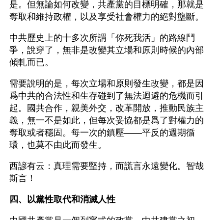
是。但無論如何改變，共產黨的目標明確，那就是
奪取和維持政權，以及享受社會權力的絕對壟斷。
中共歷史上的十多次所謂「你死我活」的路線鬥
爭，說穿了，無非是改變其立場和原則時候的內部
傾軋而已。
需要說明的是，每次立場和原則發生改變，都是因
爲中共的合法性和生存碰到了無法迴避的危機而引
起。國共合作，親美外交，改革開放，推動民族主
義，無一不是如此，但每次妥協都是爲了對權力的
奪取或者穩固。每一次的鎮壓——平反的週期循
環，也莫不由此而發生。
西諺有云：真理需要堅持，而謊言永遠變化。智哉
斯言！
四、以黨性取代和消滅人性