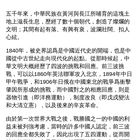
五千年來，中華民族在黃河與長江所哺育的這塊土
地上滋長生息，歷經了數十個朝代，創造了燦爛的
文明；其間有起有落、有興有衰，波瀾壯闊、扣人
心絃。
1840年，被史界認爲是中國近代史的開端，也是中
國從中古世紀走向現代化的起點。從那時候起，中
華文明大概經歷了四波的挑戰和回應。前三波挑
戰，可以以1860年英法聯軍攻入北京，1894年中日
甲午戰爭，和1906年日俄在中國東北的戰爭爲衝擊
肇因所形成的挑戰，而中國對之的相應回應，則是
器物引進（即洋務運動），制度改良（即戊戌變法
和大清立憲），以及後來的辛亥革命。
由於第一次世界大戰之後，戰勝國之一的中國的利
益未被列強考慮，當時的許多中國人認定，前三波
的回應全都失敗了，因此出現了五四運動，從而開