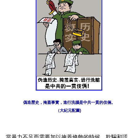
僞造歷史，掩蓋事實，進行洗腦是中共一貫的伎倆。
（大紀元配圖) 
當暴力不足而需要加以掩蓋修飾的時候，欺騙和謊