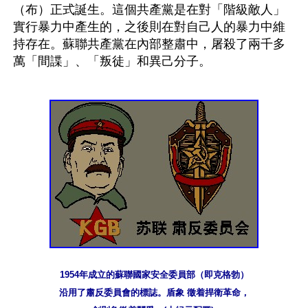
（布）正式誕生。這個共產黨是在對「階級敵人」
實行暴力中產生的，之後則在對自己人的暴力中維
持存在。蘇聯共產黨在內部整肅中，屠殺了兩千多
萬「間諜」、「叛徒」和異己分子。
1954年成立的蘇聯國家安全委員部（即克格勃）
沿用了肅反委員會的標誌。盾象 徵着捍衛革命，