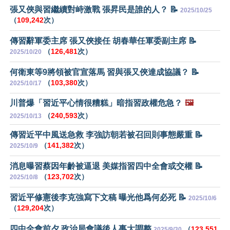
張又俠與習繼續對峙激戰 張昇民是誰的人？ 📝
2025/10/25
（
109,242
次）
傳習辭軍委主席 張又俠接任 胡春華任軍委副主席 📝
（
126,481
次）
2025/10/20
何衛東等9將領被官宣落馬 習與張又俠達成協議？ 📝
（
103,380
次）
2025/10/17
川普爆「習近平心情很糟糕」暗指習政權危急？
🖼️
（
240,593
次）
2025/10/13
傳習近平中風送急救 李強訪朝若被召回則事態嚴重 📝
（
141,382
次）
2025/10/9
消息曝習蔡因年齡被逼退 美媒指習四中全會或交權 📝
（
123,702
次）
2025/10/8
習近平修憲後李克強寫下文稿 曝光他爲何必死 📝
2025/10/6
（
129,204
次）
四中全會前夕 政治局會議後人事大調整
（
123,551
2025/9/30