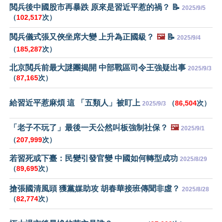
閲兵後中國股市再暴跌 原來是習近平惹的禍？ 📝
2025/9/5
（
102,517
次）
閲兵儀式張又俠坐席大變 上升為正國級？
🖼️
📝
2025/9/4
（
185,287
次）
北京閲兵前最大謎團揭開 中部戰區司令王強疑出事
2025/9/3
（
87,165
次）
給習近平惹麻煩 這 「五類人」被盯上
（
86,504
次）
2025/9/3
「老子不玩了」最後一天公然叫板強制社保？
🖼️
2025/9/1
（
207,999
次）
若習死或下臺：民變引發官變 中國如何轉型成功
2025/8/29
（
89,695
次）
搶張國清風頭 獲黨媒助攻 胡春華接班傳聞非虛？
2025/8/28
（
82,774
次）