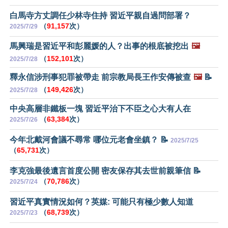
白馬寺方丈調任少林寺住持 習近平親自過問部署？
（
91,157
次）
2025/7/29
馬興瑞是習近平和彭麗媛的人？出事的根底被挖出
🖼️
（
152,101
次）
2025/7/28
釋永信涉刑事犯罪被帶走 前宗教局長王作安傳被查
🖼️
📝
（
149,426
次）
2025/7/28
中央高層非鐵板一塊 習近平治下不臣之心大有人在
（
63,384
次）
2025/7/26
今年北戴河會議不尋常 哪位元老會坐鎮？ 📝
2025/7/25
（
65,731
次）
李克強最後遺言首度公開 密友保存其去世前親筆信 📝
（
70,786
次）
2025/7/24
習近平真實情況如何？英媒: 可能只有極少數人知道
（
68,739
次）
2025/7/23