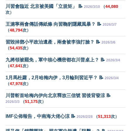
川習會臨近 北京被美國「立規矩」 📝
（
44,080
2026/3/10
次）
王滬寧兩會傳話傳紙條 向習鞠躬隱藏風暴？ 📝
2026/3/7
（
48,794
次）
習毀掉鄧小平政治遺產，兩會被李強打臉？ 📝
2026/3/6
（
54,435
次）
九將領被罷免，軍中核心機密都在川普桌上？ 📝
2026/3/4
（
47,641
次）
1月馬杜蘿，2月哈梅內伊，3月輪到習近平？ 📝
2026/3/4
（
47,978
次）
川普斬首哈梅內伊向北京釋放三信號 習後背發涼 📝
（
51,175
次）
2026/3/3
IMF公佈報告，中南海大佬心涼 📝
（
51,313
次）
2026/2/28