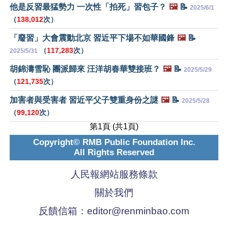
他是反習最猛勢力 一次性「拍死」習包子？
🖼️
📝
2025/6/1
（
138,012
次）
「廢習」大會震動北京 習近平下場不如華國鋒
🖼️
📝
（
117,283
次）
2025/5/31
胡錦濤雪恥 團派歸來 汪洋胡春華雙接班？
🖼️
📝
2025/5/29
（
121,735
次）
加害者與受害者 習近平父子雙重身份之謎
🖼️
📝
2025/5/28
（
99,120
次）
第1頁 (共1頁)
Copyright© RMB Public Foundation Inc.
All Rights Reserved
人民報網站服務條款
關於我們
反饋信箱：
editor@renminbao.com