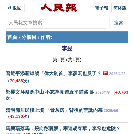
↺ 返回 
電子報
简体版
首頁
分欄目
作者
›
›
:
李昱
第1頁 (共1頁)
習近平添新綽號「偉大剁首」李彥宏也反了？
🖼️
2026/4/23
（
70,488
次）
鄭麗文拜祭孫中山 不忘為見習近平鋪路 📝
（
43,763
2026/4/9
次）
清明節居民樓上墳 「骨灰房」背後的荒誕內幕
2026/4/6
（
43,130
次）
馬興瑞落馬，燒向彭麗媛，牽連胡春華，李希也危險？