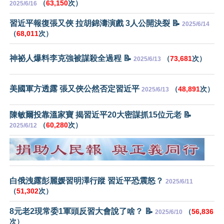
（
63,150
次）
2025/6/16
習近平報復張又俠 拉胡錦濤演戲 3人公開決裂 📝
2025/6/14
（
68,011
次）
神祕人爆料李克強被謀殺全過程 📝
（
73,681
次）
2025/6/13
美國軍方透露 張又俠公然否定習近平
（
48,891
次）
2025/6/13
陳敏爾投靠溫家寶 揭習近平20大密謀抓15位元老 📝
（
60,280
次）
2025/6/12
白俄洩露彭麗媛習明澤行蹤 習近平恐震怒？
2025/6/11
（
51,302
次）
8元老2現常委1軍頭反習大會說了啥？ 📝
（
56,836
2025/6/10
次）