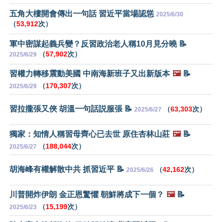
五角大樓開會傳出一句話 習近平當場認慫
2025/6/30
（
53,912
次）
軍中密謀起義兵變？反習政治老人稱10月見分曉 📝
（
57,902
次）
2025/6/29
習權力轉移震動美國 中南海新班子又出新版本
🖼️
📝
（
170,307
次）
2025/6/29
習拉攏張又俠 胡溫一句話説服張 📝
（
63,303
次）
2025/6/27
獨家：知情人稱習母齊心已去世 原住杏林山莊
🖼️
📝
（
188,044
次）
2025/6/27
胡海峰有權解散中共 抓習近平 📝
（
42,162
次）
2025/6/26
川普開炸伊朗 金正恩驚懼 朝鮮將成下一個？
🖼️
📝
（
15,199
次）
2025/6/23