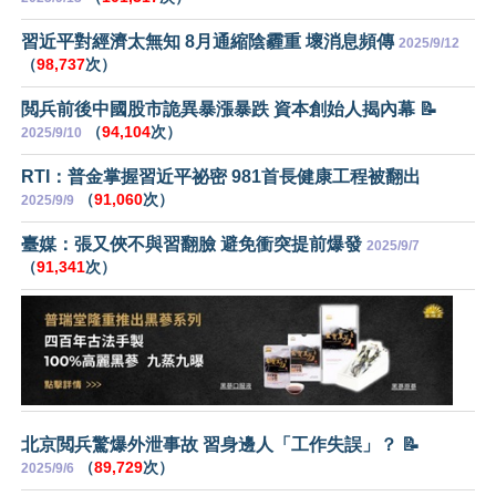
習近平對經濟太無知 8月通縮陰霾重 壞消息頻傳
2025/9/12
（
98,737
次）
閲兵前後中國股市詭異暴漲暴跌 資本創始人揭內幕 📝
（
94,104
次）
2025/9/10
RTI：普金掌握習近平祕密 981首長健康工程被翻出
（
91,060
次）
2025/9/9
臺媒：張又俠不與習翻臉 避免衝突提前爆發
2025/9/7
（
91,341
次）
北京閲兵驚爆外泄事故 習身邊人「工作失誤」？ 📝
（
89,729
次）
2025/9/6