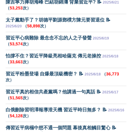
陳吉寧力捧胡海峰 巴結胡錦濤 背棄習近平? 📝
2025/6/21
（
53,253
次）
太子黨動手了？胡德平劉源鄧樸方陳元要習退位 📝
（
58,898
次）
2025/6/20
習近平心病難除 最念念不忘的人之子發聲
2025/6/19
（
53,574
次）
怕撐不住？習近平降級亮相哈薩克 傳元老操控
2025/6/18
（
33,663
次）
習近平粉墨登場 自爆最頂級機密？ 📝
（
36,773
2025/6/18
次）
習近平真的相信共產黨嗎？他講過一句真話 📝
2025/6/17
（
51,565
次）
白俄刪除習明澤報導泄天機 習近平時日無多？ 📝
2025/6/16
（
54,128
次）
傳習近平病榻中想不通一個問題 幕後真相觸目驚心 📝