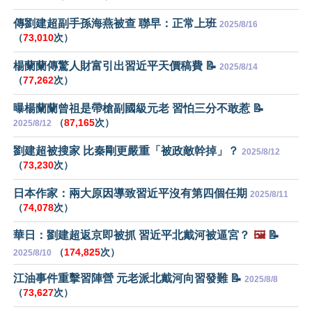
傳劉建超副手孫海燕被查 聯早：正常上班
2025/8/16
（
73,010
次）
楊蘭蘭傳驚人財富引出習近平天價稿費 📝
2025/8/14
（
77,262
次）
曝楊蘭蘭曾祖是帶槍副國級元老 習怕三分不敢惹 📝
（
87,165
次）
2025/8/12
劉建超被搜家 比秦剛更嚴重「被政敵幹掉」？
2025/8/12
（
73,230
次）
日本作家：兩大原因導致習近平沒有第四個任期
2025/8/11
（
74,078
次）
華日：劉建超返京即被抓 習近平北戴河被逼宮？
🖼️
📝
（
174,825
次）
2025/8/10
江油事件重擊習陣營 元老派北戴河向習發難 📝
2025/8/8
（
73,627
次）