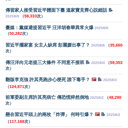
傳習家人接受習近平體面下臺 溫家寶見齊心説錯話 📝
（
58,333
次）
2025/6/9
臺媒：黨媒避提習近平 汪洋胡春華異常火爆
2025/6/6
（
50,282
次）
習近平擺家宴 女主人缺席 彭麗媛出事了？
（
35,660
2025/6/6
次）
傳汪洋向元老提三大條件 不同意不接班 📝
（
59,353
2025/6/4
次）
翻版李克強 許其亮跑步心梗死 誰下毒手？
🖼️
📝
2025/6/3
（
124,871
次）
前軍委副主席許其亮病亡 傳恐慌猝然倒地
（
48,290
2025/6/2
次）
懸在習近平頭上的兩枚「炸彈」 何時引爆？
🖼️
📝
2025/6/2
（
117,168
次）