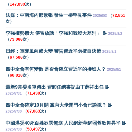
（
147,899
次）
法媒：中南海內部緊張 發生一樁罕見事件
（
72,851
2025/8/3
次）
李強權勢擴大 傳習放話「李強和我沒大差別」 📝
2025/8/2
（
73,066
次）
日經：軍隊風向或大變 警告習近平勿擅自決策
2025/8/1
（
67,586
次）
四中全會有何變數 是否會確立習近平的接班人？
2025/8/1
（
68,818
次）
最新9常委名單傳出 習卸任總書記由丁薛祥出任 📝
（
71,430
次）
2025/7/31
四中全會確定10月開 黨內大佬閉門小會已談攏？ 📝
（
67,063
次）
2025/7/30
中國洪災40死百姓欲哭無淚 人民網新華網照舊歌舞昇平 📝
（
50,497
次）
2025/7/30