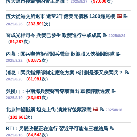
恆大退市後最慘的苦主是誰？
（
97,000
次）
2025/8/27
恆大從港交所退市 遺留3千億美元債務 1300爛尾樓
🖼️
📝
（
233,591
次）
2025/8/26
習成光桿司令 兵變已發生 政變進行中或成真 📝
2025/8/24
（
91,287
次）
內幕：閲兵辦傳拒習閲兵聲音 歡迎張又俠檢閲部隊 📝
（
83,872
次）
2025/8/22
消息：閲兵指揮部制定應急方案 B計劃是張又俠閲兵？ 📝
（
81,981
次）
2025/8/20
吳慢山：中南海兵變聲音穿墻而出 軍權靜默過渡 📝
（
83,581
次）
2025/8/19
北京神祕斷網 坦克上街 演練背後藏深意
🖼️
📝
2025/8/18
（
182,681
次）
RTI：兵變政變正在進行 習近平可能有三種結局 📝
（
84,543
次）
2025/8/16