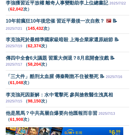
李強獲習近平放權 離奇人事變動助李上位總書記
2025/7/22
（
62,042
次）
10年前瘋狂10年後悲催 習近平最後一次自救？
🖼️
📝
（
145,432
次）
2025/7/21
李克強死於最精準國家級暗殺 上海企業家還原細節 📝
（
62,374
次）
2025/7/19
傳四中全會6大議題 習重大倒退？8月底開會沒戲 📝
（
58,204
次）
2025/7/17
「三大件」酷刑太血腥 傳秦剛熬不住被整死 📝
2025/7/16
（
61,048
次）
李克強死因新解：水中電擊死 參與搶救醫生洩真相
（
98,150
次）
2025/7/15
他是黑馬？中共高層自爆要向他匯報而非習
2025/7/13
（
61,908
次）