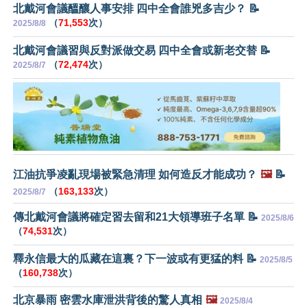
北戴河會議醞釀人事安排 四中全會誰兇多吉少？ 📝
（
71,553
次）
2025/8/8
北戴河會議習與反對派做交易 四中全會或新老交替 📝
（
72,474
次）
2025/8/7
江油抗爭凌亂現場被緊急清理 如何造反才能成功？
🖼️
📝
（
163,133
次）
2025/8/7
傳北戴河會議將確定習去留和21大領導班子名單 📝
2025/8/6
（
74,531
次）
釋永信最大的瓜藏在這裏？下一波或有更猛的料 📝
2025/8/5
（
160,738
次）
北京暴雨 密雲水庫泄洪背後的驚人真相
🖼️
2025/8/4