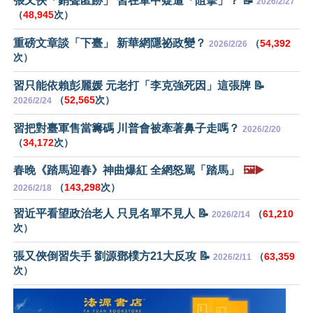
張又俠「銷聲匿跡」 習在軍中疑遭「阻擊」？ 📝
2026/2/27
（
48,945
次）
重磅文章談「下臺」 新華網隱祕政變？
（
54,392
2026/2/26
次）
習只能依賴彭麗媛 元老打「李克強死因」這張牌 📝
（
52,565
次）
2026/2/24
習把對臺軍售當籌碼 川普會被牽著鼻子走嗎？
2026/2/20
（
34,172
次）
春晚《踏馬迎春》神曲爆紅 全網怒駡「踏馬」
🖼️▶️
（
143,298
次）
2026/2/18
習近平看望政治老人 只見名單不見人 📝
（
61,210
2026/2/14
次）
張又俠倒習失手 劉源鄧樸方21大反攻 📝
（
63,359
2026/2/11
次）