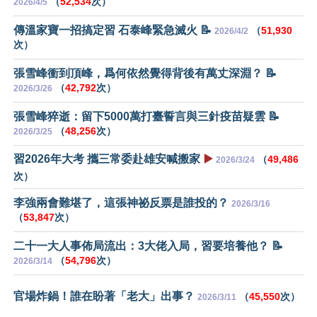
（
52,534
次）
2026/4/5
傳溫家寶一招搞定習 石泰峰緊急滅火 📝
（
51,930
2026/4/2
次）
張雪峰衝到頂峰，爲何依然覺得背後有萬丈深淵？ 📝
（
42,792
次）
2026/3/26
張雪峰猝逝：留下5000萬打臺誓言與三針疫苗疑雲 📝
（
48,256
次）
2026/3/25
習2026年大考 攜三常委赴雄安喊搬家
▶️
（
49,486
2026/3/24
次）
李強兩會難堪了，這張神祕反票是誰投的？
2026/3/16
（
53,847
次）
二十一大人事佈局流出：3大佬入局，習要培養他？ 📝
（
54,796
次）
2026/3/14
官場炸鍋！誰在盼著「老大」出事？
（
45,550
次）
2026/3/11