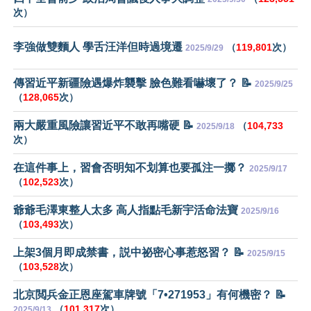
次）
李強做雙麵人 學舌汪洋但時過境遷
（
119,801
次）
2025/9/29
傳習近平新疆險遇爆炸襲擊 臉色難看嚇壞了？ 📝
2025/9/25
（
128,065
次）
兩大嚴重風險讓習近平不敢再嘴硬 📝
（
104,733
2025/9/18
次）
在這件事上，習會否明知不划算也要孤注一擲？
2025/9/17
（
102,523
次）
爺爺毛澤東整人太多 高人指點毛新宇活命法寶
2025/9/16
（
103,493
次）
上架3個月即成禁書，説中祕密心事惹怒習？ 📝
2025/9/15
（
103,528
次）
北京閲兵金正恩座駕車牌號「7•271953」有何機密？ 📝
（
101,317
次）
2025/9/13