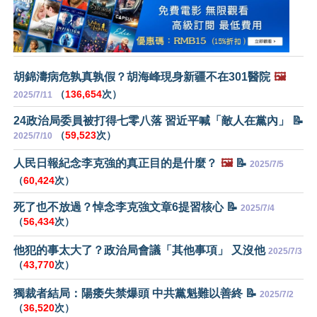
胡錦濤病危孰真孰假？胡海峰現身新疆不在301醫院
🖼️
（
136,654
次）
2025/7/11
24政治局委員被打得七零八落 習近平喊「敵人在黨內」 📝
（
59,523
次）
2025/7/10
人民日報紀念李克強的真正目的是什麼？
🖼️
📝
2025/7/5
（
60,424
次）
死了也不放過？悼念李克強文章6提習核心 📝
2025/7/4
（
56,434
次）
他犯的事太大了？政治局會議「其他事項」 又沒他
2025/7/3
（
43,770
次）
獨裁者結局：陽痿失禁爆頭 中共黨魁難以善終 📝
2025/7/2
（
36,520
次）