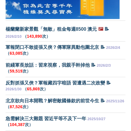
楊蘭蘭新家景觀「無敵」租金每週8500 澳元
🖼️
📝
（
143,890
次）
2026/2/10
軍報閉口不敢提張又俠？傳軍隊異動包圍北京 📝
2026/2/4
（
63,085
次）
前綫軍長放話：習來視察，我親手幹掉他 📝
2026/2/3
（
59,519
次）
反對抓張又俠？軍報藏四字暗語 習遭遇二次政變 📝
（
65,869
次）
2026/1/30
北京欲向日本開戰？解密敵國條款的前世今生 📝
2025/11/26
（
87,526
次）
急需解決三大難題 習近平等不及下一年
2025/10/27
（
104,387
次）