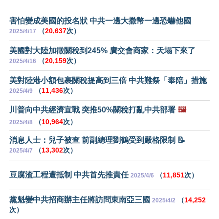
害怕變成美國的投名狀 中共一邊大撒幣一邊恐嚇他國
（
20,637
次）
2025/4/17
美國對大陸加徵關稅到245% 廣交會商家：天塌下來了
（
20,159
次）
2025/4/16
美對陸港小額包裹關稅提高到三倍 中共難祭「奉陪」措施
（
11,436
次）
2025/4/9
川普向中共經濟宣戰 突推50%關稅打亂中共部署
🖼️
（
10,964
次）
2025/4/8
消息人士：兒子被查 前副總理劉鶴受到嚴格限制 📝
（
13,302
次）
2025/4/7
豆腐渣工程遭抵制 中共首先推責任
（
11,851
次）
2025/4/6
黨魁變中共招商辦主任將訪問東南亞三國
（
14,252
2025/4/2
次）