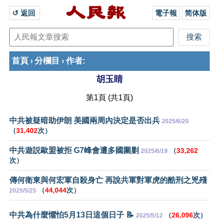
↺ 返回 
電子報
简体版
首頁
分欄目
作者
›
›
:
胡玉睛
第1頁 (共1頁)
中共被疑暗助伊朗 美國兩周內決定是否出兵
2025/6/20
（
31,402
次）
中共遊説歐盟被拒 G7峰會遭多國圍剿
（
33,262
2025/6/19
次）
傳何衛東與何宏軍自殺身亡 再說共軍對軍虎的酷刑之兇殘
（
44,044
次）
2025/5/25
中共為什麼懼怕5月13日這個日子 📝
（
26,096
次）
2025/5/12