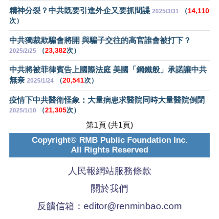
精神分裂？中共既要引進外企又要抓間諜
（
14,110
2025/3/31
次）
中共獨裁欺騙會將開 與騙子交往的高官誰會被打下？
（
23,382
次）
2025/2/25
中共將被菲律賓告上國際法庭 美國「鋼鐵般」承諾讓中共
無奈
（
20,541
次）
2025/1/24
疫情下中共醫衛怪象：大量病患求醫院同時大量醫院倒閉
（
21,305
次）
2025/1/10
第1頁 (共1頁)
Copyright© RMB Public Foundation Inc.
All Rights Reserved
人民報網站服務條款
關於我們
反饋信箱：
editor@renminbao.com