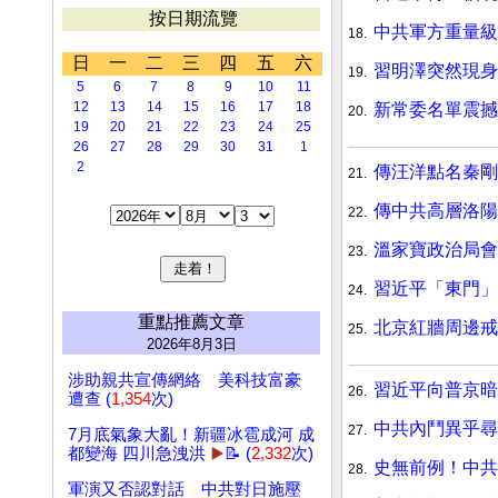
按日期流覽
中共軍方重量級
18.
日
一
二
三
四
五
六
習明澤突然現身
19.
5
6
7
8
9
10
11
12
13
14
15
16
17
18
新常委名單震撼
20.
19
20
21
22
23
24
25
26
27
28
29
30
31
1
2
傳汪洋點名秦剛
21.
傳中共高層洛陽
22.
溫家寶政治局會
23.
習近平「東門」
24.
重點推薦文章
北京紅牆周邊戒
25.
2026年8月3日
涉助親共宣傳網絡 美科技富豪
習近平向普京暗
26.
遭查 (
1,354
次)
中共內鬥異乎尋
27.
7月底氣象大亂！新疆冰雹成河 成
都變海 四川急洩洪
▶️
📝 (
2,332
次)
史無前例！中共
28.
軍演又否認對話 中共對日施壓