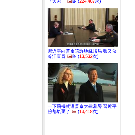
「天索」
🖼️
📝 (
224,487
次)
習近平向普京暗許地緣賭局 張又俠
冷汗直冒
🖼️
📝 (
13,532
次)
一下飛機就遭普京大肆羞辱 習近平
臉都氣歪了
🖼️
(
13,418
次)