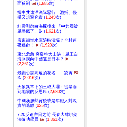
面反制
🖼️
(
1,885
次)
揭中共遠洋漁隊惡行 濫捕、侵
權又規避究責 (
1,249
次)
紅霞剛散白海豚撲來 「中共國被
風整瘋了」📝 (
1,621
次)
廣東細坳水庫隨時潰壩？全村連
夜逃命！
▶️
(
1,920
次)
東北危急 突爆特大山洪！風王白
海豚撲向中國還是日本？
▶️
(
2,361
次)
最顯心志高遠的花名——凌霄
🖼️
📝 (
2,016
次)
天象異常下的三峽大壩：從暴雨
到地震的反思📝 (
2,680
次)
中國漢服熱背後或是年輕人對現
實的逃離 (
925
次)
7.20反迫害日之前 長春大肆綁架
法輪功學員
🖼️
(
1,861
次)