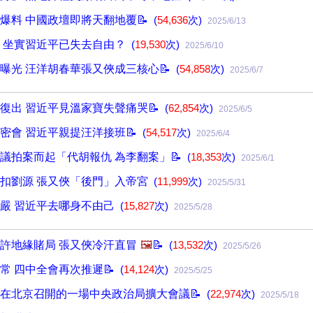
爆料 中國政壇即將天翻地覆📝
(
54,636
次)
2025/6/13
 坐實習近平已失去自由？
(
19,530
次)
2025/6/10
曝光 汪洋胡春華張又俠成三核心📝
(
54,858
次)
2025/6/7
復出 習近平見溫家寶失聲痛哭📝
(
62,854
次)
2025/6/5
密會 習近平親提汪洋接班📝
(
54,517
次)
2025/6/4
議拍案而起「代胡報仇 為李翻案」📝
(
18,353
次)
2025/6/1
扣劉源 張又俠「後門」入帝宮
(
11,999
次)
2025/5/31
嚴 習近平去哪身不由己
(
15,827
次)
2025/5/28
許地緣賭局 張又俠冷汗直冒
🖼️
📝
(
13,532
次)
2025/5/26
常 四中全會再次推遲📝
(
14,124
次)
2025/5/25
在北京召開的一場中央政治局擴大會議📝
(
22,974
次)
2025/5/18