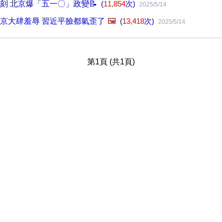
刻 北京爆「五一〇」政變📝
(
11,854
次)
2025/5/14
京大肆羞辱 習近平臉都氣歪了
🖼️
(
13,418
次)
2025/5/14
第1頁 (共1頁)