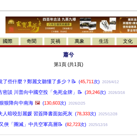
國際
奇聞
災禍
萬象
生活
文化
蕭兮
第1頁 (共1頁)
說了些什麼？鄭麗文聽懂了多少？📝
(
45,711
次)
2026/4/12
古密談 川普向中國空投「免死金牌」📝
(
39,246
次)
2026/3/16
 狠狠降向中南海
🖼️
(
130,603
次)
2026/2/25
夫人暗咬彭麗媛 習簽降書面如死灰
(
78,333
次)
2025/12/28
張又俠「團滅」中共空軍高層📝
(
82,723
次)
2025/12/16