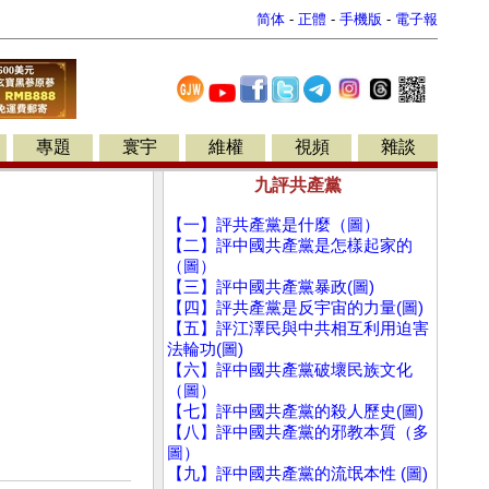
简体
-
正體
-
手機版
-
電子報
專題
寰宇
維權
視頻
雜談
九評共產黨
【一】評共產黨是什麼（圖）
【二】評中國共產黨是怎樣起家的
（圖）
【三】評中國共產黨暴政(圖)
【四】評共產黨是反宇宙的力量(圖)
【五】評江澤民與中共相互利用迫害
法輪功(圖)
【六】評中國共產黨破壞民族文化
（圖）
【七】評中國共產黨的殺人歷史(圖)
【八】評中國共產黨的邪教本質（多
圖）
【九】評中國共產黨的流氓本性 (圖)