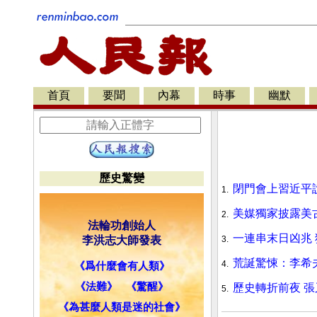
首頁
要聞
內幕
時事
幽默
歷史驚變
閉門會上習近平
1.
美媒獨家披露美
2.
法輪功創始人
一連串末日凶兆
李洪志大師發表
3.
荒誕驚悚：李希
4.
《爲什麼會有人類》
《法難》
《驚醒》
歷史轉折前夜 
5.
《為甚麼人類是迷的社會》