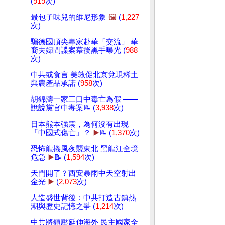
(
919
次)
最包子味兒的維尼形象
🖼️
(
1,227
次)
騙德國頂尖專家赴華「交流」 華
裔夫婦間諜案幕後黑手曝光 (
988
次)
中共或食言 美敦促北京兌現稀土
與農產品承諾 (
958
次)
胡錦濤一家三口中毒亡為假 ——
說說黨官中毒案📝 (
3,938
次)
日本熊本強震，為何沒有出現
「中國式傷亡」？
▶️
📝 (
1,370
次)
恐怖龍捲風夜襲東北 黑龍江全境
危急
▶️
📝 (
1,594
次)
天門開了？西安暴雨中天空射出
金光
▶️
(
2,073
次)
人造盛世背後：中共打造古鎮熱
潮與歷史記憶之爭 (
1,214
次)
中共將鎮壓延伸海外 民主國家全