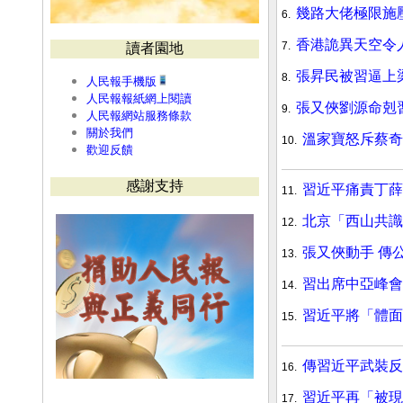
幾路大佬極限施
6.
香港詭異天空令
7.
讀者園地
張昇民被習逼上
8.
人民報手機版
人民報報紙網上閱讀
張又俠劉源命剋
9.
人民報網站服務條款
關於我們
溫家寶怒斥蔡奇
10.
歡迎反饋
感謝支持
習近平痛責丁薛
11.
北京「西山共識
12.
張又俠動手 傳
13.
習出席中亞峰會
14.
習近平將「體面
15.
傳習近平武裝反
16.
習近平再「被現
17.