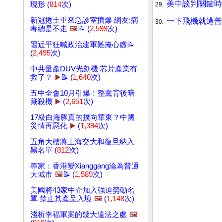
美中談判關鍵時
現形 (
814
次)
29.
新冠捲土重來急診室擠爆 網友:病
一下飛機就遭普
30.
毒總是不走
🖼️
📝 (
2,599
次)
習近平狂喊政治建軍難掩心虛📝
(
2,495
次)
中共量產DUV光刻機 芯片產業有
救了？
▶️
📝 (
1,640
次)
五中全會10月引爆！整黨背後暗
藏殺機
▶️
(
2,651
次)
17級白海豚真的撲向華東？中國
災情再惡化
▶️
(
1,394
次)
五角大樓將上海交大和復旦納入
黑名單 (
812
次)
專家：香港變Xianggang淪為普通
大城市
🖼️
📝 (
1,589
次)
美國將43家中企加入強迫勞動名
單 禁止其產品入境
🖼️
(
1,148
次)
淺析李福軍案的幾大違法之處
🖼️