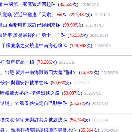
壓 中國第一家庭狼煙四起📝
(
80,559
次)
2025/12/12
人驚嘆 習近平難逃「天索」
🖼️
📝
(
224,487
次)
2025/12/7
梁山 至暗時刻或許已經到來📝
(
99,989
次)
2025/11/13
習近平 誰是最後的「勇士」？📝
(
75,532
次)
2025/10/18
 于朦朧案之火燒進中南海心臟📝
(
129,963
次)
2025/9/28
祥 蔡奇棋高一招
(
73,286
次)
2025/8/10
」出籠 習與中南海難過四大鬼門關？
(
13,929
次)
2025/6/28
公安部與國安部被軍管📝
(
54,660
次)
2025/6/25
暗藏驚天祕密--準備出逃之路
(
53,097
次)
2025/6/21
退場」？ 張又俠決定自己動手📝
(
55,372
次)
2025/6/19
撲失敗 何衛東與許其亮被處決📝
(
54,744
次)
2025/6/14
身」 熱地葬禮突顯胡錦濤不尋常地位
(
55,364
次)
2025/6/13