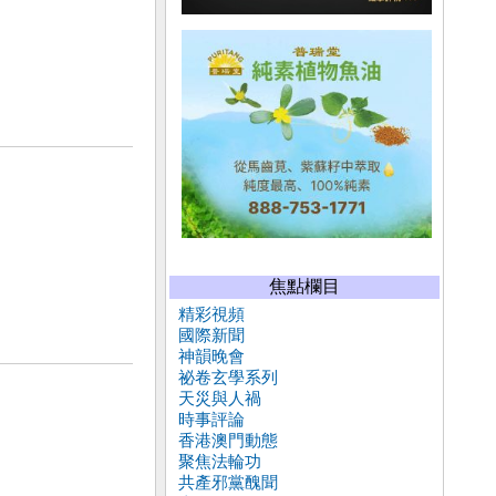
焦點欄目
精彩視頻
國際新聞
神韻晚會
祕卷玄學系列
天災與人禍
時事評論
香港澳門動態
聚焦法輪功
共產邪黨醜聞