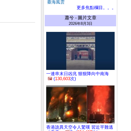
臺海風雲
更多焦點欄目。。。
蕭兮 - 圖片文章
2026年8月3日
一連串末日凶兆 狠狠降向中南海
🖼️
(
130,603
次)
香港詭異天空令人驚嘆 習近平難逃