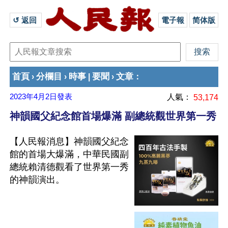
↺ 返回 
電子報
简体版
首頁
分欄目
時事
要聞
文章
›
›
|
›
：
2023年4月2日
發表
人氣：
53,174
神韻國父紀念館首場爆滿 副總統觀世界第一秀
【人民報消息】神韻國父紀念
館的首場大爆滿，中華民國副
總統賴清德觀看了世界第一秀