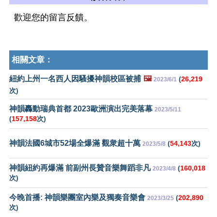
歡迎您的留言反饋。
相關文章：
紐約上州一名西人因騷擾神韻校區被捕
🖼️
(
26,219
2023/6/1
次)
神韻轟動瑞典首都 2023歐洲演出完美落幕
2023/5/11
(
157,158
次)
神韻法國6城市52場全爆滿 觀衆超十萬
(
54,143
次)
2023/5/8
神韻紐約再爆滿 前副州長贊音樂舞蹈非凡
(
160,018
2023/4/8
次)
今晚首播: 神韻樂團室內樂及獨奏音樂會
(
202,890
2023/3/25
次)