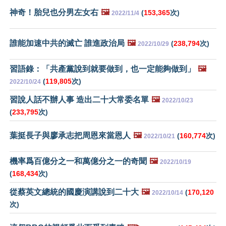
神奇！胎兒也分男左女右
🖼️
(
153,365
次)
2022/11/4
誰能加速中共的滅亡 誰進政治局
🖼️
(
238,794
次)
2022/10/29
習語錄：「共產黨說到就要做到，也一定能夠做到」
🖼️
(
119,805
次)
2022/10/24
習說人話不辦人事 造出二十大常委名單
🖼️
2022/10/23
(
233,795
次)
葉挺長子與廖承志把周恩來當恩人
🖼️
(
160,774
次)
2022/10/21
機率爲百億分之一和萬億分之一的奇聞
🖼️
2022/10/19
(
168,434
次)
從蔡英文總統的國慶演講說到二十大
🖼️
(
170,120
2022/10/14
次)