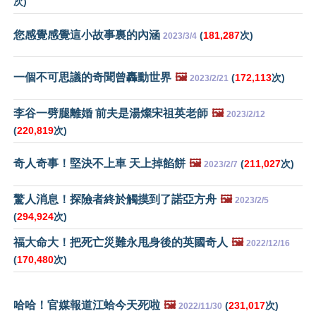
次)
您感覺感覺這小故事裏的內涵
(
181,287
次)
2023/3/4
一個不可思議的奇聞曾轟動世界
🖼️
(
172,113
次)
2023/2/21
李谷一劈腿離婚 前夫是湯燦宋祖英老師
🖼️
2023/2/12
(
220,819
次)
奇人奇事！堅決不上車 天上掉餡餅
🖼️
(
211,027
次)
2023/2/7
驚人消息！探險者終於觸摸到了諾亞方舟
🖼️
2023/2/5
(
294,924
次)
福大命大！把死亡災難永甩身後的英國奇人
🖼️
2022/12/16
(
170,480
次)
哈哈！官媒報道江蛤今天死啦
🖼️
(
231,017
次)
2022/11/30