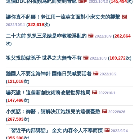
這個BBC的視頻爲此而受到青睞
🖼️▶️
(
145,494
次)
2022/10/13
讓你直不起腰！老江用一流英文面對小宋丈夫的襲擊
🖼️
(
322,619
次)
2022/10/11
二十大前 扒扒三呆婊是咋教唆淫亂的
🖼️
(
282,864
2022/10/9
次)
祖父投胎做孫子 世界之大無奇不有
🖼️
(
189,272
次)
2022/10/3
牆國人不要定海神針 國殤日哭喊要活着
🖼️
2022/10/2
(
121,018
次)
嚇死誰！這個新創技術將改變世界格局
🖼️
2022/10/1
(
147,466
次)
小笑話：御醫，請解決江泡妞兒的這個憂愁
🖼️
2022/9/26
(
267,503
次)
「習近平內部講話」 全文 內容令人不寒而慄
🖼️
2022/9/24
(
355,308
次)