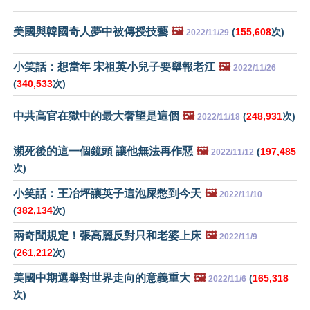
美國與韓國奇人夢中被傳授技藝
🖼️
(
155,608
次)
2022/11/29
小笑話：想當年 宋祖英小兒子要舉報老江
🖼️
2022/11/26
(
340,533
次)
中共高官在獄中的最大奢望是這個
🖼️
(
248,931
次)
2022/11/18
瀕死後的這一個鏡頭 讓他無法再作惡
🖼️
(
197,485
2022/11/12
次)
小笑話：王冶坪讓英子這泡屎憋到今天
🖼️
2022/11/10
(
382,134
次)
兩奇聞規定！張高麗反對只和老婆上床
🖼️
2022/11/9
(
261,212
次)
美國中期選舉對世界走向的意義重大
🖼️
(
165,318
2022/11/6
次)