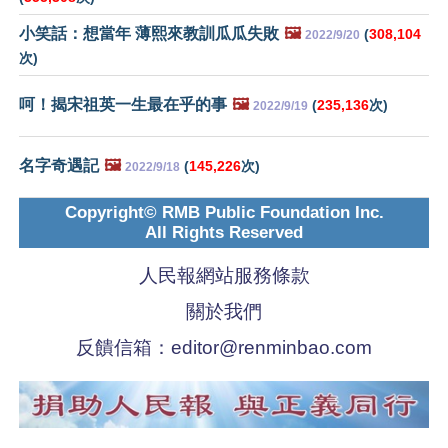
小笑話：想當年 薄熙來教訓瓜瓜失敗
🖼️
(
308,104
2022/9/20
次)
呵！揭宋祖英一生最在乎的事
🖼️
(
235,136
次)
2022/9/19
名字奇遇記
🖼️
(
145,226
次)
2022/9/18
Copyright© RMB Public Foundation Inc.
All Rights Reserved
人民報網站服務條款
關於我們
反饋信箱：
editor@renminbao.com