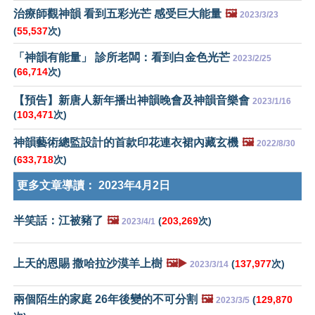
治療師觀神韻 看到五彩光芒 感受巨大能量
🖼️
2023/3/23
(
55,537
次)
「神韻有能量」 診所老闆：看到白金色光芒
2023/2/25
(
66,714
次)
【預告】新唐人新年播出神韻晚會及神韻音樂會
2023/1/16
(
103,471
次)
神韻藝術總監設計的首款印花連衣裙內藏玄機
🖼️
2022/8/30
(
633,718
次)
更多文章導讀：
2023年4月2日
半笑話：江被豬了
🖼️
(
203,269
次)
2023/4/1
上天的恩賜 撒哈拉沙漠羊上樹
🖼️▶️
(
137,977
次)
2023/3/14
兩個陌生的家庭 26年後變的不可分割
🖼️
(
129,870
2023/3/5