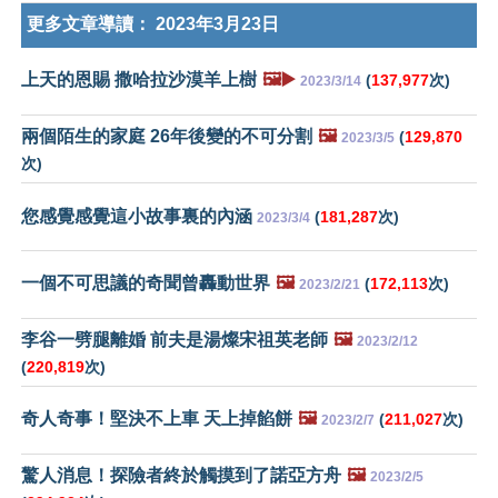
更多文章導讀：
2023年3月23日
上天的恩賜 撒哈拉沙漠羊上樹
🖼️▶️
(
137,977
次)
2023/3/14
兩個陌生的家庭 26年後變的不可分割
🖼️
(
129,870
2023/3/5
次)
您感覺感覺這小故事裏的內涵
(
181,287
次)
2023/3/4
一個不可思議的奇聞曾轟動世界
🖼️
(
172,113
次)
2023/2/21
李谷一劈腿離婚 前夫是湯燦宋祖英老師
🖼️
2023/2/12
(
220,819
次)
奇人奇事！堅決不上車 天上掉餡餅
🖼️
(
211,027
次)
2023/2/7
驚人消息！探險者終於觸摸到了諾亞方舟
🖼️
2023/2/5