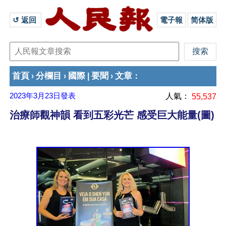
↺ 返回 
電子報
简体版
首頁
分欄目
國際
要聞
文章
›
›
|
›
：
2023年3月23日
發表
人氣：
55,537
治療師觀神韻 看到五彩光芒 感受巨大能量(圖)