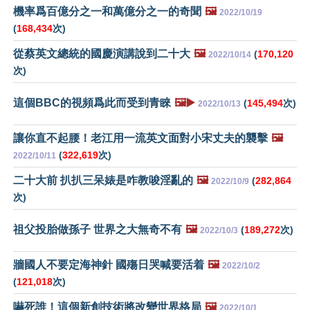
機率爲百億分之一和萬億分之一的奇聞
🖼️
2022/10/19
(
168,434
次)
從蔡英文總統的國慶演講說到二十大
🖼️
(
170,120
2022/10/14
次)
這個BBC的視頻爲此而受到青睞
🖼️▶️
(
145,494
次)
2022/10/13
讓你直不起腰！老江用一流英文面對小宋丈夫的襲擊
🖼️
(
322,619
次)
2022/10/11
二十大前 扒扒三呆婊是咋教唆淫亂的
🖼️
(
282,864
2022/10/9
次)
祖父投胎做孫子 世界之大無奇不有
🖼️
(
189,272
次)
2022/10/3
牆國人不要定海神針 國殤日哭喊要活着
🖼️
2022/10/2
(
121,018
次)
嚇死誰！這個新創技術將改變世界格局
🖼️
2022/10/1