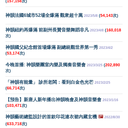
(
157,158
次)
神韻法國6城市52場全爆滿 觀衆超十萬
(
54,143
次)
2023/5/8
神韻紐約再爆滿 前副州長贊音樂舞蹈非凡
(
160,018
2023/4/8
次)
神韻國父紀念館首場爆滿 副總統觀世界第一秀
2023/4/2
(
53,174
次)
今晚首播: 神韻樂團室內樂及獨奏音樂會
(
202,890
2023/3/25
次)
「神韻有能量」 診所老闆：看到白金色光芒
2023/2/25
(
66,714
次)
【預告】新唐人新年播出神韻晚會及神韻音樂會
2023/1/16
(
103,471
次)
神韻藝術總監設計的首款印花連衣裙內藏玄機
🖼️
2022/8/30
(
633,718
次)