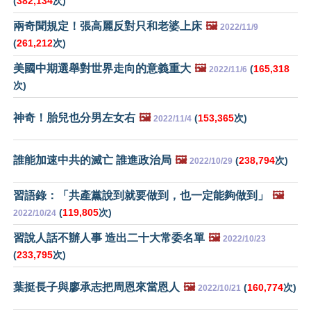
(
382,134
次)
兩奇聞規定！張高麗反對只和老婆上床
🖼️
2022/11/9
(
261,212
次)
美國中期選舉對世界走向的意義重大
🖼️
(
165,318
2022/11/6
次)
神奇！胎兒也分男左女右
🖼️
(
153,365
次)
2022/11/4
誰能加速中共的滅亡 誰進政治局
🖼️
(
238,794
次)
2022/10/29
習語錄：「共產黨說到就要做到，也一定能夠做到」
🖼️
(
119,805
次)
2022/10/24
習說人話不辦人事 造出二十大常委名單
🖼️
2022/10/23
(
233,795
次)
葉挺長子與廖承志把周恩來當恩人
🖼️
(
160,774
次)
2022/10/21