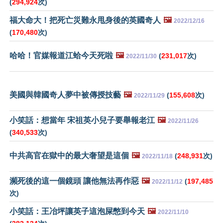
(
294,924
次)
福大命大！把死亡災難永甩身後的英國奇人
🖼️
2022/12/16
(
170,480
次)
哈哈！官媒報道江蛤今天死啦
🖼️
(
231,017
次)
2022/11/30
美國與韓國奇人夢中被傳授技藝
🖼️
(
155,608
次)
2022/11/29
小笑話：想當年 宋祖英小兒子要舉報老江
🖼️
2022/11/26
(
340,533
次)
中共高官在獄中的最大奢望是這個
🖼️
(
248,931
次)
2022/11/18
瀕死後的這一個鏡頭 讓他無法再作惡
🖼️
(
197,485
2022/11/12
次)
小笑話：王冶坪讓英子這泡屎憋到今天
🖼️
2022/11/10