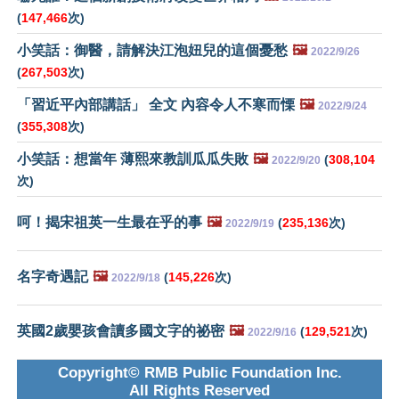
(
147,466
次)
小笑話：御醫，請解決江泡妞兒的這個憂愁
🖼️
2022/9/26
(
267,503
次)
「習近平內部講話」 全文 內容令人不寒而慄
🖼️
2022/9/24
(
355,308
次)
小笑話：想當年 薄熙來教訓瓜瓜失敗
🖼️
(
308,104
2022/9/20
次)
呵！揭宋祖英一生最在乎的事
🖼️
(
235,136
次)
2022/9/19
名字奇遇記
🖼️
(
145,226
次)
2022/9/18
英國2歲嬰孩會讀多國文字的祕密
🖼️
(
129,521
次)
2022/9/16
Copyright© RMB Public Foundation Inc.
All Rights Reserved