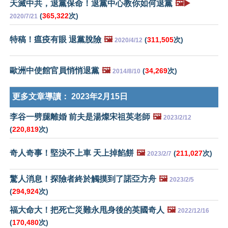
天滅中共，退黨保命！退黨中心教你如何退黨
🖼️▶️
(
365,322
次)
2020/7/21
特稿！瘟疫有眼 退黨脫險
🖼️
(
311,505
次)
2020/4/12
歐洲中使館官員悄悄退黨
🖼️
(
34,269
次)
2014/8/10
更多文章導讀：
2023年2月15日
李谷一劈腿離婚 前夫是湯燦宋祖英老師
🖼️
2023/2/12
(
220,819
次)
奇人奇事！堅決不上車 天上掉餡餅
🖼️
(
211,027
次)
2023/2/7
驚人消息！探險者終於觸摸到了諾亞方舟
🖼️
2023/2/5
(
294,924
次)
福大命大！把死亡災難永甩身後的英國奇人
🖼️
2022/12/16
(
170,480
次)