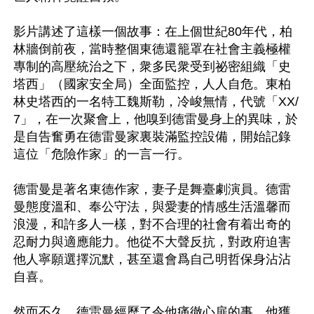
影片講述了這樣一個故事：在上個世紀80年代，柏
林牆倒前夜，當時整個東德還籠罩在社會主義極權
專制的高壓統治之下，衆多民衆受到祕密組織「史
塔西」（國家安全局）全面監控，人人自危。東柏
林史塔西的一名特工魏斯勒，冷峻無情，代號「XX/
7」，在一次聚會上，他嗅到德雷曼身上的異味，於
是自告奮勇在德雷曼家裏裝滿監控設備，開始記錄
這位「危險作家」的一言一行。

德雷曼是著名東德作家，妻子是舞臺劇演員。德雷
曼態度溫和、奉公守法，與愛妻的情感生活溫馨而
浪漫，和許多人一樣，對不合理的社會有着出奇的
忍耐力與適應能力。他從不大聲反抗，對政府迫害
他人寧願選擇沉默，甚至還會爲自己明哲保身沾沾
自喜。

然而不久，德雷曼經歷了令他痛徹心扉的事，他獲