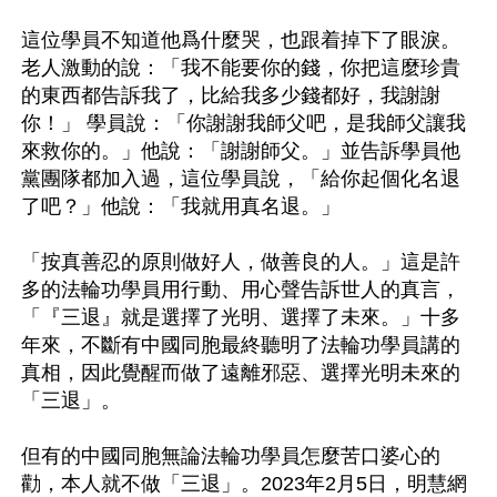
這位學員不知道他爲什麼哭，也跟着掉下了眼淚。
老人激動的說：「我不能要你的錢，你把這麼珍貴
的東西都告訴我了，比給我多少錢都好，我謝謝
你！」 學員說：「你謝謝我師父吧，是我師父讓我
來救你的。」他說：「謝謝師父。」並告訴學員他
黨團隊都加入過，這位學員說，「給你起個化名退
了吧？」他說：「我就用真名退。」

「按真善忍的原則做好人，做善良的人。」這是許
多的法輪功學員用行動、用心聲告訴世人的真言，
「『三退』就是選擇了光明、選擇了未來。」十多
年來，不斷有中國同胞最終聽明了法輪功學員講的
真相，因此覺醒而做了遠離邪惡、選擇光明未來的
「三退」。

但有的中國同胞無論法輪功學員怎麼苦口婆心的
勸，本人就不做「三退」。2023年2月5日，明慧網