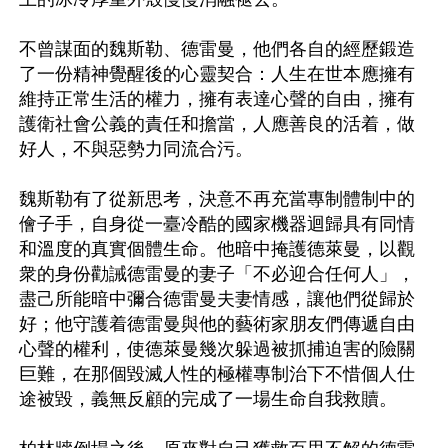
不曾謀面的魏斯勒、德雷曼，他們各自的經歷鍛造
了一份精神覺醒後的心靈契合：人生在世本應擁有
維持正常生活的權力，擁有表達心聲的自由，擁有
護衛社會公義的責任和擔當，人應善良的活着，做
好人，不與惡勢力同流合污。

魏斯勒有了從新思考，決意不再充當專制體制中的
儈子手，自身從一臺冷酷的國家機器迴歸具有同情
和溫度的真實個體生命。他暗中掩護德萊曼，以觀
衆的身份勸誡德雷曼的妻子「不必迎合任何人」，
盡己所能暗中彌合德雷曼夫妻情感，讓他們從歸於
好；他守護着德雷曼與他的藝術家朋友們傳遞自由
心聲的權利，使德萊曼幾次躲過被抓捕迫害的險關
巨難，在那個毀滅人性的極權專制治下不惜個人仕
途被毀，義無反顧的完成了一場生命自我救贖。
