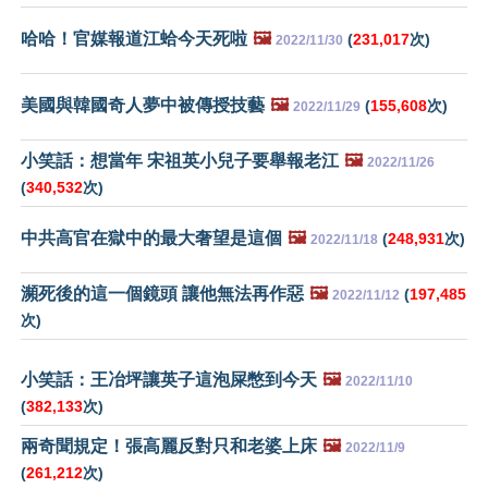
哈哈！官媒報道江蛤今天死啦
🖼️
(
231,017
次)
2022/11/30
美國與韓國奇人夢中被傳授技藝
🖼️
(
155,608
次)
2022/11/29
小笑話：想當年 宋祖英小兒子要舉報老江
🖼️
2022/11/26
(
340,532
次)
中共高官在獄中的最大奢望是這個
🖼️
(
248,931
次)
2022/11/18
瀕死後的這一個鏡頭 讓他無法再作惡
🖼️
(
197,485
2022/11/12
次)
小笑話：王冶坪讓英子這泡屎憋到今天
🖼️
2022/11/10
(
382,133
次)
兩奇聞規定！張高麗反對只和老婆上床
🖼️
2022/11/9
(
261,212
次)