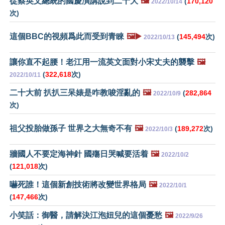
從蔡英文總統的國慶演講說到二十大
🖼️
(
170,120
2022/10/14
次)
這個BBC的視頻爲此而受到青睞
🖼️▶️
(
145,494
次)
2022/10/13
讓你直不起腰！老江用一流英文面對小宋丈夫的襲擊
🖼️
(
322,618
次)
2022/10/11
二十大前 扒扒三呆婊是咋教唆淫亂的
🖼️
(
282,864
2022/10/9
次)
祖父投胎做孫子 世界之大無奇不有
🖼️
(
189,272
次)
2022/10/3
牆國人不要定海神針 國殤日哭喊要活着
🖼️
2022/10/2
(
121,018
次)
嚇死誰！這個新創技術將改變世界格局
🖼️
2022/10/1
(
147,466
次)
小笑話：御醫，請解決江泡妞兒的這個憂愁
🖼️
2022/9/26