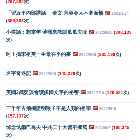
(
267,502
次)
「習近平內部講話」 全文 內容令人不寒而慄
🖼️
2022/9/24
(
355,308
次)
小笑話：想當年 薄熙來教訓瓜瓜失敗
🖼️
(
308,103
2022/9/20
次)
呵！揭宋祖英一生最在乎的事
🖼️
(
235,136
次)
2022/9/19
名字奇遇記
🖼️
(
145,226
次)
2022/9/18
英國2歲嬰孩會讀多國文字的祕密
🖼️
(
129,521
次)
2022/9/16
三千年古飛機證明猴子不是人類的祖宗
🖼️
2022/9/10
(
157,137
次)
悼念戈爾巴喬夫 中共二十大習不挪窩
🖼️
(
195,345
2022/9/7
次)