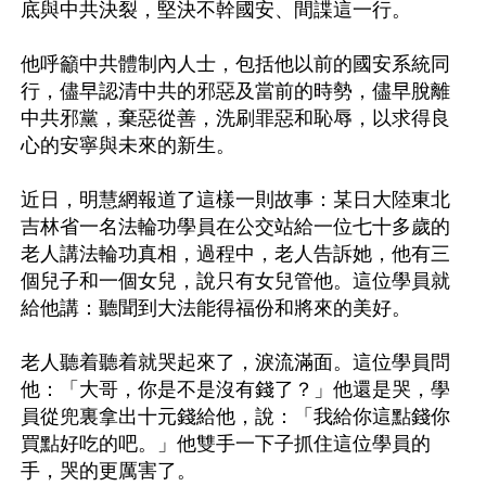
底與中共決裂，堅決不幹國安、間諜這一行。

他呼籲中共體制內人士，包括他以前的國安系統同
行，儘早認清中共的邪惡及當前的時勢，儘早脫離
中共邪黨，棄惡從善，洗刷罪惡和恥辱，以求得良
心的安寧與未來的新生。

近日，明慧網報道了這樣一則故事：某日大陸東北
吉林省一名法輪功學員在公交站給一位七十多歲的
老人講法輪功真相，過程中，老人告訴她，他有三
個兒子和一個女兒，說只有女兒管他。這位學員就
給他講：聽聞到大法能得福份和將來的美好。

老人聽着聽着就哭起來了，淚流滿面。這位學員問
他：「大哥，你是不是沒有錢了？」他還是哭，學
員從兜裏拿出十元錢給他，說：「我給你這點錢你
買點好吃的吧。」他雙手一下子抓住這位學員的
手，哭的更厲害了。
