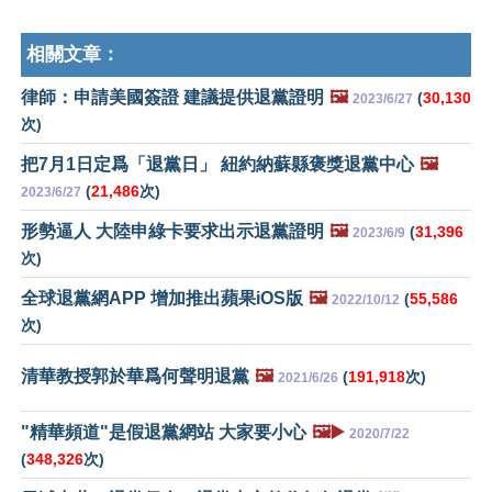
相關文章：
律師：申請美國簽證 建議提供退黨證明
🖼️
(
30,130
2023/6/27
次)
把7月1日定爲「退黨日」 紐約納蘇縣褒獎退黨中心
🖼️
(
21,486
次)
2023/6/27
形勢逼人 大陸申綠卡要求出示退黨證明
🖼️
(
31,396
2023/6/9
次)
全球退黨網APP 增加推出蘋果iOS版
🖼️
(
55,586
2022/10/12
次)
清華教授郭於華爲何聲明退黨
🖼️
(
191,918
次)
2021/6/26
"精華頻道"是假退黨網站 大家要小心
🖼️▶️
2020/7/22
(
348,326
次)