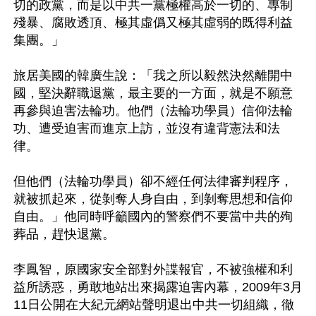
切的政黨，而是以中共一黨極權高於一切的、專制
殘暴、腐敗透頂、極其虛僞又極其虛弱的既得利益
集團。」

旅居美國的韓廣生說：「我之所以毅然決然離開中
國，堅決辭職退黨，最主要的一方面，就是不願意
再參與迫害法輪功。他們（法輪功學員）信仰法輪
功、遭受迫害而進京上訪，並沒有違背憲法和法
律。

但他們（法輪功學員）卻不經任何法律審判程序，
就被抓起來，從剝奪人身自由，到剝奪思想和信仰
自由。」他同時呼籲國內的警察們不要當中共的殉
葬品，趕快退黨。

李鳳智，原國家安全部對外諜報官，不被強權和利
益所誘惑，勇敢地站出來揭露迫害內幕，2009年3月
11日公開在大紀元網站聲明退出中共一切組織，徹