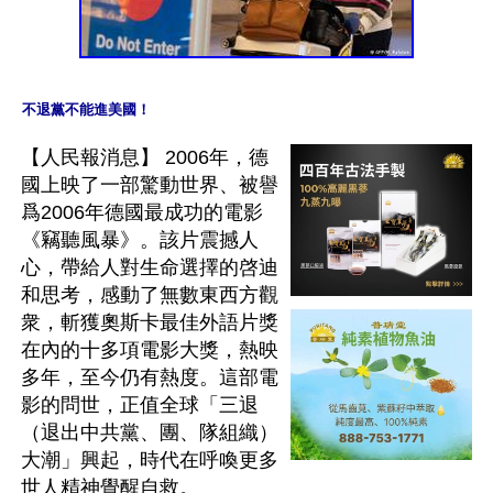
不退黨不能進美國！
【人民報消息】 2006年，德
國上映了一部驚動世界、被譽
爲2006年德國最成功的電影
《竊聽風暴》。該片震撼人
心，帶給人對生命選擇的啓迪
和思考，感動了無數東西方觀
衆，斬獲奧斯卡最佳外語片獎
在內的十多項電影大獎，熱映
多年，至今仍有熱度。這部電
影的問世，正值全球「三退
（退出中共黨、團、隊組織）
大潮」興起，時代在呼喚更多
世人精神覺醒自救。
