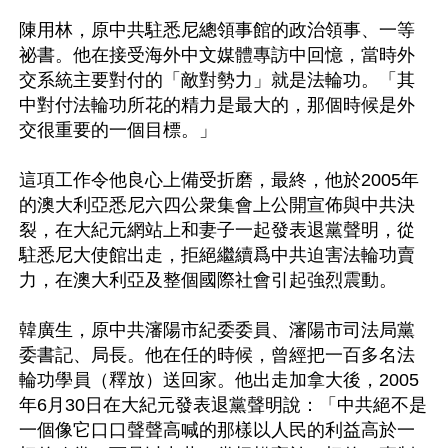
陳用林，原中共駐悉尼總領事館的政治領事、一等
祕書。他在接受海外中文媒體專訪中回憶，當時外
交系統主要對付的「敵對勢力」就是法輪功。「其
中對付法輪功所花的精力是最大的，那個時候是外
交很重要的一個目標。」

這項工作令他良心上備受折磨，最終，他於2005年
的澳大利亞悉尼六四公衆集會上公開宣佈與中共決
裂，在大紀元網站上和妻子一起發表退黨聲明，從
駐悉尼大使館出走，拒絕繼續爲中共迫害法輪功賣
力，在澳大利亞及整個國際社會引起強烈震動。

韓廣生，原中共瀋陽市紀委委員、瀋陽市司法局黨
委書記、局長。他在任的時候，曾經把一百多名法
輪功學員（釋放）送回家。他出走加拿大後，2005
年6月30日在大紀元發表退黨聲明說：「中共絕不是
一個像它口口聲聲高喊的那樣以人民的利益高於一