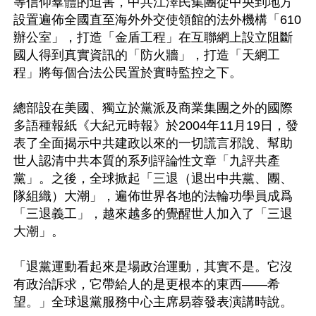
等信仰羣體的迫害，中共江澤民集團從中央到地方
設置遍佈全國直至海外外交使領館的法外機構「610
辦公室」，打造「金盾工程」在互聯網上設立阻斷
國人得到真實資訊的「防火牆」，打造「天網工
程」將每個合法公民置於實時監控之下。

總部設在美國、獨立於黨派及商業集團之外的國際
多語種報紙《大紀元時報》於2004年11月19日，發
表了全面揭示中共建政以來的一切謊言邪說、幫助
世人認清中共本質的系列評論性文章「九評共產
黨」。之後，全球掀起「三退（退出中共黨、團、
隊組織）大潮」，遍佈世界各地的法輪功學員成爲
「三退義工」，越來越多的覺醒世人加入了「三退
大潮」。

「退黨運動看起來是場政治運動，其實不是。它沒
有政治訴求，它帶給人的是更根本的東西——希
望。」全球退黨服務中心主席易蓉發表演講時說。
