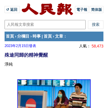
↺ 返回 
電子報
简体版
首頁
分欄目
時事
首頁
文章
›
›
|
›
：
2023年2月15日
發表
人氣：
58,473
殊途同歸的精神覺醒
淨純