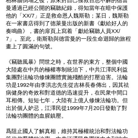
柏林牆倒塌之後，原來對自己獲救百思不解的德雷
曼通過已經公開的竊聽紀錄，得知當年在暗中保護
他的「XX/7」正是救命恩人魏斯勒；某日，魏斯勒
在一家書店得到了德萊曼出版的新書《獻給好人的
奏鳴曲》，書的扉頁上寫着「獻給竊聽人員XX/
7」。至此，衛斯勒與德雷曼的一段生命迴歸的旅程
畫上了圓滿的句號。

《竊聽風暴》問世之時，在世界的東方，整個中國
大陸處在中共的極權專制統治下，中共江澤民利益
集團對法輪功修煉團體實施殘酷的打壓迫害。法輪
功是1992年由李洪志先生從吉林長春傳出，因其祛
病健身的奇效和對道德的迅速提升，在民衆中間口
耳相傳。短短七年，大陸有上億人修煉法輪功。但
出於個人妒忌，江澤民從1999年7月20日發動了對
法輪功團體的血腥鎮壓。

爲阻止國人了解真相，維持其極權統治和對法輪功