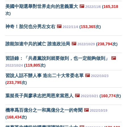
美國中期選舉對世界走向的意義重大
🖼️
(
165,318
2022/11/6
次)
神奇！胎兒也分男左女右
🖼️
(
153,365
次)
2022/11/4
誰能加速中共的滅亡 誰進政治局
🖼️
(
238,794
次)
2022/10/29
習語錄：「共產黨說到就要做到，也一定能夠做到」
🖼️
(
119,805
次)
2022/10/24
習說人話不辦人事 造出二十大常委名單
🖼️
2022/10/23
(
233,795
次)
葉挺長子與廖承志把周恩來當恩人
🖼️
(
160,774
次)
2022/10/21
機率爲百億分之一和萬億分之一的奇聞
🖼️
2022/10/19
(
168,434
次)