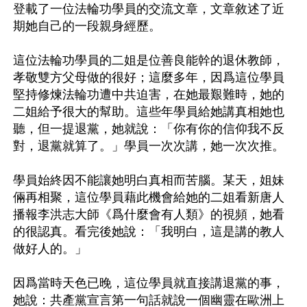
登載了一位法輪功學員的交流文章，文章敘述了近
期她自己的一段親身經歷。

這位法輪功學員的二姐是位善良能幹的退休教師，
孝敬雙方父母做的很好；這麼多年，因爲這位學員
堅持修煉法輪功遭中共迫害，在她最艱難時，她的
二姐給予很大的幫助。這些年學員給她講真相她也
聽，但一提退黨，她就說：「你有你的信仰我不反
對，退黨就算了。」學員一次次講，她一次次推。

學員始終因不能讓她明白真相而苦腦。某天，姐妹
倆再相聚，這位學員藉此機會給她的二姐看新唐人
播報李洪志大師《爲什麼會有人類》的視頻，她看
的很認真。看完後她說：「我明白，這是講的教人
做好人的。」

因爲當時天色已晚，這位學員就直接講退黨的事，
她說：共產黨宣言第一句話就說一個幽靈在歐洲上