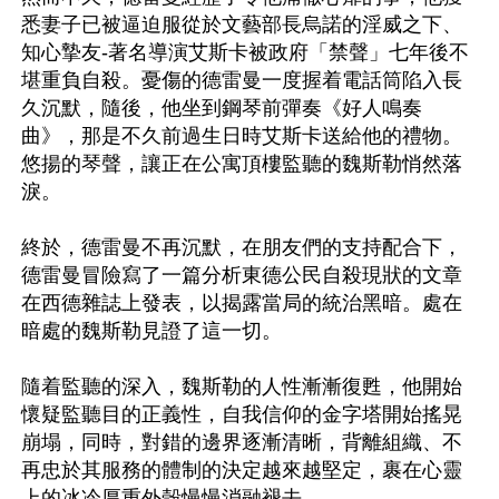
悉妻子已被逼迫服從於文藝部長烏諾的淫威之下、
知心摯友-著名導演艾斯卡被政府「禁聲」七年後不
堪重負自殺。憂傷的德雷曼一度握着電話筒陷入長
久沉默，隨後，他坐到鋼琴前彈奏《好人鳴奏
曲》，那是不久前過生日時艾斯卡送給他的禮物。
悠揚的琴聲，讓正在公寓頂樓監聽的魏斯勒悄然落
淚。

終於，德雷曼不再沉默，在朋友們的支持配合下，
德雷曼冒險寫了一篇分析東德公民自殺現狀的文章
在西德雜誌上發表，以揭露當局的統治黑暗。處在
暗處的魏斯勒見證了這一切。

隨着監聽的深入，魏斯勒的人性漸漸復甦，他開始
懷疑監聽目的正義性，自我信仰的金字塔開始搖晃
崩塌，同時，對錯的邊界逐漸清晰，背離組織、不
再忠於其服務的體制的決定越來越堅定，裹在心靈
上的冰冷厚重外殼慢慢消融褪去。
