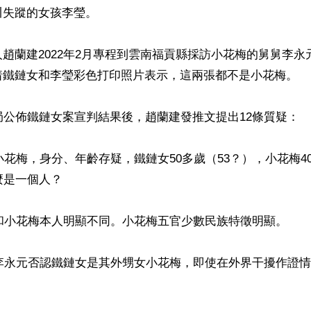
失蹤的女孩李瑩。

趙蘭建2022年2月專程到雲南福貢縣採訪小花梅的舅舅李永
着鐵鏈女和李瑩彩色打印照片表示，這兩張都不是小花梅。

局公佈鐵鏈女案宣判結果後，趙蘭建發推文提出12條質疑：

是小花梅，身分、年齡存疑，鐵鏈女50多歲（53？），小花梅4
麼是一個人？

貌和小花梅本人明顯不同。小花梅五官少數民族特徵明顯。

舅李永元否認鐵鏈女是其外甥女小花梅，即使在外界干擾作證

