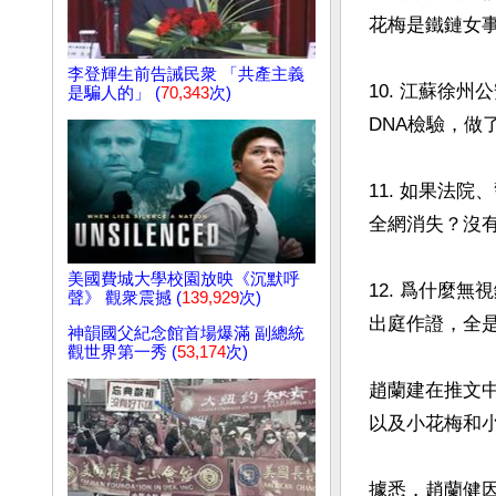
花梅是鐵鏈女事
李登輝生前告誡民衆 「共產主義
10. 江蘇徐
是騙人的」 (
70,343
次)
DNA檢驗，做
11. 如果法
全網消失？沒
美國費城大學校園放映《沉默呼
12. 爲什麼
聲》 觀衆震撼 (
139,929
次)
出庭作證，全是
神韻國父紀念館首場爆滿 副總統
觀世界第一秀 (
53,174
次)
趙蘭建在推文
以及小花梅和
據悉，趙蘭健