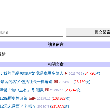
讀者留言
反饋。
相關文章
：我的母親像鐵鏈女 我是底層多餘人
▶️
(
84,720
次)
2023/7/15
寫錯習的名字 包括社長一律辭退
🖼️
(
28,190
次)
2023/7/13
媒體「無中生有」 引嘲諷
🖼️
(
23,742
次)
2023/7/11
12條歷史性政策
🖼️▶️
(
103,923
次)
2023/7/11
12天未露面 咋的啦？
(
215,853
次)
2023/7/8