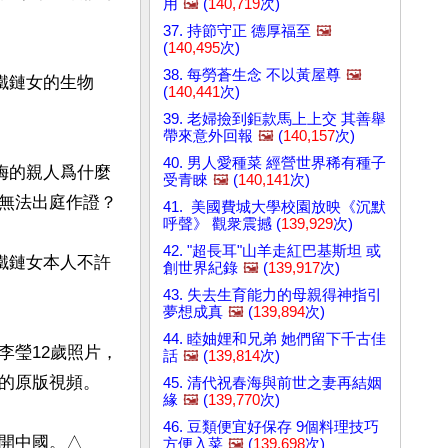
用
🖼️
(
140,719
次)
37. 持節守正 德厚福至
🖼️
(
140,495
次)
38. 每勞蒼生念 不以黃屋尊
🖼️
鐵鏈女的生物
(
140,441
次)
39. 老婦撿到鉅款馬上上交 其善舉
帶來意外回報
🖼️
(
140,157
次)
40. 男人愛種菜 經營世界稀有種子
梅的親人爲什麼
受青睞
🖼️
(
140,141
次)
無法出庭作證？

41. 美國費城大學校園放映《沉默
呼聲》 觀衆震撼 (
139,929
次)
42. "超長耳"山羊走紅巴基斯坦 或
鐵鏈女本人不許
創世界紀錄
🖼️
(
139,917
次)
43. 失去生育能力的母親得神指引
夢想成真
🖼️
(
139,894
次)
44. 睦妯娌和兄弟 她們留下千古佳
李瑩12歲照片，
話
🖼️
(
139,814
次)
的原版視頻。

45. 清代祝春海與前世之妻再結姻
緣
🖼️
(
139,770
次)
46. 豆類便宜好保存 9個料理技巧
開中國。△
方便入菜
🖼️
(
139,698
次)