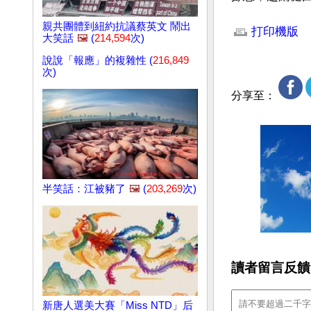
文章網址: http://w
親共團體到紐約抗議蔡英文 鬧出
打印機版
大笑話
🖼️
(
214,594
次)
說說「報應」的複雜性 (
216,849
次)
分享至：
半笑話：江被豬了
🖼️
(
203,269
次)
讀者留言反饋
新唐人選美大賽「Miss NTD」后