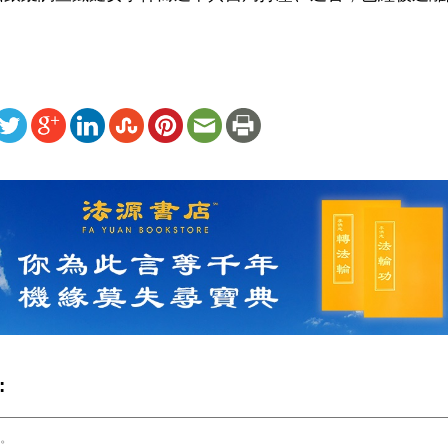
ww.renminbao.com/rmb/articles/2023/4/10/75872b.html
: