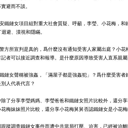
實避而不談。

州公安鐵鏈女項目組對重大社會質疑、呼籲，李瑩、小花梅，和
了迴避、漠視和隱瞞。

院、警方所宣判是真的，爲什麼沒有通知受害人家屬出庭？小花
有記者可以接近調查和報導。是什麼原因導致受害人直系親屬
無視鐵鏈女聲稱被強姦，「滿屋子都是強姦犯」？爲什麼受害者
別人代表代言？

中除了分享李瑩媽媽、李瑩爸爸和鐵鏈女照片比較外，還分享
小花梅妹妹照片比較，還分享小花梅舅舅否認鐵鏈女是小花梅
因跟蹤調查鐵鏈女事件而遭中共當局打壓、迫害，已經被迫離