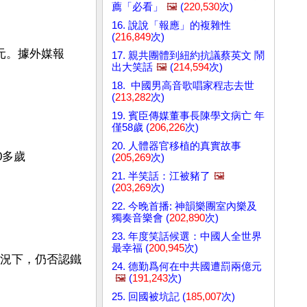
薦「必看」
🖼️
(
220,530
次)
16. 說說「報應」的複雜性
(
216,849
次)
元。據外媒報
17. 親共團體到紐約抗議蔡英文 鬧
出大笑話
🖼️
(
214,594
次)
18. 中國男高音歌唱家程志去世
(
213,282
次)
19. 賓臣傳媒董事長陳學文病亡 年
僅58歲 (
206,226
次)
20. 人體器官移植的真實故事
0多歲
(
205,269
次)
21. 半笑話：江被豬了
🖼️
(
203,269
次)
22. 今晚首播: 神韻樂團室內樂及
獨奏音樂會 (
202,890
次)
23. 年度笑話候選：中國人全世界
最幸福 (
200,945
次)
情況下，仍否認鐵
24. 德勤爲何在中共國遭罰兩億元
🖼️
(
191,243
次)
25. 回國被坑記 (
185,007
次)