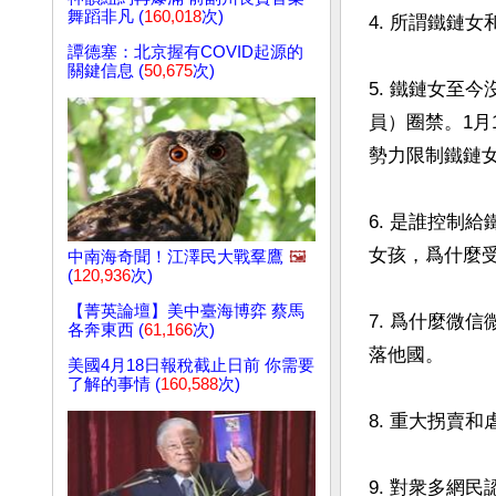
舞蹈非凡 (
160,018
次)
4. 所謂鐵鏈
譚德塞：北京握有COVID起源的
關鍵信息 (
50,675
次)
5. 鐵鏈女至
員）圈禁。1月
勢力限制鐵鏈女
6. 是誰控制
女孩，爲什麼
中南海奇聞！江澤民大戰羣鷹
🖼️
(
120,936
次)
【菁英論壇】美中臺海博弈 蔡馬
7. 爲什麼微
各奔東西 (
61,166
次)
落他國。

美國4月18日報稅截止日前 你需要
了解的事情 (
160,588
次)
8. 重大拐賣和
9. 對衆多網