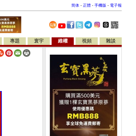
简体
-
正體
-
手機版
-
電子報
專題
寰宇
維權
視頻
雜談