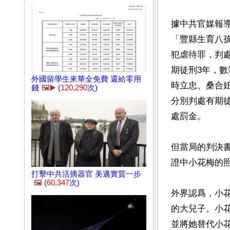
據中共官媒報導
「豐縣生育八
犯虐待罪，判處
期徒刑3年，數
外國留學生來華全免費 還給零用
時立忠、桑合
錢
🖼️▶️
(
120,290
次)
分別判處有期徒
處罰金。

但當局的判決
證中小花梅的照
打擊中共活摘器官 美邁實質一步
🖼️
(
60,347
次)
外界認爲，小
的大兒子。小
並將她替代小