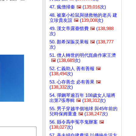
47. 瘋僧掃秦
🖼️
(
139,016
次)
48. 被棄小松鼠與拯救牠的老兵 建
立珍貴友誼
🖼️
(
139,008
次)
49. 漢文帝露臺惜費
🖼️
(
138,988
次)
50. 顏希深賑災果報
🖼️
(
138,777
次)
51. 僧人轉世的明代崑曲作家王濟
🖼️
(
138,689
次)
52. 仁義助人 善有善報
🖼️
(
138,494
次)
53. 心存善念 必有善果
🖼️
(
138,332
次)
54. 彈鋼琴逾百年 108歲女人瑞將
出第7張專輯
🖼️
(
138,312
次)
55. 男子穿越半個地球 與45年前的
兒時保姆重逢
🖼️
(
138,247
次)
56. 縣令爲申冤亭鬼辦案
🖼️
(
138,027
次)
57. 美夫婦自建農場 以傳統生活方