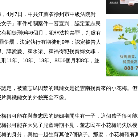
，4月7日，中共江蘇省徐州市中級法院對
孩女子」事件相關案件一審宣判，認定董志民
有期徒刑6年6個月，犯非法拘禁罪，判處有
罪併罰，決定執行有期徒刑9年；認定被告人
妞、譚愛慶、霍永渠、霍福得犯拐賣婦女罪，
刑11年、10年、13年、8年6個月和8年，並
書認定，被董志民囚禁的鐵鏈女是從雲南拐賣來的小花梅。但
片與鐵鏈女的外貌完全不像。

花梅很可能在與董志民的婚姻期間生有一子，這個孩子很可能
花梅很可能在大兒子兒童時期不見，董志民在小花梅消失以後
花梅的身分，與她一起生育其他7個孩子。那麼，小花梅確有