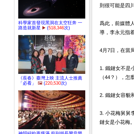
則很可能是四川
科學家首發現黑洞在太空狂奔 一
爲此，前媒體人
路造就新星
▶️
(
518,346
次)
導，李永元指
4月7日，在當
1. 鐵鏈女不
（44？），怎
《長春》臺灣上映 主流人士推薦
「必看」
🖼️
(
220,530
次)
2. 鐵鏈女容
3. 小花梅舅
鏈女是小花梅。
神韻紐約再爆滿 前副州長贊音樂