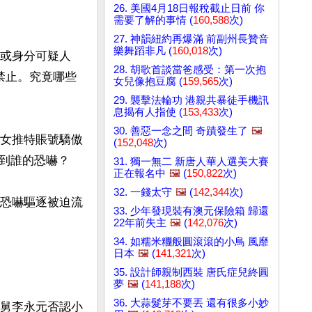
26. 美國4月18日報稅截止日前 你
需要了解的事情 (
160,588
次)
27. 神韻紐約再爆滿 前副州長贊音
樂舞蹈非凡 (
160,018
次)
（或身分可疑人
28. 胡歌首談當爸感受：第一次抱
禁止。究竟哪些
女兒像抱豆腐 (
159,565
次)
29. 襲擊法輪功 港親共暴徒手機訊
息揭有人指使 (
153,433
次)
30. 善惡一念之間 奇蹟發生了
🖼️
鏈女推特賬號驕傲
(
152,048
次)
到誰的恐嚇？

31. 獨一無二 新唐人華人選美大賽
正在報名中
🖼️
(
150,822
次)
32. 一錢太守
🖼️
(
142,344
次)
詢恐嚇驅逐被迫流
33. 少年發現裝有澳元保險箱 歸還
22年前失主
🖼️
(
142,076
次)
34. 如糯米糰般圓滾滾的小鳥 風靡
日本
🖼️
(
141,321
次)
35. 設計師親制西裝 唐氏症兒終圓
夢
🖼️
(
141,188
次)
36. 大蒜髮芽不要丟 還有很多小妙
舅舅李永元否認小