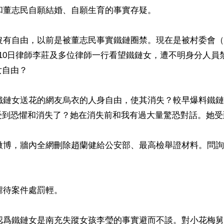
女和董志民自願結婚、自願生育的事實存疑。

今沒有自由，以前是被董志民事實鐵鏈圈禁。現在是被村委會
10日律師李莊及多位律師一行看望鐵鏈女，遭不明身分人員
自由？

給鐵鏈女送花的網友烏衣的人身自由，使其消失？較早爆料鐵
受到恐懼和消失了？她在消失前和我有過大量驚恐對話。她受
信微博，牆內全網刪除趙蘭健給公安部、最高檢舉證材料。問
虐待案件處罰輕。

民認爲鐵鏈女是南充失蹤女孩李瑩的事實避而不談。對小花梅