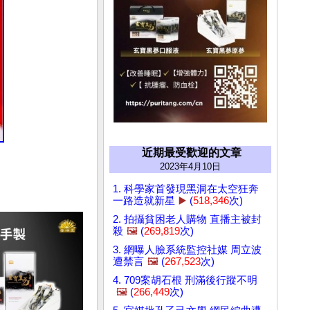
近期最受歡迎的文章
2023年4月10日
1. 科學家首發現黑洞在太空狂奔
一路造就新星
▶️
(
518,346
次)
2. 拍攝貧困老人購物 直播主被封
殺
🖼️
(
269,819
次)
3. 網曝人臉系統監控社媒 周立波
遭禁言
🖼️
(
267,523
次)
4. 709案胡石根 刑滿後行蹤不明
🖼️
(
266,449
次)