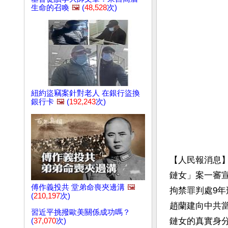
生命的召喚
🖼️
(
48,528
次)
紐約盜竊案針對老人 在銀行盜換
銀行卡
🖼️
(
192,243
次)
【人民報消息】
鏈女」案一審
傅作義投共 堂弟命喪夾邊溝
🖼️
拘禁罪判處9
(
210,197
次)
趙蘭建向中共當
習近平挑撥歐美關係成功嗎？
鏈女的真實身分
(
37,070
次)