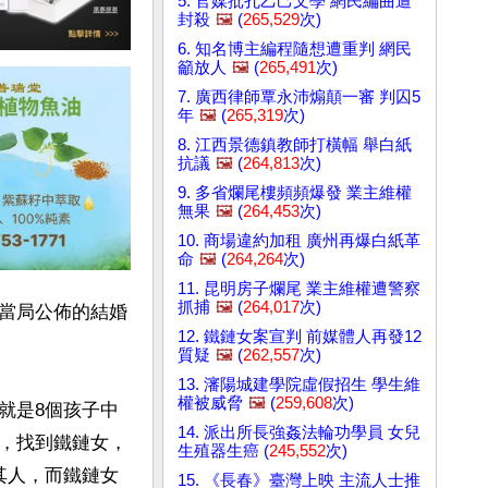
5. 官媒批孔乙己文學 網民編曲遭
封殺
🖼️
(
265,529
次)
6. 知名博主編程隨想遭重判 網民
籲放人
🖼️
(
265,491
次)
7. 廣西律師覃永沛煽顛一審 判囚5
年
🖼️
(
265,319
次)
8. 江西景德鎮教師打橫幅 舉白紙
抗議
🖼️
(
264,813
次)
9. 多省爛尾樓頻頻爆發 業主維權
無果
🖼️
(
264,453
次)
10. 商場違約加租 廣州再爆白紙革
命
🖼️
(
264,264
次)
11. 昆明房子爛尾 業主維權遭警察
抓捕
🖼️
(
264,017
次)
當局公佈的結婚
12. 鐵鏈女案宣判 前媒體人再發12
質疑
🖼️
(
262,557
次)
13. 瀋陽城建學院虛假招生 學生維
權被威脅
🖼️
(
259,608
次)
就是8個孩子中
14. 派出所長強姦法輪功學員 女兒
，找到鐵鏈女，
生殖器生癌 (
245,552
次)
其人，而鐵鏈女
15. 《長春》臺灣上映 主流人士推