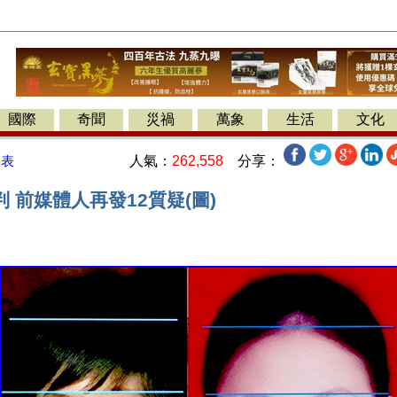
國際
奇聞
災禍
萬象
生活
文化
人氣：
262,558
分享：
發表
 前媒體人再發12質疑(圖)