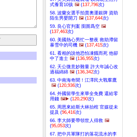
式養育10孩
🖼️
(
137,796
次)
58. 波蘭女選手拍賣奧運銀牌 資助
陌生男嬰開刀
🖼️
(
137,644
次)
59. 良心官判案 囹圄爲空
🖼️
(
137,463
次)
60. 美國熱心男忙一整夜 救助滯留
暴雪中的司機
🖼️
(
137,415
次)
61. 看相的說他恐怕凍餓而死 他卻
中了進士
🖼️
(
136,955
次)
62. 天公微意妙難量 許大年誠心改
過福綿綿
🖼️
(
136,342
次)
63. 中南海奇聞！江澤民大戰羣鷹
🖼️
(
120,936
次)
64. 外國留學生來華全免費 還給零
用錢
🖼️▶️
(
120,290
次)
65. 周恩來給斯大林抬棺 官媒從未
提及 (
96,416
次)
66. 李大師要帶領世人得救
🖼️
(
95,053
次)
67. 把中共軍隊打的落花流水的李