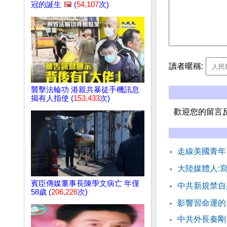
冠的誕生
🖼️
(
54,107
次)
讀者暱稱:
襲擊法輪功 港親共暴徒手機訊息
揭有人指使 (
153,433
次)
歡迎您的留言
走線美國青年
大陸媒體人:
賓臣傳媒董事長陳學文病亡 年僅
中共新規禁自
58歲 (
206,226
次)
影響習命運的
中共外長秦剛