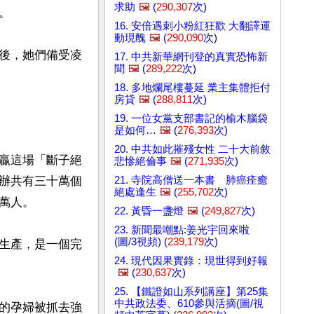
求助
🖼️
(
290,307
次)


16. 安倍遇刺小粉紅狂歡 大翻譯運
動現醜
🖼️
(
290,090
次)
後，她們備受凌
17. 中共新華網刊登的真實恐怖新
聞
🖼️
(
289,222
次)
18. 多地爛尾樓蔓延 業主集體拒付
房貸
🖼️
(
288,811
次)
19. 一位女黨支部書記的榆木腦袋
是如何…
🖼️
(
276,393
次)
20. 中共如此摧殘女性 二十大前敘
贏這場「斷子絕
悲慘絕倫事
🖼️
(
271,935
次)
21. 寺院高僧送一本書 肺癌痊癒
辦共有三十萬個
絕處逢生
🖼️
(
255,702
次)
人。

22. 黃昏一盞燈
🖼️
(
249,827
次)
23. 新聞最嘲點:姜光宇回來啦
(圖/3視頻) (
239,179
次)
生產，是一個完
24. 現代因果實錄：現世得到好報
🖼️
(
230,637
次)
25. 【鐵證如山系列講座】第25集
中共政法委、610參與活摘(圖/視
的孕婦被抓去強