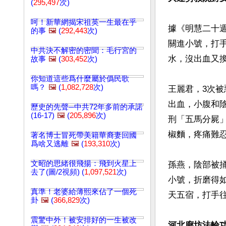
(
295,497
次)
呵！新華網揭宋祖英一生最在乎
據《明慧二十
的事
🖼️
(
292,443
次)
關進小號，打
中共決不解密的密聞：毛行宮的
水，沒出血又換
故事
🖼️
(
303,452
次)
你知道這些爲什麼屬於僞民歌
嗎？
🖼️
(
1,082,728
次)
王麗君，3次
出血，小腹和
歷史的先聲─中共72年多前的承諾
(16-17)
🖼️
(
205,896
次)
刑「五馬分屍
椒麵，疼痛難忍
著名博士冒死帶美籍華裔妻回國
爲啥又逃離
🖼️
(
193,310
次)
文昭的思緒很飛揚：飛到火星上
孫燕，陰部被
去了(圖/2視頻) (
1,097,521
次)
小號，折磨得
真準！老婆給薄熙來佔了一個死
天五宿，打手
卦
🖼️
(
366,829
次)
震驚中外！被安排好的一生被改
河北廊坊法輪