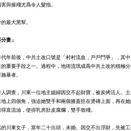
害與摧殘尤爲令人髮指。

的最大黑幫。

婆分妻」
年代年前後，中共土改口號是「村村流血，戶戶鬥爭」，其中
主的重要手段之一。過程中，地痞流氓成爲中共土改的積極分
施暴者。

作人調查，川東一位地主媳婦因交不起財寶，被炭烤活人。土
在地上四個角，強迫她雙手和兩個膝蓋拄在燙磚上面，再在她
得直流油，使得乳房肚皮腐爛，雙手致殘。

瑤的川東女子，當年二十出頭，未婚。因交不出浮財，先被工