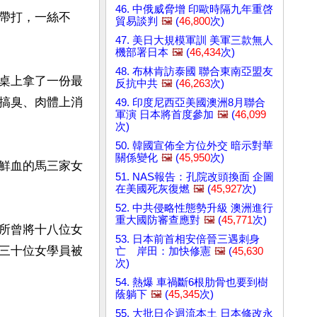
46. 中俄威脅增 印歐時隔九年重啓
帶打，一絲不
貿易談判
🖼️
(
46,800
次)
47. 美日大規模軍訓 美軍三款無人
機部署日本
🖼️
(
46,434
次)
48. 布林肯訪泰國 聯合東南亞盟友
桌上拿了一份最
反抗中共
🖼️
(
46,263
次)
搞臭、肉體上消
49. 印度尼西亞美國澳洲8月聯合
軍演 日本將首度參加
🖼️
(
46,099
次)
50. 韓國宣佈全方位外交 暗示對華
關係變化
🖼️
(
45,950
次)
鮮血的馬三家女
51. NAS報告：孔院改頭換面 企圖
在美國死灰復燃
🖼️
(
45,927
次)
52. 中共侵略性態勢升級 澳洲進行
重大國防審查應對
🖼️
(
45,771
次)
所曾將十八位女
53. 日本前首相安倍晉三遇刺身
三十位女學員被
亡 岸田：加快修憲
🖼️
(
45,630
次)
54. 熱爆 車禍斷6根肋骨也要到樹
蔭躺下
🖼️
(
45,345
次)
55. 大批日企迴流本土 日本修改永