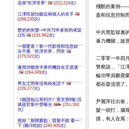
這個"乾淨世界"
🖼️
(
222,224
次)
殘酷的案例—
江澤民就怕聽這兩個人的名字
🖼️
蓋和信息控制而
(
296,235
次)
歷史的先聲─中共72年多前的承諾
中共黑監獄裏
(19)
🖼️
(
191,962
次)
暴力機關，故意
一個驚喜！新一代影視和信息綜
合平臺「乾淨世界」問世
🖼️
(
175,522
次)
二零零一年四
警察說，「江
遙視功能使卡車司機自在又逍遙
🖼️
(
264,349
次)
輪功學員鄒貴
男女之間有沒有純友誼？
🖼️
都在耍流氓了。
(
226,177
次)
《鐵證如山系列片》英文第8集:活
尹麗萍往出衝
摘器官集中營曝光
🖼️▶️
(
251,392
次)
髮一頓打，腦
摸，有人在罵：
視頻「新聞看點」質量不錯 看一
下 (圖/3視頻) (
240,405
次)