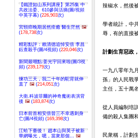
【鐵證如山系列講座】第25集 中
辣椒水，然後
共政法委、610參與活摘(圖/視頻
中英字幕) (
226,903
次)
學者統計，中
宮頸癌晚期居然痊癒 醫生茫然
🖼️
(
178,738
次)
辱，有的直接被
精彩點評：賴清德追悼安倍 李昌
鈺查殺手(圖/4視頻) (
220,046
次)
計劃生育惡政
新聞最嘲點:姜光宇回來啦(圖/3視
頻) (
239,179
次)
一九八零年九
煉功三天，我二十年的駝背就伸
孫」的人民戰
直了
🖼️
(
214,051
次)
主任，五十萬
大衛.科波菲爾的神奇魔術表演背
後
🖼️
(
183,874
次)
從人員編制培
日本前首相安倍晉三不幸遇刺身
備的殺人集團和
亡(圖/4視頻) (
169,398
次)
江蛤下臺後！ 趙本山與英子被新
民衆稱，計劃
華網曝光，嗯，當衆那個…
🖼️