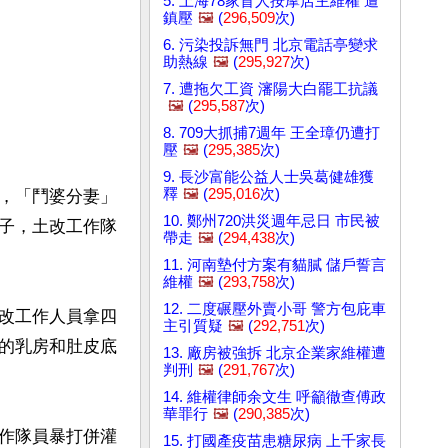
5. 上海78家盲人按摩店主維權 遭
鎮壓
🖼️
(
296,509
次)
6. 污染投訴無門 北京電話亭變求
助熱線
🖼️
(
295,927
次)
7. 遭拖欠工資 瀋陽大白罷工抗議
🖼️
(
295,587
次)
8. 709大抓捕7週年 王全璋仍遭打
壓
🖼️
(
295,385
次)
9. 長沙富能公益人士吳葛健雄獲
釋
🖼️
(
295,016
次)
，「鬥婆分妻」
10. 鄭州720洪災週年忌日 市民被
子，土改工作隊
帶走
🖼️
(
294,438
次)
11. 河南墊付方案有貓膩 儲戶誓言
維權
🖼️
(
293,758
次)
12. 二度碾壓外賣小哥 警方包庇車
改工作人員拿四
主引質疑
🖼️
(
292,751
次)
的乳房和肚皮底
13. 廠房被強拆 北京企業家維權遭
判刑
🖼️
(
291,767
次)
14. 維權律師余文生 呼籲徹查傅政
華罪行
🖼️
(
290,385
次)
作隊員暴打併灌
15. 打國產疫苗患糖尿病 上千家長