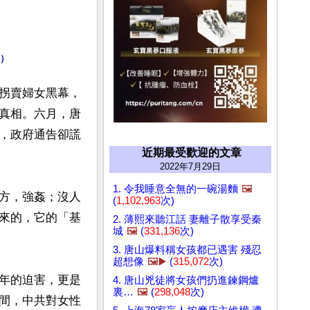
）
拐賣婦女黑幕，
真相。六月，唐
，政府通告卻謊
近期最受歡迎的文章
2022年7月29日
1. 令我睡意全無的一碗湯麵
🖼️
方，強姦；沒人
(
1,102,963
次)
來的，它的「基
2. 薄熙來聽江話 妻離子散享受秦
城
🖼️
(
331,136
次)
3. 唐山爆料稱女孩都已遇害 殘忍
超想像
🖼️▶️
(
315,072
次)
年的迫害，更是
4. 唐山兇徒將女孩們扔進鍊鋼爐
裏…
🖼️
(
298,048
次)
間，中共對女性