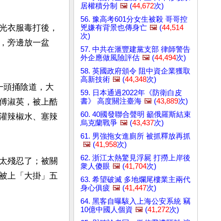
居權積分制
🖼️
(
44,672
次)
56. 豫高考601分女生被殺 哥哥控
光衣服毒打後，
兇嫌有背景也傳身亡
🖼️
(
44,514
次)
，旁邊放一盆
57. 中共在滙豐建黨支部 律師警告
外企應做風險評估
🖼️
(
44,494
次)
58. 英國政府頒令 阻中資企業獲取
高新技術
🖼️
(
44,348
次)
一頭捅陰道，大
59. 日本通過2022年《防衛白皮
書》 高度關注臺海
🖼️
(
43,889
次)
傅淑英，被上酷
60. 40國發聯合聲明 籲俄羅斯結束
灌辣椒水、塞辣
烏克蘭戰爭
🖼️
(
43,437
次)
61. 男強拖女進廁所 被抓釋放再抓
🖼️
(
41,958
次)
62. 浙江太熱驚見浮屍 打撈上岸後
太殘忍了；被關
衆人傻眼
🖼️
(
41,704
次)
被上「大掛」五
63. 希望破滅 多地爛尾樓業主兩代
身心俱疲
🖼️
(
41,447
次)
64. 黑客自曝駭入上海公安系統 竊
10億中國人個資
🖼️
(
41,272
次)