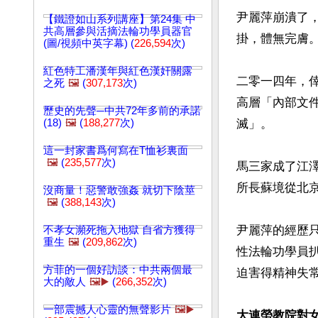
尹麗萍崩潰了
【鐵證如山系列講座】第24集 中
共高層參與活摘法輪功學員器官
掛，體無完膚
(圖/視頻中英字幕) (
226,594
次)
紅色特工潘漢年與紅色漢奸關露
二零一四年，
之死
🖼️
(
307,173
次)
高層「內部文
歷史的先聲─中共72年多前的承諾
(18)
🖼️
(
188,277
次)
滅」。

這一封家書爲何寫在T恤衫裏面
🖼️
(
235,577
次)
馬三家成了江
所長蘇境從北京
沒商量！惡警敢強姦 就切下陰莖
🖼️
(
388,143
次)
尹麗萍的經歷
不孝女瀕死拖入地獄 自省方獲得
重生
🖼️
(
209,862
次)
性法輪功學員
方菲的一個好訪談：中共兩個最
迫害得精神失常
大的敵人
🖼️▶️
(
266,352
次)
一部震撼人心靈的無聲影片
🖼️▶️
大連勞教院對