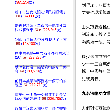
(
389,294
次)
制墮胎，即使
糟了，這女人讓江澤民給睡壞了
丈夫們現場觀摩
🖼️
(
374,600
次)
新視野評論：美國另一顛覆性裁
山東冠縣還推
決即將到來
🖼️▶️
(
226,945
次)
制流產，甚至
14個白血病人中只有我活了下來
喝藥給一瓶」
🖼️
(
148,799
次)
歷史的先聲─中共72年多前的承諾
多少未面世的
(20)
🖼️
(
277,278
次)
少一千三百萬
敲碎花崗岩！貓貓狗狗的今日傳
據，中國每年
奇
🖼️
(
193,570
次)
兒被屠殺。

前日本黑幫幹部親述一個可怕的
經歷
🖼️
(
212,710
次)
九名法輪功女
搞笑七一！第一次知道中共是啥
玩意的萌娃表情
🖼️
(
336,785
次)
人們對江蘇鐵
趕快告訴家人和朋友！你們需要