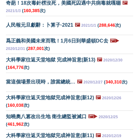
奇葩！18次毒針楞沒死，美國死囚遇中共病毒就嘎嘣
🖼️
(
160,385
次)
2021/1/3
人民報元旦獻辭：卜算子·2021
🖼️
(
288,646
次)
2021/1/1
爲正義和美國未來而戰！1月6日到華盛頓DC去
🖼️▶️
(
287,001
次)
2020/12/31
大科學家往返天堂地獄 完成神旨意(新13)
🖼️
2020/12/30
(
164,776
次)
當這個場景出現時，誰當總統…
🖼️
(
340,310
次)
2020/12/27
大科學家往返天堂地獄完成神旨意(新12)
🖼️
2020/12/26
(
160,038
次)
知曉奧八篡改出生地 衛生總監被滅口
🖼️▶️
2020/12/25
(
461,962
次)
大科學家往返天堂地獄完成神旨意(新11)
🖼️
2020/12/19