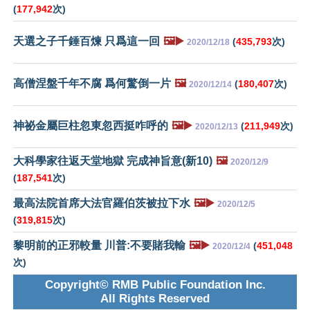
(
177,942
次)
天選之子千錘百煉 只爲這一回
🖼️▶️
(
435,793
次)
2020/12/18
高僧涅盤千年不腐 爲何驚倒一片
🖼️
(
180,407
次)
2020/12/14
神祕金屬巨柱忽東忽西挺咋呼的
🖼️▶️
(
211,949
次)
2020/12/13
大科學家往返天堂地獄 完成神旨意(新10)
🖼️
2020/12/9
(
187,541
次)
最高法院首席大法官羅伯茨被拉下水
🖼️▶️
2020/12/5
(
319,815
次)
黎明前的正邪較量 川普:不要賭我輸
🖼️▶️
(
451,048
2020/12/4
次)
Copyright© RMB Public Foundation Inc.
All Rights Reserved