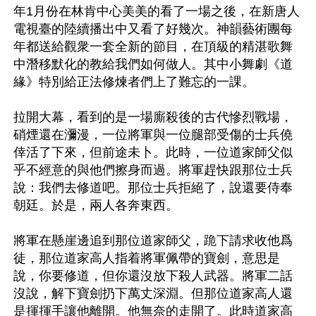
年1月份在林肯中心美美的看了一場之後，在新唐人
電視臺的陸續播出中又看了好幾次。神韻藝術團每
年都送給觀衆一套全新的節目，在頂級的精湛歌舞
中潛移默化的教給我們如何做人。其中小舞劇《道
緣》特別給正法修煉者們上了難忘的一課。

拉開大幕，看到的是一場廝殺後的古代慘烈戰場，
硝煙還在瀰漫，一位將軍與一位腿部受傷的士兵僥
倖活了下來，但前途未卜。此時，一位道家師父似
乎不經意的與他們擦身而過。將軍趕快跟那位士兵
說：我們去修道吧。那位士兵拒絕了，說還要侍奉
朝廷。於是，兩人各奔東西。

將軍在懸崖邊追到那位道家師父，跪下請求收他爲
徒，那位道家高人指着將軍佩帶的寶劍，意思是
說，你要修道，但你還沒放下殺人武器。將軍二話
沒說，解下寶劍扔下萬丈深淵。但那位道家高人還
是揮揮手讓他離開。他無奈的走開了。此時道家高