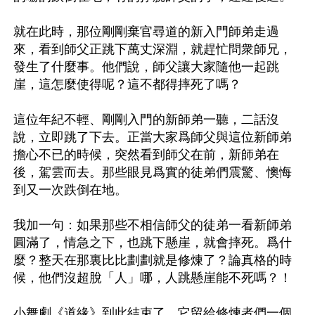
就在此時，那位剛剛棄官尋道的新入門師弟走過
來，看到師父正跳下萬丈深淵，就趕忙問衆師兄，
發生了什麼事。他們說，師父讓大家隨他一起跳
崖，這怎麼使得呢？這不都得摔死了嗎？ 

這位年紀不輕、剛剛入門的新師弟一聽，二話沒
說，立即跳了下去。正當大家爲師父與這位新師弟
擔心不已的時候，突然看到師父在前，新師弟在
後，駕雲而去。那些眼見爲實的徒弟們震驚、懊悔
到又一次跌倒在地。

我加一句：如果那些不相信師父的徒弟一看新師弟
圓滿了，情急之下，也跳下懸崖，就會摔死。爲什
麼？整天在那裏比比劃劃就是修煉了？論真格的時
候，他們沒超脫「人」哪，人跳懸崖能不死嗎？！

小舞劇《道緣》到此結束了，它留給修煉者們一個