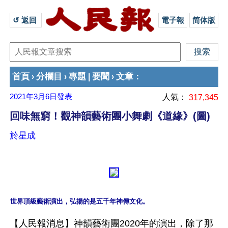
↺ 返回 
電子報
简体版
首頁
分欄目
專題
要聞
文章
›
›
|
›
：
2021年3月6日
發表
人氣：
317,345
回味無窮！觀神韻藝術團小舞劇《道緣》(圖)
於星成
世界頂級藝術演出，弘揚的是五千年神傳文化。
【人民報消息】神韻藝術團2020年的演出，除了那