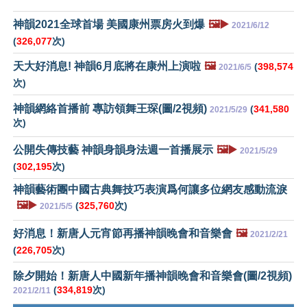
神韻2021全球首場 美國康州票房火到爆
🖼️▶️
2021/6/12
(
326,077
次)
天大好消息! 神韻6月底將在康州上演啦
🖼️
(
398,574
2021/6/5
次)
神韻網絡首播前 專訪領舞王琛(圖/2視頻)
(
341,580
2021/5/29
次)
公開失傳技藝 神韻身韻身法週一首播展示
🖼️▶️
2021/5/29
(
302,195
次)
神韻藝術團中國古典舞技巧表演爲何讓多位網友感動流淚
🖼️▶️
(
325,760
次)
2021/5/5
好消息！新唐人元宵節再播神韻晚會和音樂會
🖼️
2021/2/21
(
226,705
次)
除夕開始！新唐人中國新年播神韻晚會和音樂會(圖/2視頻)
(
334,819
次)
2021/2/11