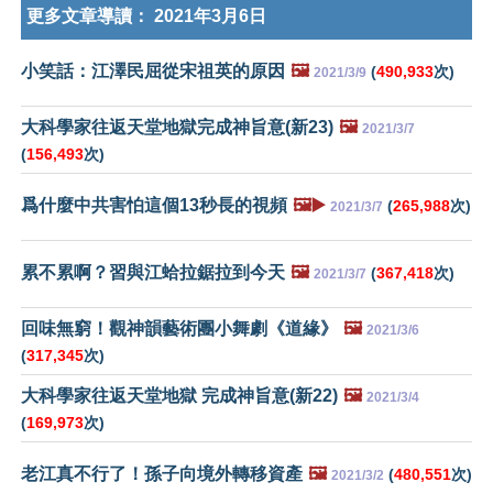
更多文章導讀：
2021年3月6日
小笑話：江澤民屈從宋祖英的原因
🖼️
(
490,933
次)
2021/3/9
大科學家往返天堂地獄完成神旨意(新23)
🖼️
2021/3/7
(
156,493
次)
爲什麼中共害怕這個13秒長的視頻
🖼️▶️
(
265,988
次)
2021/3/7
累不累啊？習與江蛤拉鋸拉到今天
🖼️
(
367,418
次)
2021/3/7
回味無窮！觀神韻藝術團小舞劇《道緣》
🖼️
2021/3/6
(
317,345
次)
大科學家往返天堂地獄 完成神旨意(新22)
🖼️
2021/3/4
(
169,973
次)
老江真不行了！孫子向境外轉移資產
🖼️
(
480,551
次)
2021/3/2