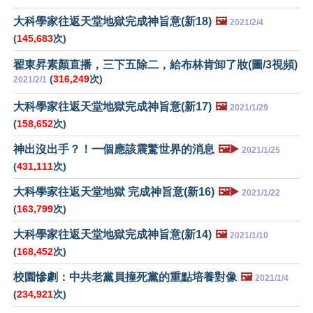
大科學家往返天堂地獄完成神旨意(新18)
🖼️
2021/2/4
(
145,683
次)
翟東昇素顏直播，三下五除二，給布林肯卸了妝(圖/3視頻)
(
316,249
次)
2021/2/1
大科學家往返天堂地獄完成神旨意(新17)
🖼️
2021/1/29
(
158,652
次)
神出沒出手？！一個應該震驚世界的消息
🖼️▶️
2021/1/25
(
431,111
次)
大科學家往返天堂地獄 完成神旨意(新16)
🖼️▶️
2021/1/22
(
163,799
次)
大科學家往返天堂地獄完成神旨意(新14)
🖼️
2021/1/10
(
168,452
次)
校園慘劇：中共老黨員撞死黨的重點培養對像
🖼️
2021/1/4
(
234,921
次)