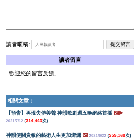
讀者暱稱:
讀者留言
歡迎您的留言反饋。
相關文章：
【預告】再現失傳美聲 神韻歌劇週五晚網絡首播
🖼️▶️
(
314,443
次)
2021/7/12
神韻使關貴敏的藝術人生更加燦爛
🖼️
(
359,169
次)
2021/6/22