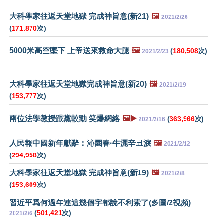
大科學家往返天堂地獄 完成神旨意(新21)
🖼️
2021/2/26
(
171,870
次)
5000米高空墜下 上帝送來救命大腿
🖼️
(
180,508
次)
2021/2/23
大科學家往返天堂地獄完成神旨意(新20)
🖼️
2021/2/19
(
153,777
次)
兩位法學教授跟黨較勁 笑爆網絡
🖼️▶️
(
363,966
次)
2021/2/16
人民報中國新年獻辭：沁園春·牛灑辛丑淚
🖼️
2021/2/12
(
294,958
次)
大科學家往返天堂地獄 完成神旨意(新19)
🖼️
2021/2/8
(
153,609
次)
習近平爲何過年連這幾個字都說不利索了(多圖/2視頻)
(
501,421
次)
2021/2/6