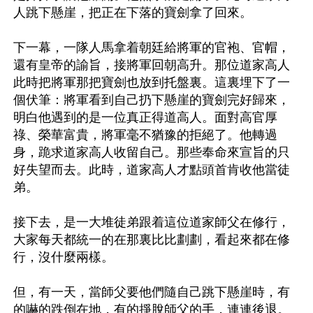
人跳下懸崖，把正在下落的寶劍拿了回來。

下一幕，一隊人馬拿着朝廷給將軍的官袍、官帽，
還有皇帝的諭旨，接將軍回朝高升。那位道家高人
此時把將軍那把寶劍也放到托盤裏。這裏埋下了一
個伏筆：將軍看到自己扔下懸崖的寶劍完好歸來，
明白他遇到的是一位真正得道高人。面對高官厚
祿、榮華富貴，將軍毫不猶豫的拒絕了。他轉過
身，跪求道家高人收留自己。那些奉命來宣旨的只
好失望而去。此時，道家高人才點頭首肯收他當徒
弟。

接下去，是一大堆徒弟跟着這位道家師父在修行，
大家每天都統一的在那裏比比劃劃，看起來都在修
行，沒什麼兩樣。

但，有一天，當師父要他們隨自己跳下懸崖時，有
的嚇的跌倒在地，有的掙脫師父的手，連連後退。
