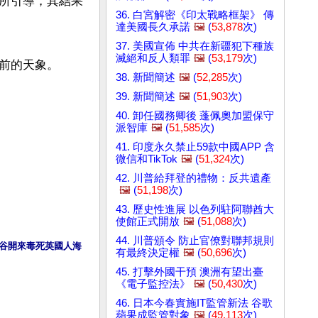
所引導，其結果
36. 白宮解密《印太戰略框架》 傳
達美國長久承諾
🖼️
(
53,878
次)
37. 美國宣佈 中共在新疆犯下種族
滅絕和反人類罪
🖼️
(
53,179
次)
38. 新聞簡述
🖼️
(
52,285
次)
39. 新聞簡述
🖼️
(
51,903
次)
40. 卸任國務卿後 蓬佩奧加盟保守
派智庫
🖼️
(
51,585
次)
41. 印度永久禁止59款中國APP 含
微信和TikTok
🖼️
(
51,324
次)
42. 川普給拜登的禮物：反共遺產
🖼️
(
51,198
次)
43. 歷史性進展 以色列駐阿聯酋大
使館正式開放
🖼️
(
51,088
次)
44. 川普頒令 防止官僚對聯邦規則
後谷開來毒死英國人海
有最終決定權
🖼️
(
50,696
次)
45. 打擊外國干預 澳洲有望出臺
《電子監控法》
🖼️
(
50,430
次)
46. 日本今春實施IT監管新法 谷歌
蘋果成監管對象
🖼️
(
49,113
次)