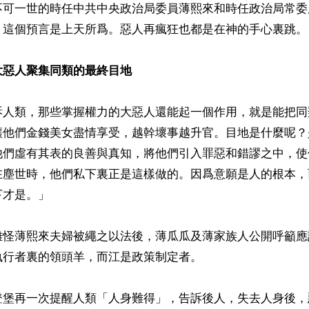
不可一世的時任中共中央政治局委員薄熙來和時任政治局常委
。這個預言是上天所爲。惡人再瘋狂也都是在神的手心裏跳。

大惡人聚集同類的最終目地
訴人類，那些掌握權力的大惡人還能起一個作用，就是能把同
讓他們金錢美女盡情享受，越幹壞事越升官。目地是什麼呢？
他們虛有其表的良善與真知，將他們引入罪惡和錯謬之中，使
在塵世時，他們私下裏正是這樣做的。因爲意願是人的根本，
才是。」

難怪薄熙來夫婦被繩之以法後，薄瓜瓜及薄家族人公開呼籲應
行者裏的領頭羊，而江是政策制定者。

登堡再一次提醒人類「人身難得」，告訴後人，失去人身後，