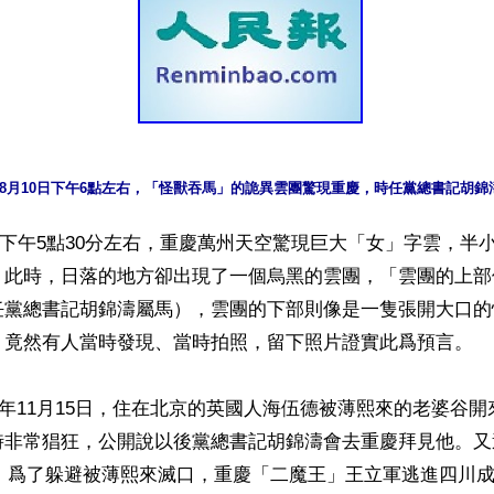
1年8月10日下午6點左右，「怪獸吞馬」的詭異雲團驚現重慶，時任黨總書記胡錦
10日下午5點30分左右，重慶萬州天空驚現巨大「女」字雲，半
。此時，日落的地方卻出現了一個烏黑的雲團，「雲團的上部
任黨總書記胡錦濤屬馬），雲團的下部則像是一隻張開大口的
」竟然有人當時發現、當時拍照，留下照片證實此爲預言。

11年11月15日，住在北京的英國人海伍德被薄熙來的老婆谷
時非常猖狂，公開說以後黨總書記胡錦濤會去重慶拜見他。又
6日，爲了躲避被薄熙來滅口，重慶「二魔王」王立軍逃進四川