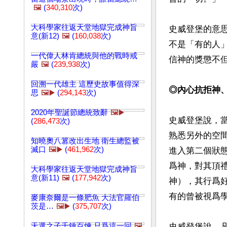
🖼️
(
340,310
次)
大科學家往返天堂地獄完成神旨
史威登堡的意思
意(新12)
🖼️
(
160,038
次)
不是「有的人
一代偉人林肯總統與他的戰時戒
信神的獎懲不但
嚴
🖼️
(
239,938
次)
回溯一代雄主 這歷史故事值得深
◎內心抗拒神
思
🖼️▶️
(
294,143
次)
2020年聖誕節總統致辭
🖼️▶️
史威登堡說，
(
286,473
次)
熟悉另外的空
知曉奧八篡改出生地 衛生總監被
滅口
🖼️▶️
(
461,962
次)
進入第二個狀
爲神，對其頂
大科學家往返天堂地獄完成神旨
意(新11)
🖼️
(
177,942
次)
神），其行爲
有的曾被視爲學
麥康奈爾是一條肥魚 大法官羅伯
茨是…
🖼️▶️
(
375,707
次)
天選之子千錘百煉 只爲這一回
🖼️
史威登堡說，