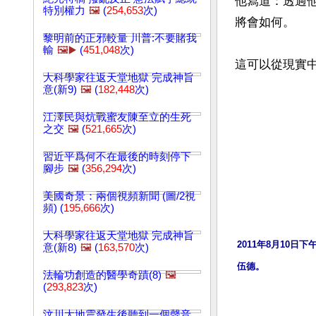
他寫道：透過
特別權力
🖼️
(
254,653
次)
將會如何。

黎明前的正邪較量 川普:不要賭我
輸
🖼️▶️
(
451,048
次)
大科學家往返天堂地獄 完成神旨
意(新9)
🖼️
(
182,448
次)
江澤民與炕戰蜜友陳至立的生死
之交
🖼️
(
521,665
次)
習近平爲何不在最後的時刻停下
腳步
🖼️
(
356,294
次)
美國奇景：兩個視頻新聞 (圖/2視
頻) (
195,666
次)
大科學家往返天堂地獄 完成神旨
2011年8月10
意(新8)
🖼️
(
163,570
次)
伍德。
法輪功創造的醫學奇蹟(8)
🖼️
(
293,823
次)
汶川大地震發生後聽到一個聲音