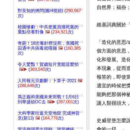
自然界；福份；
對良知的拷問(圖/4視頻) (
290,567
次)
維基詞典關於「
校園慘劇：中共老黨員撞死黨的
重點培養對像
🖼️
(
234,921
次)
「造化的意思
奇葩！18次毒針楞沒死，美國死
囚遇中共病毒就嘎嘣
🖼️
(
160,385
個方面的意思
次)
化和發展。造
令人驚豔！賀歲短片竟能這麼拍
本現象，從而
🖼️▶️
(
369,540
次)
報答的，即使
人民報元旦獻辭：卜算子·2021
🖼️
適宜的時候把
(
288,646
次)
能夠把那個神
爲正義和美國未來而戰！1月6日
到華盛頓DC去
🖼️▶️
(
287,001
次)
讓人類很頭大，
大科學家往返天堂地獄 完成神旨
意(新13)
🖼️
(
164,776
次)
史威登堡怎麼
會的一切。」

當這個場景出現時，誰當總統…