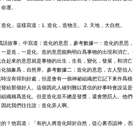
命運。

造化」這樣寫道：1. 造化，造物主。 2. 天地，大自然。

/成語故事」中寫道：造化的意思，參考數據一：造化的意思
，一是造，一是化。造的意思能夠明白爲事物的出現和消亡。
化合起來的意思就是事物的出生，生長，變化，發展，和消亡
造化抽象爲，自然界。參考數據二：造化的意思，古人堅信人
當時沒有得到好處，但是會有一個神祕組織把它記下來作爲積
獎發給那個好人。這個因此人碰到難以置信的好事時會說這是
祕組織稱爲造化。但是造化並不總是發獎，還會懲罰人。他們
因此我們往往說：造化弄人啊。

說的？他寫道：「有的人將造化歸於自然，從心裏否認神，否