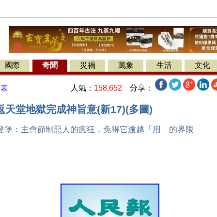
國際
奇聞
災禍
萬象
生活
文化
人氣：
158,652
分享：
發表
天堂地獄完成神旨意(新17)(多圖)
登堡：主會節制惡人的瘋狂，免得它逾越「用」的界限