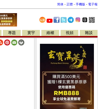
简体
-
正體
-
手機版
-
電子報
專題
寰宇
維權
視頻
雜談