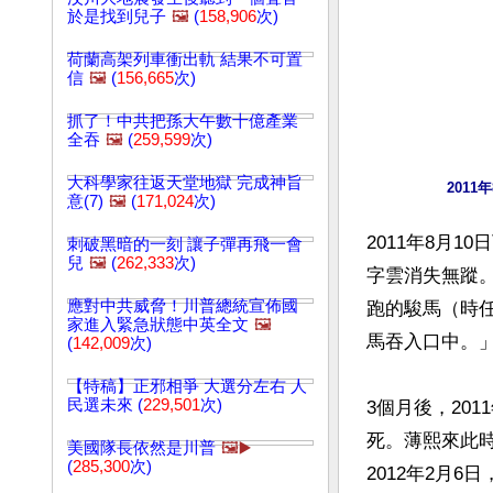
於是找到兒子
🖼️
(
158,906
次)
荷蘭高架列車衝出軌 結果不可置
信
🖼️
(
156,665
次)
抓了！中共把孫大午數十億產業
全吞
🖼️
(
259,599
次)
大科學家往返天堂地獄 完成神旨
201
意(7)
🖼️
(
171,024
次)
2011年8月
刺破黑暗的一刻 讓子彈再飛一會
兒
🖼️
(
262,333
次)
字雲消失無蹤
應對中共威脅！川普總統宣佈國
跑的駿馬（時
家進入緊急狀態中英全文
🖼️
馬吞入口中。
(
142,009
次)
【特稿】正邪相爭 大選分左右 人
民選未來 (
229,501
次)
3個月後，20
死。薄熙來此
美國隊長依然是川普
🖼️▶️
(
285,300
次)
2012年2月