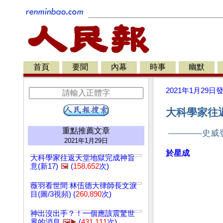
首頁
要聞
內幕
時事
幽默
2021年1月29日
大科學家往返
重點推薦文章
————史威
2021年1月29日
於星成
大科學家往返天堂地獄完成神旨
意(新17)
🖼️
(
158,652
次)
薇羽看世間 林伍德大律師長文淚
目(圖/3視頻) (
260,890
次)
神出沒出手？！一個應該震驚世
界的消息
🖼️▶️
(
431,111
次)