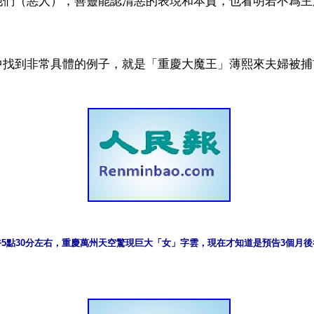
他們（惡人），善靈能認清惡的表現和本質，也看明若不爲主
日下午5點30分左右，重慶萬州天空驚現巨大「女」字雲，現在才知道是預告3個月