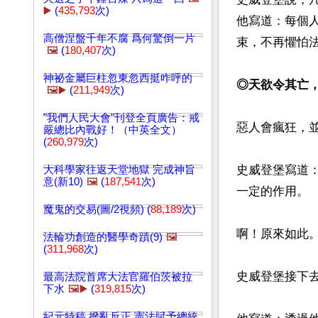
▶️
(
435,793
次)
他寫道：每個
高僧涅盤千年不腐 爲何驚倒一片
束，不再懼怕
🖼️
(
180,407
次)
神祕金屬巨柱忽東忽西挺咋呼的
◎天欲令其亡
🖼️▶️
(
211,949
次)
"我們人民大會"刊登全頁廣告：戒
惡人會瘋狂，並
嚴總比內戰好！（中英全文）
(
260,979
次)
史威登堡寫道
大科學家往返天堂地獄 完成神旨
意(新10)
🖼️
(
187,541
次)
一定的作用。

魔鬼的交易(圖/2視頻) (
88,189
次)
啊！原來如此。
法輪功創造的醫學奇蹟(9)
🖼️
(
311,968
次)
史威登堡接下
最高法院首席大法官羅伯茨被拉
下水
🖼️▶️
(
319,815
次)
紀元特稿 撥亂反正 憲法賦予總統