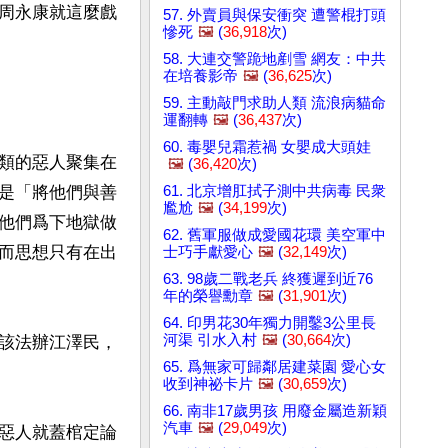
周永康就這麼戲
57. 外賣員與保安衝突 遭警棍打頭
慘死
🖼️
(
36,918
次)
58. 大連交警跪地剷雪 網友：中共
在培養影帝
🖼️
(
36,625
次)
59. 主動敲門求助人類 流浪病貓命
運翻轉
🖼️
(
36,437
次)
60. 毒嬰兒霜惹禍 女嬰成大頭娃
類的惡人聚集在
🖼️
(
36,420
次)
61. 北京增肛拭子測中共病毒 民衆
是「將他們與善
尷尬
🖼️
(
34,199
次)
他們爲下地獄做
62. 舊軍服做成愛國花環 美空軍中
而思想只有在出
士巧手獻愛心
🖼️
(
32,149
次)
63. 98歲二戰老兵 終獲遲到近76
年的榮譽勳章
🖼️
(
31,901
次)
64. 印男花30年獨力開鑿3公里長
河渠 引水入村
🖼️
(
30,664
次)
該法辦江澤民，
65. 爲無家可歸鄰居建菜園 愛心女
收到神祕卡片
🖼️
(
30,659
次)
66. 南非17歲男孩 用廢金屬造新穎
汽車
🖼️
(
29,049
次)
惡人就蓋棺定論