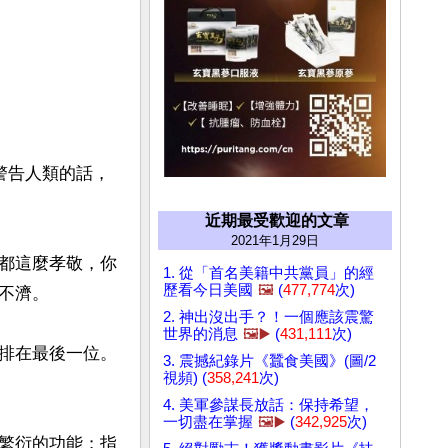
警告人類的話，
近期最受歡迎的文章
2021年1月29日
都這麼孝敬，你
1. 從「首名美籍中共黨員」的經
歷看今日美國
🖼️
(
477,774
次)
濟。

2. 神出沒出手？！一個應該震驚
世界的消息
🖼️▶️
(
431,111
次)
排在最後一位。
3. 震撼紀錄片《蠶食美國》(圖/2
視頻) (
358,241
次)
4. 美軍參謀長放話：保持希望，
一切盡在掌握
🖼️▶️
(
342,925
次)
繁衍的功能；指