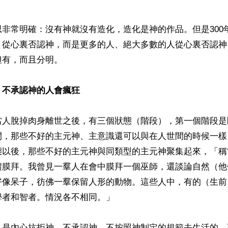
非常明確：沒有神就沒有造化，造化是神的作品。但是300
」從心裏否認神，而是更多的人、絕大多數的人從心裏否認神
有，而且分明。

、不承認神的人會瘋狂
當人脫掉肉身離世之後，有三個狀態（階段），第一個階段是
間，那些不好的主元神、主意識還可以與在人世間的時候一樣
態以後，那些不好的主元神與同類型的主元神聚集起來，「稱
禮膜拜。我曾見一羣人在會中膜拜一個巫師，還談論自然（他
好像呆子，彷佛一羣保留人形的動物。這些人中，有的（生前
者和智者。情況各不相同。」

凡是內心抗拒神、不承認神，不按照神制定的規範去生活的，