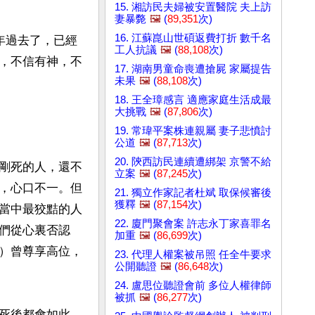
15. 湘訪民夫婦被安置醫院 夫上訪
妻暴斃
🖼️
(
89,351
次)
16. 江蘇崑山世碩返費打折 數千名
年過去了，已經
工人抗議
🖼️
(
88,108
次)
，不信有神，不
17. 湖南男童命喪遭搶屍 家屬提告
未果
🖼️
(
88,108
次)
18. 王全璋感言 適應家庭生活成最
大挑戰
🖼️
(
87,806
次)
19. 常瑋平案株連親屬 妻子悲憤討
公道
🖼️
(
87,713
次)
20. 陝西訪民連續遭綁架 京警不給
剛死的人，還不
立案
🖼️
(
87,245
次)
，心口不一。但
21. 獨立作家記者杜斌 取保候審後
獲釋
🖼️
(
87,154
次)
當中最狡黠的人
22. 廈門聚會案 許志永丁家喜罪名
們從心裏否認
加重
🖼️
(
86,699
次)
）曾尊享高位，
23. 代理人權案被吊照 任全牛要求
公開聽證
🖼️
(
86,648
次)
24. 盧思位聽證會前 多位人權律師
被抓
🖼️
(
86,277
次)
死後都會如此。