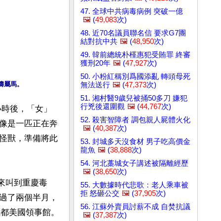
47. 全球中共病毒病例 突破一億
🖼️
(
49,083
次)
48. 近70名議員聯名信 要求G7團
結對抗中共
🖼️
(
48,950
次)
49. 韓前總統朴槿惠犯受賄罪 終審
獲刑20年
🖼️
(
47,927
次)
50. 小粉紅稱別爲國添亂 轉頭母死
濤屬馬。
無法送行
🖼️
(
47,373
次)
51. 湘村醫9歲兒被捅50多刀 嫌犯
行兇後還圍觀
🖼️
(
44,767
次)
小時後，「女」
52. 殺害智障者 調包親人屍體火化
像是一匹正在奔
🖼️
(
40,387
次)
怪獸，準備將此
53. 封城多天沒食材 男子吃高價金
龍魚
🖼️
(
38,888
次)
54. 河北藁城女子講述被隔離經歷
🖼️
(
38,650
次)
開來叫到重慶毒
55. 大數據時代悲歌：老人乘車被
拒 怒砸公交
🖼️
(
37,905
次)
過了兩個半月，
56. 江蘇外賣員討薪不成 自焚抗議
成都美國領事館。
🖼️
(
37,387
次)