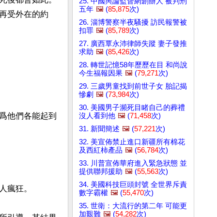
25. 中國輿論監督網創辦人 被判刑
五年
🖼️
(
85,875
次)
再受外在的約
26. 淄博警察半夜騷擾 訪民報警被
扣罪
🖼️
(
85,789
次)
27. 廣西覃永沛律師失蹤 妻子發推
求助
🖼️
(
85,426
次)
28. 轉世記憶58年歷歷在目 和尚說
今生福報因果
🖼️
(
79,271
次)
29. 三歲男童找到前世子女 胎記揭
慘劇
🖼️
(
73,984
次)
30. 美國男子瀕死目睹自己的葬禮
爲他們各能起到
沒人看到他
🖼️
(
71,458
次)
31. 新聞簡述
🖼️
(
57,221
次)
32. 美宣佈禁止進口新疆所有棉花
及西紅柿產品
🖼️
(
56,784
次)
33. 川普宣佈華府進入緊急狀態 並
提供聯邦援助
🖼️
(
55,563
次)
34. 美國科技巨頭封號 全世界斥責
瘋狂。

數字霸權
🖼️
(
55,470
次)
35. 世衛：大流行的第二年 可能更
加艱難
🖼️
(
54,282
次)