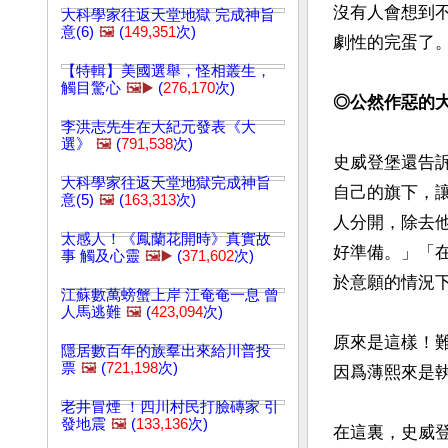
沒有人會想到
大科學家往返天堂地獄 完成神旨
意(6)
🖼️
(
149,351
次)
劇性的完蛋了
【特輯】美國選舉，怪相叢生，
觸目驚心
🖼️▶️
(
276,170
次)
◎公然作惡的
李洪志先生在大紀元發表《大
選》
🖼️
(
791,538
次)
史威登堡還告
大科學家往返天堂地獄完成神旨
自己的旗下，
意(5)
🖼️
(
163,313
次)
人分開，除去
太感人！《鳳蘭花開時》真實故
好準備。」「
事 觸及心靈
🖼️▶️
(
371,602
次)
於意願的情況下
江蘇數萬螃蟹上岸 江奄奄一息 曾
人馬逃難
🖼️
(
423,094
次)
原來是這樣！
隱居數百年的族羣出來給川普投
票
🖼️
(
721,198
次)
因爲薄熙來是執
老井冒煙 ！四川村民打臉磚家 引
發地震
🖼️
(
133,136
次)
在這裏，史威