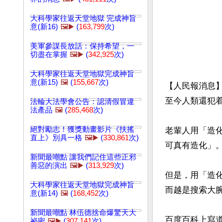
大科學家往返天堂地獄 完成神旨
意(新16)
🖼️▶️
(
163,799
次)
美軍參謀長放話：保持希望，一
切盡在掌握
🖼️▶️
(
342,925
次)
大科學家往返天堂地獄完成神旨
意(新15)
🖼️
(
155,667
次)
【人民報消息】
至今人類還犯着
法輪大法學會公告：認清假冒違
法產品
🖼️
(
285,468
次)
絕對勵志！獲獎動畫影片《扶搖
老輩人用「造
直上》別具一格
🖼️▶️
(
330,861
次)
可真有造化」
新聞最嘲點 讓我們記住這些正邪
善惡的演出
🖼️▶️
(
313,929
次)
但是，用「造
大科學家往返天堂地獄完成神旨
而越是搜索大腕
意(新14)
🖼️
(
168,452
次)
新聞最嘲點 林伍德捨命爆驚天大
百度百科上寫
祕密
🖼️▶️
(
307,141
次)