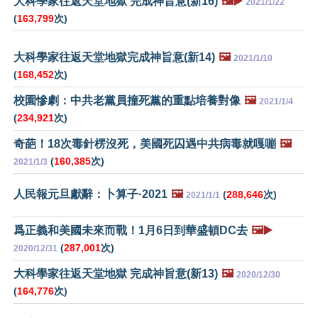
大科學家往返天堂地獄 完成神旨意(新16)
🖼️▶️
2021/1/22
(
163,799
次)
大科學家往返天堂地獄完成神旨意(新14)
🖼️
2021/1/10
(
168,452
次)
校園慘劇：中共老黨員撞死黨的重點培養對像
🖼️
2021/1/4
(
234,921
次)
奇葩！18次毒針楞沒死，美國死囚遇中共病毒就嘎嘣
🖼️
(
160,385
次)
2021/1/3
人民報元旦獻辭：卜算子·2021
🖼️
(
288,646
次)
2021/1/1
爲正義和美國未來而戰！1月6日到華盛頓DC去
🖼️▶️
(
287,001
次)
2020/12/31
大科學家往返天堂地獄 完成神旨意(新13)
🖼️
2020/12/30
(
164,776
次)