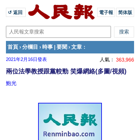
↺ 返回 
電子報
简体版
首頁
分欄目
時事
要聞
文章
›
›
|
›
：
2021年2月16日
發表
人氣：
363,966
兩位法學教授跟黨較勁 笑爆網絡(多圖/視頻)
鮑光