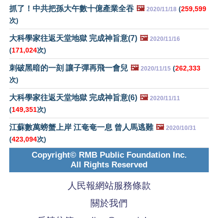
抓了！中共把孫大午數十億產業全吞
🖼️
(
259,599
2020/11/18
次)
大科學家往返天堂地獄 完成神旨意(7)
🖼️
2020/11/16
(
171,024
次)
刺破黑暗的一刻 讓子彈再飛一會兒
🖼️
(
262,333
2020/11/15
次)
大科學家往返天堂地獄 完成神旨意(6)
🖼️
2020/11/11
(
149,351
次)
江蘇數萬螃蟹上岸 江奄奄一息 曾人馬逃難
🖼️
2020/10/31
(
423,094
次)
Copyright© RMB Public Foundation Inc.
All Rights Reserved
人民報網站服務條款
關於我們