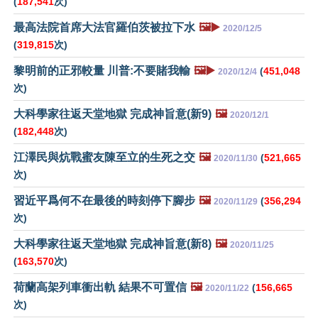
(
187,541
次)
最高法院首席大法官羅伯茨被拉下水
🖼️▶️
2020/12/5
(
319,815
次)
黎明前的正邪較量 川普:不要賭我輸
🖼️▶️
(
451,048
2020/12/4
次)
大科學家往返天堂地獄 完成神旨意(新9)
🖼️
2020/12/1
(
182,448
次)
江澤民與炕戰蜜友陳至立的生死之交
🖼️
(
521,665
2020/11/30
次)
習近平爲何不在最後的時刻停下腳步
🖼️
(
356,294
2020/11/29
次)
大科學家往返天堂地獄 完成神旨意(新8)
🖼️
2020/11/25
(
163,570
次)
荷蘭高架列車衝出軌 結果不可置信
🖼️
(
156,665
2020/11/22
次)