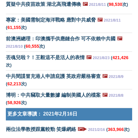
質疑中共疫苗政策 湖北高飛遭傳喚
🖼️
(
98,530
次)
2021/8/11
專家：美國需制定海洋戰略 應對中共威脅
🖼️
2021/8/11
(
61,155
次)
前澳洲總理：印澳攜手供應鏈合作 可不依賴中共國
🖼️
(
60,555
次)
2021/8/10
丟魂兒啦？！王毅這不是活人的表情
🖼️
(
421,426
2021/8/23
次)
中共間諜冒充港人申請庇護 英政府嚴格審查
🖼️
2021/8/9
(
62,213
次)
博明：中共竊取大量數據 編制美國人的檔案
🖼️
2021/8/8
(
58,926
次)
更多文章導讀：
2021年2月16日
兩位法學教授跟黨較勁 笑爆網絡
🖼️▶️
(
363,966
次)
2021/2/16