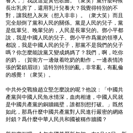
養大，」我說這是黃色歌曲。（衆笑）黨什麼時候
長出乳房了，還用乳汁兒養大？我覺得特別的不
對，讓我想入灰灰（想入非非）。（衆大笑）而且
完全顛倒了黨和人民的關係。黨是人民的兒子，黨
是低輩兒、晚輩兒的，人民是長輩兒的。鄧小平都
說，我是中國人民的兒子。鄧小平作爲黨的領導人
都說，我是中國人民的兒子，那黨不是我們的兒子
嗎？你怎麼能說黨又變成媽媽了？我們，啊，吃你
的奶，（賀衛方一邊做着吃奶的動作，一邊表情誇
張的緊鎖眉頭）這特別特別的亂，非常亂，有亂倫
的感覺！（衆笑）。

中共外交戰狼趙立堅怎麼說的呢？他說：「中國共
產黨與中國人民魚水情深，血肉相連，中國人民就
是中國共產黨的銅牆鐵壁，誰都別想打破。」既然
如此，那爲什麼中國共產黨對人民進行嚴密的網絡
封鎖？爲什麼中華人民共和國被稱作牆國？
