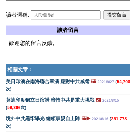
讀者暱稱:
讀者留言
歡迎您的留言反饋。
相關文章：
美日印澳在南海聯合軍演 應對中共威脅
🖼️
(
54,706
2021/8/27
次)
莫迪印度獨立日演講 暗指中共是重大挑戰
🖼️
2021/8/15
(
59,366
次)
境外中共黑牢曝光 總領事親自上陣
🖼️▶️
(
251,778
2021/8/16
次)