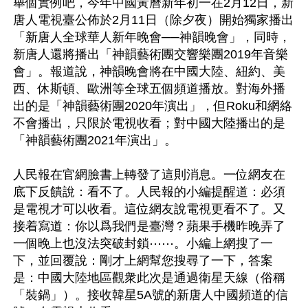
舉個實例吧，今年中國黃曆新年初一在2月12日，新
唐人電視臺公佈於2月11日（除夕夜）開始獨家播出
「新唐人全球華人新年晚會──神韻晚會」，同時，
新唐人還將播出「神韻藝術團交響樂團2019年音樂
會」。報道說，神韻晚會將在中國大陸、紐約、美
西、休斯頓、歐洲等全球五個頻道播放。對海外播
出的是「神韻藝術團2020年演出」，但Roku和網絡
不會播出，只限於電視收看；對中國大陸播出的是
「神韻藝術團2021年演出」。

人民報在官網臉書上轉發了這則消息。一位網友在
底下反饋說：看不了。人民報的小編提醒道：必須
是電視才可以收看。這位網友說電視更看不了。又
接着寫道：你以爲我們是臺灣？蘋果手機昨晚弄了
一個晚上也沒法突破封鎖⋯⋯。小編上網搜了一
下，並回覆說：剛才上網幫您搜尋了一下，答案
是：中國大陸地區觀衆此次是通過衛星天線（俗稱
「裝鍋」）。接收韓星5A號的新唐人中國頻道的信