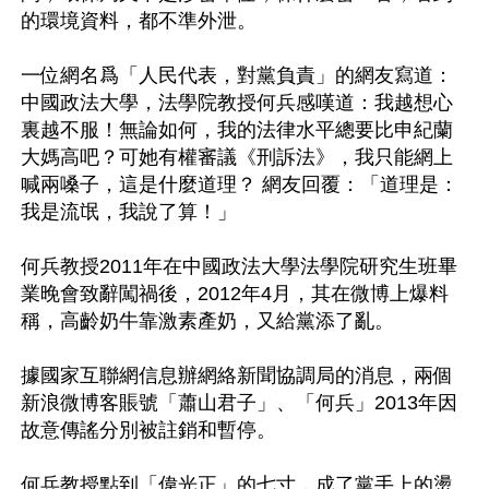
的環境資料，都不準外泄。 

一位網名爲「人民代表，對黨負責」的網友寫道：
中國政法大學，法學院教授何兵感嘆道：我越想心
裏越不服！無論如何，我的法律水平總要比申紀蘭
大媽高吧？可她有權審議《刑訴法》，我只能網上
喊兩嗓子，這是什麼道理？ 網友回覆：「道理是：
我是流氓，我說了算！」 

何兵教授2011年在中國政法大學法學院研究生班畢
業晚會致辭闖禍後，2012年4月，其在微博上爆料
稱，高齡奶牛靠激素產奶，又給黨添了亂。 

據國家互聯網信息辦網絡新聞協調局的消息，兩個
新浪微博客賬號「蕭山君子」、「何兵」2013年因
故意傳謠分別被註銷和暫停。 

何兵教授點到「偉光正」的七寸，成了黨手上的燙