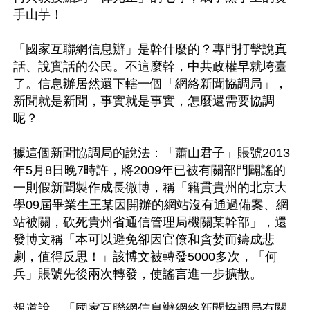
手山芋！ 

「國家互聯網信息辦」是幹什麼的？專門打擊說真
話、說實話的公民。不這麼幹，中共政權早就垮臺
了。信息辦居然還下轄一個「網絡新聞協調局」，
新聞就是新聞，事實就是事實，怎麼還需要協調
呢？ 

據這個新聞協調局的說法：「蕭山君子」賬號2013
年5月8日晚7時許，將2009年已被有關部門闢謠的
一則假新聞製作成長微博，稱「籍貫貴州的北京大
學09屆畢業生王某因開辦的網站沒有通過備案、網
站被關，砍死貴州省通信管理局機關某幹部」，還
發博文稱「本可以避免卻因官僚和貪婪而鑄成悲
劇，值得反思！」該博文被轉發5000多次，「何
兵」賬號先後兩次轉發，使謠言進一步擴散。 

報道說，「國家互聯網信息辦網絡新聞協調局有關