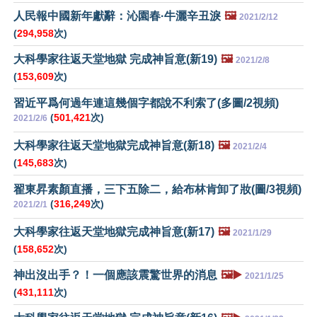
人民報中國新年獻辭：沁園春·牛灑辛丑淚
🖼️
2021/2/12
(
294,958
次)
大科學家往返天堂地獄 完成神旨意(新19)
🖼️
2021/2/8
(
153,609
次)
習近平爲何過年連這幾個字都說不利索了(多圖/2視頻)
(
501,421
次)
2021/2/6
大科學家往返天堂地獄完成神旨意(新18)
🖼️
2021/2/4
(
145,683
次)
翟東昇素顏直播，三下五除二，給布林肯卸了妝(圖/3視頻)
(
316,249
次)
2021/2/1
大科學家往返天堂地獄完成神旨意(新17)
🖼️
2021/1/29
(
158,652
次)
神出沒出手？！一個應該震驚世界的消息
🖼️▶️
2021/1/25
(
431,111
次)