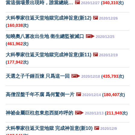
當這個場景出現時，誰當總統…
🖼️
(
340,310
次)
2020/12/27
大科學家往返天堂地獄完成神旨意(新12)
🖼️
2020/12/26
(
160,038
次)
知曉奧八篡改出生地 衛生總監被滅口
🖼️▶️
2020/12/25
(
461,962
次)
大科學家往返天堂地獄完成神旨意(新11)
🖼️
2020/12/19
(
177,942
次)
天選之子千錘百煉 只爲這一回
🖼️▶️
(
435,793
次)
2020/12/18
高僧涅盤千年不腐 爲何驚倒一片
🖼️
(
180,407
次)
2020/12/14
神祕金屬巨柱忽東忽西挺咋呼的
🖼️▶️
(
211,949
次)
2020/12/13
大科學家往返天堂地獄 完成神旨意(新10)
🖼️
2020/12/9