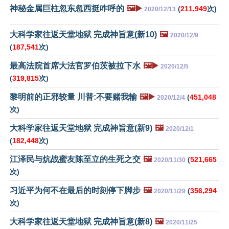
神秘金属巨柱忽东忽西挺咋呼的
🖼️▶️
(
211,949
次)
2020/12/13
大科学家往返天堂地狱 完成神旨意(新10)
🖼️
2020/12/9
(
187,541
次)
最高法院首席大法官罗伯茨被拉下水
🖼️▶️
2020/12/5
(
319,815
次)
黎明前的正邪较量 川普:不要赌我输
🖼️▶️
(
451,048
2020/12/4
次)
大科学家往返天堂地狱 完成神旨意(新9)
🖼️
2020/12/1
(
182,448
次)
江泽民与炕战蜜友陈至立的生死之交
🖼️
(
521,665
2020/11/30
次)
习近平为何不在最后的时刻停下脚步
🖼️
(
356,294
2020/11/29
次)
大科学家往返天堂地狱 完成神旨意(新8)
🖼️
2020/11/25