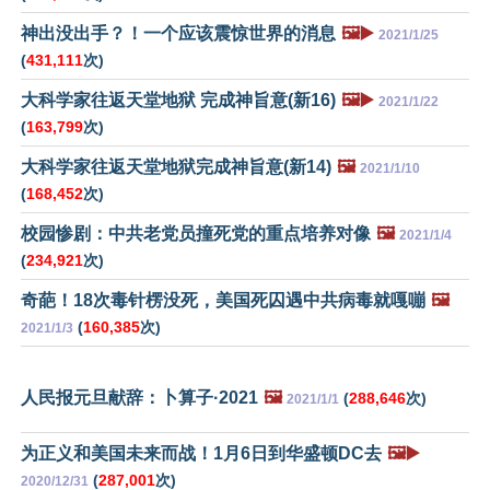
神出没出手？！一个应该震惊世界的消息
🖼️▶️
2021/1/25
(
431,111
次)
大科学家往返天堂地狱 完成神旨意(新16)
🖼️▶️
2021/1/22
(
163,799
次)
大科学家往返天堂地狱完成神旨意(新14)
🖼️
2021/1/10
(
168,452
次)
校园惨剧：中共老党员撞死党的重点培养对像
🖼️
2021/1/4
(
234,921
次)
奇葩！18次毒针楞没死，美国死囚遇中共病毒就嘎嘣
🖼️
(
160,385
次)
2021/1/3
人民报元旦献辞：卜算子·2021
🖼️
(
288,646
次)
2021/1/1
为正义和美国未来而战！1月6日到华盛顿DC去
🖼️▶️
(
287,001
次)
2020/12/31