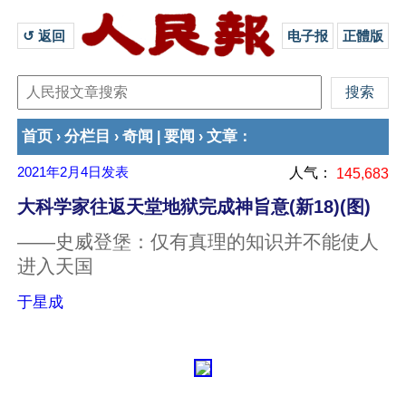
↺ 返回 
电子报
正體版
首页
分栏目
奇闻
要闻
文章
›
›
|
›
：
2021年2月4日
发表
人气：
145,683
大科学家往返天堂地狱完成神旨意(新18)(图)
——史威登堡：仅有真理的知识并不能使人
进入天国
于星成