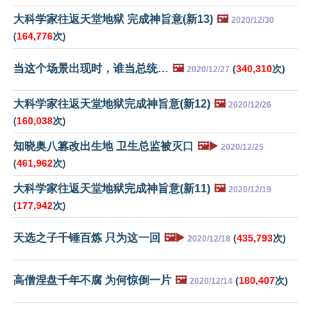
大科学家往返天堂地狱 完成神旨意(新13)
🖼️
2020/12/30
(
164,776
次)
当这个场景出现时，谁当总统…
🖼️
(
340,310
次)
2020/12/27
大科学家往返天堂地狱完成神旨意(新12)
🖼️
2020/12/26
(
160,038
次)
知晓奥八篡改出生地 卫生总监被灭口
🖼️▶️
2020/12/25
(
461,962
次)
大科学家往返天堂地狱完成神旨意(新11)
🖼️
2020/12/19
(
177,942
次)
天选之子千锤百炼 只为这一回
🖼️▶️
(
435,793
次)
2020/12/18
高僧涅盘千年不腐 为何惊倒一片
🖼️
(
180,407
次)
2020/12/14