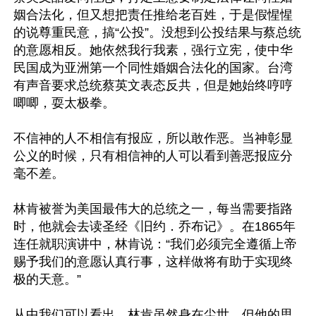
姻合法化，但又想把责任推给老百姓，于是假惺惺
的说尊重民意，搞“公投”。没想到公投结果与蔡总统
的意愿相反。她依然我行我素，强行立宪，使中华
民国成为亚洲第一个同性婚姻合法化的国家。台湾
有声音要求总统蔡英文表态反共，但是她始终哼哼
唧唧，耍太极拳。

不信神的人不相信有报应，所以敢作恶。当神彰显
公义的时候，只有相信神的人可以看到善恶报应分
毫不差。

林肯被誉为美国最伟大的总统之一，每当需要指路
时，他就会去读圣经《旧约．乔布记》。在1865年
连任就职演讲中，林肯说：“我们必须完全遵循上帝
赐予我们的意愿认真行事，这样做将有助于实现终
极的天意。”

从中我们可以看出，林肯虽然身在尘世，但他的思