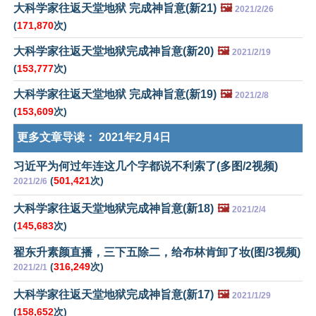
大科学家往返天堂地狱 完成神旨意(新21)
🖼️
2021/2/26
(
171,870
次)
大科学家往返天堂地狱完成神旨意(新20)
🖼️
2021/2/19
(
153,777
次)
大科学家往返天堂地狱 完成神旨意(新19)
🖼️
2021/2/8
(
153,609
次)
更多文章导读：
2021年2月4日
习近平为何过年连这几个字都说不利索了(多图/2视频)
(
501,421
次)
2021/2/6
大科学家往返天堂地狱完成神旨意(新18)
🖼️
2021/2/4
(
145,683
次)
翟东升素颜直播，三下五除二，给布林肯卸了妆(图/3视频)
(
316,249
次)
2021/2/1
大科学家往返天堂地狱完成神旨意(新17)
🖼️
2021/1/29
(
158,652
次)