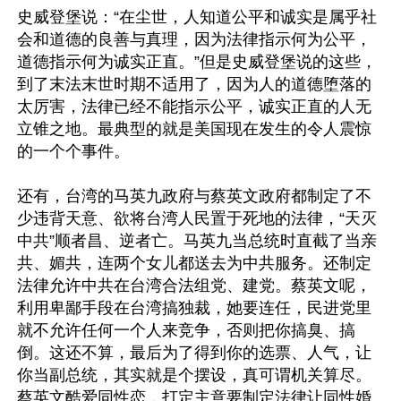
史威登堡说：“在尘世，人知道公平和诚实是属乎社
会和道德的良善与真理，因为法律指示何为公平，
道德指示何为诚实正直。”但是史威登堡说的这些，
到了末法末世时期不适用了，因为人的道德堕落的
太厉害，法律已经不能指示公平，诚实正直的人无
立锥之地。最典型的就是美国现在发生的令人震惊
的一个个事件。

还有，台湾的马英九政府与蔡英文政府都制定了不
少违背天意、欲将台湾人民置于死地的法律，“天灭
中共”顺者昌、逆者亡。马英九当总统时直截了当亲
共、媚共，连两个女儿都送去为中共服务。还制定
法律允许中共在台湾合法组党、建党。蔡英文呢，
利用卑鄙手段在台湾搞独裁，她要连任，民进党里
就不允许任何一个人来竞争，否则把你搞臭、搞
倒。这还不算，最后为了得到你的选票、人气，让
你当副总统，其实就是个摆设，真可谓机关算尽。
蔡英文酷爱同性恋，打定主意要制定法律让同性婚