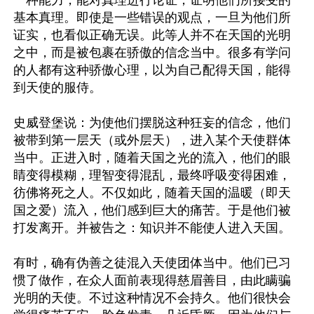
一种能力，能对真理进行论证，证明他们所接受的
基本真理。即使是一些错误的观点，一旦为他们所
证实，也看似正确无误。此等人并不在天国的光明
之中，而是被包裹在骄傲的信念当中。很多有学问
的人都有这种骄傲心理，以为自己配得天国，能得
到天使的服侍。

史威登堡说：为使他们摆脱这种狂妄的信念，他们
被带到第一层天（或外层天），进入某个天使群体
当中。正进入时，随着天国之光的流入，他们的眼
睛变得模糊，理智变得混乱，最终呼吸变得困难，
彷佛将死之人。不仅如此，随着天国的温暖（即天
国之爱）流入，他们感到巨大的痛苦。于是他们被
打发离开。并被告之：知识并不能使人进入天国。

有时，确有伪善之徒混入天使团体当中。他们已习
惯了做作，在众人面前表现得慈眉善目，由此瞒骗
光明的天使。不过这种情况不会持久。他们很快会