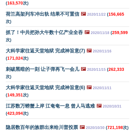
(
163,570
次)
荷兰高架列车冲出轨 结果不可置信
🖼️
(
156,665
2020/11/22
次)
抓了！中共把孙大午数十亿产业全吞
🖼️
(
259,599
2020/11/18
次)
大科学家往返天堂地狱 完成神旨意(7)
🖼️
2020/11/16
(
171,024
次)
刺破黑暗的一刻 让子弹再飞一会儿
🖼️
(
262,333
2020/11/15
次)
大科学家往返天堂地狱 完成神旨意(6)
🖼️
2020/11/11
(
149,351
次)
江苏数万螃蟹上岸 江奄奄一息 曾人马逃难
🖼️
2020/10/31
(
423,094
次)
隐居数百年的族群出来给川普投票
🖼️
(
721,198
次)
2020/10/30