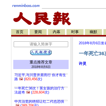
首页
要闻
内幕
时事
幽默
2018年8月6日
发
一年死亡36
重点推荐文章
许灵
2018年8月6日
习近平,与川普并肩而行 你才有生
路
🖼️
(
820,456
次)
一年死亡36次！英女孩的治疗方
法超奇
🖼️
(
228,604
次)
中共治党的绝招让红二代也恐惧
🖼️
(
389,706
次)