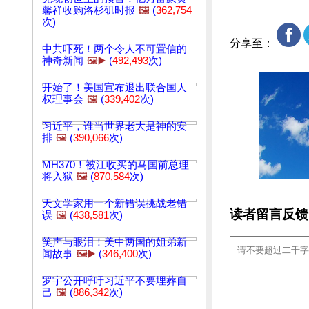
馨祥收购洛杉矶时报
🖼️
(
362,754
次)
分享至：
中共吓死！两个令人不可置信的
神奇新闻
🖼️▶️
(
492,493
次)
开始了！美国宣布退出联合国人
权理事会
🖼️
(
339,402
次)
习近平，谁当世界老大是神的安
排
🖼️
(
390,066
次)
MH370！被江收买的马国前总理
将入狱
🖼️
(
870,584
次)
天文学家用一个新错误挑战老错
读者留言反馈
误
🖼️
(
438,581
次)
笑声与眼泪！美中两国的姐弟新
闻故事
🖼️▶️
(
346,400
次)
罗宇公开呼吁习近平不要埋葬自
己
🖼️
(
886,342
次)