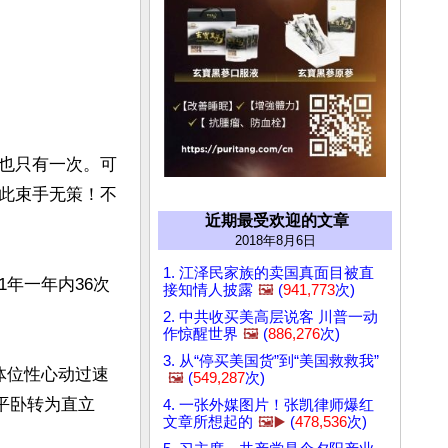
也只有一次。可
此束手无策！不
近期最受欢迎的文章
2018年8月6日
1. 江泽民家族的卖国真面目被直
1年一年内36次
接知情人披露
🖼️
(
941,773
次)
2. 中共收买美高层说客 川普一动
作惊醒世界
🖼️
(
886,276
次)
3. 从“停买美国货”到“美国救救我”
体位性心动过速
🖼️
(
549,287
次)
由平卧转为直立
4. 一张外媒图片！张凯律师爆红
文章所想起的
🖼️▶️
(
478,536
次)