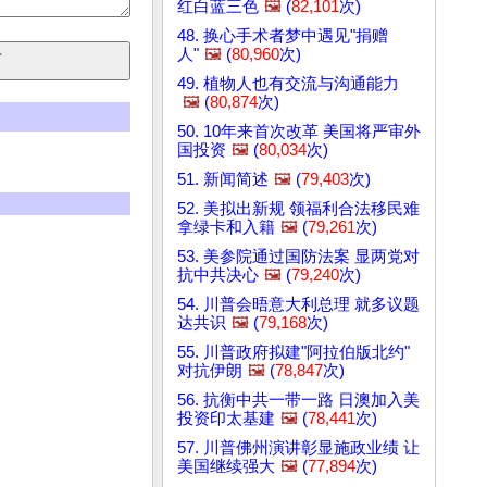
红白蓝三色
🖼️
(
82,101
次)
48. 换心手术者梦中遇见"捐赠
人"
🖼️
(
80,960
次)
49. 植物人也有交流与沟通能力
🖼️
(
80,874
次)
50. 10年来首次改革 美国将严审外
国投资
🖼️
(
80,034
次)
51. 新闻简述
🖼️
(
79,403
次)
52. 美拟出新规 领福利合法移民难
拿绿卡和入籍
🖼️
(
79,261
次)
53. 美参院通过国防法案 显两党对
抗中共决心
🖼️
(
79,240
次)
54. 川普会晤意大利总理 就多议题
达共识
🖼️
(
79,168
次)
55. 川普政府拟建"阿拉伯版北约"
对抗伊朗
🖼️
(
78,847
次)
56. 抗衡中共一带一路 日澳加入美
投资印太基建
🖼️
(
78,441
次)
57. 川普佛州演讲彰显施政业绩 让
美国继续强大
🖼️
(
77,894
次)