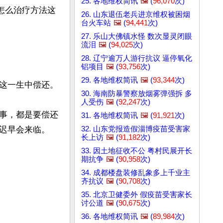
25. 各地维权简讯
🖼️
(
96,070
次)
怎么治疗方法这
26. 山东退伍老兵进京维权被困烟
台火车站
🖼️
(
94,441
次)
27. 乐山大佛镇水怪 数次显灵闭眼
流泪
🖼️
(
94,025
次)
28. 辽宁逾万人游行抗议 逼停氧化
铝项目
🖼️
(
93,756
次)
29. 各地维权简讯
🖼️
(
93,344
次)
这一生中偿还。

30. 海南防暴警察放烟雾弹强拆 多
人受伤
🖼️
(
92,247
次)
事，都是要偿还
31. 各地维权简讯
🖼️
(
91,921
次)
32. 山东党报造假淄博疫苗受害家
迟早会来临。
长上访
🖼️
(
91,182
次)
33. 因土地征收不公 粤村民展开长
期抗争
🖼️
(
90,958
次)
34. 成都楼盘装修乱象多上千业主
齐抗议
🖼️
(
90,708
次)
35. 北京卫健委外 假疫苗受害家长
讨公道
🖼️
(
90,675
次)
36. 各地维权简讯
🖼️
(
89,984
次)