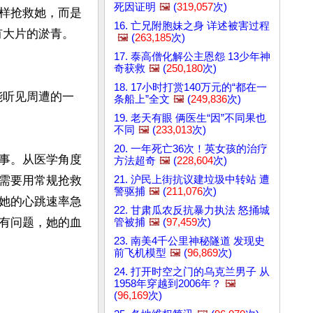
死因证明
🖼️
(
319,057
次)
样抢救她，而是
16. 亡兄附胞妹之身 详述被害过程
有大片的淤青。
🖼️
(
263,185
次)
17. 泰高僧化解公主恩怨 13少年神
奇获救
🖼️
(
250,180
次)
18. 17小时打赏140万元的“都在一
能听见周遭的一
条船上”全文
🖼️
(
249,836
次)
19. 老天有眼 俩医生“因”不同果也
不同
🖼️
(
233,013
次)
20. 一年死亡36次！英女孩的治疗
事。从医学角度
方法超奇
🖼️
(
228,604
次)
21. 沪民上街抗议建垃圾中转站 遭
需要用常规抢救
警驱捕
🖼️
(
211,076
次)
她的心跳速率急
22. 甘肃瓜农反抗暴力执法 怒捅城
有问题，她的血
管被捕
🖼️
(
97,459
次)
23. 南美4千公里神秘隧道 发现史
前飞机模型
🖼️
(
96,869
次)
24. 打开时空之门的乌克兰男子 从
1958年穿越到2006年？
🖼️
(
96,169
次)