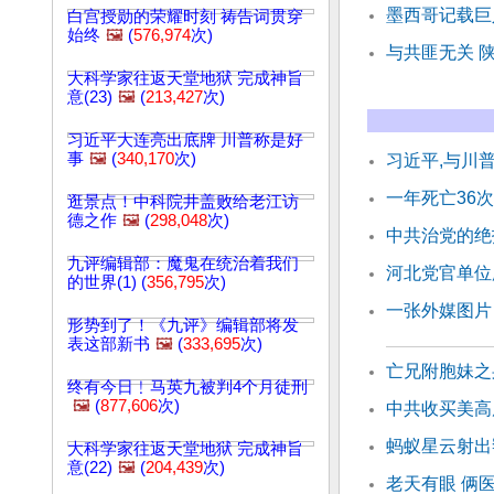
墨西哥记载巨
白宫授勋的荣耀时刻 祷告词贯穿
始终
🖼️
(
576,974
次)
与共匪无关 
大科学家往返天堂地狱 完成神旨
意(23)
🖼️
(
213,427
次)
习近平大连亮出底牌 川普称是好
事
🖼️
(
340,170
次)
习近平,与川
一年死亡36
逛景点！中科院井盖败给老江访
德之作
🖼️
(
298,048
次)
中共治党的绝
九评编辑部：魔鬼在统治着我们
河北党官单位
的世界(1) (
356,795
次)
一张外媒图片
形势到了！《九评》编辑部将发
表这部新书
🖼️
(
333,695
次)
亡兄附胞妹之
终有今日﹗马英九被判4个月徒刑
🖼️
(
877,606
次)
中共收买美高
蚂蚁星云射出
大科学家往返天堂地狱 完成神旨
意(22)
🖼️
(
204,439
次)
老天有眼 俩医