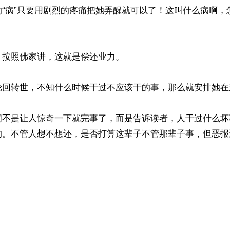
的“病”只要用剧烈的疼痛把她弄醒就可以了！这叫什么病啊，
按照佛家讲，这就是偿还业力。

轮回转世，不知什么时候干过不应该干的事，那么就安排她在
闻不是让人惊奇一下就完事了，而是告诉读者，人干过什么坏
的。不管人想不想还，是否打算这辈子不管那辈子事，但恶报
）
ww.renminbao.com/rmb/articles/2018/8/6/67710.html