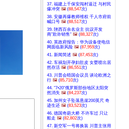
37. 福建上千保安闯村逼迁 与村民
爆冲突
🖼️
(
88,547
次)
38. 安徽再爆教师维权 千人市府前
喊口号
🖼️
(
88,517
次)
39. 陜西百余名业主 抗议开发
商"欺诈销售"
🖼️
(
88,327
次)
40. 英政府报告：华为设备使电信
网面临新风险
🖼️
(
87,959
次)
41. 新闻简述
🖼️
(
87,453
次)
42. 车祸划开孕妇肚皮 女婴喷出居
然存活
🖼️
(
86,551
次)
43. 川普会晤国会议员 谈论欧洲之
行
🖼️
(
85,710
次)
44. "7•20"俄罗斯部份地区太阳突
然消失
🖼️
(
84,237
次)
45. 加州女子坠落悬崖200英尺 奇
迹生还
🖼️
(
83,523
次)
46. 德国奇葩大桥 不许车过 只让
船走
🖼️
(
82,802
次)
47. 新空军一号将换装 川普主张用