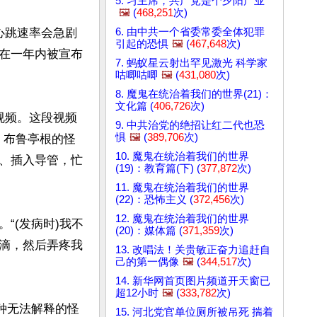
5. 习主席，共产党是个夕阳产业
🖼️
(
468,251
次)
6. 由中共一个省委常委全体犯罪
的心跳速率会急剧
引起的恐惧
🖼️
(
467,648
次)
在一年内被宣布
7. 蚂蚁星云射出罕见激光 科学家
咕唧咕唧
🖼️
(
431,080
次)
8. 魔鬼在统治着我们的世界(21)：
文化篇 (
406,726
次)
视频。这段视频
9. 中共治党的绝招让红二代也恐
惧
🖼️
(
389,706
次)
时，布鲁亭根的怪
10. 魔鬼在统治着我们的世界
、插入导管，忙
(19)：教育篇(下) (
377,872
次)
11. 魔鬼在统治着我们的世界
(22)：恐怖主义 (
372,456
次)
12. 魔鬼在统治着我们的世界
“(发病时)我不
(20)：媒体篇 (
371,359
次)
滴，然后弄疼我
13. 改唱法！关贵敏正奋力追赶自
己的第一偶像
🖼️
(
344,517
次)
14. 新华网首页图片频道开天窗已
超12小时
🖼️
(
333,782
次)
种无法解释的怪
15. 河北党官单位厕所被吊死 揣着