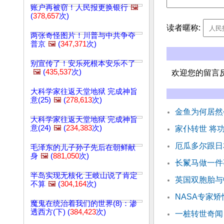
账户再被窃！人民报更换银行
🖼️
(
378,657
次)
读者暱称:
两张奇怪图片！川普与中共争夺
普京
🖼️
(
347,371
次)
别宣传了！安乐死根本安乐不了
🖼️
(
435,537
次)
欢迎您的留言
大科学家往返天堂地狱 完成神旨
意(25)
🖼️
(
278,613
次)
金鱼为何居然
大科学家往返天堂地狱 完成神旨
意(24)
🖼️
(
234,383
次)
家仆转世 将
厄瓜多尔跟日
毛泽东的儿子孙子先后在朝鲜献
身
🖼️
(
881,050
次)
长鬣马做一件
半岛实现无核化 王岐山说了肯定
英国双胞胎与
不算
🖼️
(
304,164
次)
NASA专家
魔鬼在统治着我们的世界(8)：渗
透西方(下) (
384,423
次)
一桩转世奇闻