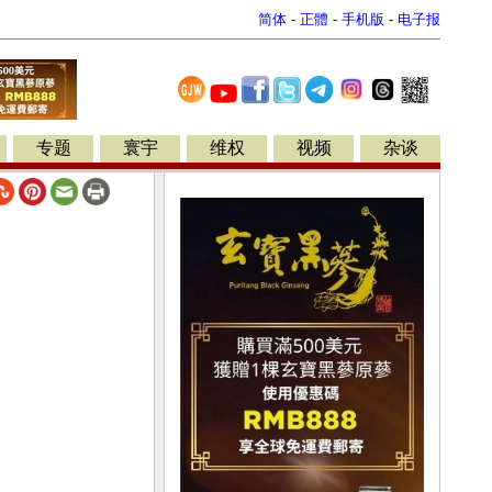
简体
-
正體
-
手机版
-
电子报
专题
寰宇
维权
视频
杂谈