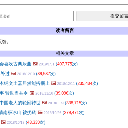
读者留言
反馈。
相关文章
会喜欢古典乐曲
🖼️
(
407,775
次)
2019/1/31
功补过
🖼️
(
39,537
次)
2018/12/10
本绳文土器居然能搭搁上
🖼️
(
235,494
次)
2018/12/11
事 转世当县令
🖼️
(
39,096
次)
2018/11/16
中国老人的轮回转世
🖼️
(
338,715
次)
2018/11/9
矫情南极冰山 被扔砖
🖼️
(
279,471
次)
2018/10/26
🖼️
(
43,339
次)
2018/10/18