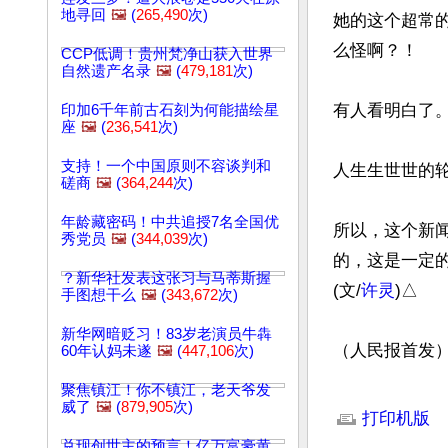
地寻回
🖼️
(
265,490
次)
她的这个超常
么怪啊？！

CCP低调！贵州梵净山获入世界
自然遗产名录
🖼️
(
479,181
次)
有人看明白了。
印加6千年前古石刻为何能描绘星
座
🖼️
(
236,541
次)
支持！一个中国原则不容谈判和
人生生世世的
磋商
🖼️
(
364,244
次)
年龄藏密码！中共追授7名全国优
所以，这个新
秀党员
🖼️
(
344,039
次)
的，这是一定
？新华社发表这张习与马蒂斯握
(文/
许灵
)△

手图想干么
🖼️
(
343,672
次)
新华网暗贬习！83岁老演员牛犇
（人民报首发
60年认妈未遂
🖼️
(
447,106
次)
聚焦镇江！你不镇江，老天爷发
文章网址: http://w
威了
🖼️
(
879,905
次)
打印机版
兑现创世主的预言！亿万富豪黄