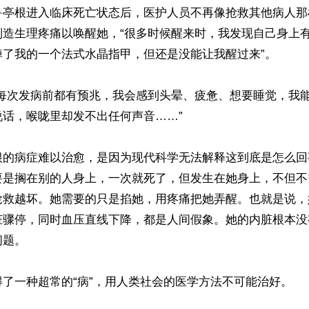
鲁亭根进入临床死亡状态后，医护人员不再像抢救其他病人那
制造生理疼痛以唤醒她，“很多时候醒来时，我发现自己身上
了我的一个法式水晶指甲，但还是没能让我醒过来”。

“每次发病前都有预兆，我会感到头晕、疲惫、想要睡觉，我
话，喉咙里却发不出任何声音……”

根的病症难以治愈，是因为现代科学无法解释这到底是怎么回
要是搁在别的人身上，一次就死了，但发生在她身上，不但不
抢救越坏。她需要的只是掐她，用疼痛把她弄醒。也就是说，
脏骤停，同时血压直线下降，都是人间假象。她的内脏根本没
题。

了一种超常的“病”，用人类社会的医学方法不可能治好。
