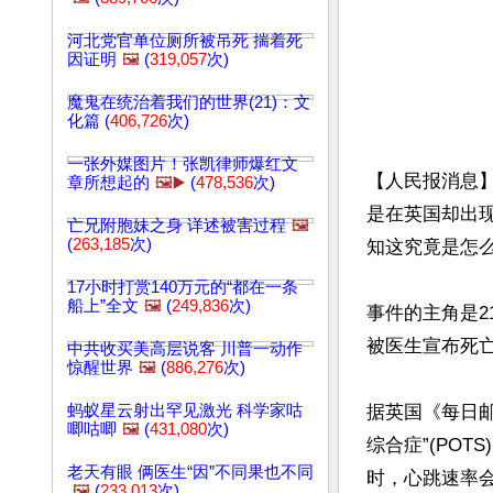
河北党官单位厕所被吊死 揣着死
因证明
🖼️
(
319,057
次)
魔鬼在统治着我们的世界(21)：文
化篇 (
406,726
次)
一张外媒图片！张凯律师爆红文
【人民报消息
章所想起的
🖼️▶️
(
478,536
次)
是在英国却出
亡兄附胞妹之身 详述被害过程
🖼️
(
263,185
次)
知这究竟是怎么
17小时打赏140万元的“都在一条
船上”全文
🖼️
(
249,836
次)
事件的主角是2
被医生宣布死亡
中共收买美高层说客 川普一动作
惊醒世界
🖼️
(
886,276
次)
蚂蚁星云射出罕见激光 科学家咕
据英国《每日邮
唧咕唧
🖼️
(
431,080
次)
综合症”(PO
老天有眼 俩医生“因”不同果也不同
时，心跳速率会
🖼️
(
233,013
次)