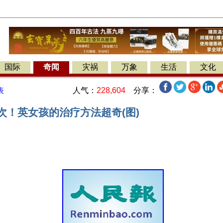
国际
奇闻
灾祸
万象
生活
文化
人气：
228,604
分享：
表
次！英女孩的治疗方法超奇(图)