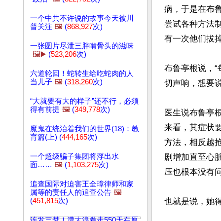
病，于是在布
一个中共不许说的故事今天被川
尝试各种方法
普关注
🖼️
(
868,927
次)
有一次他们拔掉
一张图片尽泄三胖啃骨头的滋味
🖼️▶️
(
523,206
次)
布鲁亭根说，
六道轮回！蛇转生给吃蛇肉的人
当儿子
🖼️
(
318,260
次)
切声响，想要说
“大就要有大的样子”还不行，必须
得有前提
🖼️
(
349,778
次)
医生说布鲁亭
来看，其症状
魔鬼在统治着我们的世界(18)：教
育篇(上) (
444,165
次)
方法，相反越
一个超级骗子集团将浮出水
剧增加直至心
面……
🖼️
(
1,103,275
次)
压也根本没有问
追查国际对迫害王全璋律师和家
属等的责任人的追查公告
🖼️
(
451,815
次)
也就是说，她得
连发三梦！遭大浪卷走550天在原