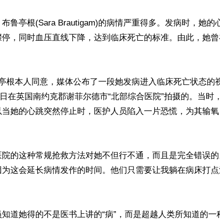
鲁亭根(Sara Brautigam)的病情严重得多。发病时，她
骤停，同时血压直线下降，达到临床死亡的标准。由此，她曾


鲁亭根本人同意，媒体公布了一段她发病进入临床死亡状态的
月27日在英国南约克郡谢菲尔德市“北部综合医院”拍摄的。当
以当她的心跳突然停止时，医护人员陷入一片恐慌，为其输氧
院的这种常规抢救方法对她不但行不通，而且是完全错误的。
因为这会延长病情发作的时间。他们只需要让我躺在病床打点
员知道她得的不是医书上讲的“病”，而是超越人类所知道的一