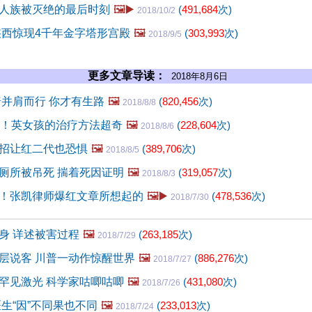
人族被灭绝的最后时刻
🖼️▶️
(
491,684
次)
2018/10/2
陕西惊现4千年金字塔形宫殿
🖼️
(
303,993
次)
2018/9/5
更多文章导读：
2018年8月6日
普并肩而行 你才有生路
🖼️
(
820,456
次)
2018/8/8
次！英女孩的治疗方法超奇
🖼️
(
228,604
次)
2018/8/6
招让红二代也恐惧
🖼️
(
389,706
次)
2018/8/5
厕所被吊死 揣着死因证明
🖼️
(
319,057
次)
2018/8/3
！张凯律师爆红文章所想起的
🖼️▶️
(
478,536
次)
2018/7/30
身 详述被害过程
🖼️
(
263,185
次)
2018/7/29
层说客 川普一动作惊醒世界
🖼️
(
886,276
次)
2018/7/27
罕见激光 科学家咕唧咕唧
🖼️
(
431,080
次)
2018/7/26
生“因”不同果也不同
🖼️
(
233,013
次)
2018/7/24