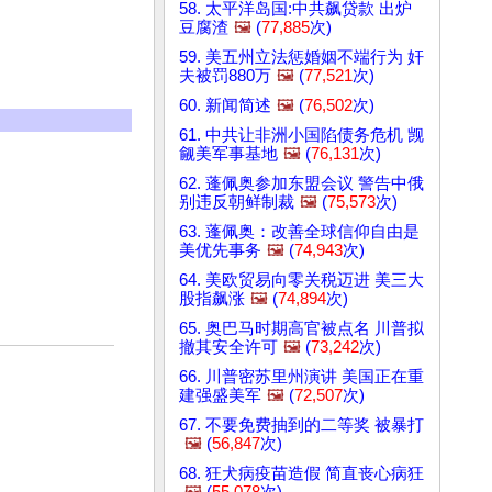
58. 太平洋岛国:中共飙贷款 出炉
豆腐渣
🖼️
(
77,885
次)
59. 美五州立法惩婚姻不端行为 奸
夫被罚880万
🖼️
(
77,521
次)
60. 新闻简述
🖼️
(
76,502
次)
61. 中共让非洲小国陷债务危机 觊
觎美军事基地
🖼️
(
76,131
次)
62. 蓬佩奥参加东盟会议 警告中俄
别违反朝鲜制裁
🖼️
(
75,573
次)
63. 蓬佩奥：改善全球信仰自由是
美优先事务
🖼️
(
74,943
次)
64. 美欧贸易向零关税迈进 美三大
股指飙涨
🖼️
(
74,894
次)
65. 奥巴马时期高官被点名 川普拟
撤其安全许可
🖼️
(
73,242
次)
66. 川普密苏里州演讲 美国正在重
建强盛美军
🖼️
(
72,507
次)
67. 不要免费抽到的二等奖 被暴打
🖼️
(
56,847
次)
68. 狂犬病疫苗造假 简直丧心病狂
🖼️
(
55,078
次)