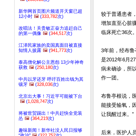
新华网首页图片频道开天窗已超
较于普通患者，布
12小时
🖼️
(
333,782
次)
增加直至心脏
改唱法！关贵敏正奋力追赶自己
临床死亡36次。
的第一偶像
🖼️
(
344,517
次)
江泽民家族的卖国真面目被直接
3年前，经布
知情人披露
🖼️
(
941,773
次)
是2012年6
泰高僧化解公主恩怨 13少年神奇
获救
🖼️
(
250,180
次)
病未确诊，所
作一团。

中共以牙还牙 呼吁百姓出钱为其
镶牙
🖼️
(
328,036
次)
布鲁亭根说，医
北京出大事！习近平可能被下台
🖼️
(
1,028,747
次)
能接受输氧，
将被世贸踢出！中共赶快全党装
让我醒过来。”

怂
🖼️
(
364,219
次)
趣味新闻！新华社没人民日报够
后来，医护人
“政治”
🖼️
(
322,752
次)