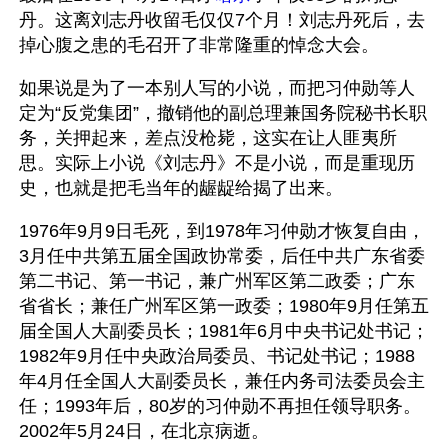
丹。这离刘志丹收留毛仅仅7个月！刘志丹死后，去
掉心腹之患的毛召开了非常隆重的悼念大会。
如果说是为了一本别人写的小说，而把习仲勋等人
定为“反党集团”，撤销他的副总理兼国务院秘书长职
务，关押起来，差点没枪毙，这实在让人匪夷所
思。实际上小说《刘志丹》不是小说，而是重现历
史，也就是把毛当年的龌龊给揭了出来。
1976年9月9日毛死，到1978年习仲勋才恢复自由，
3月任中共第五届全国政协常委，后任中共广东省委
第二书记、第一书记，兼广州军区第二政委；广东
省省长；兼任广州军区第一政委；1980年9月任第五
届全国人大副委员长；1981年6月中央书记处书记；
1982年9月任中央政治局委员、书记处书记；1988
年4月任全国人大副委员长，兼任内务司法委员会主
任；1993年后，80岁的习仲勋不再担任领导职务。
2002年5月24日，在北京病逝。