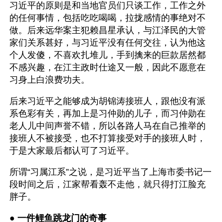
习近平的原则是和当地官员们只谈工作，工作之外
的任何事情，包括吃吃喝喝，拉拢感情的事绝对不
做。后来远华案主犯赖昌星承认，与江泽民的大管
家们关系甚好，与习近平没有任何交往，认为他这
个人发傻，不喜欢扎堆儿，手到擒来的巨款居然都
不感兴趣，在江主政时仕途又一般，因此不愿意在
习身上白浪费功夫。 
后来习近平之能够成为胡锦涛接班人，跟他没有派
系色彩有关，再加上是习仲勋的儿子，而习仲勋在
老人儿中间声誉不错，所以各路人马在自己推举的
接班人不被接受，也不打算接受对手的接班人时，
于是大家最后都认可了习近平。
所谓“习属江系”之说，是习近平当了上海市委书记一
段时间之后，江家帮看轰不走他，就只得打江脸充
胖子。
● 
一件鲤鱼跳龙门的奇事