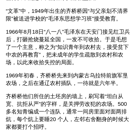
“文革”中，1949年出生的齐桥桥因“与父亲划不清界
限”被送进学校的“毛泽东思想学习班”接受教育。
1966年8月18日“八一八”毛泽东在天安门接见红卫兵
后，打砸抢烧蔓延全国，一发不可收拾。于是毛想
了一个主意，称之为“知识青年到农村去，接受贫下
中农的再教育”，把未成年的学生疏散到农村和农
场，以此来收拾失控的局面。
1969年初春，齐桥桥先来到内蒙古乌拉特前旗军垦
农场，之后在通辽农村插队，一待就是六年半。
齐桥桥他们所住的土坯房的墙上，刷写着“坦白从
宽、抗拒从严”的字样，是关押劳改犯的农场。500
多名知青编成一个连队，通常一间房里面对面两排
炕，每个炕上要睡20 个人，左邻右舍翻身的时候大
家都要打个招呼。