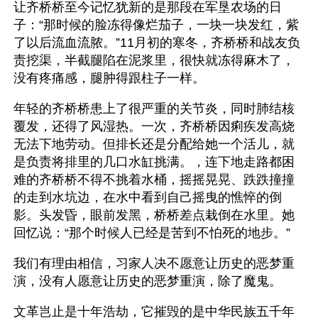
让齐桥桥至今记忆犹新的是那段在军垦农场的日
子：“那时候的脸冻得像烂茄子，一块一块发红，紫
了以后流血流脓。”11月初的寒冬，齐桥桥和战友负
责挖渠，半截腿陷在泥浆里，很快就冻得麻木了，
没有疼痛感，腿肿得跟柱子一样。
年轻的齐桥桥患上了很严重的关节炎，同时肺结核
覆发，还得了风湿热。一次，齐桥桥因痢疾发高烧
无法下地劳动。但排长还是分配给她一个活儿，就
是负责将排里的几口水缸挑满。，连下地走路都困
难的齐桥桥不得不挑着水桶，摇摇晃晃、跌跌撞撞
的走到水坑边，在水中看到自己摇曳的憔悴的倒
影。头发昏，眼前发黑，桥桥差点栽倒在水里。她
回忆说：“那个时候人已经是苦到不怕死的地步。”
我们有理由相信，习家人决不愿意让历史的恶梦重
演，没有人愿意让历史的恶梦重演，除了魔鬼。
文革岂止是十年浩劫，它摧毁的是中华民族五千年