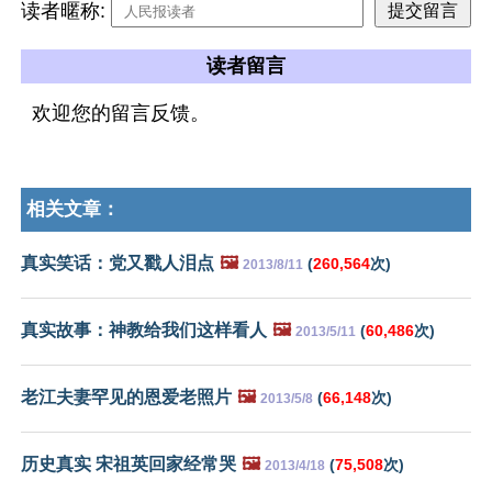
读者暱称:
读者留言
欢迎您的留言反馈。
相关文章：
真实笑话：党又戳人泪点
🖼️
(
260,564
次)
2013/8/11
真实故事：神教给我们这样看人
🖼️
(
60,486
次)
2013/5/11
老江夫妻罕见的恩爱老照片
🖼️
(
66,148
次)
2013/5/8
历史真实 宋祖英回家经常哭
🖼️
(
75,508
次)
2013/4/18