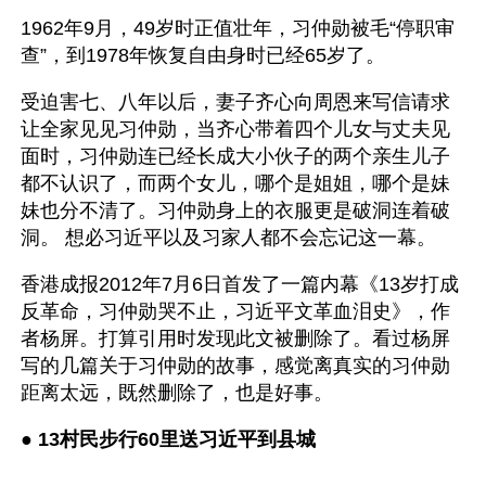
1962年9月，49岁时正值壮年，习仲勋被毛“停职审
查”，到1978年恢复自由身时已经65岁了。
受迫害七、八年以后，妻子齐心向周恩来写信请求
让全家见见习仲勋，当齐心带着四个儿女与丈夫见
面时，习仲勋连已经长成大小伙子的两个亲生儿子
都不认识了，而两个女儿，哪个是姐姐，哪个是妹
妹也分不清了。习仲勋身上的衣服更是破洞连着破
洞。 想必习近平以及习家人都不会忘记这一幕。
香港成报2012年7月6日首发了一篇内幕《13岁打成
反革命，习仲勋哭不止，习近平文革血泪史》，作
者杨屏。打算引用时发现此文被删除了。看过杨屏
写的几篇关于习仲勋的故事，感觉离真实的习仲勋
距离太远，既然删除了，也是好事。
● 
13村民步行60里送习近平到县城