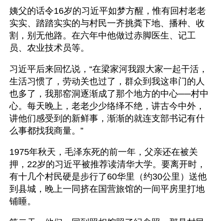
姨父的话令16岁的习近平如梦方醒，惟有回村老老
实实、踏踏实实的与村民一齐挑粪下地、播种、收
割，别无他路。在六年中他做过赤脚医生、记工
员、农业技术员等。
习近平后来回忆说，“在梁家河我跟大家一起干活，
生活习惯了，劳动关也过了，群众到我这串门的人
也多了，我那窑洞逐渐成了那个地方的中心──村中
心。每天晚上，老老少少络绎不绝，讲古今中外，
讲他们感受到的新鲜事，渐渐的就连支部书记有什
么事都找我商量。”
1975年秋天，毛泽东死的前一年，父亲还在被关
押，22岁的习近平被推荐读清华大学。要离开时，
有十几个村民硬是步行了60华里（约30公里）送他
到县城，晚上一同挤在国营旅馆的一间平房里打地
铺睡。