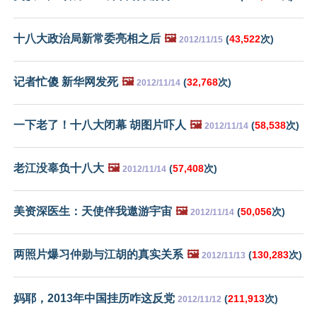
十八大政治局新常委亮相之后
🖼️
(
43,522
次)
2012/11/15
记者忙傻 新华网发死
🖼️
(
32,768
次)
2012/11/14
一下老了！十八大闭幕 胡图片吓人
🖼️
(
58,538
次)
2012/11/14
老江没辜负十八大
🖼️
(
57,408
次)
2012/11/14
美资深医生：天使伴我遨游宇宙
🖼️
(
50,056
次)
2012/11/14
两照片爆习仲勋与江胡的真实关系
🖼️
(
130,283
次)
2012/11/13
妈耶，2013年中国挂历咋这反党
(
211,913
次)
2012/11/12