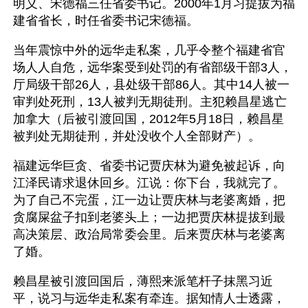
明义、宋德福三任省委书记。2000年1月习提拔为福
建省省长，时任省委书记宋德福。
当年震惊中外的远华走私案，几乎令整个福建省官
场人人自危，远华案受到处罚的有省部级干部3人，
厅局级干部26人，县处级干部86人。其中14人被一
审判处死刑，13人被判无期徒刑。主犯赖昌星逃亡
加拿大（后被引渡回国，2012年5月18日，赖昌星
被判处无期徒刑，并处没收个人全部财产）。
福建远华巨贪、省委书记贾庆林为避免被起诉，向
江泽民请求退休回乡。江说：你下台，我就完了。
为了自己不完蛋，江一边让贾庆林与老婆离婚，把
贪腐屎盆子扣到老婆头上；一边把贾庆林提拔到最
高决策层、政治局常委会里。后来贾庆林与老婆离
了婚。
赖昌星被引渡回国后，薄熙来派笔杆子抹黑习近
平，说习与远华走私案有牵连。据知情人士透露，