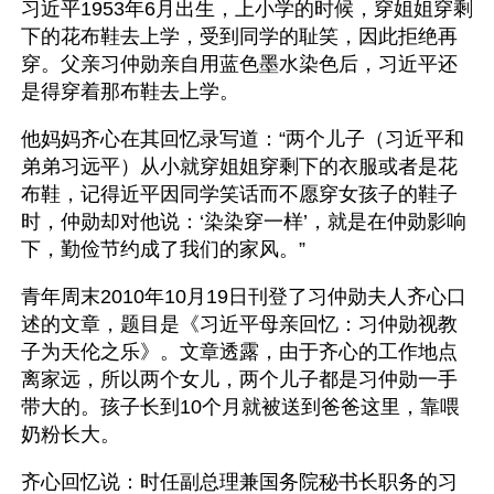
习近平1953年6月出生，上小学的时候，穿姐姐穿剩
下的花布鞋去上学，受到同学的耻笑，因此拒绝再
穿。父亲习仲勋亲自用蓝色墨水染色后，习近平还
是得穿着那布鞋去上学。
他妈妈齐心在其回忆录写道：“两个儿子（习近平和
弟弟习远平）从小就穿姐姐穿剩下的衣服或者是花
布鞋，记得近平因同学笑话而不愿穿女孩子的鞋子
时，仲勋却对他说：‘染染穿一样’，就是在仲勋影响
下，勤俭节约成了我们的家风。”
青年周末2010年10月19日刊登了习仲勋夫人齐心口
述的文章，题目是《习近平母亲回忆：习仲勋视教
子为天伦之乐》。文章透露，由于齐心的工作地点
离家远，所以两个女儿，两个儿子都是习仲勋一手
带大的。孩子长到10个月就被送到爸爸这里，靠喂
奶粉长大。
齐心回忆说：时任副总理兼国务院秘书长职务的习