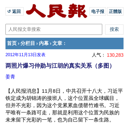
↺ 返回 
电子报
正體版
首页
分栏目
内幕
文章
›
›
›
：
2012年11月13日
发表
人气：
130,283
两照片爆习仲勋与江胡的真实关系（多图）
姜青
【人民报消息】11月8日，中共召开十八大，习近平
铁定成为胡锦涛的接班人，这个位置虽全球瞩目，
但并不光彩，因为这个党累累血债罄竹难书。习近
平唯有一条路可走，那就是利用这个位置为民族的
未来留下光彩的一笔，也为自己留下一条生路。