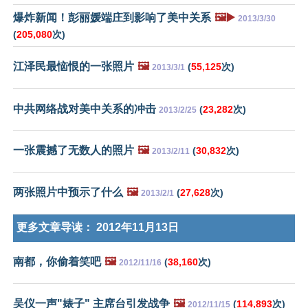
爆炸新闻！彭丽媛端庄到影响了美中关系
🖼️▶️
2013/3/30
(
205,080
次)
江泽民最恼恨的一张照片
🖼️
(
55,125
次)
2013/3/1
中共网络战对美中关系的冲击
(
23,282
次)
2013/2/25
一张震撼了无数人的照片
🖼️
(
30,832
次)
2013/2/11
两张照片中预示了什么
🖼️
(
27,628
次)
2013/2/1
更多文章导读：
2012年11月13日
南都，你偷着笑吧
🖼️
(
38,160
次)
2012/11/16
吴仪一声"婊子" 主席台引发战争
🖼️
(
114,893
次)
2012/11/15