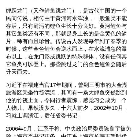
鲤跃龙门（又作鲤鱼跳龙门），是古代中国的一个
民间传说，相传由于黄河河水浑浊，一般鱼类不能
存活，只有耐污的鲤鱼生长十分良好。黄河鲤鱼与
其它鱼类还有不同，那就是身上长的是金黄色的鳞
片，稀有而且珍贵。传说古人发现每年到了春季的
时候，这些金色鲤鱼会逆水而上，在水流湍急的瀑
布以上，在龙门形成跳跃的特殊群体，没有任何其
它鱼类可以登上。那些跳过龙门的金色鲤鱼会随后
升天而去。
习近平在福建当官17年期间，曾到三明市的大金湖
旅游区乘坐竹筏漂流，其间有一条大鲤鱼突然跳到
他的竹筏上面，令同行者震惊，感觉习会成为一个
人物儿。果然没多久，十六大前夕，2002年10月，
习就上调浙江，后任省委书记。
2006年9月，江系干将、中央政治局委员陈良宇被免
除上海市委书记职务，由江系上海市长韩正暂时代