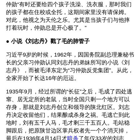
仲勋“有时还要给四个孩子洗澡、洗衣服，那时我们
的孩子都在住校或全托，这期间家里没有请保姆。
对此，他视之为天伦之乐。尤其是当孩子们与他摔
打着玩时，仲勋总是开心极了。”
● 
小说《刘志丹》戳了毛的肺管子
习近平9岁的时候，1962年，因国务院副总理兼秘书
长的父亲习仲勋认同刘志丹的弟妹所写的小说《刘
志丹》，而被毛泽东定为“习仲勋反党集团”。从此，
全家开始了长达16年的厄运。
1935年9月，经过所谓的“长征”之后，毛成了四处逃
窜、居无定所的老鼠，当时全国只剩一个地方可以
存身，那就是刘志丹创立和领导的陕北红区。刘志
丹决定收留他们，结果酿成杀身之祸。毛逃亡到此
地时，刘有五千人马，毛才剩三千五百人。毛站稳
脚跟后，把原陕甘边区掌兵权者先一个个消灭掉，
最后在1936年4月14日才
暗杀
了年仅33岁的刘志