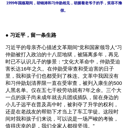
1999年国殇期间，胡锦涛和习仲勋相见，胡握着老爷子的手，笑容不搀
假。
● 
习近平，留一条生路
习近平的母亲齐心描述文革期间“党和国家领导人”习
仲勋被打入政治的十八层地狱，被隔离多年，再见
时已不认识儿子的惨景：“文化大革命中，仲勋受迫
害长达16年之久。在仲勋受审查和受迫害的日子
里，我和孩子们也都受到了株连。文革中我因没有
和习仲勋划清界限一直在受审查，被列入康生的500
人黑名单。仅在五七干校劳动就有7年之余。三个大
一点的孩子尚未成年就去兵团或插队，留在身边的
小儿子远平在普及高中时，被剥夺了升学的权利，
还是在老战友的帮助下才当上了车工学徒。这段时
间对我和孩子们来说，可以说是一场严峻的考验，
值得庆幸的是，我们全家人都很坚强。”