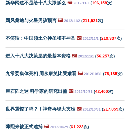
新华网这不是给十八大添腻么
🖼️
(
196,158
次)
2012/11/2
飓风桑迪与火星男孩预言
🖼️
(
211,521
次)
2012/11/2
不笑话：中国领土分神圣和不神圣
🖼️
(
219,337
次)
2012/11/1
进入十八大决策层的最基本资格
🖼️
(
56,257
次)
2012/11/1
九常委集体亮相 周永康笑比哭难看
🖼️
(
78,185
次)
2012/10/31
巨石阵之迷 科学家的研究出偏
🖼️
(
42,400
次)
2012/10/31
世界震惊了吗？！神奇再现大灾难
🖼️
(
217,055
次)
2012/10/31
薄熙来被正式逮捕
🖼️
(
61,223
次)
2012/10/29