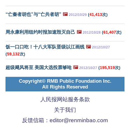
“亡秦者胡也”与“亡共者胡”
🖼️
(
41,413
次)
2012/10/29
周永康利用纽约时报加速毁灭自己
🖼️
(
61,407
次)
2012/10/28
饭一口口吃！十八大军队晋级以江画线
🖼️
2012/10/27
(
59,132
次)
超级飓风将至 美国大选投票够呛
🖼️
(
195,519
次)
2012/10/27
Copyright© RMB Public Foundation Inc.
All Rights Reserved
人民报网站服务条款
关于我们
反馈信箱：
editor@renminbao.com