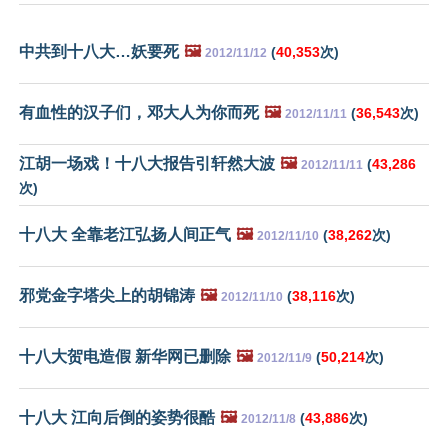
中共到十八大…妖要死
🖼️
(
40,353
次)
2012/11/12
有血性的汉子们，邓大人为你而死
🖼️
(
36,543
次)
2012/11/11
江胡一场戏！十八大报告引轩然大波
🖼️
(
43,286
2012/11/11
次)
十八大 全靠老江弘扬人间正气
🖼️
(
38,262
次)
2012/11/10
邪党金字塔尖上的胡锦涛
🖼️
(
38,116
次)
2012/11/10
十八大贺电造假 新华网已删除
🖼️
(
50,214
次)
2012/11/9
十八大 江向后倒的姿势很酷
🖼️
(
43,886
次)
2012/11/8