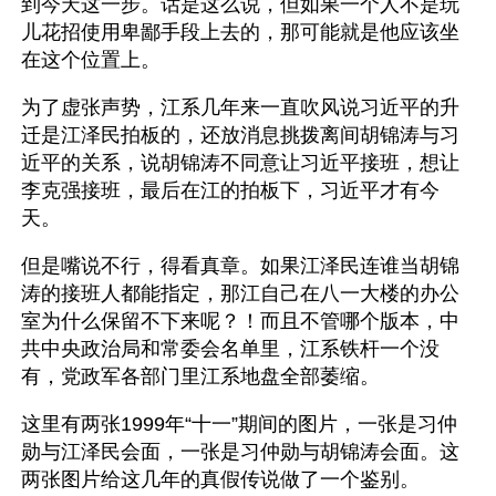
到今天这一步。话是这么说，但如果一个人不是玩
儿花招使用卑鄙手段上去的，那可能就是他应该坐
在这个位置上。
为了虚张声势，江系几年来一直吹风说习近平的升
迁是江泽民拍板的，还放消息挑拨离间胡锦涛与习
近平的关系，说胡锦涛不同意让习近平接班，想让
李克强接班，最后在江的拍板下，习近平才有今
天。 
但是嘴说不行，得看真章。如果江泽民连谁当胡锦
涛的接班人都能指定，那江自己在八一大楼的办公
室为什么保留不下来呢？！而且不管哪个版本，中
共中央政治局和常委会名单里，江系铁杆一个没
有，党政军各部门里江系地盘全部萎缩。 
这里有两张1999年“十一”期间的图片，一张是习仲
勋与江泽民会面，一张是习仲勋与胡锦涛会面。这
两张图片给这几年的真假传说做了一个鉴别。