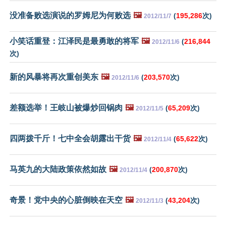
没准备败选演说的罗姆尼为何败选
🖼️
(
195,286
次)
2012/11/7
小笑话重登：江泽民是最勇敢的将军
🖼️
(
216,844
2012/11/6
次)
新的风暴将再次重创美东
🖼️
(
203,570
次)
2012/11/6
差额选举！王岐山被爆炒回锅肉
🖼️
(
65,209
次)
2012/11/5
四两拨千斤！七中全会胡露出干货
🖼️
(
65,622
次)
2012/11/4
马英九的大陆政策依然如故
🖼️
(
200,870
次)
2012/11/4
奇景！党中央的心脏倒映在天空
🖼️
(
43,204
次)
2012/11/3