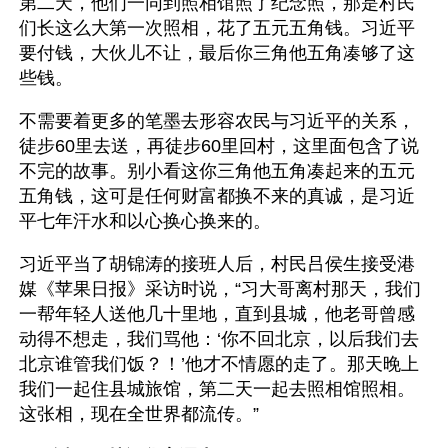
第二天，他们一同到照相馆照了纪念照，那是村民
们长这么大第一次照相，花了五元五角钱。习近平
要付钱，大伙儿不让，最后你三角他五角凑够了这
些钱。
不需要着更多的笔墨去形容农民与习近平的关系，
徒步60里去送，再徒步60里回村，这里面包含了说
不完的故事。别小看这你三角他五角凑起来的五元
五角钱，这可是任何财富都换不来的真诚，是习近
平七年汗水和以心换心换来的。 
习近平当了胡锦涛的接班人后，村民吕侯生接受港
媒《苹果日报》采访时说，“习大哥离村那天，我们
一帮年轻人送他几十里地，直到县城，他老哥曾感
动得不想走，我们骂他：‘你不回北京，以后我们去
北京谁管我们饭？！’他才不情愿的走了。那天晚上
我们一起住县城旅馆，第二天一起去照相馆照相。
这张相，现在全世界都流传。”