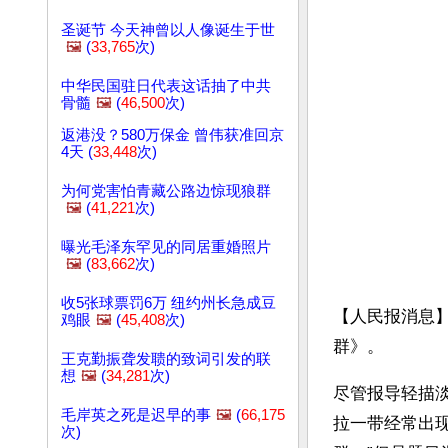
圣诞节 今天神曾以人像诞生于世
🖼️
(
33,765
次)
中华民国驻日代表这话抽了中共
骨髓
🖼️
(
46,500
次)
返港没？580万保金 曾伟获准回京
4天 (
33,448
次)
为何党害怕青藏公路边惊现狼群
🖼️
(
41,221
次)
曝光毛泽东罕见的同居重婚照片
🖼️
(
83,662
次)
收5张球票罚6万 纽约州长急成豆
【人民报消息】
鸡眼
🖼️
(
45,408
次)
群》。
王克勤振聋发聩的致词引发的联
想
🖼️
(
34,281
次)
尽管报导轻描淡
毛岸英之死是迟早的事
🖼️
(
66,175
拉一带经常出
次)