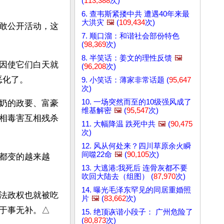
(
113,388
次)
6. 查韦斯紧搂中共 遭遇40年来最
大洪灾
🖼️
(
109,434
次)
敢公开活动，这
7. 顺口溜：和谐社会部份特色
(
98,369
次)
8. 半笑话：姜文的理性反馈
🖼️
因使它们白天就
(
96,208
次)
恶化了。
9. 小笑话：薄家非常话题 (
95,647
次)
10. 一场突然而至的10级强风成了
奶的政要、富豪
维基解密
🖼️
(
95,547
次)
相毒害互相残杀
11. 大幅降温 跌死中共
🖼️
(
90,475
次)
12. 风从何处来？四川草原余火瞬
间噬22命
🖼️
(
90,105
次)
都变的越来越
13. 大逃港:我死后 连骨灰都不要
吹回大陆去（组图） (
87,970
次)
14. 曝光毛泽东罕见的同居重婚照
法政权也就被吃
片
🖼️
(
83,662
次)
于事无补。△
15. 绝顶诙谐小段子： 广州危险了
(
80,873
次)