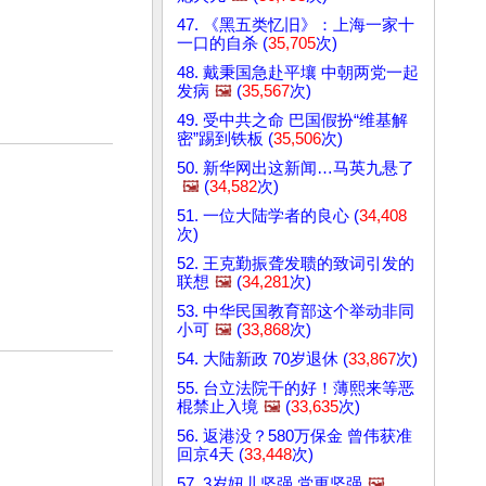
47. 《黑五类忆旧》：上海一家十
一口的自杀 (
35,705
次)
48. 戴秉国急赴平壤 中朝两党一起
发病
🖼️
(
35,567
次)
49. 受中共之命 巴国假扮“维基解
密”踢到铁板 (
35,506
次)
50. 新华网出这新闻…马英九悬了
🖼️
(
34,582
次)
51. 一位大陆学者的良心 (
34,408
次)
52. 王克勤振聋发聩的致词引发的
联想
🖼️
(
34,281
次)
53. 中华民国教育部这个举动非同
小可
🖼️
(
33,868
次)
54. 大陆新政 70岁退休 (
33,867
次)
55. 台立法院干的好！薄熙来等恶
棍禁止入境
🖼️
(
33,635
次)
56. 返港没？580万保金 曾伟获准
回京4天 (
33,448
次)
57. 3岁妞儿坚强 党更坚强
🖼️