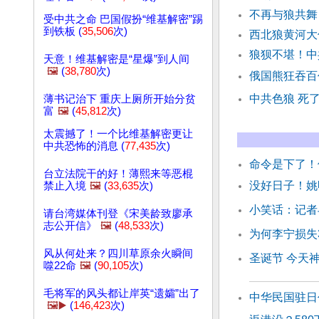
不再与狼共舞
受中共之命 巴国假扮“维基解密”踢
到铁板 (
35,506
次)
西北狼黄河大
狼狈不堪！中
天意！维基解密是“星爆”到人间
🖼️
(
38,780
次)
俄国熊狂吞百
中共色狼 死
薄书记治下 重庆上厕所开始分贫
富
🖼️
(
45,812
次)
太震撼了！一个比维基解密更让
中共恐怖的消息 (
77,435
次)
命令是下了！
台立法院干的好！薄熙来等恶棍
没好日子！姚
禁止入境
🖼️
(
33,635
次)
小笑话：记者
请台湾媒体刊登《宋美龄致廖承
志公开信》
🖼️
(
48,533
次)
为何李宁损失
风从何处来？四川草原余火瞬间
圣诞节 今天
噬22命
🖼️
(
90,105
次)
毛将军的风头都让岸英“遗孀”出了
中华民国驻日
🖼️▶️
(
146,423
次)