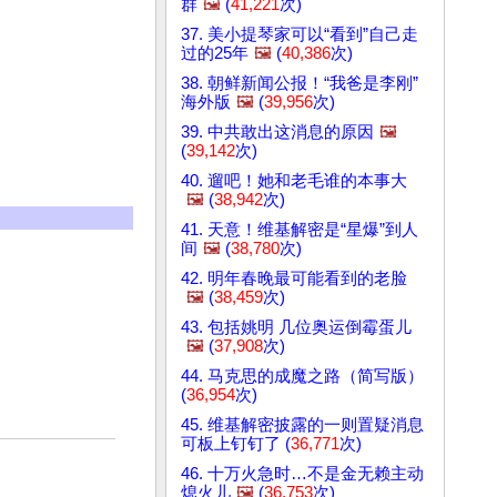
群
🖼️
(
41,221
次)
37. 美小提琴家可以“看到”自己走
过的25年
🖼️
(
40,386
次)
38. 朝鲜新闻公报！“我爸是李刚”
海外版
🖼️
(
39,956
次)
39. 中共敢出这消息的原因
🖼️
(
39,142
次)
40. 遛吧！她和老毛谁的本事大
🖼️
(
38,942
次)
41. 天意！维基解密是“星爆”到人
间
🖼️
(
38,780
次)
42. 明年春晚最可能看到的老脸
🖼️
(
38,459
次)
43. 包括姚明 几位奥运倒霉蛋儿
🖼️
(
37,908
次)
44. 马克思的成魔之路（简写版）
(
36,954
次)
45. 维基解密披露的一则置疑消息
可板上钉钉了 (
36,771
次)
46. 十万火急时…不是金无赖主动
熄火儿
🖼️
(
36,753
次)