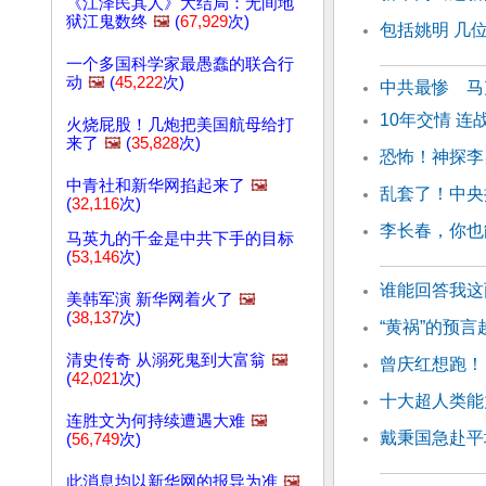
《江泽民其人》大结局：无间地
狱江鬼数终
🖼️
(
67,929
次)
包括姚明 几
一个多国科学家最愚蠢的联合行
动
🖼️
(
45,222
次)
中共最惨 马
10年交情 
火烧屁股！几炮把美国航母给打
来了
🖼️
(
35,828
次)
恐怖！神探李
中青社和新华网掐起来了
🖼️
乱套了！中央
(
32,116
次)
李长春，你也
马英九的千金是中共下手的目标
(
53,146
次)
谁能回答我这
美韩军演 新华网着火了
🖼️
(
38,137
次)
“黄祸”的预
清史传奇 从溺死鬼到大富翁
🖼️
曾庆红想跑！
(
42,021
次)
十大超人类能
连胜文为何持续遭遇大难
🖼️
戴秉国急赴平
(
56,749
次)
此消息均以新华网的报导为准
🖼️