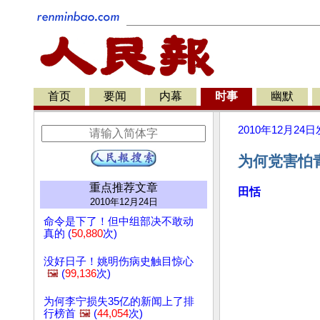
首页
要闻
内幕
时事
幽默
2010年12月24日
为何党害怕
重点推荐文章
田恬
2010年12月24日
命令是下了！但中组部决不敢动
真的 (
50,880
次)
没好日子！姚明伤病史触目惊心
🖼️
(
99,136
次)
为何李宁损失35亿的新闻上了排
行榜首
🖼️
(
44,054
次)