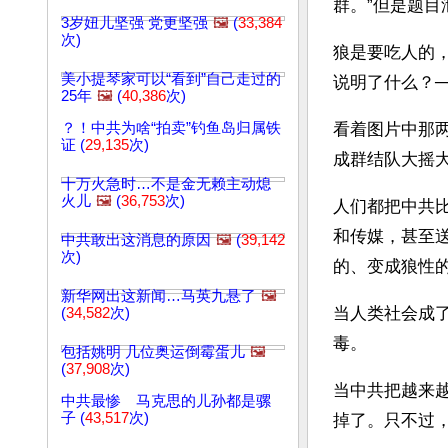
群。”但是题
3岁妞儿坚强 党更坚强
🖼️
(
33,384
次)
狼是要吃人的
美小提琴家可以“看到”自己走过的
说明了什么？─
25年
🖼️
(
40,386
次)
？！中共为啥“拍卖”钓鱼岛归属铁
看着图片中那
证 (
29,135
次)
成群结队大摇
十万火急时…不是金无赖主动熄
火儿
🖼️
(
36,753
次)
人们都把中共
和传媒，甚至
中共敢出这消息的原因
🖼️
(
39,142
次)
的、变成狼性
新华网出这新闻…马英九悬了
🖼️
当人类社会成
(
34,582
次)
毒。
包括姚明 几位奥运倒霉蛋儿
🖼️
(
37,908
次)
当中共把越来
中共最惨 马克思的儿孙都是骡
子 (
43,517
次)
掉了。只不过