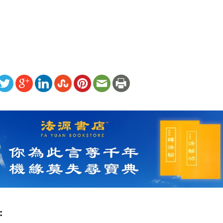
）
ww.renminbao.com/rmb/articles/2010/12/24/53808.html
: