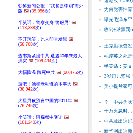
返港没？58
朝鲜新闻公报！“我爸是李刚”海外
为何党害怕青
版
🖼️
(
39,956
次)
曝光毛泽东罕
半笑话：警察变身“警服男”
🖼️
(
113,388
次)
收5张球票罚
不开玩笑，此人印堂发黑
🖼️
(
58,768
次)
王克勤振聋发
查韦斯紧搂中共 遭遇40年来最大
毛岸英之死是
洪灾
🖼️
(
109,434
次)
半笑话：姜文
大幅降温 跌死中共
🖼️
(
90,475
次)
3岁妞儿坚强
遛吧！她和老毛谁的本事大
🖼️
美小提琴家可
(
38,942
次)
火星男孩预言中国的2011年
🖼️
？！中共为啥
(
76,746
次)
十万火急时…
小笑话：阿扁狱中受访
🖼️
中共敢出这消
(
101,340
次)
新华网出这新