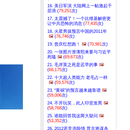
16. 美日军演 大陆网上一帖激起千
层浪 (
79,251
次)
17. 太震撼了！一个比维基解密更
让中共恐怖的消息 (
77,435
次)
18. 火星男孩预言中国的2011年
🖼️
(
76,746
次)
19. 曾庆红想跑！
🖼️
(
70,981
次)
20. 一张图片泄薄熙来要与习近平
死嗑
🖼️
(
69,673
次)
21. 毛岸英之死是迟早的事
🖼️
(
66,175
次)
22. 十大超人类能力 老毛占一样
🖼️
(
59,576
次)
23. “黄祸”的预言越来越靠谱
🖼️
(
59,006
次)
24. 不开玩笑，此人印堂发黑
🖼️
(
58,768
次)
25. 谁能回答我这两大疑问
🖼️
(
53,352
次)
26. 2012若竞选险情 普京将谋杀