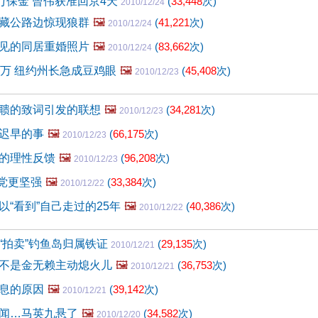
0万保金 曾伟获准回京4天
(
33,448
次)
2010/12/24
藏公路边惊现狼群
🖼️
(
41,221
次)
2010/12/24
见的同居重婚照片
🖼️
(
83,662
次)
2010/12/24
6万 纽约州长急成豆鸡眼
🖼️
(
45,408
次)
2010/12/23
聩的致词引发的联想
🖼️
(
34,281
次)
2010/12/23
迟早的事
🖼️
(
66,175
次)
2010/12/23
的理性反馈
🖼️
(
96,208
次)
2010/12/23
 党更坚强
🖼️
(
33,384
次)
2010/12/22
以“看到”自己走过的25年
🖼️
(
40,386
次)
2010/12/22
“拍卖”钓鱼岛归属铁证
(
29,135
次)
2010/12/21
不是金无赖主动熄火儿
🖼️
(
36,753
次)
2010/12/21
息的原因
🖼️
(
39,142
次)
2010/12/21
闻…马英九悬了
🖼️
(
34,582
次)
2010/12/20