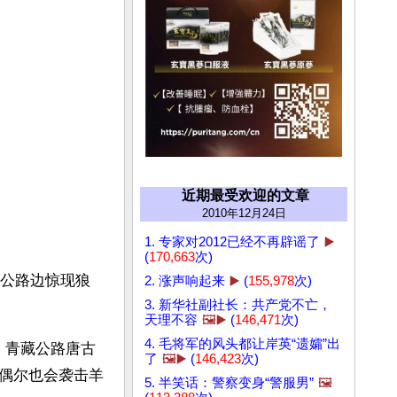
近期最受欢迎的文章
2010年12月24日
1. 专家对2012已经不再辟谣了
▶️
(
170,663
次)
藏公路边惊现狼
2. 涨声响起来
▶️
(
155,978
次)
3. 新华社副社长：共产党不亡，
天理不容
🖼️▶️
(
146,471
次)
4. 毛将军的风头都让岸英“遗孀”出
，青藏公路唐古
了
🖼️▶️
(
146,423
次)
偶尔也会袭击羊
5. 半笑话：警察变身“警服男”
🖼️