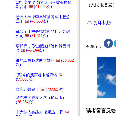
10年交情 连战女儿为何被骗数亿
（人民报首发
新台币
🖼️
(
41,625
次)
文章网址: http://w
恐怖！神探李昌钰被薄熙来忽悠
晕了
🖼️
(
48,558
次)
打印机版
乱套了！中央批准新华社开金融
公司
🖼️
(
31,611
次)
李长春，你也能提供这种解密图
分享至：
么
🖼️
(
46,144
次)
谁能回答我这两大疑问
🖼️
(
53,352
次)
“黄祸”的预言越来越靠谱
🖼️
(
59,006
次)
曾庆红想跑！
🖼️
(
70,981
次)
马克思的成魔之路（简写版）
(
36,954
次)
读者留言反馈
十大超人类能力 老毛占一样
🖼️