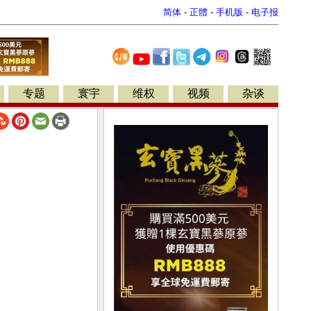
简体
-
正體
-
手机版
-
电子报
专题
寰宇
维权
视频
杂谈