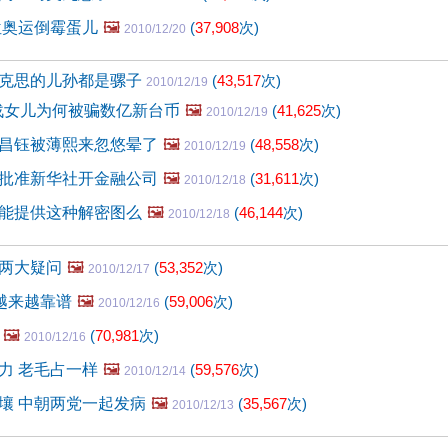
位奥运倒霉蛋儿
🖼️
(
37,908
次)
2010/12/20
克思的儿孙都是骡子
(
43,517
次)
2010/12/19
连战女儿为何被骗数亿新台币
🖼️
(
41,625
次)
2010/12/19
昌钰被薄熙来忽悠晕了
🖼️
(
48,558
次)
2010/12/19
批准新华社开金融公司
🖼️
(
31,611
次)
2010/12/18
能提供这种解密图么
🖼️
(
46,144
次)
2010/12/18
两大疑问
🖼️
(
53,352
次)
2010/12/17
言越来越靠谱
🖼️
(
59,006
次)
2010/12/16
🖼️
(
70,981
次)
2010/12/16
力 老毛占一样
🖼️
(
59,576
次)
2010/12/14
壤 中朝两党一起发病
🖼️
(
35,567
次)
2010/12/13