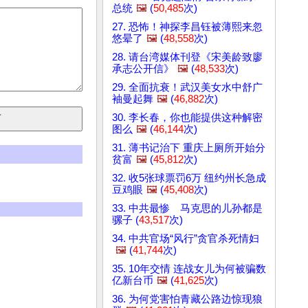
总统
🖼️
(
50,485
次)
27. 恐怖！神探李昌钰被薄熙来忽
悠晕了
🖼️
(
48,558
次)
28. 请台湾媒体刊登《宋美龄致廖
承志公开信》
🖼️
(
48,533
次)
29. 全面抗衰！武汉美女水中舒广
袖曼起舞
🖼️
(
46,882
次)
30. 李长春，你也能提供这种解密
图么
🖼️
(
46,144
次)
31. 薄书记治下 重庆上厕所开始分
贫富
🖼️
(
45,812
次)
32. 收5张球票罚6万 纽约州长急成
豆鸡眼
🖼️
(
45,408
次)
33. 中共最惨 马克思的儿孙都是
骡子 (
43,517
次)
34. 中共官场“风行”贪官杀死情妇
🖼️
(
41,744
次)
35. 10年交情 连战女儿为何被骗数
亿新台币
🖼️
(
41,625
次)
36. 为何党害怕青藏公路边惊现狼