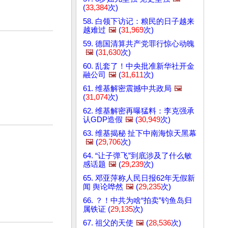
(
33,384
次)
58. 白领下访记：粮民的日子越来
越难过
🖼️
(
31,969
次)
59. 德国清算共产党罪行惊心动魄
🖼️
(
31,630
次)
60. 乱套了！中央批准新华社开金
融公司
🖼️
(
31,611
次)
61. 维基解密震撼中共政局
🖼️
(
31,074
次)
62. 维基解密再曝猛料：李克强承
认GDP造假
🖼️
(
30,949
次)
63. 维基揭秘 扯下中南海惊天黑幕
🖼️
(
29,706
次)
64. “让子弹飞”到底涉及了什么敏
感话题
🖼️
(
29,239
次)
65. 邓亚萍称人民日报62年无假新
闻 舆论哗然
🖼️
(
29,235
次)
66. ？！中共为啥“拍卖”钓鱼岛归
属铁证 (
29,135
次)
67. 祖父的天使
🖼️
(
28,536
次)