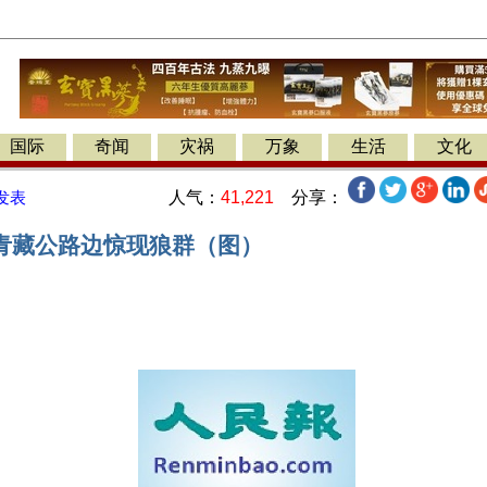
国际
奇闻
灾祸
万象
生活
文化
人气：
41,221
分享：
发表
青藏公路边惊现狼群（图）