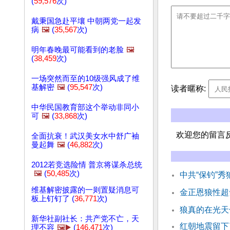
(
59,576
次)
戴秉国急赴平壤 中朝两党一起发
病
🖼️
(
35,567
次)
明年春晚最可能看到的老脸
🖼️
(
38,459
次)
一场突然而至的10级强风成了维
基解密
🖼️
(
95,547
次)
读者暱称:
中华民国教育部这个举动非同小
可
🖼️
(
33,868
次)
欢迎您的留言
全面抗衰！武汉美女水中舒广袖
曼起舞
🖼️
(
46,882
次)
2012若竞选险情 普京将谋杀总统
🖼️
(
50,485
次)
中共“保钓”秀
维基解密披露的一则置疑消息可
金正恩狼性超
板上钉钉了 (
36,771
次)
狼真的在光天
新华社副社长：共产党不亡，天
红朝地震留下
理不容
🖼️▶️
(
146,471
次)