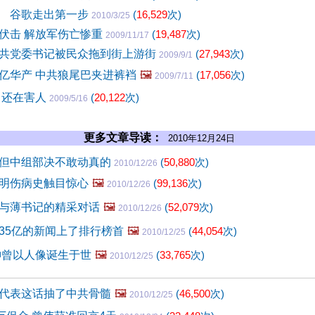
 谷歌走出第一步
(
16,529
次)
2010/3/25
伏击 解放军伤亡惨重
(
19,487
次)
2009/11/17
共党委书记被民众拖到街上游街
(
27,943
次)
2009/9/1
亿华产 中共狼尾巴夹进裤裆
🖼️
(
17,056
次)
2009/7/11
了还在害人
(
20,122
次)
2009/5/16
更多文章导读：
2010年12月24日
但中组部决不敢动真的
(
50,880
次)
2010/12/26
明伤病史触目惊心
🖼️
(
99,136
次)
2010/12/26
与薄书记的精采对话
🖼️
(
52,079
次)
2010/12/26
35亿的新闻上了排行榜首
🖼️
(
44,054
次)
2010/12/25
神曾以人像诞生于世
🖼️
(
33,765
次)
2010/12/25
代表这话抽了中共骨髓
🖼️
(
46,500
次)
2010/12/25