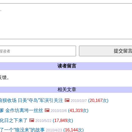
读者留言
反馈。
相关文章
狼狈收场 日美“夺岛”军演引关注
🖼️
(
20,167
次)
2010/10/7
爹 金作坊离垮一丝丝
🖼️
(
41,319
次)
2010/10/6
化日之下来了
🖼️
(
17,849
次)
2010/5/22
了一个“狼没来”的故事
(
16,144
次)
2010/4/23