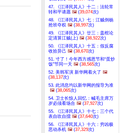
47. 《江泽民其人》十二：法轮常
转和平请愿
🖼️
(
39,074
次)
48. 《江泽民其人》七：江贼倒杨
抢班夺权
🖼️
(
38,997
次)
49. 《江泽民其人》廿三：盖棺论
定清算江贼(上)
🖼️
(
38,922
次)
50. 《江泽民其人》十五：假反腐
收拾异己
🖼️
(
38,670
次)
51. 寸了！今年西方感恩节和“蛋炒
饭”节同一天
🖼️
(
38,565
次)
52. 美韩军演 新华网着火了
🖼️
(
38,137
次)
53. 此消息均以新华网的报导为准
🖼️
(
38,065
次)
54. 卫士长惊人回忆：喊毛主席万
岁必须看场合
🖼️
(
37,927
次)
55. 《江泽民其人》十七：三个代
表自吹自擂
🖼️
(
37,640
次)
56. 《江泽民其人》十六：穷凶极
恶动杀机
🖼️
(
37,329
次)