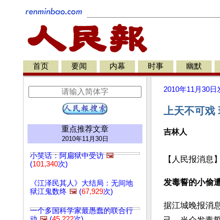
首页
要闻
内幕
时事
幽默
2010年11月30日
上天不可戏
重点推荐文章
吉林人
2010年11月30日
小笑话：阿扁狱中受访
🖼️
【人民报消息
(
101,340
次)
发毒誓的小偷
《江泽民其人》大结局：无间地
狱江鬼数终
🖼️
(
67,929
次)
据江城晚报消
一个多国科学家最愚蠢的联合行
动
🖼️
(
45,222
次)