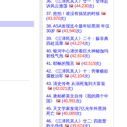
36. 《江泽民其人》廿一：全球起
诉风云激荡
🖼️
(
44,230
次)
37. 抢拍！谁没有搞笑的时候
🖼️
(
43,970
次)
38. ASA发现迄今最年轻黑洞 年仅
30岁
🖼️
(
43,940
次)
39. 《江泽民其人》二十：躲非典
四处流窜
🖼️
(
43,274
次)
40. 银河中心潜伏着巨大神秘伽玛
射线气泡
🖼️
(
42,614
次)
41. 耶稣的预言
🖼️
(
42,519
次)
42. 《江泽民其人》十：穷奢极欲
腐败治军
🖼️
(
42,104
次)
43. 清史传奇 从溺死鬼到大富翁
🖼️
(
42,021
次)
44. 唐柏桥英文自传《我的两个中
国》
🖼️
(
40,991
次)
45. 天文学家发现7亿光年外黑洞
死亡
🖼️
(
40,089
次)
46. 《江泽民其人》廿二: 四面楚
歌出伪传
🖼️
(
39,674
次)