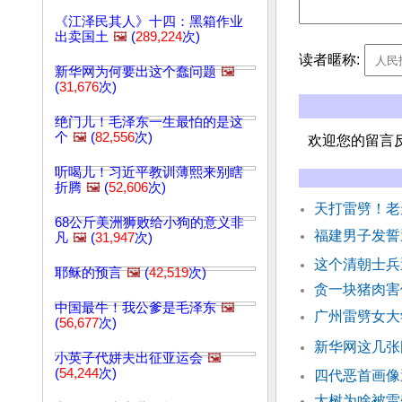
《江泽民其人》十四：黑箱作业
出卖国土
🖼️
(
289,224
次)
读者暱称:
新华网为何要出这个蠢问题
🖼️
(
31,676
次)
绝门儿！毛泽东一生最怕的是这
个
🖼️
(
82,556
次)
欢迎您的留言
听喝儿！习近平教训薄熙来别瞎
折腾
🖼️
(
52,606
次)
天打雷劈！老
68公斤美洲狮败给小狗的意义非
福建男子发誓
凡
🖼️
(
31,947
次)
这个清朝士兵
耶稣的预言
🖼️
(
42,519
次)
贪一块猪肉
中国最牛！我公爹是毛泽东
🖼️
广州雷劈女大
(
56,677
次)
新华网这几张
小英子代姘夫出征亚运会
🖼️
(
54,244
次)
四代恶首画像
大树为啥被