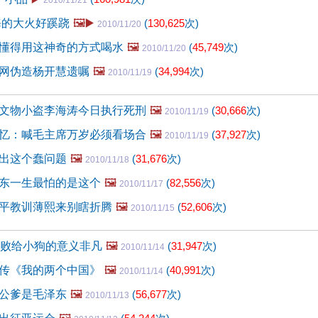
2010/11/21
海的大火好蹊跷
🖼️▶️
(
130,625
次)
2010/11/20
懂得用这神奇的方式喝水
🖼️
(
45,749
次)
2010/11/20
网伪造杨开慧遗嘱
🖼️
(
34,994
次)
2010/11/19
文物小盗李海涛今日执行死刑
🖼️
(
30,666
次)
2010/11/19
忆：喊毛主席万岁必须看场合
🖼️
(
37,927
次)
2010/11/19
出这个蠢问题
🖼️
(
31,676
次)
2010/11/18
东一生最怕的是这个
🖼️
(
82,556
次)
2010/11/17
平教训薄熙来别瞎折腾
🖼️
(
52,606
次)
2010/11/15
狮败给小狗的意义非凡
🖼️
(
31,947
次)
2010/11/14
传《我的两个中国》
🖼️
(
40,991
次)
2010/11/14
公爹是毛泽东
🖼️
(
56,677
次)
2010/11/13