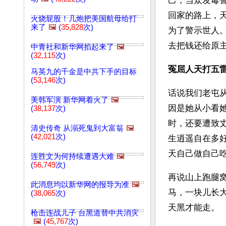
己，当众发毒
回家的路上，
火烧屁股！几炮把美国航母给打
来了
🖼️
(
35,828
次)
为了警示世人
去把钱还给原
中青社和新华网掐起来了
🖼️
(
32,115
次)
冤屈人天打五
马英九的千金是中共下手的目标
(
53,146
次)
话说我们老屯
美韩军演 新华网着火了
🖼️
因是她从小看
(
38,137
次)
时，还要遭致
清史传奇 从溺死鬼到大富翁
🖼️
(
42,021
次)
生逍遥自在多
天自己做自己
连胜文为何持续遭遇大难
🖼️
(
56,749
次)
再说山上跑腿
此消息均以新华网的报导为准
🖼️
马，一块儿长
(
38,065
次)
天黑才能走。
枪击连战儿子 台黑道替中共消灾
🖼️
(
45,767
次)