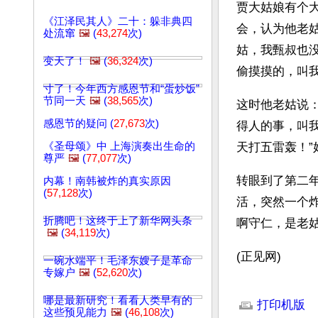
贾大姑娘有个
《江泽民其人》二十：躲非典四
会，认为他老
处流窜
🖼️
(
43,274
次)
姑，我甄叔也
变天了！
🖼️
(
36,324
次)
偷摸摸的，叫
寸了！今年西方感恩节和“蛋炒饭”
节同一天
🖼️
(
38,565
次)
这时他老姑说
感恩节的疑问 (
27,673
次)
得人的事，叫
《圣母颂》中 上海演奏出生命的
天打五雷轰！
尊严
🖼️
(
77,077
次)
转眼到了第二
内幕！南韩被炸的真实原因
(
57,128
次)
活，突然一个
折腾吧！这终于上了新华网头条
啊守仁，是老
🖼️
(
34,119
次)
(正见网)
一碗水端平！毛泽东嫂子是革命
专嫁户
🖼️
(
52,620
次)
文章网址: http://w
哪是最新研究！看看人类早有的
打印机版
这些预见能力
🖼️
(
46,108
次)