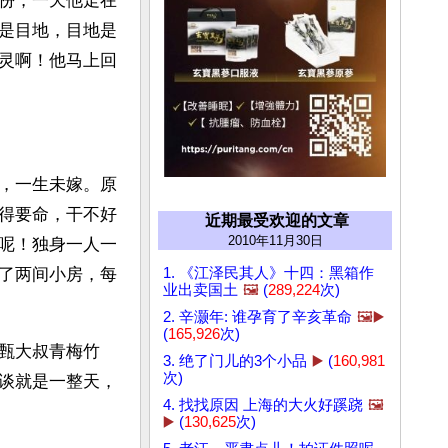
份，一天他走在
是目地，目地是
灵啊！他马上回
，一生未嫁。原
得要命，干不好
近期最受欢迎的文章
2010年11月30日
呢！独身一人一
1. 《江泽民其人》十四：黑箱作
了两间小房，每
业出卖国土
🖼️
(
289,224
次)
2. 辛灏年: 谁孕育了辛亥革命
🖼️▶️
(
165,926
次)
甄大叔青梅竹
3. 绝了门儿的3个小品
▶️
(
160,981
次)
谈就是一整天，
4. 找找原因 上海的大火好蹊跷
🖼️
▶️
(
130,625
次)