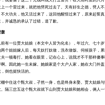
誓：我要偷了这二千元钱叫我天打五雷劈！在大雨时发的六月
天上一个雷过来，就把他劈死过去了。天有好生之德，劈人不
。不大功夫，他又活过来了，这回他醒悟过来了，原来起誓真
主，并诚恳的承认了过错，道了歉。
雷轰
从前有一位贾大姑娘（本文中人皆为化名），年过六、七十岁
她两个姐姐嫁人后，每天奴打奴做，洗衣做饭、伺候孩子，累
丈夫一顿毒打。她看在眼里，记在心上，说我才不干那样傻事
好啊。因此她一生未嫁。她娘家是个大户人家，她在大门外盖
吃，倒也挺快活的。
窝棚中住这个甄大叔，孑然一身，也是终身未娶。贾大姑娘与
大。隔三岔五这个甄大叔就下山到贾大姑娘和她相会，俩人一