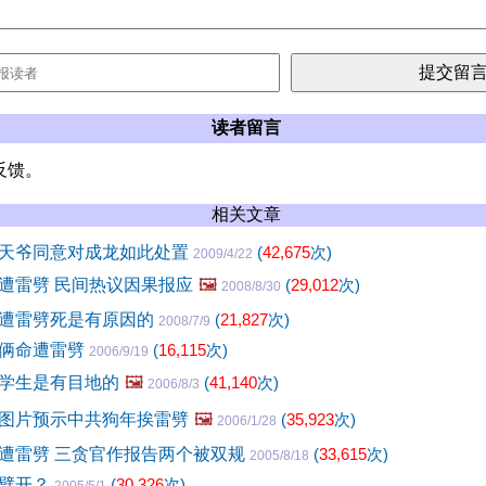
读者留言
反馈。
相关文章
天爷同意对成龙如此处置
(
42,675
次)
2009/4/22
遭雷劈 民间热议因果报应
🖼️
(
29,012
次)
2008/8/30
遭雷劈死是有原因的
(
21,827
次)
2008/7/9
害俩命遭雷劈
(
16,115
次)
2006/9/19
学生是有目地的
🖼️
(
41,140
次)
2006/8/3
图片预示中共狗年挨雷劈
🖼️
(
35,923
次)
2006/1/28
遭雷劈 三贪官作报告两个被双规
(
33,615
次)
2005/8/18
雷劈开？
(
30,326
次)