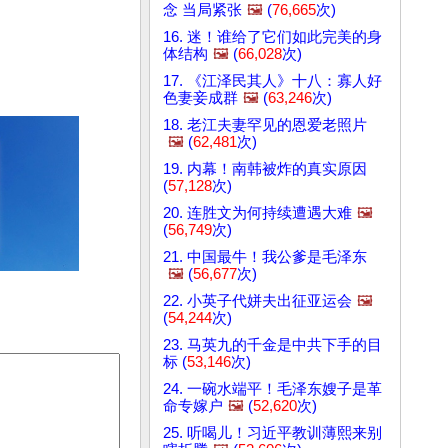
念 当局紧张
🖼️
(
76,665
次)
16. 迷！谁给了它们如此完美的身
体结构
🖼️
(
66,028
次)
17. 《江泽民其人》十八：寡人好
色妻妾成群
🖼️
(
63,246
次)
18. 老江夫妻罕见的恩爱老照片
🖼️
(
62,481
次)
19. 内幕！南韩被炸的真实原因
(
57,128
次)
20. 连胜文为何持续遭遇大难
🖼️
(
56,749
次)
21. 中国最牛！我公爹是毛泽东
🖼️
(
56,677
次)
22. 小英子代姘夫出征亚运会
🖼️
(
54,244
次)
23. 马英九的千金是中共下手的目
标 (
53,146
次)
24. 一碗水端平！毛泽东嫂子是革
命专嫁户
🖼️
(
52,620
次)
25. 听喝儿！习近平教训薄熙来别