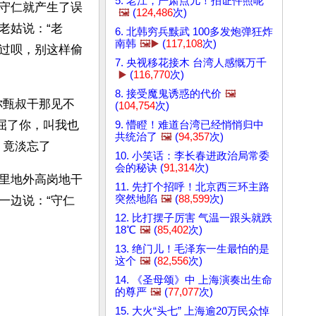
5. 老江，严肃点儿！拍证件照呢
守仁就产生了误
🖼️
(
124,486
次)
老姑说：“老
6. 北韩穷兵黩武 100多发炮弹狂炸
南韩
🖼️▶️
(
117,108
次)
过呗，别这样偷
7. 央视移花接木 台湾人感慨万千
▶️
(
116,770
次)
8. 接受魔鬼诱惑的代价
🖼️
你甄叔干那见不
(
104,754
次)
屈了你，叫我也
9. 懵瞪！难道台湾已经悄悄归中
共统治了
🖼️
(
94,357
次)
，竟淡忘了
10. 小笑话：李长春进政治局常委
会的秘诀 (
91,314
次)
里地外高岗地干
11. 先打个招呼！北京西三环主路
突然地陷
🖼️
(
88,599
次)
一边说：“守仁
12. 比打摆子厉害 气温一跟头就跌
18℃
🖼️
(
85,402
次)
13. 绝门儿！毛泽东一生最怕的是
这个
🖼️
(
82,556
次)
14. 《圣母颂》中 上海演奏出生命
的尊严
🖼️
(
77,077
次)
15. 大火“头七” 上海逾20万民众悼