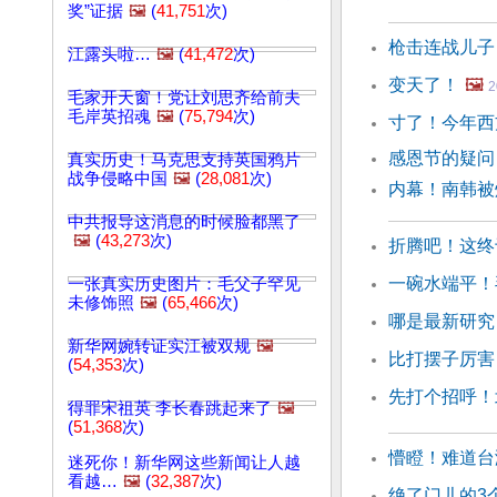
奖”证据
🖼️
(
41,751
次)
枪击连战儿子
江露头啦…
🖼️
(
41,472
次)
变天了！
🖼️
2
毛家开天窗！党让刘思齐给前夫
毛岸英招魂
🖼️
(
75,794
次)
寸了！今年西
感恩节的疑
真实历史！马克思支持英国鸦片
战争侵略中国
🖼️
(
28,081
次)
内幕！南韩被
中共报导这消息的时候脸都黑了
🖼️
(
43,273
次)
折腾吧！这终
一碗水端平！
一张真实历史图片：毛父子罕见
未修饰照
🖼️
(
65,466
次)
哪是最新研究
新华网婉转证实江被双规
🖼️
比打摆子厉害
(
54,353
次)
先打个招呼！
得罪宋祖英 李长春跳起来了
🖼️
(
51,368
次)
懵瞪！难道台
迷死你！新华网这些新闻让人越
看越…
🖼️
(
32,387
次)
绝了门儿的3