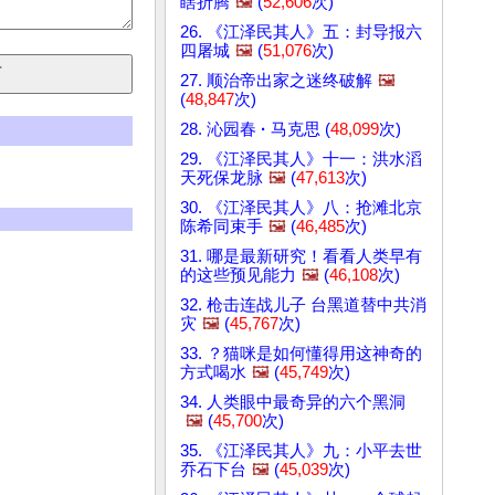
瞎折腾
🖼️
(
52,606
次)
26. 《江泽民其人》五：封导报六
四屠城
🖼️
(
51,076
次)
27. 顺治帝出家之迷终破解
🖼️
(
48,847
次)
28. 沁园春
·
马克思 (
48,099
次)
29. 《江泽民其人》十一：洪水滔
天死保龙脉
🖼️
(
47,613
次)
30. 《江泽民其人》八：抢滩北京
陈希同束手
🖼️
(
46,485
次)
31. 哪是最新研究！看看人类早有
的这些预见能力
🖼️
(
46,108
次)
32. 枪击连战儿子 台黑道替中共消
灾
🖼️
(
45,767
次)
33. ？猫咪是如何懂得用这神奇的
方式喝水
🖼️
(
45,749
次)
34. 人类眼中最奇异的六个黑洞
🖼️
(
45,700
次)
35. 《江泽民其人》九：小平去世
乔石下台
🖼️
(
45,039
次)