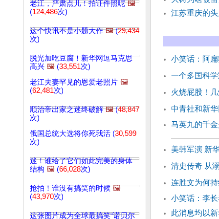
老江，严肃点儿！拍证件照呢
🖼️
(
124,486
次)
江苏重庆的头
这个快讯不是小题大作
🖼️
(
29,434
次)
脱光加吃豆腐！新华网逗马克思
小笑话：阿扁
高兴
🖼️
(
33,551
次)
一个多国科学
老江夫妻罕见的恩爱老照片
🖼️
(
62,481
次)
火烧屁股！几
中青社和新华
顺治帝出家之迷终破解
🖼️
(
48,847
次)
马英九的千金
俄国总统大选将你死我活 (
30,599
次)
美韩军演 新
迷！谁给了它们如此完美的身体
清史传奇 从
结构
🖼️
(
66,028
次)
连胜文为何持
抢拍！谁没有搞笑的时候
🖼️
(
43,970
次)
小笑话：李长
此消息均以新
这张图片成为全球最搞笑“诺贝尔