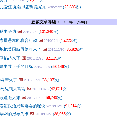
2005/5/1
儿爱江 龙卷风雷劈最光顾
(
25,605
次)
2005/4/22
更多文章导读：
2010年11月30日
狱中受访
🖼️
(
101,340
次)
2010/12/2
家最愚蠢的联合行动
🖼️
(
45,222
次)
2010/12/1
炮把美国航母给打来了
🖼️
(
35,828
次)
2010/11/30
网掐起来了
🖼️
(
32,115
次)
2010/11/30
是中共下手的目标
(
53,146
次)
2010/11/29
华网着火了
🖼️
(
38,137
次)
2010/11/29
溺死鬼到大富翁
🖼️
(
42,021
次)
2010/11/28
续遭遇大难
🖼️
(
56,749
次)
2010/11/28
春进政治局常委会的秘诀
(
91,314
次)
2010/11/28
华网的报导为准
🖼️
(
38,065
次)
2010/11/27