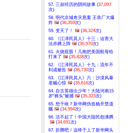
57. 三叔经历的阴间故事 (
37,097
次)
58. 明代京城奇灾悬案 王恭厂大爆
炸
🖼️
(
36,359
次)
59. 变天了！
🖼️
(
36,324
次)
60. 《江泽民其人》十三：迫害大
法赤膊上阵
🖼️
(
35,970
次)
61. 火烧屁股！几炮把美国航母给
打来了
🖼️
(
35,828
次)
62. 《江泽民其人》十九：流年不
利成被告
🖼️
(
35,730
次)
63. 《江泽民其人》六：沙漠风暴
老贼心惊
🖼️
(
35,616
次)
64. 自古英雄出少年！大陆河南15
岁“裤头”被捕
🖼️
(
35,323
次)
65. 想干啥？新华网伪造杨开慧遗
嘱
🖼️
(
34,994
次)
66. 活不起了！中国大陆民怨沸腾
🖼️
(
34,691
次)
67. 折腾吧！这终于上了新华网头