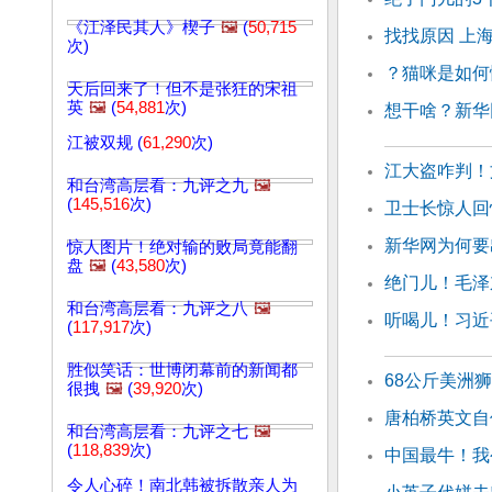
《江泽民其人》楔子
🖼️
(
50,715
找找原因 上
次)
？猫咪是如何
天后回来了！但不是张狂的宋祖
英
🖼️
(
54,881
次)
想干啥？新华
江被双规 (
61,290
次)
江大盗咋判！
和台湾高层看：九评之九
🖼️
(
145,516
次)
卫士长惊人回
新华网为何要
惊人图片！绝对输的败局竟能翻
盘
🖼️
(
43,580
次)
绝门儿！毛泽
和台湾高层看：九评之八
🖼️
听喝儿！习近
(
117,917
次)
胜似笑话：世博闭幕前的新闻都
68公斤美洲
很拽
🖼️
(
39,920
次)
唐柏桥英文自
和台湾高层看：九评之七
🖼️
(
118,839
次)
中国最牛！我
令人心碎！南北韩被拆散亲人为