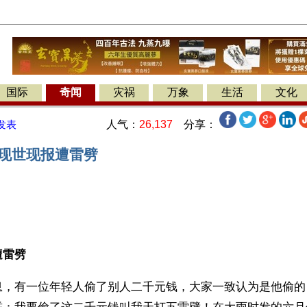
国际
奇闻
灾祸
万象
生活
文化
人气：
26,137
分享：
发表
 现世现报遭雷劈
】
遭雷劈
息，有一位年轻人偷了别人二千元钱，大家一致认为是他偷的