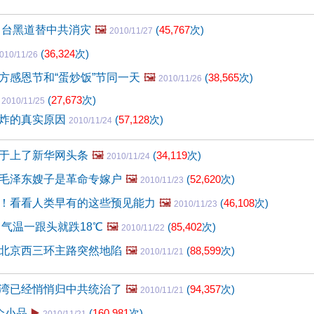
 台黑道替中共消灾
🖼️
(
45,767
次)
2010/11/27
(
36,324
次)
010/11/26
方感恩节和“蛋炒饭”节同一天
🖼️
(
38,565
次)
2010/11/26
问
(
27,673
次)
2010/11/25
炸的真实原因
(
57,128
次)
2010/11/24
于上了新华网头条
🖼️
(
34,119
次)
2010/11/24
毛泽东嫂子是革命专嫁户
🖼️
(
52,620
次)
2010/11/23
！看看人类早有的这些预见能力
🖼️
(
46,108
次)
2010/11/23
 气温一跟头就跌18℃
🖼️
(
85,402
次)
2010/11/22
北京西三环主路突然地陷
🖼️
(
88,599
次)
2010/11/21
湾已经悄悄归中共统治了
🖼️
(
94,357
次)
2010/11/21
个小品
▶️
(
160,981
次)