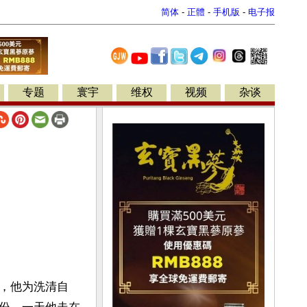
简体
-
正體
-
手机版
-
电子报
专题
寰宇
维权
视频
杂谈
，他为洗清自