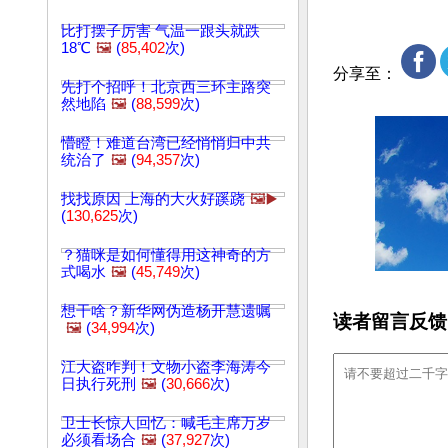
比打摆子厉害 气温一跟头就跌
18℃
🖼️
(
85,402
次)
分享至：
先打个招呼！北京西三环主路突
然地陷
🖼️
(
88,599
次)
懵瞪！难道台湾已经悄悄归中共
统治了
🖼️
(
94,357
次)
找找原因 上海的大火好蹊跷
🖼️▶️
(
130,625
次)
？猫咪是如何懂得用这神奇的方
式喝水
🖼️
(
45,749
次)
想干啥？新华网伪造杨开慧遗嘱
读者留言反馈
🖼️
(
34,994
次)
江大盗咋判！文物小盗李海涛今
日执行死刑
🖼️
(
30,666
次)
卫士长惊人回忆：喊毛主席万岁
必须看场合
🖼️
(
37,927
次)