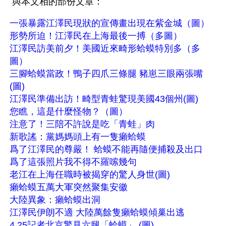
 與本文相的部份文章： 
一張暴露江澤民現狀的宣傳畫出現在紫金城（圖）
形勢所迫！江澤民在上海最後一搏（多圖）
江澤民訪美前夕！美國近來畸形蛤蟆特別多（多
圖）
三腳蛤蟆當政！鴨子四爪三條腿 豬崽三眼兩張嘴 
(圖)
江澤民準備出訪！畸型青蛙驚現美國43個州(圖)
您瞧，這是什麼怪物？（圖）
注意了！三陪不許說是吃「青蛙」肉
新歌謠：黨媽媽頭上有一隻癩蛤蟆
爲了江澤民的尊嚴！ 蛤蟆不能再隨便捕殺及出口
爲了這張照片我不得不羅嗦幾句
老江在上海任職時被揭穿的驚人身世(圖)
癩蛤蟆五萬大軍突然聚集安徽
大陸異象：癩蛤蟆出洞
江澤民伊朗不適 大陸萬餘隻癩蛤蟆傾巢出逃
4.25記者北京驚見六腿「蛤蟆」 (圖)