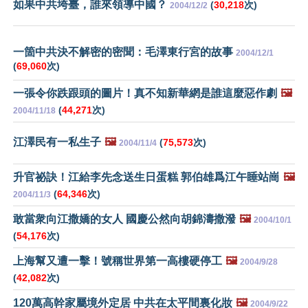
如果中共垮臺，誰來領導中國？
(
30,218
次)
2004/12/2
一箇中共決不解密的密聞：毛澤東行宮的故事
2004/12/1
(
69,060
次)
一張令你跌跟頭的圖片！真不知新華網是誰這麼惡作劇
🖼️
(
44,271
次)
2004/11/18
江澤民有一私生子
🖼️
(
75,573
次)
2004/11/4
升官祕訣！江給李先念送生日蛋糕 郭伯雄爲江午睡站崗
🖼️
(
64,346
次)
2004/11/3
敢當衆向江撒嬌的女人 國慶公然向胡錦濤撒潑
🖼️
2004/10/1
(
54,176
次)
上海幫又遭一擊！號稱世界第一高樓硬停工
🖼️
2004/9/28
(
42,082
次)
120萬高幹家屬境外定居 中共在太平間裏化妝
🖼️
2004/9/22