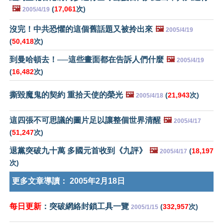
🖼️
(
17,061
次)
2005/4/19
沒完！中共恐懼的這個舊話題又被拎出來
🖼️
2005/4/19
(
50,418
次)
到曼哈頓去！──這些畫面都在告訴人們什麼
🖼️
2005/4/19
(
16,482
次)
撕毀魔鬼的契約 重拾天使的榮光
🖼️
(
21,943
次)
2005/4/18
這四張不可思議的圖片足以讓整個世界清醒
🖼️
2005/4/17
(
51,247
次)
退黨突破九十萬 多國元首收到《九評》
🖼️
(
18,197
2005/4/17
次)
更多文章導讀：
2005年2月18日
每日更新
：突破網絡封鎖工具一覽
(
332,957
次)
2005/1/15