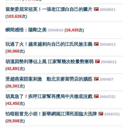
當衆委屈宋祖英！一張老江漂白自己的圖片
🖼️
2004/8/21
(
103,626
次)
瞬間感悟：陽剛之美
(
16,435
次)
2004/8/16
玩過了火！越來越刺向自己的江氏民族主義
🖼️
2004/8/13
(
30,068
次)
胡溫因勢利導佔上風 江家幫幾次較量勢漸弱
🖼️
2004/8/12
(
42,891
次)
受趙燕索賠案刺激 動北京麥當勞店的腦筋
🖼️
2004/8/7
(
26,301
次)
胡真急了！疾呼江家幫再攪局中共徹底沒戲
🖼️
2004/7/22
(
43,450
次)
怕暗殺冒充小胡！新華網揭江澤民面臨大洗牌
🖼️
2004/7/21
(
29,508
次)