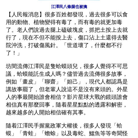
江澤民八條腿也被擒
【人民報消息】很多百姓都發現，過去很多可以食
用的動物、植物變得有毒了，而有毒的就更加毒
了。老人們說過去腿上磕破塊皮，抓把土按上去就
行了，現在不但不能按上去，傷口沾上土還得去醫
院沖洗，打破傷風針。「世道壞了，什麼都不行
了！」
坊間流傳江澤民是隻蛤蟆頭兒，很多人覺得不可思
議，蛤蟆能託生成人嗎？儘管過去流傳很多故事，
例如「畫皮」「聊齋」「妲己」，現代人都認爲是
講故事罷了，但老輩人說這不是沒有來頭的。外星
人的事最開始誰會相信？影片星球大戰的鏡頭誰會
相信真有那麼回事，隨着星星點點的透露和解密，
越來越多的人開始相信確有其事。
隨着江澤民手握黨政軍大權後，很多人發現「蛤
蟆」「青蛙」「蟾蜍」以及毒蛇、鱷魚等等奇聞怪