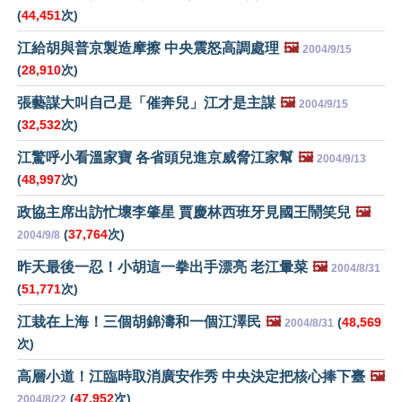
(
44,451
次)
江給胡與普京製造摩擦 中央震怒高調處理
🖼️
2004/9/15
(
28,910
次)
張藝謀大叫自己是「催奔兒」江才是主謀
🖼️
2004/9/15
(
32,532
次)
江驚呼小看溫家寶 各省頭兒進京威脅江家幫
🖼️
2004/9/13
(
48,997
次)
政協主席出訪忙壞李肇星 賈慶林西班牙見國王鬧笑兒
🖼️
(
37,764
次)
2004/9/8
昨天最後一忍！小胡這一拳出手漂亮 老江暈菜
🖼️
2004/8/31
(
51,771
次)
江栽在上海！三個胡錦濤和一個江澤民
🖼️
(
48,569
2004/8/31
次)
高層小道！江臨時取消廣安作秀 中央決定把核心捧下臺
🖼️
(
47,952
次)
2004/8/22