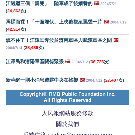
江過繼三個「親兒」 陸軍成了後孃養的
🖼️
2004/7/21
(
24,863
次)
爲裸而裸！「十面埋伏」上映後觀衆罵聲一片
🖼️
2004/7/19
(
42,914
次)
鎮不住了！江澤民奔波於濟南軍區與武漢軍區之間
🖼️
(
38,439
次)
2004/7/14
江澤民和瀋陽軍區關係緊張
🖼️
(
36,723
次)
2004/7/12
新華網一則小消息透露中央在掐架
🖼️
(
27,497
次)
2004/7/12
Copyright© RMB Public Foundation Inc.
All Rights Reserved
人民報網站服務條款
關於我們
反饋信箱：
editor@renminbao.com