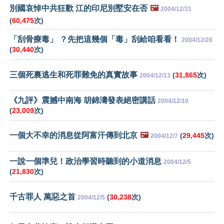
別國哀悼中共狂歡 江的印尼別墅安在否
🖼️
2004/12/31
(
60,475
次)
「刮骨療毒」 ？先把這幾個「毒」刮給咱看看！
2004/12/28
(
30,440
次)
三個死裏逃生和死罪難免的真實故事
(
31,865
次)
2004/12/13
《九評》震撼中南海 胡錦濤發表絕密講話
2004/12/10
(
23,009
次)
一個大不幸的消息從阿富汗傳到北京
🖼️
(
29,445
次)
2004/12/7
一說一個準兒！政治學習時聽到的小道消息
2004/12/5
(
21,830
次)
千古罪人 萬惡之首
(
30,238
次)
2004/12/5