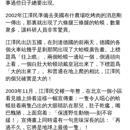
事過些日子總要出現。
2002年江澤民準備去美國布什農場吃烤肉的消息剛
一傳出，那裏就出現了六條腿三條腿的蛤蟆，數量
衆多，讓科研人員非常驚異。
江澤民出訪五國，在到達德國的前兩天，德國的各
個火車站幾乎是剎那間出現了大蛤蟆廣告畫。上標
題爲「往上瞧」，兩個蛤蟆一邊站一個，側過頭向
上看，一個白肚大蛤蟆頭戴皇冠出來了，下標題爲
「大的出來了」。和普通在地上爬的相比，江澤民
的個兒確實是大的！ 
2003年11月，江澤民交權一年整，在北京一個小區
看見牆上掛着這樣一幅宣傳畫：一隻令人噁心的蛤
蟆鼓着兩隻凸出的大眼睛趴在那兒，肚子乾癟，嘴
巴醜陋，上面寫着：「保護野生動物──刻不容
緩！」宣傳畫上同時還有一句意味深長的話：「再
過不久，它將是地球上最後一隻」！