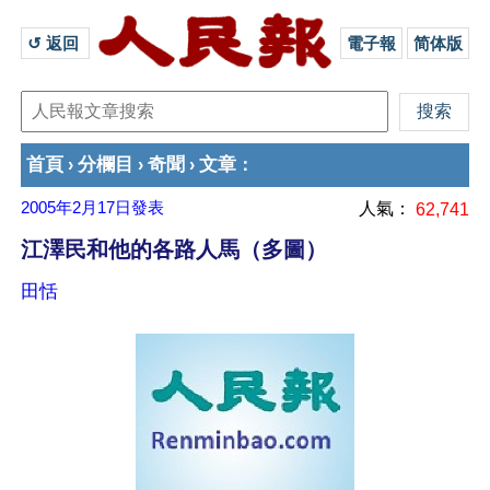
↺ 返回 
電子報
简体版
首頁
分欄目
奇聞
文章
›
›
›
：
2005年2月17日
發表
人氣：
62,741
江澤民和他的各路人馬（多圖）
田恬