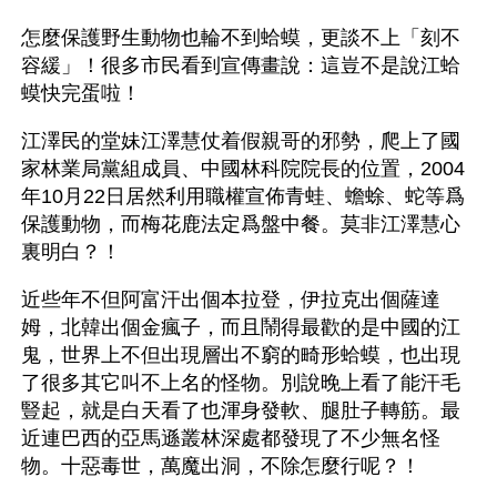
怎麼保護野生動物也輪不到蛤蟆，更談不上「刻不
容緩」！很多市民看到宣傳畫說：這豈不是說江蛤
蟆快完蛋啦！
江澤民的堂妹江澤慧仗着假親哥的邪勢，爬上了國
家林業局黨組成員、中國林科院院長的位置，2004
年10月22日居然利用職權宣佈青蛙、蟾蜍、蛇等爲
保護動物，而梅花鹿法定爲盤中餐。莫非江澤慧心
裏明白？！
近些年不但阿富汗出個本拉登，伊拉克出個薩達
姆，北韓出個金瘋子，而且鬧得最歡的是中國的江
鬼，世界上不但出現層出不窮的畸形蛤蟆，也出現
了很多其它叫不上名的怪物。別說晚上看了能汗毛
豎起，就是白天看了也渾身發軟、腿肚子轉筋。最
近連巴西的亞馬遜叢林深處都發現了不少無名怪
物。十惡毒世，萬魔出洞，不除怎麼行呢？！