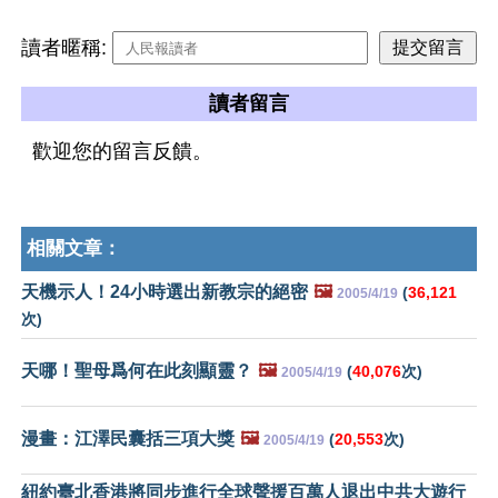
讀者暱稱:
讀者留言
歡迎您的留言反饋。
相關文章：
天機示人！24小時選出新教宗的絕密
🖼️
(
36,121
2005/4/19
次)
天哪！聖母爲何在此刻顯靈？
🖼️
(
40,076
次)
2005/4/19
漫畫：江澤民囊括三項大獎
🖼️
(
20,553
次)
2005/4/19
紐約臺北香港將同步進行全球聲援百萬人退出中共大遊行