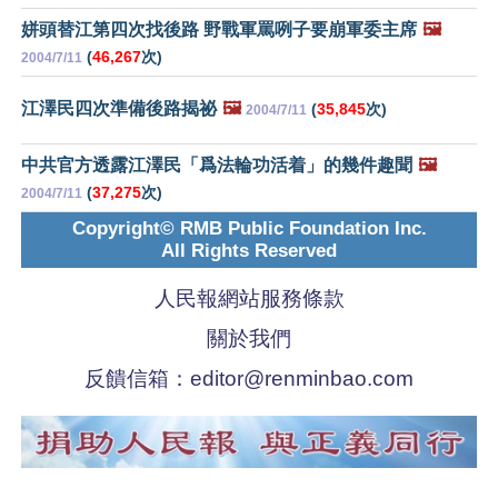
姘頭替江第四次找後路 野戰軍罵咧子要崩軍委主席
🖼️
(
46,267
次)
2004/7/11
江澤民四次準備後路揭祕
🖼️
(
35,845
次)
2004/7/11
中共官方透露江澤民「爲法輪功活着」的幾件趣聞
🖼️
(
37,275
次)
2004/7/11
Copyright© RMB Public Foundation Inc.
All Rights Reserved
人民報網站服務條款
關於我們
反饋信箱：
editor@renminbao.com