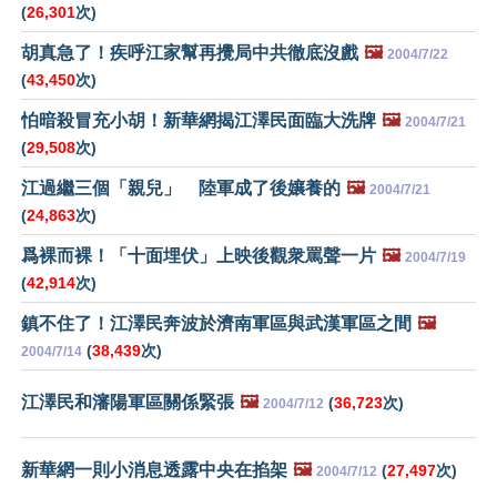
(
26,301
次)
胡真急了！疾呼江家幫再攪局中共徹底沒戲
🖼️
2004/7/22
(
43,450
次)
怕暗殺冒充小胡！新華網揭江澤民面臨大洗牌
🖼️
2004/7/21
(
29,508
次)
江過繼三個「親兒」 陸軍成了後孃養的
🖼️
2004/7/21
(
24,863
次)
爲裸而裸！「十面埋伏」上映後觀衆罵聲一片
🖼️
2004/7/19
(
42,914
次)
鎮不住了！江澤民奔波於濟南軍區與武漢軍區之間
🖼️
(
38,439
次)
2004/7/14
江澤民和瀋陽軍區關係緊張
🖼️
(
36,723
次)
2004/7/12
新華網一則小消息透露中央在掐架
🖼️
(
27,497
次)
2004/7/12