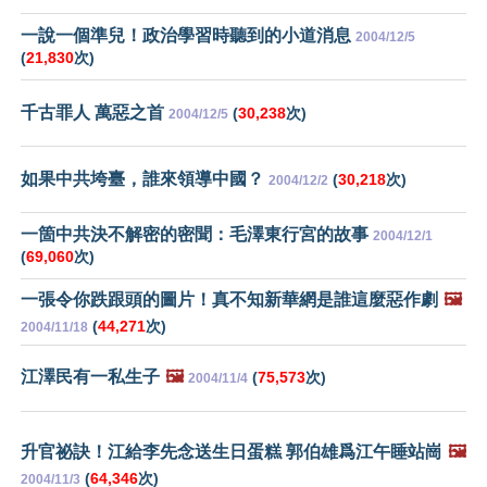
一說一個準兒！政治學習時聽到的小道消息
2004/12/5
(
21,830
次)
千古罪人 萬惡之首
(
30,238
次)
2004/12/5
如果中共垮臺，誰來領導中國？
(
30,218
次)
2004/12/2
一箇中共決不解密的密聞：毛澤東行宮的故事
2004/12/1
(
69,060
次)
一張令你跌跟頭的圖片！真不知新華網是誰這麼惡作劇
🖼️
(
44,271
次)
2004/11/18
江澤民有一私生子
🖼️
(
75,573
次)
2004/11/4
升官祕訣！江給李先念送生日蛋糕 郭伯雄爲江午睡站崗
🖼️
(
64,346
次)
2004/11/3