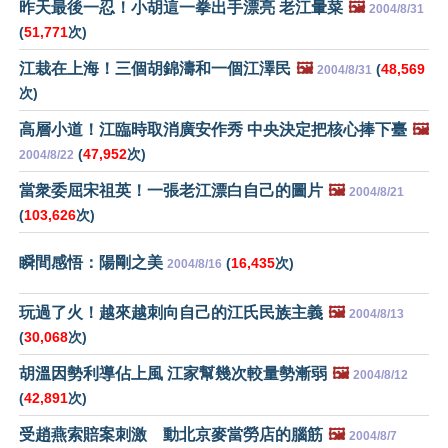
昨天最後一忍！小胡這一拳出手漂亮 老江暈菜
🖼️
2004/8/31
(
51,771
次)
江栽在上海！三個胡錦濤和一個江澤民
🖼️
(
48,569
2004/8/31
次)
高層小道！江臨時取消廣安作秀 中央決定把核心捧下臺
🖼️
(
47,952
次)
2004/8/22
當衆委屈宋祖英！一張老江漂白自己的圖片
🖼️
2004/8/21
(
103,626
次)
瞬間感悟：陽剛之美
(
16,435
次)
2004/8/16
玩過了火！越來越刺向自己的江氏民族主義
🖼️
2004/8/13
(
30,068
次)
胡溫因勢利導佔上風 江家幫幾次較量勢漸弱
🖼️
2004/8/12
(
42,891
次)
受趙燕索賠案刺激 動北京麥當勞店的腦筋
🖼️
2004/8/7