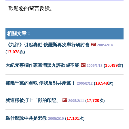
歡迎您的留言反饋。
相關文章：
《九評》引起轟動 俄羅斯再次舉行研討會
🖼️
2005/2/14
(
17,078
次)
大紀元專欄作家臺灣談九評欲罷不能
🖼️
(
15,499
次)
2005/2/13
那幾千萬的冤魂 使我反對共產黨！
(
16,548
次)
2005/2/12
就這樣被打上「獸的印記」
🖼️
(
17,720
次)
2005/2/11
爲什麼說中共是邪教
(
17,101
次)
2005/2/10