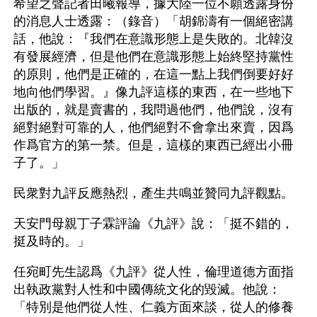
希望之聲記者田曦報導，據大陸一位不願透露身份
的消息人士透露：（錄音）「胡錦濤有一個絕密講
話，他說：『我們在意識形態上是失敗的。北韓沒
有發展經濟，但是他們在意識形態上始終堅持黨性
的原則，他們是正確的，在這一點上我們倒要好好
地向他們學習。』像九評這樣的東西，在一些地下
出版的，就是賣書的，我問過他們，他們說，沒有
絕對絕對可靠的人，他們絕對不會拿出來賣，因爲
作爲官方的第一禁。但是，這樣的東西已經出小冊
子了。」
民衆對九評反應熱烈，產生共鳴並贊同九評觀點。
天安門母親丁子霖評論《九評》說：「挺不錯的，
挺及時的。」
任宛町先生認爲《九評》從人性，倫理道德方面指
出執政黨對人性和中國傳統文化的毀滅。他說：
「特別是他們從人性、仁義方面來談，從人的修養