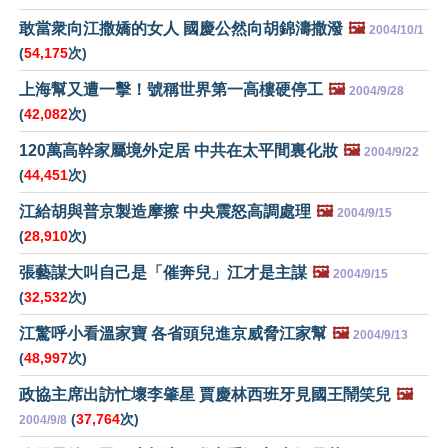
敢當衆向江撒嬌的女人 國慶公然向胡錦濤撒潑
🖼️
2004/10/1
(
54,175
次)
上海幫又遭一擊！號稱世界第一高樓硬停工
🖼️
2004/9/28
(
42,082
次)
120萬高幹家屬境外定居 中共在太平間裏化妝
🖼️
2004/9/22
(
44,451
次)
江給胡與普京製造摩擦 中央震怒高調處理
🖼️
2004/9/15
(
28,910
次)
張藝謀大叫自己是「催奔兒」江才是主謀
🖼️
2004/9/15
(
32,532
次)
江驚呼小看溫家寶 各省頭兒進京威脅江家幫
🖼️
2004/9/13
(
48,997
次)
政協主席出訪忙壞李肇星 賈慶林西班牙見國王鬧笑兒
🖼️
(
37,764
次)
2004/9/8