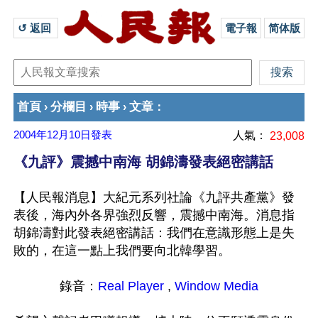
↺ 返回 
電子報
简体版
首頁
分欄目
時事
文章
›
›
›
：
2004年12月10日
發表
人氣：
23,008
《九評》震撼中南海 胡錦濤發表絕密講話
【人民報消息】大紀元系列社論《九評共產黨》發
表後，海內外各界強烈反響，震撼中南海。消息指
胡錦濤對此發表絕密講話：我們在意識形態上是失
敗的，在這一點上我們要向北韓學習。
錄音：
Real Player
 , 
Window Media