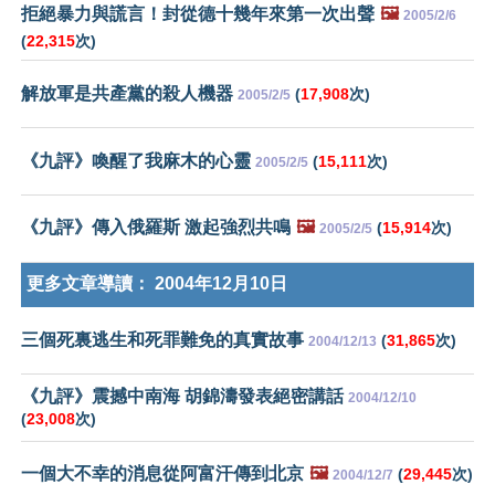
拒絕暴力與謊言！封從德十幾年來第一次出聲
🖼️
2005/2/6
(
22,315
次)
解放軍是共產黨的殺人機器
(
17,908
次)
2005/2/5
《九評》喚醒了我麻木的心靈
(
15,111
次)
2005/2/5
《九評》傳入俄羅斯 激起強烈共鳴
🖼️
(
15,914
次)
2005/2/5
更多文章導讀：
2004年12月10日
三個死裏逃生和死罪難免的真實故事
(
31,865
次)
2004/12/13
《九評》震撼中南海 胡錦濤發表絕密講話
2004/12/10
(
23,008
次)
一個大不幸的消息從阿富汗傳到北京
🖼️
(
29,445
次)
2004/12/7