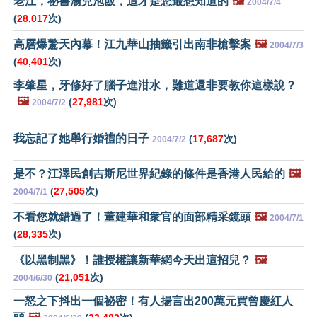
老江，祕書湯兒泡飯，這才是您最想知道的
🖼️
2004/7/4
(
28,017
次)
高層爆驚天內幕！江九華山抽籤引出南非槍擊案
🖼️
2004/7/3
(
40,401
次)
李肇星，牙修好了腦子進泔水，難道還非要教你這樣說？
🖼️
(
27,981
次)
2004/7/2
我忘記了她舉行婚禮的日子
(
17,687
次)
2004/7/2
是不？江澤民創吉斯尼世界紀錄的條件是香港人民給的
🖼️
(
27,505
次)
2004/7/1
不看您就錯過了！董建華和衆官的面部精采鏡頭
🖼️
2004/7/1
(
28,335
次)
《以黑制黑》！誰授權讓新華網今天出這招兒？
🖼️
(
21,051
次)
2004/6/30
一怒之下抖出一個祕密！有人揚言出200萬元買曾慶紅人