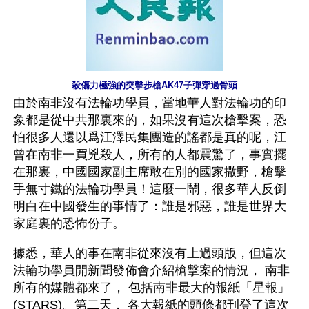
殺傷力極強的突擊步槍AK47子彈穿過骨頭
由於南非沒有法輪功學員，當地華人對法輪功的印
象都是從中共那裏來的，如果沒有這次槍擊案，恐
怕很多人還以爲江澤民集團造的謠都是真的呢，江
曾在南非一買兇殺人，所有的人都震驚了，事實擺
在那裏，中國國家副主席敢在別的國家撒野，槍擊
手無寸鐵的法輪功學員！這麼一鬧，很多華人反倒
明白在中國發生的事情了：誰是邪惡，誰是世界大
家庭裏的恐怖份子。
據悉，華人的事在南非從來沒有上過頭版，但這次
法輪功學員開新聞發佈會介紹槍擊案的情況， 南非
所有的媒體都來了， 包括南非最大的報紙「星報」
(STARS)。第二天， 各大報紙的頭條都刊登了這次