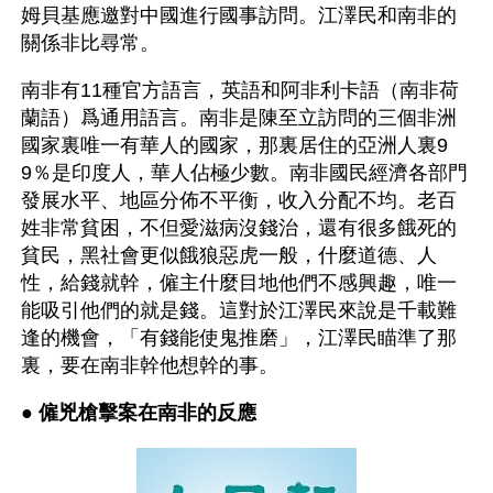
姆貝基應邀對中國進行國事訪問。江澤民和南非的
關係非比尋常。
南非有11種官方語言，英語和阿非利卡語（南非荷
蘭語）爲通用語言。南非是陳至立訪問的三個非洲
國家裏唯一有華人的國家，那裏居住的亞洲人裏9
9％是印度人，華人佔極少數。南非國民經濟各部門
發展水平、地區分佈不平衡，收入分配不均。老百
姓非常貧困，不但愛滋病沒錢治，還有很多餓死的
貧民，黑社會更似餓狼惡虎一般，什麼道德、人
性，給錢就幹，僱主什麼目地他們不感興趣，唯一
能吸引他們的就是錢。這對於江澤民來說是千載難
逢的機會，「有錢能使鬼推磨」，江澤民瞄準了那
裏，要在南非幹他想幹的事。
● 
僱兇槍擊案在南非的反應