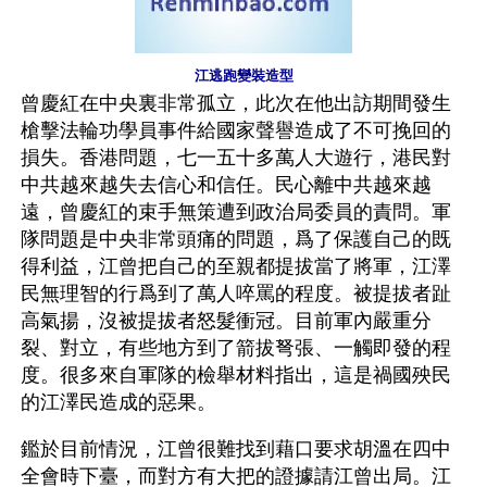
江逃跑變裝造型
曾慶紅在中央裏非常孤立，此次在他出訪期間發生
槍擊法輪功學員事件給國家聲譽造成了不可挽回的
損失。香港問題，七一五十多萬人大遊行，港民對
中共越來越失去信心和信任。民心離中共越來越
遠，曾慶紅的束手無策遭到政治局委員的責問。軍
隊問題是中央非常頭痛的問題，爲了保護自己的既
得利益，江曾把自己的至親都提拔當了將軍，江澤
民無理智的行爲到了萬人啐罵的程度。被提拔者趾
高氣揚，沒被提拔者怒髮衝冠。目前軍內嚴重分
裂、對立，有些地方到了箭拔弩張、一觸即發的程
度。很多來自軍隊的檢舉材料指出，這是禍國殃民
的江澤民造成的惡果。
鑑於目前情況，江曾很難找到藉口要求胡溫在四中
全會時下臺，而對方有大把的證據請江曾出局。江