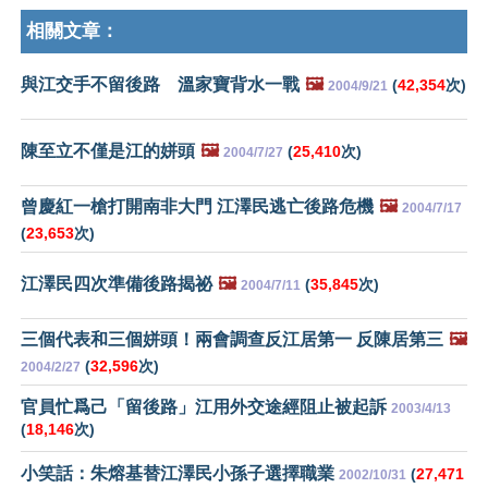
相關文章：
與江交手不留後路 溫家寶背水一戰
🖼️
(
42,354
次)
2004/9/21
陳至立不僅是江的姘頭
🖼️
(
25,410
次)
2004/7/27
曾慶紅一槍打開南非大門 江澤民逃亡後路危機
🖼️
2004/7/17
(
23,653
次)
江澤民四次準備後路揭祕
🖼️
(
35,845
次)
2004/7/11
三個代表和三個姘頭！兩會調查反江居第一 反陳居第三
🖼️
(
32,596
次)
2004/2/27
官員忙爲己「留後路」江用外交途經阻止被起訴
2003/4/13
(
18,146
次)
小笑話：朱熔基替江澤民小孫子選擇職業
(
27,471
2002/10/31