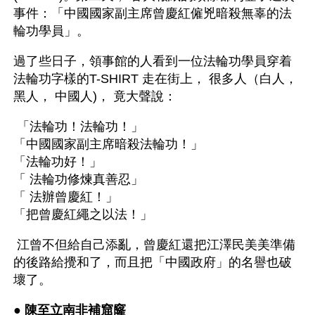
事件：「中國國家副主席曾慶紅僱兇暗殺無辜的法
輪功學員」。
過了些日子，領事館的人看到一位法輪功學員穿着
法輪功字樣的T-SHIRT 走在街上， 很多人（白人，
黑人， 中國人)， 竟大聲說：
 「法輪功！法輪功！」
「中國國家副主席暗殺法輪功！」
「法輪功好！」
「 法輪功修煉真善忍」
「 法辦曾慶紅！」
「把曾慶紅繩之以法！」
 江曾不但給自己添亂，曾慶紅還把江澤民美美準備
的後路給攪和了，而且把「中國政府」的名譽也破
壞了。
● 
陳至立南非補窟窿