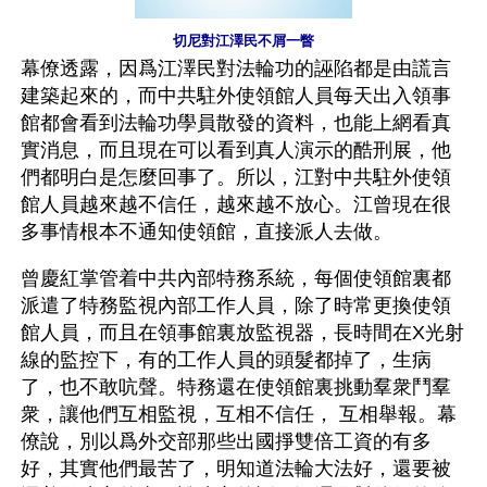
切尼對江澤民不屑一瞥
幕僚透露，因爲江澤民對法輪功的誣陷都是由謊言
建築起來的，而中共駐外使領館人員每天出入領事
館都會看到法輪功學員散發的資料，也能上網看真
實消息，而且現在可以看到真人演示的酷刑展，他
們都明白是怎麼回事了。所以，江對中共駐外使領
館人員越來越不信任，越來越不放心。江曾現在很
多事情根本不通知使領館，直接派人去做。 
曾慶紅掌管着中共內部特務系統，每個使領館裏都
派遣了特務監視內部工作人員，除了時常更換使領
館人員，而且在領事館裏放監視器，長時間在X光射
線的監控下，有的工作人員的頭髮都掉了，生病
了，也不敢吭聲。特務還在使領館裏挑動羣衆鬥羣
衆，讓他們互相監視，互相不信任， 互相舉報。幕
僚說，別以爲外交部那些出國掙雙倍工資的有多
好，其實他們最苦了，明知道法輪大法好，還要被