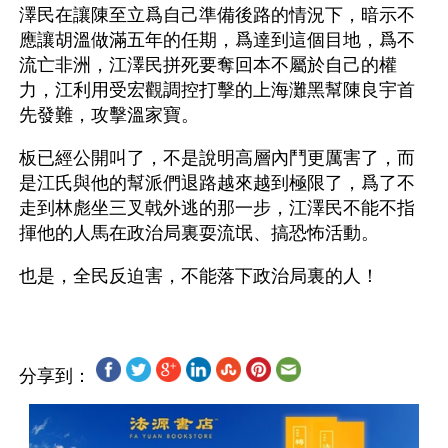
澤民在讓陳至立爲自己準備後路的情況下，暗示不
應讓胡溫做滿五年的任期，爲達到這個目地，爲不
流亡非洲，江澤民拼死要奪回本不屬於自己的權
力，江利用受宏觀調控打擊的上海灘黑幫陳良宇首
先發難，攻擊溫家寶。
板已經公開叫了，不是說明高層內鬥更厲害了，而
是江氏與他的幫派們退路越來越到極限了，爲了不
走到林彪坐三叉戟外逃的那一步，江澤民不能不指
揮他的人馬在政治局裏耍流氓、搞恐怖活動。
分享到：