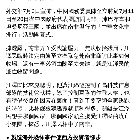
外交部7月6日宣佈，中國國務委員陳至立將於7月11
日至20日率中國政府代表團訪問南非、津巴布韋和
坦桑尼亞三國，並出席在南非舉行的「中華文化非
洲行」活動開幕式。
據透露，南非方面受輿論壓力，無法收拾殘局，江
澤民臨時決定由陳至立率隊急赴南非商討此事如何
收場。還有一事必須由陳至立去辦，就是江澤民的
逃亡收留問題。
江澤民比林彪聰明，他讓江綿恆控制了高科技信息
部隊的技術管轄權，除了控制軍隊的作戰大權，也
有準備後路的因素在裏面！真到了要率領全家逃跑
的時候，比林彪狼狽逃竄就順利得多。關鍵是江澤
民想去哪個國家，哪個國家願意接受江澤民的流亡
小集團，據悉，江澤民相中了南非。
● 
製造海外恐怖事件使西方投資者卻步