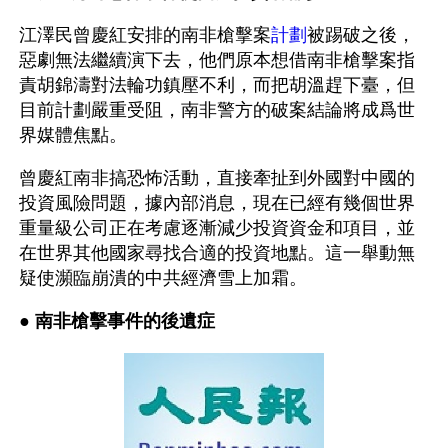
江澤民曾慶紅安排的南非槍擊案
計劃
被踢破之後，
惡劇無法繼續演下去，他們原本想借南非槍擊案指
責胡錦濤對法輪功鎮壓不利，而把胡溫趕下臺，但
目前計劃嚴重受阻，南非警方的破案結論將成爲世
界媒體焦點。
曾慶紅南非搞恐怖活動，直接牽扯到外國對中國的
投資風險問題，據內部消息，現在已經有幾個世界
重量級公司正在考慮逐漸減少投資資金和項目，並
在世界其他國家尋找合適的投資地點。這一舉動無
疑使瀕臨崩潰的中共經濟雪上加霜。
● 
南非槍擊事件的後遺症