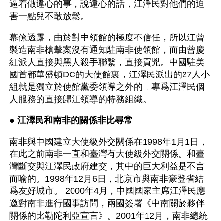
逼着做違心的事，說違心的話，江澤民對他們的迫
害一點兒不敢放鬆。
幕僚透露，由於對中領館的極度不信任，所以江曾
製造南非槍擊案沒有通知駐南非使領館，而由曾慶
紅派人直接與黑人殺手聯繫，直接買兇。中國駐美
國首都華盛頓DC的大使館裏，江澤民派出的27人小
組就是獨立於使館黨委領導之外的，專爲江澤民個
人服務的直接歸江領導的特務組織。
● 
江澤民和南非的關係非比尋常
南非與中國建立大使級外交關係在1998年1月1日，
在此之前南非一直和臺灣有大使級外交關係。和臺
灣斷交與江澤民政府建交，其中的巨大利益是不言
而喻的。1998年12月6日，北京市與南非豪登省結
爲友好城市。 2000年4月，中國國家主席江澤民應
邀對南非進行國事訪問，兩國簽署《中南關於夥伴
關係的比勒陀利亞宣言》。2001年12月，南非總統