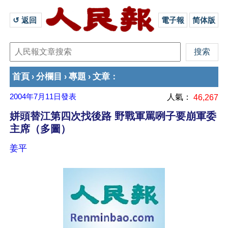
↺ 返回 
電子報
简体版
首頁
分欄目
專題
文章
›
›
›
：
2004年7月11日
發表
人氣：
46,267
姘頭替江第四次找後路 野戰軍罵咧子要崩軍委
主席（多圖）
姜平