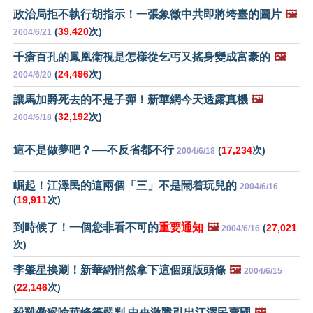
政治局拒不執行胡指示！一張象徵中共即將垮臺的圖片
🖼️
(
39,420
次)
2004/6/21
千瘡百孔的鳳凰衛視是怎樣從乞丐又搖身變成富豪的
🖼️
(
24,496
次)
2004/6/20
讓馬加爵死去的不是子彈！新華網今天透露真機
🖼️
(
32,192
次)
2004/6/18
這不是做夢吧？──不反省都不行
(
17,234
次)
2004/6/18
崛起！江澤民的這兩個「三」不是鬧着玩兒的
2004/6/16
(
19,911
次)
到時候了！一個您非看不可的
重要通知
🖼️
(
27,021
2004/6/16
次)
李肇星挨涮！新華網悄然拿下這個頭版頭條
🖼️
2004/6/15
(
22,146
次)
殺雞儆猴喻華峰等嚴判 中央激戰引出江澤民賣國
🖼️