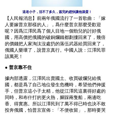
這老小子，活不了多久，簽完約趕快讓他滾蛋！
【人民報消息】前兩年俄國流行了一首歌曲：「嫁
人要嫁普京那樣的人」，爲什麼普京那麼受歡迎
呢？因爲江澤民爲了個人目地一個勁兒的討好俄
國，用高價把俄國的破銅爛鐵都劃摟回來了，幾倍
的價錢把人家淘汰沒處扔的落伍武器給買回來了，
俄國人樂壞了，說普京真行。中國人說：江澤民罪
該萬死！
● 
普京靠不住
據內部透露，江澤民出賣國土、收買破爛兒給俄
國，都是爲了自己地位發生危機時，希望他們伸援
手，但普京這小子太精，他從江澤民這裏得好處的
同時，和布什打的更火熱，腳踩兩隻船，兩邊吃
香、得實惠。所以江澤民到了萬不得已時也決不敢
投奔俄國，怕普京宣佈：「不便收留」，那時要哭