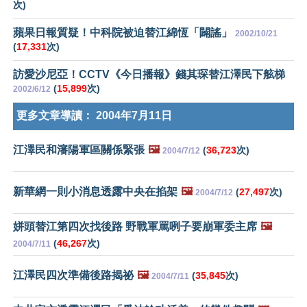
次)
蘋果日報質疑！中科院被迫替江綿恆「闢謠」
2002/10/21
(
17,331
次)
訪愛沙尼亞！CCTV《今日播報》錢其琛替江澤民下舷梯
(
15,899
次)
2002/6/12
更多文章導讀：
2004年7月11日
江澤民和瀋陽軍區關係緊張
🖼️
(
36,723
次)
2004/7/12
新華網一則小消息透露中央在掐架
🖼️
(
27,497
次)
2004/7/12
姘頭替江第四次找後路 野戰軍罵咧子要崩軍委主席
🖼️
(
46,267
次)
2004/7/11
江澤民四次準備後路揭祕
🖼️
(
35,845
次)
2004/7/11