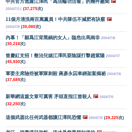
中共官方透露江澤民「爲法輪功活着」的幾件趣聞
🖼️
(
37,275
次)
2004/7/11
11個月清洗兩百萬黨員！中共隊伍不減肥有訣竅
🖼️
(
35,080
次)
2004/7/9
內幕！「願爲江背黑鍋的女人」臨危出馬南非
2004/7/8
(
30,218
次)
曾慶紅支招！整治兒媳江澤民耍陰謀打擊趙紫陽
2004/7/7
(
45,930
次)
軍委主席險些被軍隊刺殺 蔣彥永囚車綁架案揭祕
2004/7/6
(
37,689
次)
新華網這篇文章可厲害 矛頭直指江曾殺人
🖼️
2004/7/5
(
32,250
次)
這個武器比任何武器都讓江澤民恐懼
🖼️
(
29,225
次)
2004/7/5