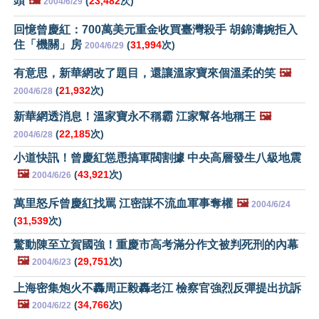
頭
🖼️
(
23,482
次)
2004/6/29
回憶曾慶紅：700萬美元重金收買臺灣殺手 胡錦濤婉拒入
住「機關」房
(
31,994
次)
2004/6/29
有意思，新華網改了題目，還讓溫家寶來個溫柔的笑
🖼️
(
21,932
次)
2004/6/28
新華網透消息！溫家寶永不稱霸 江家幫各地稱王
🖼️
(
22,185
次)
2004/6/28
小道快訊！曾慶紅慫恿搞軍閥割據 中央高層發生八級地震
🖼️
(
43,921
次)
2004/6/26
萬里怒斥曾慶紅找罵 江密謀不流血軍事奪權
🖼️
2004/6/24
(
31,539
次)
驚動陳至立賀國強！重慶市高考滿分作文被判死刑的內幕
🖼️
(
29,751
次)
2004/6/23
上海密集炮火不轟周正毅轟老江 檢察官強烈反彈提出抗訴
🖼️
(
34,766
次)
2004/6/22