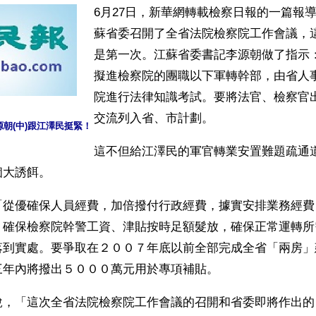
6月27日，新華網轉載檢察日報的一篇報
蘇省委召開了全省法院檢察院工作會議，
是第一次。江蘇省委書記李源朝做了指示
擬進檢察院的團職以下軍轉幹部，由省人
院進行法律知識考試。要將法官、檢察官
交流列入省、市計劃。
朝(中)跟江澤民挺緊！
這不但給江澤民的軍官轉業安置難題疏通
個大誘餌。
「從優確保人員經費，加倍撥付行政經費，據實安排業務經費
，確保檢察院幹警工資、津貼按時足額髮放，確保正常運轉所
落到實處。要爭取在２００７年底以前全部完成全省「兩房」
三年內將撥出５０００萬元用於專項補貼。
說，「這次全省法院檢察院工作會議的召開和省委即將作出的