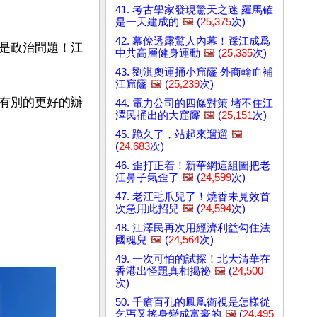
41. 考古學家發現驚天之迷 羅馬確
是一天建成的
🖼️
(
25,375
次)
42. 幕僚透露驚人內幕！踩江成爲
是政治問題！江
中共高層健身運動
🖼️
(
25,335
次)
43. 劉淇奧運捅小窟窿 外商輸血補
江窟窿
🖼️
(
25,239
次)
有別的更好的辦
44. 電力公司的四條對策 堵不住江
澤民捅出的大窟窿
🖼️
(
25,151
次)
45. 跪久了，站起來遛遛
🖼️
(
24,683
次)
46. 歪打正着！新華網這組圖把老
江鼻子氣歪了
🖼️
(
24,599
次)
47. 老江毛爪兒了！燒香未見效首
次急用此招兒
🖼️
(
24,594
次)
48. 江澤民再次用經濟利益勾住法
國魂兒
🖼️
(
24,564
次)
49. 一次可怕的試探！北大清華在
香港出怪題真相揭祕
🖼️
(
24,500
次)
50. 千瘡百孔的鳳凰衛視是怎樣從
乞丐又搖身變成富豪的
🖼️
(
24,495