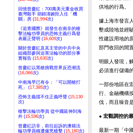
供地的行爲。
回憶曾慶紅：700萬美元重金收買
臺灣殺手 胡錦濤婉拒入住「機
關」房 (
31,994
次)
據上海市發言
《追查國際》就發生在南非的槍
墾成陸地並經
擊法輪功學員的恐怖主義行爲發
性建設用地的
表嚴正聲明 (
16,609
次)
部門收回的閒
關於曾慶紅及其主管的中共中央
組織部參與迫害法輪功的部分事
實報告 (
15,630
次)
明眼人發現，
曾慶紅以黑槍挑戰世界反恐潮流
必須進行儲備
(
16,066
次)
中南海早已有令：「可以開槍打
一部份地區在
死」 (
17,385
次)
行、金融機構
恐怖主義擋不住正義呼聲 (
15,130
次)
伐，而且噪音
槍擊法輪功學員 從中國延伸到海
● 
宏觀調控的
外 (
15,596
次)
曾慶紅訪非，前往起訴的澳籍法
最新一期「中
輪功學員稱遭僱兇槍擊 (
15,180
次)