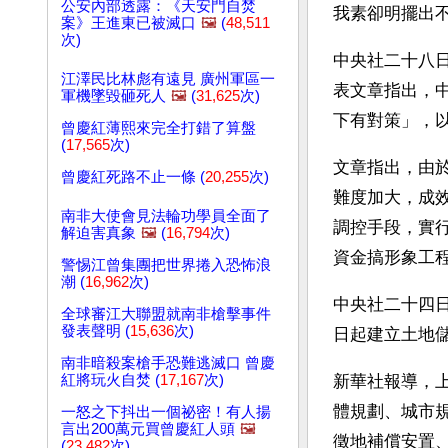
公安內部透露：《天安門自焚
我素卻明擺出
案》王進東已被滅口
🖼️
(
48,511
次)
中央社二十八
江澤民比林彪有遠見 廣州軍區一
表文章指出，
軍機墜毀砸死人
🖼️
(
31,625
次)
下有對策」，
曾慶紅薄熙來完全打錯了算盤
(
17,565
次)
文章指出，由
曾慶紅死路不止一條 (
20,255
次)
難度加大，成
南非大使會見法輪功學員全面了
調控手段，實
解迫害真象
🖼️
(
16,794
次)
資金搞形象工
警惕江曾集團把世界捲入恐怖浪
潮 (
16,962
次)
中央社二十四
全球審江大聯盟就南非槍擊事件
發表聲明 (
15,636
次)
日起建立土地
南非暗殺案槍手恐難逃滅口 曾慶
紅將玩火自焚 (
17,167
次)
新華社報導，
體規劃、城市
一怒之下抖出一個祕密！有人揚
言出200萬元買曾慶紅人頭
🖼️
徵地補償安置
(
23,482
次)