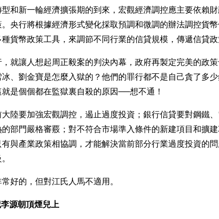
轉型和新一輪經濟擴張期的到來，宏觀經濟調控應主要依賴財
策。央行將根據經濟形式變化採取預調和微調的辦法調控貨幣
多種貨幣政策工具，來調節不同行業的信貸規模，傳遞信貸政
行，就讓人想起周正毅案的判決內幕，政府再製定完美的政策
雪冰、劉金寶是怎麼入獄的？他們的罪行都不是自己貪了多少
這就是個個都在監獄裏自殺的原因──想不通！
前大陸要加強宏觀調控，遏止過度投資；銀行信貸要對鋼鐵、
熱的部門嚴格審覈；對不符合市場準入條件的新建項目和擴建
只有與產業政策相協調，才能解決當前部分行業過度投資的問
級。
非常好的，但對江氏人馬不適用。
記李源朝頂煙兒上