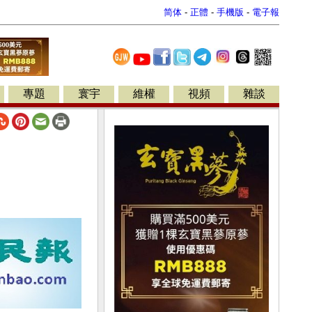
简体
-
正體
-
手機版
-
電子報
專題
寰宇
維權
視頻
雜談