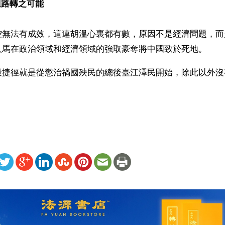
迴路轉之可能
控無法有成效，這連胡溫心裏都有數，原因不是經濟問題，而
人馬在政治領域和經濟領域的強取豪奪將中國致於死地。
最捷徑就是從懲治禍國殃民的總後臺江澤民開始，除此以外沒
ww.renminbao.com/rmb/articles/2004/6/28/31655b.html