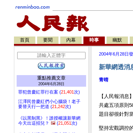
首頁
要聞
內幕
時事
幽默
2004年6月28日
新華網透消
重點推薦文章
青晴
2004年6月28日
罪犯曾慶紅罪行在案 (
21,401
次)
【人民報消息
江澤民曾慶紅們小心腦袋！老子
共處五項原則5
要替天行一把道 (
21,242
次)
題目卻很針對
《以黑制黑》！誰授權讓新華網
今天出這招兒？
🖼️
(
21,051
次)
堅持宏觀調控