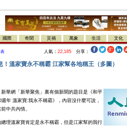
國際
奇聞
災禍
萬象
生活
文化
人氣：
22,185
分享：
發表
息！溫家寶永不稱霸 江家幫各地稱王（多圖）
】新華網「新華聚焦」裏有個新聞的題目是《和平
0週年 溫家寶:我永不稱霸》，內容沒什麼可說，
當前中共內情。
的總理溫家寶肯定是永不稱霸，但是江家幫的我行