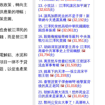
政政策，轉向主
13. 小笑話： 江澤民讓呂加平涮了
(
32,615
次)
供應量的增幅；
14. 讓馬加爵死去的不是子彈！新
策意圖。
華網今天透露真機
🖼️
(
32,192
次)
15. 江澤民突然高唱中華民國國歌
也會被江澤民的
困惑辜振甫
🖼️
(
32,061
次)
16. 殺雞儆猴喻華峰等嚴判 中央激
錢，而是替江澤
戰引出江澤民賣國
🖼️
(
31,951
次)
17. 胡錦濤宣讀軍委主席令 江澤民
再爆中共軍事史上空前幽默
🖼️
電解鋁、水泥和
(
31,794
次)
18. 萬里怒斥曾慶紅找罵 江密謀不
項目一律不予貸
流血軍事奪權
🖼️
(
31,539
次)
題，以促進產業
19. 鐵幕下的天津──張立昌宋平
順王朝
🖼️
(
31,159
次)
20. 臺警證實子彈會轉彎 槍擊案背
後的真正老闆
🖼️
(
31,018
次)
21. 朝鮮高層大清洗！想炸死金正
日的原來是家裏人
🖼️
(
31,014
次)
22. 鄭州公安出大事了！高層有人