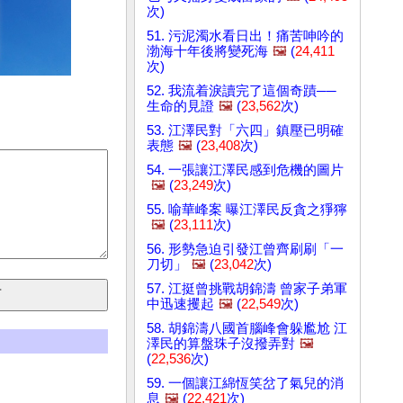
次)
51. 污泥濁水看日出！痛苦呻吟的
渤海十年後將變死海
🖼️
(
24,411
次)
52. 我流着淚讀完了這個奇蹟──
生命的見證
🖼️
(
23,562
次)
53. 江澤民對「六四」鎮壓已明確
表態
🖼️
(
23,408
次)
54. 一張讓江澤民感到危機的圖片
🖼️
(
23,249
次)
55. 喻華峰案 曝江澤民反貪之猙獰
🖼️
(
23,111
次)
56. 形勢急迫引發江曾齊刷刷「一
刀切」
🖼️
(
23,042
次)
57. 江挺曾挑戰胡錦濤 曾家子弟軍
中迅速攫起
🖼️
(
22,549
次)
58. 胡錦濤八國首腦峰會躲尷尬 江
澤民的算盤珠子沒撥弄對
🖼️
(
22,536
次)
59. 一個讓江綿恆笑岔了氣兒的消
息
🖼️
(
22,421
次)