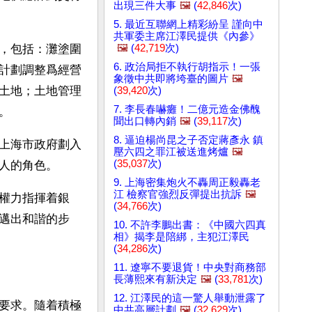
出現三件大事
🖼️
(
42,846
次)
5. 最近互聯網上精彩紛呈 謹向中
共軍委主席江澤民提供《內參》
🖼️
(
42,719
次)
，包括：灘塗圍
6. 政治局拒不執行胡指示！一張
計劃調整爲經營
象徵中共即將垮臺的圖片
🖼️
土地；土地管理
(
39,420
次)
7. 李長春嚇癱！二億元造金佛醜
。
聞出口轉內銷
🖼️
(
39,117
次)
8. 逼迫楊尚昆之子否定蔣彥永 鎮
上海市政府劃入
壓六四之罪江被送進烤爐
🖼️
(
35,037
次)
人的角色。
9. 上海密集炮火不轟周正毅轟老
江 檢察官強烈反彈提出抗訴
🖼️
權力指揮着銀
(
34,766
次)
邁出和諧的步
10. 不許李鵬出書：《中國六四真
相》揭李是陪綁，主犯江澤民
(
34,286
次)
11. 遼寧不要退貨！中央對商務部
長薄熙來有新決定
🖼️
(
33,781
次)
12. 江澤民的這一驚人舉動泄露了
要求。隨着積極
中共高層計劃
🖼️
(
32,629
次)