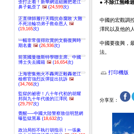
歪打正着！新華網這組圖把老江
● 
不除江無峰
鼻子氣歪了
🖼️
(
24,599
次)
正直律師履行天職抗命腐敗 大難
中國的宏觀調
不死法輪功弟子救命恩人
🖼️
(
19,165
次)
澤民以及他的
一幅非常值得欣賞的文藝復興時
中國要復興，
期名畫
🖼️
(
26,936
次)
法。
前英國曼徹斯特學聯主席、中國
博士失去國籍
🖼️
(
16,654
次)
文章網址: http://w
打印機版
上海密集炮火不轟周正毅轟老江
檢察官強烈反彈提出抗訴
🖼️
(
34,766
次)
監獄的祕密！八十年代初的胡耀
邦與九十年代後的江澤民
🖼️
分享至：
(
29,797
次)
覺醒──中國大陸警察致信明慧網
曝監獄黑幕 (
18,632
次)
政治局拒不執行胡指示！一張象