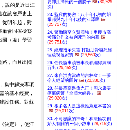
要卸江澤民的一個膀子
🖼️
(
30,929
導，說的是近日江
次)
這在該省歷史上
23. 監獄的祕密！八十年代初的胡
耀邦與九十年代後的江澤民
🖼️
：從明年起，對
(
29,797
次)
事廳會同省檢察
24. 驚動陳至立賀國強！重慶市高
考滿分作文被判死刑的內幕
🖼️
出國（境）學習
(
29,751
次)
25. 總理指示失靈 打斷肋骨嚇死經
理藐視溫家寶
🖼️
(
29,560
次)
道路，而且出國
26. 任長霞事蹟被李長春編得漏洞
百出 (
29,459
次)
27. 來自洪虎當政的吉林省！一張
令人絕望的圖片
🖼️
(
29,390
次)
，集中解決專項
28. 任長霞高過偉光正！周永康要
需的基本經費，
瘍瘍病警「全國大練兵」
🖼️
(
29,020
次)
建設任務。對蘇
29. 很多名人是這樣推薦這本書的
🖼️
(
29,011
次)
30. 不可思議的神奇！和法輪功創
始人有關的三個小故事 (
28,715
次)
《決定》，使江