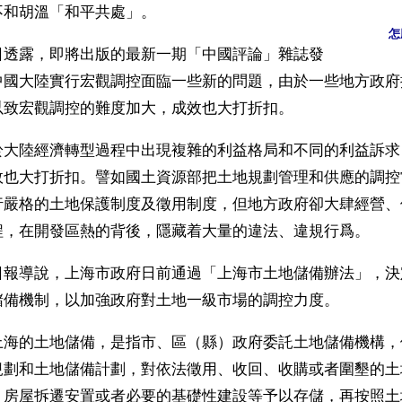
不和胡溫「和平共處」。
怎
日透露，即將出版的最新一期「中國評論」雜誌發
中國大陸實行宏觀調控面臨一些新的問題，由於一些地方政府
以致宏觀調控的難度加大，成效也大打折扣。
於大陸經濟轉型過程中出現複雜的利益格局和不同的利益訴求
效也大打折扣。譬如國土資源部把土地規劃管理和供應的調控
行嚴格的土地保護制度及徵用制度，但地方政府卻大肆經營、
程，在開發區熱的背後，隱藏着大量的違法、違規行爲。
日報導說，上海市政府日前通過「上海市土地儲備辦法」，決
儲備機制，以加強政府對土地一級市場的調控力度。
上海的土地儲備，是指市、區（縣）政府委託土地儲備機構，
規劃和土地儲備計劃，對依法徵用、收回、收購或者圍墾的土
、房屋拆遷安置或者必要的基礎性建設等予以存儲，再按照土