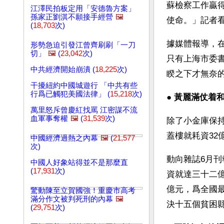
蘇檢察工作贏
江澤民拍板定用「安德魯方案」
孫家正劉淇不願接手經營
🖼️
使命。」記者
(
18,703
次)
據媒體報導，
形勢急迫引發江曾齊刷刷「一刀
切」
🖼️
(
23,042
次)
只有上海市委
中共經濟開始崩潰 (
18,225
次)
睽之下才無奈
干擾紐約中國城遊行 「中共有些
行爲已觸犯美國法律」 (
15,218
次)
● 
黃麗滿仗着
萬里怒斥曾慶紅找罵 江密謀不流
血軍事奪權
🖼️
(
31,539
次)
除了小金庫保持
蓋樓就耗資32
中國經濟過熱之內幕
🖼️
(
21,577
次)
動向雜誌6月
中國人好象站得並不是那麼直
(
17,931
次)
資就達三十二
億元，爲全國
驚動陳至立賀國強！重慶市高考
滿分作文被判死刑的內幕
🖼️
決十五個貧困
(
29,751
次)