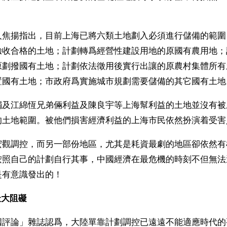
人焦揚指出，目前上海已將六類土地劃入必須進行儲備的範圍
驗收合格的土地；計劃轉爲經營性建設用地的原國有農用地；
原劃撥國有土地；計劃依法徵用後實行出讓的原農村集體所有
置國有土地；市政府爲實施城市規劃需要儲備的其它國有土地
觸及江綿恆兄弟倆利益及陳良宇等上海幫利益的土地並沒有被
的土地範圍。被他們損害經濟利益的上海市民依然扮演着受害
宏觀調控，而另一部份地區，尤其是耗資最劇的地區卻依然有
按照自己的計劃自行其事，中國經濟在最危機的時刻不但無法
是有意識發出的！
最大阻礙
國評論」雜誌認爲，大陸單靠計劃調控已遠遠不能適應時代的