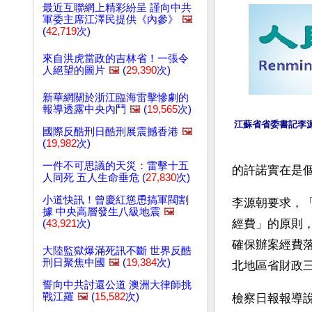
最近互聯網上精彩紛呈 謹向中共
軍委主席江澤民提供《內參》
🖼️
(
42,719
次)
來自洪虎當政的吉林省！一張令
人絕望的圖片
🖼️
(
29,390
次)
新華網關於浙江臨海雷擊慘劇的
報導透露中央內鬥
🖼️
(
19,565
次)
江蘇省省委書記李源
國際反酷刑日酷刑展震撼香港
🖼️
(
19,982
次)
一件不可思議的天災：雷擊十五
的許諾實在是
人同死 五人生命垂危 (
27,830
次)
小道快訊！曾慶紅慫恿搞軍閥割
李源朝要求，
據 中央高層發生八級地震
🖼️
經費」的原則
(
43,921
次)
確保辦案經費
大陸監獄爆滿死訊不斷 世界反酷
刑日聚焦中國
🖼️
(
19,384
次)
北地區省財政
誓向中共討還公道 澳洲大律師挑
戰江羅
🖼️
(
15,582
次)
檢察日報報導