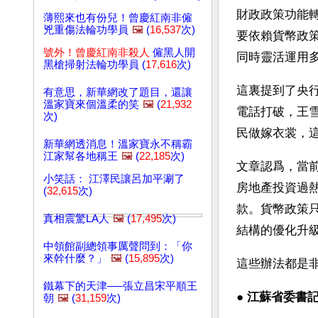
財政政策功能
薄熙來也有份兒！曾慶紅南非僱
兇重傷法輪功學員
🖼️
(
16,537
次)
要依賴貨幣政
號外！曾慶紅南非殺人
僱黑人開
同時靈活運用
黑槍掃射法輪功學員 (
17,616
次)
這裏提到了央
有意思，新華網改了題目，還讓
溫家寶來個溫柔的笑
🖼️
(
21,932
電話打破，王
次)
民做嫁衣裳，
新華網透消息！溫家寶永不稱霸
江家幫各地稱王
🖼️
(
22,185
次)
文章認爲，當
小笑話： 江澤民讓呂加平涮了
房地產投資過
(
32,615
次)
款。貨幣政策
真相震驚LA人
🖼️
(
17,495
次)
結構的優化升
中領館副總領事厲聲問到：「你
來幹什麼？」
🖼️
(
15,895
次)
這些辦法都是
鐵幕下的天津──張立昌宋平順王
● 
江蘇省委書
朝
🖼️
(
31,159
次)