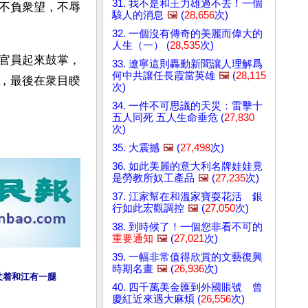
31. 我不是和王力雄過不去！一個
不負衆望，不辱
駭人的消息
🖼️
(
28,656
次)
32. 一個沒有傳奇的美麗而偉大的
人生（一） (
28,535
次)
官員起來鼓掌，
33. 遼寧這則轟動新聞讓人理解爲
何中共讓任長霞當英雄
🖼️
(
28,115
，最後在衆目睽
次)
34. 一件不可思議的天災：雷擊十
五人同死 五人生命垂危 (
27,830
次)
35. 大震撼
🖼️
(
27,498
次)
36. 如此美麗的意大利名牌娃娃竟
是勞教所奴工產品
🖼️
(
27,235
次)
37. 江家幫在和溫家寶耍花活 銀
行如此宏觀調控
🖼️
(
27,050
次)
38. 到時候了！一個您非看不可的
重要通知
🖼️
(
27,021
次)
39. 一幅非常值得欣賞的文藝復興
時期名畫
🖼️
(
26,936
次)
仗着和江有一腿
40. 四千萬美金匯到外國賬號 曾
慶紅近來遇大麻煩 (
26,556
次)