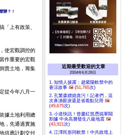
麼辦？！
搞「上有政策、
，使宏觀調控的
當作重要的宏觀
近期最受歡迎的文章
倒賣土地，籌集
2004年6月28日
1. 知情人披露：趙紫陽軟禁中的
蒼涼故事
🖼️
(
51,765
次)
定從今年八月一
2. 孔繁森嫖娼貪污！記者們，這
次鼻涕眼淚還是省着點兒用
🖼️
(
49,675
次)
3. 小道快訊！曾慶紅慫恿搞軍閥
依據土地利用總
割據 中央高層發生八級地震
🖼️
地，先通過實施
(
43,921
次)
4. 江澤民形同軟禁！中共政壇上
地供應計劃交付