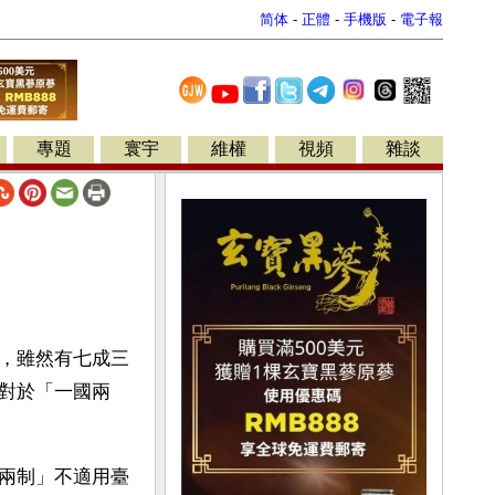
简体
-
正體
-
手機版
-
電子報
專題
寰宇
維權
視頻
雜談
，雖然有七成三
對於「一國兩
兩制」不適用臺