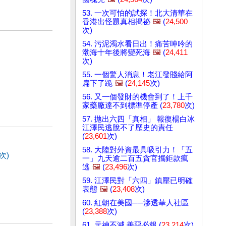
53. 一次可怕的試探！北大清華在
香港出怪題真相揭祕
🖼️
(
24,500
次)
54. 污泥濁水看日出！痛苦呻吟的
渤海十年後將變死海
🖼️
(
24,411
次)
55. 一個驚人消息！老江發賤給阿
扁下了跪
🖼️
(
24,145
次)
56. 又一個發財的機會到了！上千
家藥廠達不到標準停產 (
23,780
次)
57. 拋出六四「真相」 報復楊白冰
江澤民逃脫不了歷史的責任
(
23,601
次)
58. 大陸對外資最具吸引力！「五
次)
一」九天逾二百五貪官攜鉅款瘋
逃
🖼️
(
23,496
次)
59. 江澤民對「六四」鎮壓已明確
表態
🖼️
(
23,408
次)
60. 紅朝在美國──滲透華人社區
(
23,388
次)
61. 元神不滅 善惡必報 (
23,214
次)