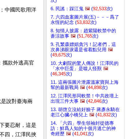
次)
6. 民謠：踩江鬼
🖼️
(
92,533
次)
；中國民歌用洋
7. 六四血案圖片展(五)－－－爲了
永恆的紀念 (
53,832
次)
8. 知情人披露：趙紫陽軟禁中的
蒼涼故事
🖼️
(
51,765
次)
9. 孔繁森嫖娼貪污！記者們，這
次鼻涕眼淚還是省着點兒用
🖼️
(
49,675
次)
；攜款外逃高官
10. 大劇院的驚人傳說！江澤民的
「水中巨蛋」是噬人怪獸
🖼️
(
46,345
次)
11. 這兩張圖片泄露溫家寶與上海
幫的最新戰局
🖼️
(
44,898
次)
12. 江澤民形同軟禁！中共政壇上
就是說對臺海兩
出現三件大事
🖼️
(
42,846
次)
13. 胡啓立沒給好臉子 蔣彥永騎在
老江心臟小橋兒上
🖼️
(
41,832
次)
14. 「六四」學生領袖封從德專
下要忍耐，這是
訪：鮮爲人知的十個月逃亡的神
奇經歷
🖼️
(
41,041
次)
不四，江澤民挾