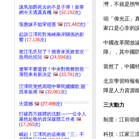
灣，不就是拐
讓馬加爵死去的不是子彈！新華
網今天透露真機
🖼️
(
32,192
次)
咱「偉光正」
張惠妹不如宋祖英
🖼️
(
21,442
次)
家口是心非的
起訴江澤民對海峽兩岸關係的影
響 (
17,136
次)
中國改革開放
障」，其中國
老江毛爪兒了！燒香未見效首次
急用此招兒
🖼️
(
24,594
次)
當然了，中國
遼寧不要退貨！中央對商務部長
薄熙來有新決定
🖼️
(
33,781
次)
北京學習時報
江澤民突然高唱中華民國國歌 困
障是人力資源
惑辜振甫
🖼️
(
32,061
次)
大震撼
🖼️
(
27,498
次)
三大動力
打破西方媒體的沈默──一位令人
肅然起敬的資深媒體工作者
🖼️
制度：江前胡
(
17,260
次)
科技：江家三
崛起！江澤民的這兩個「三」不