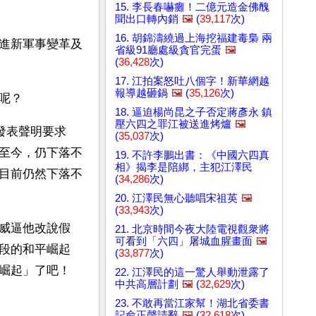
15. 李長春嚇癱！二億元造金佛醜
聞出口轉內銷
🖼️
(
39,117
次)
16. 胡錦濤繞過上海挖福建毒梟 兩
進新軍事變革及
省級91廳處級貪官完蛋
🖼️
(
36,428
次)
17. 江拍案怒吐八個字！新華網越
報導越砸鍋
🖼️
(
35,126
次)
呢？
18. 逼迫楊尚昆之子否定蔣彥永 鎮
壓六四之罪江被送進烤爐
🖼️
發表聲明要求
(
35,037
次)
至今，仍下落不
19. 不許李鵬出書：《中國六四真
相》揭李是陪綁，主犯江澤民
目前仍然下落不
(
34,286
次)
20. 江澤民無心聽唱宋祖英
🖼️
(
33,943
次)
威逼他改說假
21. 北京時間今夜大陸電視觀衆將
可看到「六四」屠城血腥畫面
🖼️
段的和平崛起
(
33,877
次)
崛起」了吧！
22. 江澤民的這一驚人舉動泄露了
中共高層計劃
🖼️
(
32,629
次)
23. 不敢再當江家幫！湖北省委書
記俞正聲請辭
🖼️
(
32,618
次)