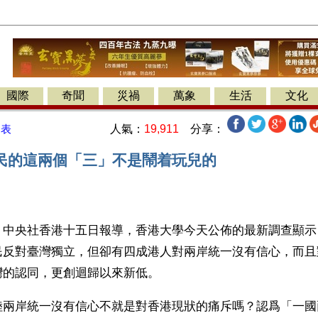
國際
奇聞
災禍
萬象
生活
文化
人氣：
19,911
分享：
發表
民的這兩個「三」不是鬧着玩兒的
】中央社香港十五日報導，香港大學今天公佈的最新調查顯示
民反對臺灣獨立，但卻有四成港人對兩岸統一沒有信心，而且
灣的認同，更創迴歸以來新低。
陸兩岸統一沒有信心不就是對香港現狀的痛斥嗎？認爲「一國