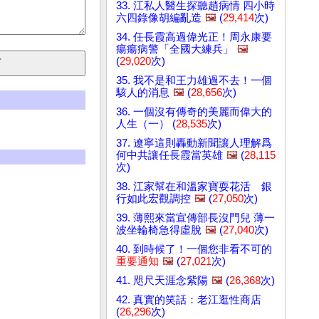
33. 江私人醫生探聽趙病情 四小時
六四錄像胡編亂造
🖼️
(
29,414
次)
34. 任長霞高過偉光正！周永康要
瘍瘍病警「全國大練兵」
🖼️
(
29,020
次)
35. 我不是和王力雄過不去！一個
駭人的消息
🖼️
(
28,656
次)
36. 一個沒有傳奇的美麗而偉大的
人生（一） (
28,535
次)
37. 遼寧這則轟動新聞讓人理解爲
何中共讓任長霞當英雄
🖼️
(
28,115
次)
38. 江家幫在和溫家寶耍花活 銀
行如此宏觀調控
🖼️
(
27,050
次)
39. 薄熙來當宣傳部長沒門兒 薄一
波坐輪椅急得虛脫
🖼️
(
27,040
次)
40. 到時候了！一個您非看不可的
重要通知
🖼️
(
27,021
次)
41. 咫尺天涯念紫陽
🖼️
(
26,368
次)
42. 真實的笑話：老江逛性商店
(
26,296
次)