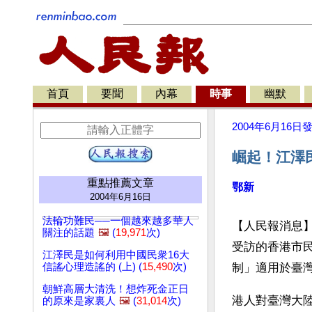
首頁
要聞
內幕
時事
幽默
2004年6月16日
崛起！江澤
重點推薦文章
鄂新
2004年6月16日
法輪功難民──一個越來越多華人
【人民報消息
關注的話題
🖼️
(
19,971
次)
受訪的香港市
江澤民是如何利用中國民衆16大
信謠心理造謠的 (上) (
15,490
次)
制」適用於臺
朝鮮高層大清洗！想炸死金正日
港人對臺灣大
的原來是家裏人
🖼️
(
31,014
次)