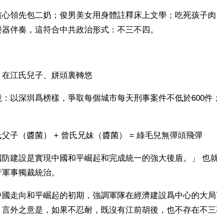
核心領先包二奶；俊男美女用身體註釋床上文學；吃死孩子肉
樂器伴奏，這符合中共政治形式：不三不四。
：在江氏兒子、姘頭裏轉悠
：以深圳爲榜樣，爭取每個城市每天刑事案件不低於600件
父子（醬菌） + 曾氏兄妹（醬菌） = 綠毛兒無彈頭飛彈
國防建設是實現中國和平崛起和完成統一的強大後盾。」 也
行軍事獨裁統治。
中國走向和平崛起的初期，強調軍隊在經濟建設爲中心的大局
」言外之意是，如果不忍耐，既沒有江前胡後，也不存在不三