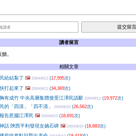
讀者留言
反饋。
相關文章
民給結紮了
🖼️
(
17,995
次)
2004/9/12
快打起來了
🖼️
(
34,369
次)
2004/9/12
胸有成竹 中央高層集體接受江澤民請辭
(
19,972
次)
2004/9/11
民的「四清」「四不清」
(
26,562
次)
2004/9/10
報告惹腦江澤民
🖼️
(
18,691
次)
2004/9/10
神話 陝西平利發現女媧石碑
🖼️
(
18,883
次)
2004/9/10
建前線差點兒豁出老命
(
18,419
次)