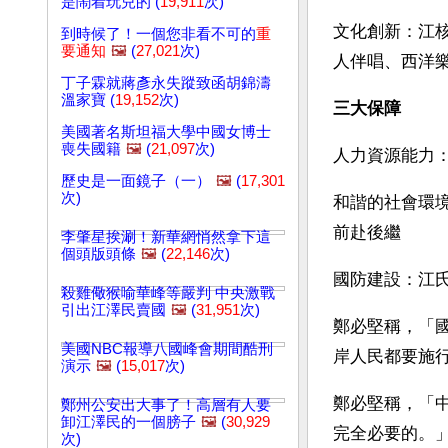
是鬧着玩兒的 (
19,911
次)
文化創新：江
到時候了！一個您非看不可的
重
要通知
🖼️
(
27,021
次)
人伴唱、西洋
丁子霖就蔣彥永失蹤致函胡錦濤
溫家寶 (
19,152
次)
三大保障
美國著名斯坦福大學中國女博士
喪失國籍
🖼️
(
21,097
次)
人力資源能力
歷史是一面鏡子（一）
🖼️
(
17,301
次)
和諧的社會環境
前赴後繼
李肇星挨涮！新華網悄然拿下這
個頭版頭條
🖼️
(
22,146
次)
國防建設：江氏
殺雞儆猴喻華峰等嚴判 中央激戰
引出江澤民賣國
🖼️
(
31,951
次)
鄭必堅稱，「
美國NBC報導八國峰會期間酷刑
岸人民都要施
演示
🖼️
(
15,017
次)
鄭必堅稱，「
鄭州公安出大事了！高層有人要
卸江澤民的一個膀子
🖼️
(
30,929
完全必要的。
次)