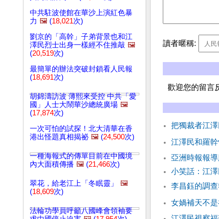
中共駐波使館在華沙上演紅色暴
力
🖼️
(
18,021
次)
劉京的「高幹」子弟背景也和江
讀者暱稱:
澤民烈士出身一樣經不住推敲
🖼️
(
20,519
次)
最簡單的辦法突破封鎖看人民報
(
18,691
次)
歡迎您的留言
胡錦濤訪波 薄熙來受控 中共「愛
國」人士大鬧華沙總統廣場
🖼️
(
17,874
次)
把獨裁者江澤
一次可怕的試探！北大清華在香
港出怪題真相揭祕
🖼️
(
24,500
次)
江澤民和羅幹
一種海報式的傳單目前在中國境
亞洲時報報導
內大面積傳播
🖼️
(
21,466
次)
小笑話：江澤
翠花，給老江上「冬眠靈」
🖼️
李昌鈺的調查
(
18,609
次)
女媧補天不是
法輪功學員呼籲八國峰會領袖要
江澤民視察福