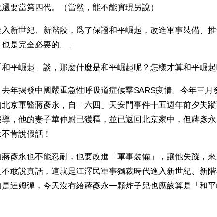
代還要當第四代。（當然，能不能實現另說）
進入新世紀、新階段，爲了保證和平崛起，改進軍事裝備、推
，也是完全必要的。」
「和平崛起」談，那麼什麼是和平崛起呢？怎樣才算和平崛起
去年揭發中國嚴重急性呼吸道症候羣SARS疫情、今年三月
的北京軍醫蔣彥永，自「六四」天安門事件十五週年前夕失蹤
報導，他的妻子華仲尉已獲釋，並已返回北京家中，但蔣彥永
永不肯說假話！
的蔣彥永也不能忍耐，也要改進「軍事裝備」，讓他失蹤，來
人不敢說真話，這就是江澤民軍事獨裁時代進入新世紀、新階
的是達姆彈，今天沒有給蔣彥永一顆炸子兒也應該算是「和平
ww.renminbao.com/rmb/articles/2004/6/16/31515b.html