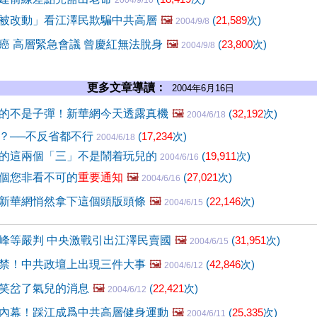
2004/9/10
被改動」看江澤民欺騙中共高層
🖼️
(
21,589
次)
2004/9/8
癌 高層緊急會議 曾慶紅無法脫身
🖼️
(
23,800
次)
2004/9/8
更多文章導讀：
2004年6月16日
的不是子彈！新華網今天透露真機
🖼️
(
32,192
次)
2004/6/18
？──不反省都不行
(
17,234
次)
2004/6/18
的這兩個「三」不是鬧着玩兒的
(
19,911
次)
2004/6/16
個您非看不可的
重要通知
🖼️
(
27,021
次)
2004/6/16
新華網悄然拿下這個頭版頭條
🖼️
(
22,146
次)
2004/6/15
峰等嚴判 中央激戰引出江澤民賣國
🖼️
(
31,951
次)
2004/6/15
禁！中共政壇上出現三件大事
🖼️
(
42,846
次)
2004/6/12
笑岔了氣兒的消息
🖼️
(
22,421
次)
2004/6/12
內幕！踩江成爲中共高層健身運動
🖼️
(
25,335
次)
2004/6/11