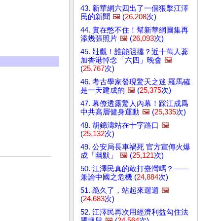
43. 新華網六四出了一個狠擊江澤
民的新聞
🖼️
(
26,208
次)
44. 實在憋不住！幫新華網圖集再
添幾張照片
🖼️
(
26,093
次)
45. 壯觀！誰能阻擋？近十萬人蔘
加香港悼念「六四」晚會
🖼️
(
25,767
次)
46. 考古學家發現驚天之迷 羅馬確
是一天建成的
🖼️
(
25,375
次)
47. 幕僚透露驚人內幕！踩江成爲
中共高層健身運動
🖼️
(
25,335
次)
48. 胡錦濤站在十字路口
🖼️
(
25,132
次)
49. 公安局長車禍死 官方宣傳火爆
成「幽默」
🖼️
(
25,121
次)
50. 江澤民真的敢打臺灣嗎？——
兼論中國之危機 (
24,884
次)
51. 跪久了，站起來遛遛
🖼️
(
24,683
次)
52. 江澤民再次用經濟利益勾住法
國魂兒
🖼️
(
24,564
次)