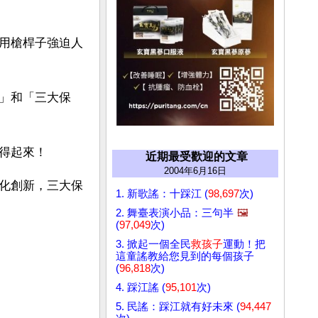
用槍桿子強迫人
」和「三大保
得起來！
近期最受歡迎的文章
2004年6月16日
化創新，三大保
1. 新歌謠：十踩江 (
98,697
次)
2. 舞臺表演小品：三句半
🖼️
(
97,049
次)
3. 掀起一個全民
救孩子
運動！把
這童謠教給您見到的每個孩子
(
96,818
次)
4. 踩江謠 (
95,101
次)
5. 民謠：踩江就有好未來 (
94,447