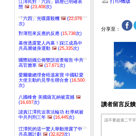
打印機版
江澤民對「六四」鎮壓已明確表
態
🖼️
(
23,408
次)
「六四」光碟露殺機
🖼️
(
22,076
次)
分享至：
對薄熙來反應的反應 (
15,738
次)
幕僚透露驚人內幕！踩江成爲中
共高層健身運動
🖼️
(
25,335
次)
國際組織公佈雙語追查報告 中共
高官膽寒
🖼️
(
17,671
次)
愛爾蘭總理會晤溫家寶 中國駐愛
大使主動約見學生聯合會 (
16,500
次)
八國峰會 美國薩瓦納被震撼
🖼️
(
16,697
次)
讀者留言反饋
譴責江澤民迫害法輪功 杜導斌被
中共判刑三年
🖼️
(
16,445
次)
江澤民的這一驚人舉動泄露了中
共高層計劃
🖼️
(
32,629
次)