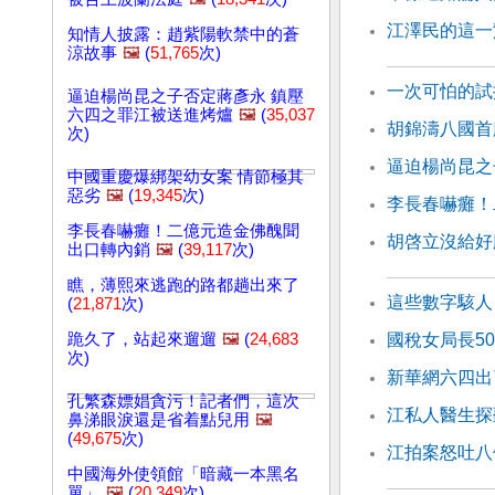
江澤民的這一
知情人披露：趙紫陽軟禁中的蒼
涼故事
🖼️
(
51,765
次)
一次可怕的試
逼迫楊尚昆之子否定蔣彥永 鎮壓
六四之罪江被送進烤爐
🖼️
(
35,037
胡錦濤八國首
次)
逼迫楊尚昆之
中國重慶爆綁架幼女案 情節極其
惡劣
🖼️
(
19,345
次)
李長春嚇癱！
李長春嚇癱！二億元造金佛醜聞
胡啓立沒給好
出口轉內銷
🖼️
(
39,117
次)
瞧，薄熙來逃跑的路都趟出來了
這些數字駭人
(
21,871
次)
跪久了，站起來遛遛
🖼️
(
24,683
國稅女局長5
次)
新華網六四出
孔繁森嫖娼貪污！記者們，這次
江私人醫生探
鼻涕眼淚還是省着點兒用
🖼️
(
49,675
次)
江拍案怒吐八
中國海外使領館「暗藏一本黑名
單」
🖼️
(
20,349
次)