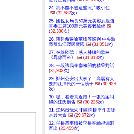
24. 我不能不被這些照片吸引住
🖼️
(
32,582
次)
25. 國稅女局長50萬元美容屁股蛋
軍委主席100萬元美容老臉蛋
🖼️
(
32,338
次)
26. 殺雞儆猴喻華峰等嚴判 中央激
戰引出江澤民賣國
🖼️
(
31,951
次)
27. 在線聆聽：感人肺腑的歌曲
《爲你而來》
🖼️
(
31,913
次)
28. 一段讓我茅塞頓開的精采對話
(
31,903
次)
29. 鄭州公安出大事了！高層有人
要卸江澤民的一個膀子
🖼️
(
30,929
次)
30. 嘿，看着真過癮！一張拍案叫
絕的江氏廣告
🖼️
(
30,226
次)
31. 江悠哉哉朱肝顫顫 開平作案哪
是最大貪
🖼️
(
29,672
次)
32. 任長霞事蹟被李長春編得漏洞
百出 (
29,459
次)