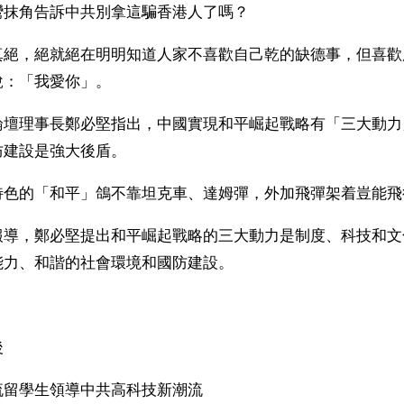
彎抹角告訴中共別拿這騙香港人了嗎？
真絕，絕就絕在明明知道人家不喜歡自己乾的缺德事，但喜歡
說：「我愛你」。
論壇理事長鄭必堅指出，中國實現和平崛起戰略有「三大動力
防建設是強大後盾。
特色的「和平」鴿不靠坦克車、達姆彈，外加飛彈架着豈能飛
報導，鄭必堅提出和平崛起戰略的三大動力是制度、科技和文
能力、和諧的社會環境和國防建設。
後
流留學生領導中共高科技新潮流