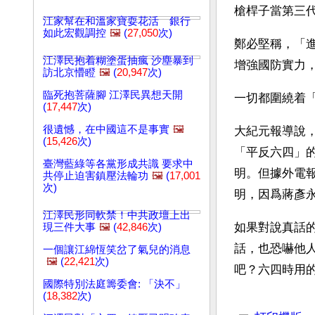
槍桿子當第三
江家幫在和溫家寶耍花活 銀行
如此宏觀調控
🖼️
(
27,050
次)
鄭必堅稱，「
江澤民抱着糊塗蛋抽瘋 沙塵暴到
增強國防實力
訪北京懵瞪
🖼️
(
20,947
次)
臨死抱菩薩腳 江澤民異想天開
一切都圍繞着
(
17,447
次)
很遺憾，在中國這不是事實
🖼️
大紀元報導說，
(
15,426
次)
「平反六四」
臺灣藍綠等各黨形成共識 要求中
明。但據外電
共停止迫害鎮壓法輪功
🖼️
(
17,001
次)
明，因爲蔣彥
江澤民形同軟禁！中共政壇上出
如果對說真話
現三件大事
🖼️
(
42,846
次)
話，也恐嚇他
一個讓江綿恆笑岔了氣兒的消息
🖼️
(
22,421
次)
吧？六四時用
國際特別法庭籌委會: 「決不」
(
18,382
次)
文章網址: http://w