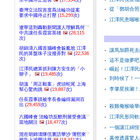
求中國停止迫害
🖼️
(
17,954
次)
從「鄧胡合照
臺灣立法院首度爲法輪功提案
要求中國停止打壓 (
15,299
次)
江澤民患咽喉
遼寧這則轟動新聞讓人理解爲何
中共讓任長霞當英雄
🖼️
(
28,115
次)
胡錦濤八國首腦峰會躲尷尬 江澤
讓馬加爵死去
民的算盤珠子沒撥弄對
🖼️
(
22,536
次)
這不是做夢吧
江澤民總算抓到陳方安生的「小
崛起！江澤民
辮子」
🖼️
(
19,485
次)
到時候了！一
胡溫「周正毅案」虎頭蛇尾 上海
李肇星挨涮！
幫心驚肉跳
🖼️
(
19,887
次)
任長霞事蹟被李長春編得漏洞百
出 (
29,459
次)
殺雞儆猴喻華
江澤民形同軟
八國峰會 法輪功反酷刑展受會議
當地關注
🖼️
(
18,477
次)
一個讓江綿恆
混在胡錦濤隊伍裏訪華沙 薄熙來
幕僚透露驚人
被告上波蘭法庭
🖼️
(
18,341
次)