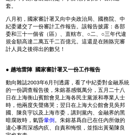
套。
八月初，國家審計署又向中央政治局、國務院、中
紀委遞交了一份審計工作報告。該報告披露：各部
委和三十一個省（區）、直轄市、○二、○三年代違
規金額高達二萬五千二百億元。這還是在賄賂完審
計人員之後得出的數兒！
● 
趟地雷陣  國家審計署又一份工作報告
動向雜誌2003年6月刊透露，看了中紀委對金融系統
的一份調查報告後，朱鎔基感慨萬分，五月二十八
日在上海衡山賓館會見上海各民主黨派和專業人士
時，他兩度失聲痛哭；翌日在上海大公館會見吳邦
國、陳良宇以及上海市委，講到黨內、金融界的黑
暗腐敗時，氣昏
暈倒
。朱鎔基爲自已在任內所做的
違心事而深感內疚、自責和悔恨，並指出黃菊陳良