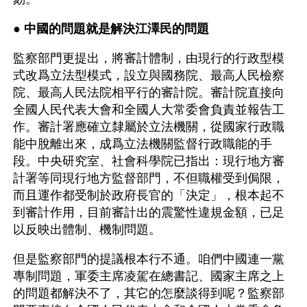
● 
中國的問題就是解決江澤民的問題
監察部門更提出，將審計體制，由現行的行政型模
式改爲立法型模式，設立與國務院、最高人民檢察
院、最高人民法院相平行的審計院。審計院直接向
全國人民代表大會和全國人大常委會負責並報告工
作。審計署應確立隸屬於立法機關，從國家行政職
能中脫離出來，成爲立法機關監督行政職能的手
段。中央研究室、社會科學院已指出：現行地方審
計署等同現行地方監督部門，不但職權受到侷限，
而且運作都受制於政府長官的「決定」，根本起不
到審計作用，目前審計出的震驚性違規金額，已足
以反映出體制、機制問題。
但是監察部門的提議根本行不通。咱們中國連一黨
專制問題，軍委主席凌駕在總書記、國家主席之上
的問題都解決不了，其它的怎麼談得到呢？監察部