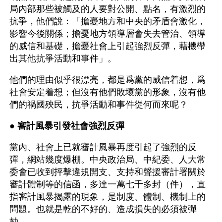
局內部那些被觸及的人要對公開、點名，有激烈的
抗爭，他們說：「擔憂地方和中央的矛盾會激化，
影響今後關係；擔憂地方領導層會失去管治、領導
的威信和基礎，擔憂社會上引起強烈反彈，藉機帶
出其他抗爭活動和事件」。 
他們的理由似乎很漂亮，都是爲黨的威信着想，爲
社會安定着想；但沒有他們敗壞黨的形象，沒有他
們的禍國殃民，抗爭活動和事件從何而來呢？
● 
審計風暴引發社會強烈反彈
黨內、社會上已就審計風暴再度引起了強烈的反
彈，網站幾度爆棚。中央政治局、中紀委、人大常
委會已收到抨擊違規開支、支持和聲援審計署關於
審計體制等的信函，多達一萬七千多封（件），直
指審計風暴揭露的現象，是制度、體制、機制上的
問題。也就是乾的不好的、造成損失的必須被彈
劾。