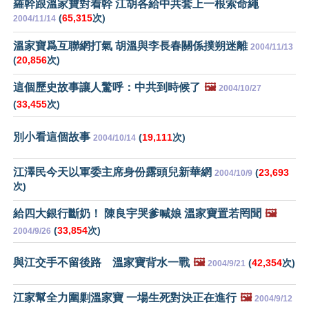
羅幹跟溫家寶對着幹 江胡各給中共套上一根索命繩
(
65,315
次)
2004/11/14
溫家寶爲互聯網打氣 胡溫與李長春關係撲朔迷離
2004/11/13
(
20,856
次)
這個歷史故事讓人驚呼：中共到時候了
🖼️
2004/10/27
(
33,455
次)
別小看這個故事
(
19,111
次)
2004/10/14
江澤民今天以軍委主席身份露頭兒新華網
(
23,693
2004/10/9
次)
給四大銀行斷奶！ 陳良宇哭爹喊娘 溫家寶置若罔聞
🖼️
(
33,854
次)
2004/9/26
與江交手不留後路 溫家寶背水一戰
🖼️
(
42,354
次)
2004/9/21
江家幫全力圍剿溫家寶 一場生死對決正在進行
🖼️
2004/9/12