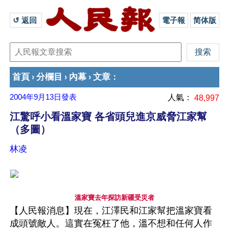
↺ 返回 
電子報
简体版
首頁
分欄目
內幕
文章
›
›
›
：
2004年9月13日
發表
人氣：
48,997
江驚呼小看溫家寶 各省頭兒進京威脅江家幫
（多圖）
林凌
溫家寶去年探訪新疆受災者
【人民報消息】現在，江澤民和江家幫把溫家寶看
成頭號敵人。這實在冤枉了他，溫不想和任何人作