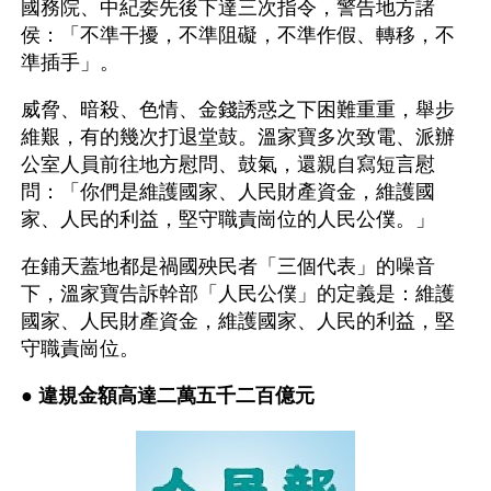
國務院、中紀委先後下達三次指令，警告地方諸
侯：「不準干擾，不準阻礙，不準作假、轉移，不
準插手」。
威脅、暗殺、色情、金錢誘惑之下困難重重，舉步
維艱，有的幾次打退堂鼓。溫家寶多次致電、派辦
公室人員前往地方慰問、鼓氣，還親自寫短言慰
問：「你們是維護國家、人民財產資金，維護國
家、人民的利益，堅守職責崗位的人民公僕。」
在鋪天蓋地都是禍國殃民者「三個代表」的噪音
下，溫家寶告訴幹部「人民公僕」的定義是：維護
國家、人民財產資金，維護國家、人民的利益，堅
守職責崗位。
● 
違規金額高達二萬五千二百億元