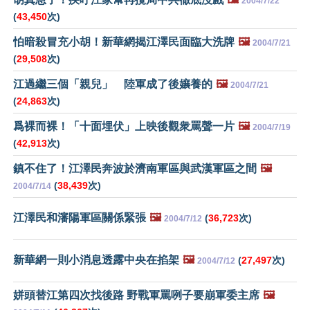
2004/7/22
(
43,450
次)
怕暗殺冒充小胡！新華網揭江澤民面臨大洗牌
🖼️
2004/7/21
(
29,508
次)
江過繼三個「親兒」 陸軍成了後孃養的
🖼️
2004/7/21
(
24,863
次)
爲裸而裸！「十面埋伏」上映後觀衆罵聲一片
🖼️
2004/7/19
(
42,913
次)
鎮不住了！江澤民奔波於濟南軍區與武漢軍區之間
🖼️
(
38,439
次)
2004/7/14
江澤民和瀋陽軍區關係緊張
🖼️
(
36,723
次)
2004/7/12
新華網一則小消息透露中央在掐架
🖼️
(
27,497
次)
2004/7/12
姘頭替江第四次找後路 野戰軍罵咧子要崩軍委主席
🖼️