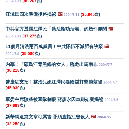
(
46,267
次)
2004/7/11
江澤民四次準備後路揭祕
🖼️
(
35,845
次)
2004/7/11
中共官方透露江澤民「爲法輪功活着」的幾件趣聞
🖼️
(
37,275
次)
2004/7/11
11個月清洗兩百萬黨員！中共隊伍不減肥有訣竅
🖼️
(
35,080
次)
2004/7/9
內幕！「願爲江背黑鍋的女人」臨危出馬南非
2004/7/8
(
30,218
次)
曾慶紅支招！整治兒媳江澤民耍陰謀打擊趙紫陽
2004/7/7
(
45,930
次)
軍委主席險些被軍隊刺殺 蔣彥永囚車綁架案揭祕
2004/7/6
(
37,689
次)
新華網這篇文章可厲害 矛頭直指江曾殺人
🖼️
2004/7/5
(
32,250
次)