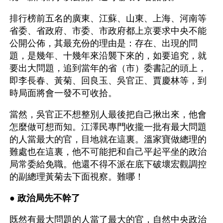
排行榜前五名的廣東、江蘇、山東、上海、河南等
省委、省政府、市委、市政府都上京要求中央不能
公開公佈，其最充份的理由是：存在、出現的問
題，是幾年、十幾年來沿襲下來的，如要追究，就
要出大問題，追到當年的省（市）委書記的頭上，
即李長春、黃菊、回良玉、吳官正、賈慶林等，到
時局面將會一發不可收拾。
當然，吳官正不想整別人最後把自己揪出來，他會
怎麼做可想而知。江澤民專門收攏一批有最大問題
的人當最大的官，目地就在這裏。溫家寶做總理的
難處也在這裏，他不可能把和自己平起平坐的政治
局常委給免職。他還不得不派在底下破壞宏觀調控
的副總理黃菊去下面視察。難哪！
● 
政治局先不幹了
既然有最大問題的人當了最大的官，自然中央政治