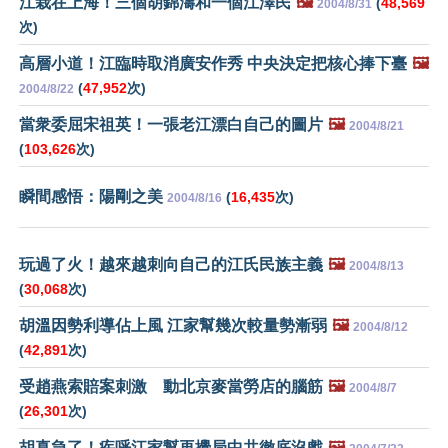
江栽在上海！三個胡錦濤和一個江澤民
🖼️
(
48,569
2004/8/31
次)
高層小道！江臨時取消廣安作秀 中央決定把核心捧下臺
🖼️
(
47,952
次)
2004/8/22
當衆委屈宋祖英！一張老江漂白自己的圖片
🖼️
2004/8/21
(
103,626
次)
瞬間感悟：陽剛之美
(
16,435
次)
2004/8/16
玩過了火！越來越刺向自己的江氏民族主義
🖼️
2004/8/13
(
30,068
次)
胡溫因勢利導佔上風 江家幫幾次較量勢漸弱
🖼️
2004/8/12
(
42,891
次)
受趙燕索賠案刺激 動北京麥當勞店的腦筋
🖼️
2004/8/7
(
26,301
次)
胡真急了！疾呼江家幫再攪局中共徹底沒戲
🖼️