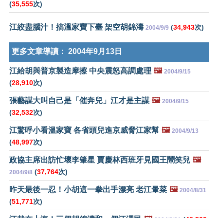
(
35,555
次)
江絞盡腦汁！搞溫家寶下臺 架空胡錦濤
(
34,943
次)
2004/9/9
更多文章導讀：
2004年9月13日
江給胡與普京製造摩擦 中央震怒高調處理
🖼️
2004/9/15
(
28,910
次)
張藝謀大叫自己是「催奔兒」江才是主謀
🖼️
2004/9/15
(
32,532
次)
江驚呼小看溫家寶 各省頭兒進京威脅江家幫
🖼️
2004/9/13
(
48,997
次)
政協主席出訪忙壞李肇星 賈慶林西班牙見國王鬧笑兒
🖼️
(
37,764
次)
2004/9/8
昨天最後一忍！小胡這一拳出手漂亮 老江暈菜
🖼️
2004/8/31
(
51,771
次)