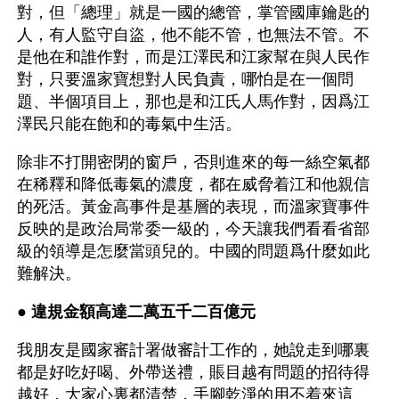
對，但「總理」就是一國的總管，掌管國庫鑰匙的
人，有人監守自盜，他不能不管，也無法不管。不
是他在和誰作對，而是江澤民和江家幫在與人民作
對，只要溫家寶想對人民負責，哪怕是在一個問
題、半個項目上，那也是和江氏人馬作對，因爲江
澤民只能在飽和的毒氣中生活。
除非不打開密閉的窗戶，否則進來的每一絲空氣都
在稀釋和降低毒氣的濃度，都在威脅着江和他親信
的死活。黃金高事件是基層的表現，而溫家寶事件
反映的是政治局常委一級的，今天讓我們看看省部
級的領導是怎麼當頭兒的。中國的問題爲什麼如此
難解決。
● 
違規金額高達二萬五千二百億元
我朋友是國家審計署做審計工作的，她說走到哪裏
都是好吃好喝、外帶送禮，賬目越有問題的招待得
越好，大家心裏都清楚，手腳乾淨的用不着來這