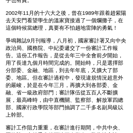
宇也有責。
2002年11月的十六大之後，曾在1989年跟着趙紫陽
去天安門看望學生的溫家寶接過了一個爛攤子，在
這個時候當總理，真要有不怕趟地雷陣的勇氣！
爭鳴雜誌9月刊報導，八月初，國家審計署又向中央
政治局、國務院、中紀委遞交了一份審計工作報
告。這份工作報告，是從去年三中全會前夕開始，
用了長達九個月時間完成的。開始時，只是選擇部
分部委、金融、地區，到去年年底，又擴大了部
委、地區。但在審計過程中，發現違規情況超意外
的嚴峻，於是在今年三月，再擴大到各部委、金
融、省一級政府部門；審計隊伍從五百人不斷擴
展，最高峰時，由中直機關、監察部、解放軍四總
部、國家行政學院等部門抽調了二千多名副局級以
上幹部。
審計工作阻力重重，在審計進行期間，中共中央、