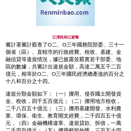
江澤民和江家幫
審計署審計覈查了O二、O三年國務院部委、三十一
個省（區）、直轄市的行政經費、稅收、基建、金
融信貸等違規情況，據已披露並覈實若干部委、地
區的數據，共審計出違規金額，高達二萬五千二百
億元，相等於O二、O三年國民經濟總產值的百分之
十八和百分之十四。
違規分類金額如下：（一）挪用、侵吞國土開發資
金、稅收，四千五百億元；（二）挪用地方稅收，
二千八百五十億元；（三）挪用基建開發、水利農
業、環保、衛生、教育開支經費，二千四百五十億
元，（四）金融機構違章、違規貸款、拆借，一萬
二千四百億元；（五）挪用截留外匯，三百五十四