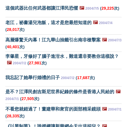
這個武器比任何武器都讓江澤民恐懼
🖼️
(
29,225
次)
2004/7/5
老江，祕書湯兒泡飯，這才是您最想知道的
🖼️
2004/7/4
(
28,017
次)
高層爆驚天內幕！江九華山抽籤引出南非槍擊案
🖼️
2004/7/3
(
40,401
次)
李肇星，牙修好了腦子進泔水，難道還非要教你這樣說？
🖼️
(
27,981
次)
2004/7/2
我忘記了她舉行婚禮的日子
(
17,687
次)
2004/7/2
是不？江澤民創吉斯尼世界紀錄的條件是香港人民給的
🖼️
(
27,505
次)
2004/7/1
不看您就錯過了！董建華和衆官的面部精采鏡頭
🖼️
2004/7/1
(
28,335
次)
《以黑制黑》！誰授權讓新華網今天出這招兒？
🖼️