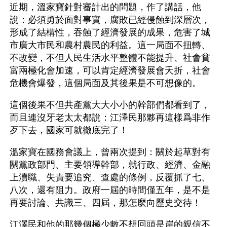
近期，溫家寶針對審計出的問題，作了講話，他
說：必須勇於面對事實，腐敗已經侵蝕到深層次，
形成了結構性，吞蝕了經濟發展的成果，危害了城
市廣大市民和農村農民的利益。這一局面不扭轉、
不改變，不但人民生活水平整體不能提升、社會貧
富兩極化會加速，可以肯定經濟發展會夭折，社會
危機會爆發，這個局面及其後果是不可想像的。
這個後果不但共產黨大大小小的幹部們都看到了，
而且連沒牙老太太都說：江澤民那夥再這樣爲非作
歹下去，國家可就徹底完了！
溫家寶在國務會議上，曾兩次提到：關於起草對有
關黨政部門、主要領導幹部，就行政、經濟、金融
上瀆職、失責要追究、查處的條例，反覆抓了七、
八次，還有阻力。政府一屆的時間僅五年，是不是
再要討論、共識三、四屆，那怎麼向歷史交待！
江澤民和他的那幾個極少數不想回頭是岸的親信不