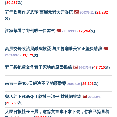
(
30,237
次)
罗干欧洲作尽恶梦 高层元老大开香槟
🖼️
(
21,282
2003/9/11
次)
江家帮看了都倒吸一口凉气
🖼️
(
17,243
次)
2003/9/11
高层交锋政治局醋溜软蛋 与江曾翻脸吴官正坚决请辞
🖼️
(
39,179
次)
2003/9/10
罗干想把董文华置于死地的原因揭秘
🖼️
(
47,715
次)
2003/9/9
南京一宗400天解决不了的蹊跷案
(
25,101
次)
2003/9/9
曾庆红下死命令！软禁王冶平 封锁胡锦涛
🖼️
2003/9/8
(
56,789
次)
人民日报社长王晨，这篇文章拿不拿下去，你自己掂量着