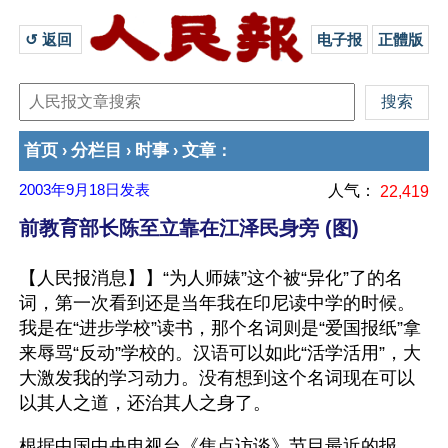
↺ 返回 
电子报
正體版
首页
分栏目
时事
文章
›
›
›
：
2003年9月18日
发表
人气：
22,419
前教育部长陈至立靠在江泽民身旁 (图)
【人民报消息】】“为人师婊”这个被“异化”了的名
词，第一次看到还是当年我在印尼读中学的时候。
我是在“进步学校”读书，那个名词则是“爱国报纸”拿
来辱骂“反动”学校的。汉语可以如此“活学活用”，大
大激发我的学习动力。没有想到这个名词现在可以
以其人之道，还治其人之身了。 
根据中国中央电视台《焦点访谈》节目最近的报