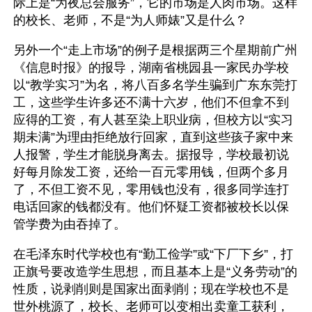
际上是“为夜总会服务”，它的市场是人肉市场。这样
的校长、老师，不是“为人师婊”又是什么？ 
另外一个“走上市场”的例子是根据两三个星期前广州
《信息时报》的报导，湖南省桃园县一家民办学校
以“教学实习”为名，将八百多名学生骗到广东东莞打
工，这些学生许多还不满十六岁，他们不但拿不到
应得的工资，有人甚至染上职业病，但校方以“实习
期未满”为理由拒绝放行回家，直到这些孩子家中来
人报警，学生才能脱身离去。据报导，学校最初说
好每月除发工资，还给一百元零用钱，但两个多月
了，不但工资不见，零用钱也没有，很多同学连打
电话回家的钱都没有。他们怀疑工资都被校长以保
管学费为由吞掉了。 
在毛泽东时代学校也有“勤工俭学”或“下厂下乡”，打
正旗号要改造学生思想，而且基本上是“义务劳动”的
性质，说剥削则是国家出面剥削；现在学校也不是
世外桃源了，校长、老师可以变相出卖童工获利，