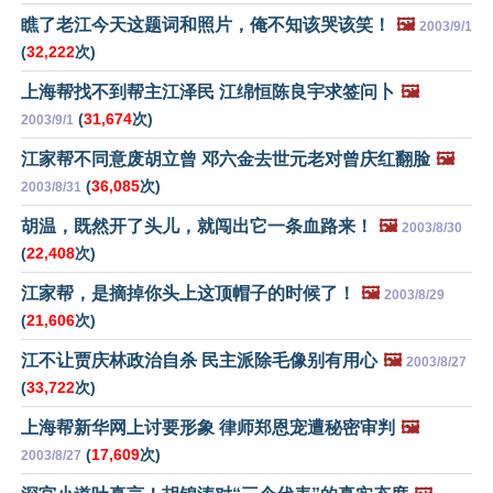
瞧了老江今天这题词和照片，俺不知该哭该笑！
🖼️
2003/9/1
(
32,222
次)
上海帮找不到帮主江泽民 江绵恒陈良宇求签问卜
🖼️
(
31,674
次)
2003/9/1
江家帮不同意废胡立曾 邓六金去世元老对曾庆红翻脸
🖼️
(
36,085
次)
2003/8/31
胡温，既然开了头儿，就闯出它一条血路来！
🖼️
2003/8/30
(
22,408
次)
江家帮，是摘掉你头上这顶帽子的时候了！
🖼️
2003/8/29
(
21,606
次)
江不让贾庆林政治自杀 民主派除毛像别有用心
🖼️
2003/8/27
(
33,722
次)
上海帮新华网上讨要形象 律师郑恩宠遭秘密审判
🖼️
(
17,609
次)
2003/8/27