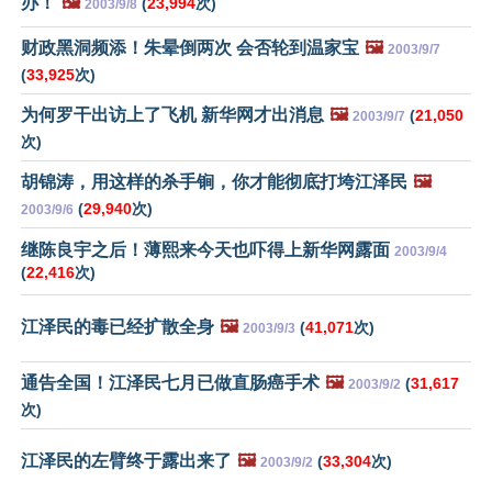
办！
🖼️
(
23,994
次)
2003/9/8
财政黑洞频添！朱晕倒两次 会否轮到温家宝
🖼️
2003/9/7
(
33,925
次)
为何罗干出访上了飞机 新华网才出消息
🖼️
(
21,050
2003/9/7
次)
胡锦涛，用这样的杀手锏，你才能彻底打垮江泽民
🖼️
(
29,940
次)
2003/9/6
继陈良宇之后！薄熙来今天也吓得上新华网露面
2003/9/4
(
22,416
次)
江泽民的毒已经扩散全身
🖼️
(
41,071
次)
2003/9/3
通告全国！江泽民七月已做直肠癌手术
🖼️
(
31,617
2003/9/2
次)
江泽民的左臂终于露出来了
🖼️
(
33,304
次)
2003/9/2