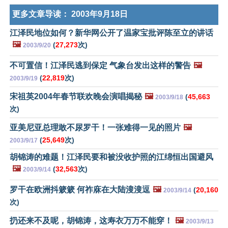
更多文章导读：
2003年9月18日
江泽民地位如何？新华网公开了温家宝批评陈至立的讲话
🖼️
(
27,273
次)
2003/9/20
不可置信！江泽民逃到保定 气象台发出这样的警告
🖼️
(
22,819
次)
2003/9/19
宋祖英2004年春节联欢晚会演唱揭秘
🖼️
(
45,663
2003/9/18
次)
亚美尼亚总理敢不尿罗干！一张难得一见的照片
🖼️
(
25,649
次)
2003/9/17
胡锦涛的难题！江泽民要和被没收护照的江绵恒出国避风
🖼️
(
32,563
次)
2003/9/14
罗干在欧洲抖簌簌 何祚庥在大陆溲溲逗
🖼️
(
20,160
2003/9/14
次)
扔还来不及呢，胡锦涛，这寿衣万万不能穿！
🖼️
2003/9/13