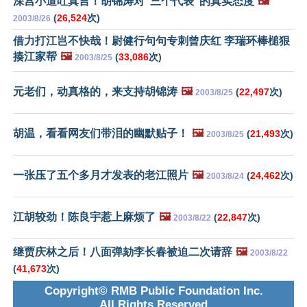
深宫小道吐真言！胡锦涛对“三个代表”的真实态度
🖼️
(
26,524
次)
2003/8/26
借力打江岂不快哉！尉健行句句专刺曾庆红 李瑞环棒槌狠
揍江家帮
🖼️
(
33,086
次)
2003/8/25
元老们，动真格的，来支持胡锦涛
🖼️
(
22,497
次)
2003/8/25
胡温，看看网友们带泪的幽默贴子！
🖼️
(
21,493
次)
2003/8/25
一张压了五个多月才发表的老江照片
🖼️
(
24,462
次)
2003/8/24
江胡较劲！陈良宇惹上麻烦了
🖼️
(
22,847
次)
2003/8/22
继贾庆林之后！八面弹劾李长春被迫二次请辞
🖼️
2003/8/22
(
41,673
次)
Copyright© RMB Public Foundation Inc.
All Rights Reserved