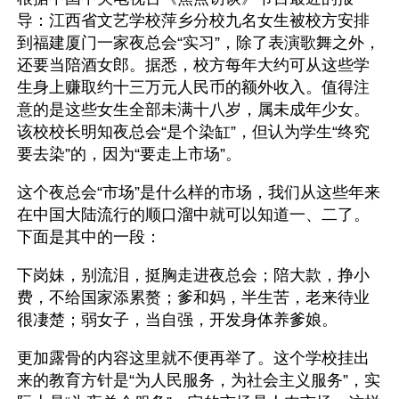
导：江西省文艺学校萍乡分校九名女生被校方安排
到福建厦门一家夜总会“实习”，除了表演歌舞之外，
还要当陪酒女郎。据悉，校方每年大约可从这些学
生身上赚取约十三万元人民币的额外收入。值得注
意的是这些女生全部未满十八岁，属未成年少女。
该校校长明知夜总会“是个染缸”，但认为学生“终究
要去染”的，因为“要走上市场”。 
这个夜总会“市场”是什么样的市场，我们从这些年来
在中国大陆流行的顺口溜中就可以知道一、二了。
下面是其中的一段： 
下岗妹，别流泪，挺胸走进夜总会；陪大款，挣小
费，不给国家添累赘；爹和妈，半生苦，老来待业
很凄楚；弱女子，当自强，开发身体养爹娘。 
更加露骨的内容这里就不便再举了。这个学校挂出
来的教育方针是“为人民服务，为社会主义服务”，实