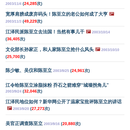
(
24,285
次)
2003/11/4
宽厚肩膀成废弃码头！陈至立的老公如何成了大亨
🖼️
(
49,229
次)
2003/11/3
江泽民派陈至立去法国！当然有事儿干
🖼️
2003/10/14
(
36,405
次)
文化部长孙家正，和人家陈至立抢什么风头
🖼️
2003/10/10
(
25,700
次)
陈少敏、吴仪和陈至立
(
24,961
次)
2003/9/25
江令给陈至立涂脂抹粉 乔石之箭难穿“城墙拐角儿”
(
32,046
次)
2003/9/24
江泽民地位如何？新华网公开了温家宝批评陈至立的讲话
🖼️
(
27,273
次)
2003/9/20
吴官正调查陈至立
(
20,880
次)
2003/9/16