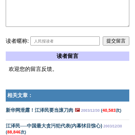
读者暱称:
读者留言
欢迎您的留言反馈。
相关文章：
新华网泄露！江泽民要当滚刀肉
🖼️
(
40,583
次)
2003/12/30
江泽民──中国最大贪污犯代表(内幕怵目惊心)
2003/12/30
(
88,846
次)