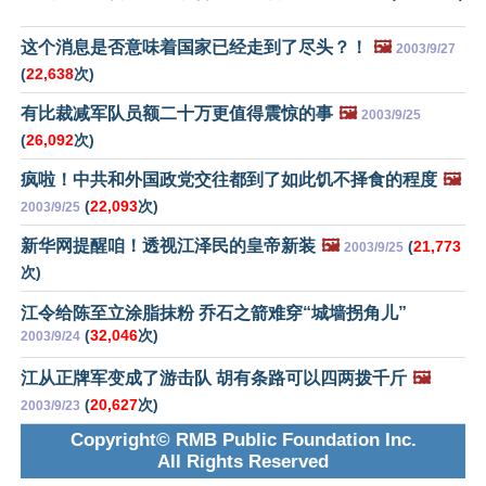
这个消息是否意味着国家已经走到了尽头？！
🖼️
2003/9/27
(
22,638
次)
有比裁减军队员额二十万更值得震惊的事
🖼️
2003/9/25
(
26,092
次)
疯啦！中共和外国政党交往都到了如此饥不择食的程度
🖼️
(
22,093
次)
2003/9/25
新华网提醒咱！透视江泽民的皇帝新装
🖼️
(
21,773
2003/9/25
次)
江令给陈至立涂脂抹粉 乔石之箭难穿“城墙拐角儿”
(
32,046
次)
2003/9/24
江从正牌军变成了游击队 胡有条路可以四两拨千斤
🖼️
(
20,627
次)
2003/9/23
Copyright© RMB Public Foundation Inc.
All Rights Reserved