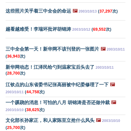
这些照片关乎着三中全会的命运
🖼️
(
37,297
次)
2003/10/13
越看越难受！李瑞环批评胡锦涛
(
69,552
次)
2003/10/12
三中全会第一天！新华网不该刊登的一张图片
🖼️
2003/10/11
(
36,943
次)
新华网动态！江泽民给勺到温家宝后头去了
2003/10/11
(
28,700
次)
江钦点的山东省委书记张高丽被中纪委修理了一下
🖼️
(
44,758
次)
2003/10/11
一个蹊跷的消息！可怕的八月 胡锦涛是否还做仲裁
🖼️
(
38,625
次)
2003/10/10
文化部长孙家正，和人家陈至立抢什么风头
🖼️
2003/10/10
(
25,700
次)