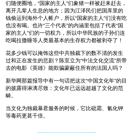
们随便圈地，“国家的主人”们象猪一样被赶来赶去，
离开几辈人生息的地方；因为江泽民们把国库里的
钱偷运到海外个人帐户，所以“国家的主人”们没有吃
也没有喝。也许“三个代表”的内涵里包括了代表“国
家的主人”们的一切权力，所以中华民族的子孙们连
吃喝拉撒睡等人类最基本的生存权力都被剥夺了！
花多少钱可以掩饰这些中共独裁下的数不清的发生
过和正在发生的悲剧？陈至立为“中法文化交流”所带
去的电影《英雄》能欺骗蒙蔽住所有的法国人吗？ 
新华网那篇报导中有一句话把这次“中国文化年”的目
的披露得淋漓尽致：文化年已远远超越了文化的范
畴。
当文化为独裁暴君服务的时候，它比砒霜、氰化钾
等毒药更甚千倍。