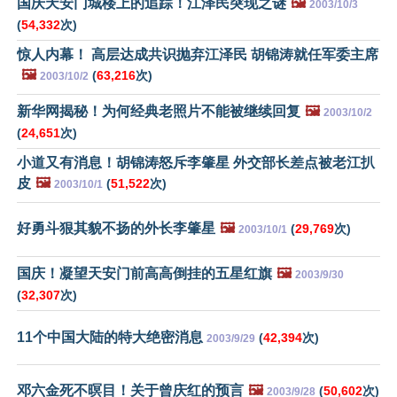
国庆天安门城楼上的追踪！江泽民突现之谜
🖼️
2003/10/3
(
54,332
次)
惊人内幕！ 高层达成共识抛弃江泽民 胡锦涛就任军委主席
🖼️
(
63,216
次)
2003/10/2
新华网揭秘！为何经典老照片不能被继续回复
🖼️
2003/10/2
(
24,651
次)
小道又有消息！胡锦涛怒斥李肇星 外交部长差点被老江扒
皮
🖼️
(
51,522
次)
2003/10/1
好勇斗狠其貌不扬的外长李肇星
🖼️
(
29,769
次)
2003/10/1
国庆！凝望天安门前高高倒挂的五星红旗
🖼️
2003/9/30
(
32,307
次)
11个中国大陆的特大绝密消息
(
42,394
次)
2003/9/29
邓六金死不暝目！关于曾庆红的预言
🖼️
(
50,602
次)
2003/9/28