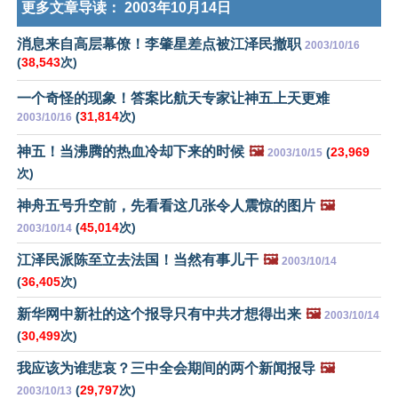
更多文章导读：
2003年10月14日
消息来自高层幕僚！李肇星差点被江泽民撤职
2003/10/16
(
38,543
次)
一个奇怪的现象！答案比航天专家让神五上天更难
(
31,814
次)
2003/10/16
神五！当沸腾的热血冷却下来的时候
🖼️
(
23,969
2003/10/15
次)
神舟五号升空前，先看看这几张令人震惊的图片
🖼️
(
45,014
次)
2003/10/14
江泽民派陈至立去法国！当然有事儿干
🖼️
2003/10/14
(
36,405
次)
新华网中新社的这个报导只有中共才想得出来
🖼️
2003/10/14
(
30,499
次)
我应该为谁悲哀？三中全会期间的两个新闻报导
🖼️
(
29,797
次)
2003/10/13