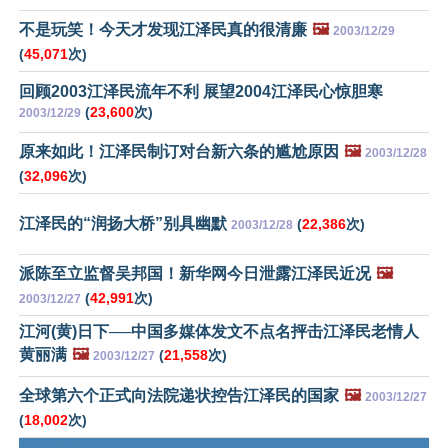
不是玩笑！今天才发现江泽民真的很清廉
🖼️
2003/12/29
(
45,071
次)
回顾2003江泽民流年不利 展望2004江泽民心惊胆寒
(
23,600
次)
2003/12/29
原来如此！江泽民制订对台新六条的尴尬原因
🖼️
2003/12/28
(
32,096
次)
江泽民的“润扬大桥”别具幽默
(
22,386
次)
2003/12/28
派陈至立监督吴邦国！新华网今日泄露江泽民近况
🖼️
(
42,991
次)
2003/12/27
江河(黄)日下──中国多媒体发文不点名抨击江泽民老情人
黄丽满
🖼️
(
21,558
次)
2003/12/27
全球第六个正式向法院递状控告江泽民的国家
🖼️
2003/12/27
(
18,002
次)