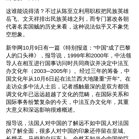
这谁能说得清？不过从陈至立利用职权把民族英雄
岳飞、文天祥排出民族英雄之列，而专门篡改各朝
代著名卖国贼的历史来看，这种说法似乎又不象凭
空想象。
新华网10月9日有一篇《特别报道：“中国”成了巴黎
人的口头禅》，报导说，1999年和2000年，中法领
导人在相互进行国事访问时共同商议并决定中法互
办文化年（2003─2005年）。经过三年的筹备，中
国文化年从10月6日起在法兰西大地隆重“开年”。在
走访众多中法人士后，记者感触最深的是双方都强
调文化年已远远超越了文化的范畴，在国际关系和
国际事务纷繁复杂的今天，中法互办文化年，其重
大意义和深远影响很难概述。
报导说，法国人对中国的了解远不如中国人对法国
的了解全面，很多人对中国的印象还停留在皇城、
长辫子、马褂和自行车上，全然不知当今中国的巨