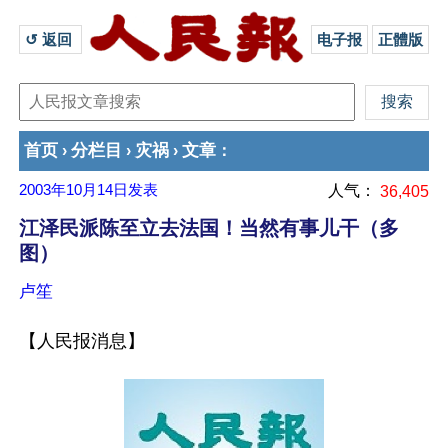
↺ 返回 
电子报
正體版
首页
分栏目
灾祸
文章
›
›
›
：
2003年10月14日
发表
人气：
36,405
江泽民派陈至立去法国！当然有事儿干（多
图）
卢笙
【人民报消息】