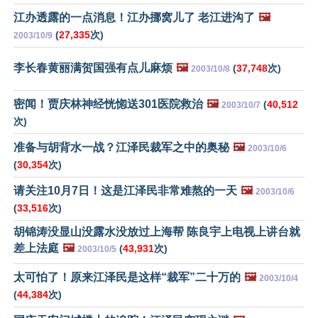
江办透露的一点消息！江办挪窝儿了 老江进沟了
🖼️
(
27,335
次)
2003/10/9
李长春黄丽满贺国强有点儿麻烦
🖼️
(
37,748
次)
2003/10/8
密闻！贾庆林神经恍惚送301医院救治
🖼️
(
40,512
2003/10/7
次)
准备与胡背水一战？江泽民裁军之中的奥秘
🖼️
2003/10/6
(
30,354
次)
请关注10月7日！这是江泽民非常难熬的一天
🖼️
2003/10/6
(
33,516
次)
胡锦涛没显山没露水没放过上海帮 陈良宇上电视上讲台就
差上法庭
🖼️
(
43,931
次)
2003/10/5
太可怕了！原来江泽民是这样“裁军”二十万的
🖼️
2003/10/4
(
44,384
次)