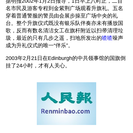
据明报2002年1月2日报导，1日早上八时正，二百
名市民及游客专程到金紫荆广场观看升旗礼。五名
穿着普通警服的警员由会展步操至广场中央的礼
台。整个升旗仪式既没有银乐队伴奏亦未有播放国
歌，反而有数名清洁女工在旗杆附近以扫帚清理垃
圾，最近的只有几步之遥，扫地所发出的
喳喳
噪声
成为升礼仪式的唯一“伴乐”。
2003年2月21日在Edinburgh的中共领事馆的国旗倒
挂了24小时，才有人关心。