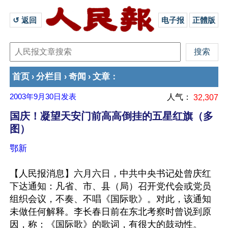
↺ 返回 
电子报
正體版
首页
分栏目
奇闻
文章
›
›
›
：
2003年9月30日
发表
人气：
32,307
国庆！凝望天安门前高高倒挂的五星红旗（多
图）
鄂新
【人民报消息】六月六日，中共中央书记处曾庆红
下达通知：凡省、市、县（局）召开党代会或党员
组织会议，不奏、不唱《国际歌》。对此，该通知
未做任何解释。李长春日前在东北考察时曾说到原
因，称：《国际歌》的歌词，有很大的鼓动性。