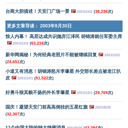
台商大胆描述！天安门广场一景
🖼️
(
38,236
次)
2003/10/2
更多文章导读：
2003年9月30日
惊人内幕！ 高层达成共识抛弃江泽民 胡锦涛就任军委主席
🖼️
(
63,216
次)
2003/10/2
新华网揭秘！为何经典老照片不能被继续回复
🖼️
2003/10/2
(
24,651
次)
小道又有消息！胡锦涛怒斥李肇星 外交部长差点被老江扒
皮
🖼️
(
51,522
次)
2003/10/1
好勇斗狠其貌不扬的外长李肇星
🖼️
(
29,769
次)
2003/10/1
国庆！凝望天安门前高高倒挂的五星红旗
🖼️
2003/9/30
(
32,307
次)
11个中国大陆的特大绝密消息
(
42,394
次)
2003/9/29