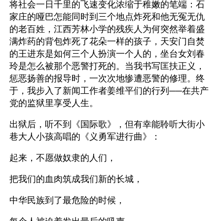
将社会一日千里的飞速变化浓缩于稚嫩的笔端：石
家庄的哑巴怎能同时到三个地点炸死和他无冤无仇
的老百姓，江西芳林小学的残疾人为何突然举着盛
满炸药的背包炸死了花朵一样的孩子，天安门自焚
的王进东是如何三个人扮演一个人的，坐台女刘春
玲是怎么被那个恶警打死的。当我书写匡扶正义，
惩恶扬善的报导时，一次次地惨遭恶警的修理。终
于，我步入了新闻工作者姜维平们的行列──在共产
党的监狱里享受人生。 
出狱后，听不到《国际歌》，但有幸能聆听大街小
巷大人小孩高唱的《义勇军进行曲》：
起来，不愿做奴隶的人们，
把我们的血肉筑成我们新的长城，
中华民族到了最危险的时候，