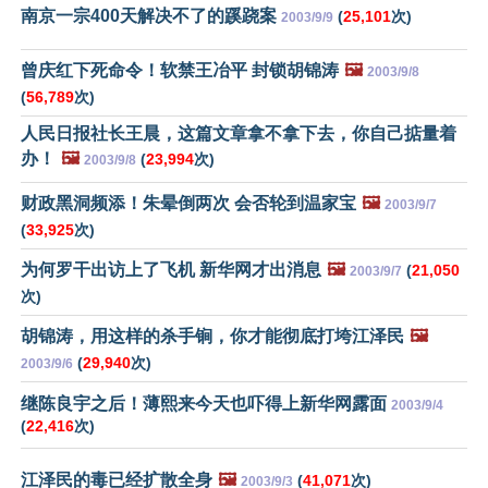
南京一宗400天解决不了的蹊跷案
(
25,101
次)
2003/9/9
曾庆红下死命令！软禁王冶平 封锁胡锦涛
🖼️
2003/9/8
(
56,789
次)
人民日报社长王晨，这篇文章拿不拿下去，你自己掂量着
办！
🖼️
(
23,994
次)
2003/9/8
财政黑洞频添！朱晕倒两次 会否轮到温家宝
🖼️
2003/9/7
(
33,925
次)
为何罗干出访上了飞机 新华网才出消息
🖼️
(
21,050
2003/9/7
次)
胡锦涛，用这样的杀手锏，你才能彻底打垮江泽民
🖼️
(
29,940
次)
2003/9/6
继陈良宇之后！薄熙来今天也吓得上新华网露面
2003/9/4
(
22,416
次)
江泽民的毒已经扩散全身
🖼️
(
41,071
次)
2003/9/3