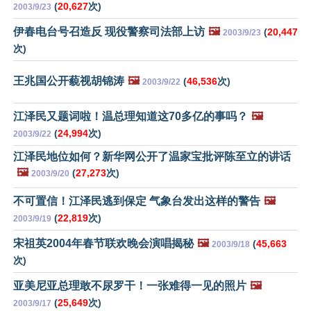
(
20,627
次)
2003/9/23
伊春电台号召造反 现役警察司法部上访
🖼️
(
20,447
2003/9/23
次)
王兆国公开藐视胡锦涛
🖼️
(
46,536
次)
2003/9/22
江泽民又题词啦！温总理知道这70多亿的事吗？
🖼️
(
24,994
次)
2003/9/22
江泽民地位如何？新华网公开了温家宝批评陈至立的讲话
🖼️
(
27,273
次)
2003/9/20
不可置信！江泽民逃到保定 气象台发出这样的警告
🖼️
(
22,819
次)
2003/9/19
宋祖英2004年春节联欢晚会演唱揭秘
🖼️
(
45,663
2003/9/18
次)
亚美尼亚总理敢不尿罗干！一张难得一见的照片
🖼️
(
25,649
次)
2003/9/17