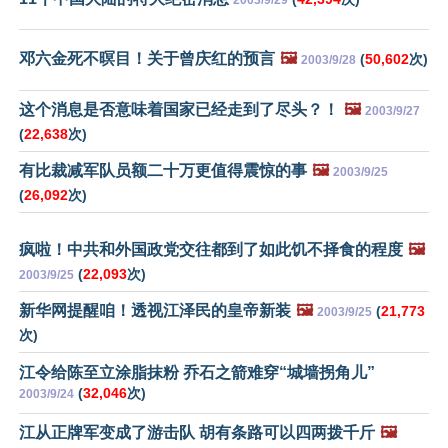
邓六金死不暝目！关于曾庆红的预言
🖼️
(
50,602
次)
2003/9/28
这个消息是否意味着国家已经走到了尽头？！
🖼️
2003/9/27
(
22,638
次)
有比裁减军队员额二十万更值得震惊的事
🖼️
2003/9/25
(
26,092
次)
疯啦！中共和外国政党交往都到了如此饥不择食的程度
🖼️
(
22,093
次)
2003/9/25
新华网提醒咱！透视江泽民的皇帝新装
🖼️
(
21,773
2003/9/25
次)
江令给陈至立涂脂抹粉 乔石之箭难穿“城墙拐角儿”
(
32,046
次)
2003/9/24
江从正牌军变成了游击队 胡有条路可以四两拨千斤
🖼️