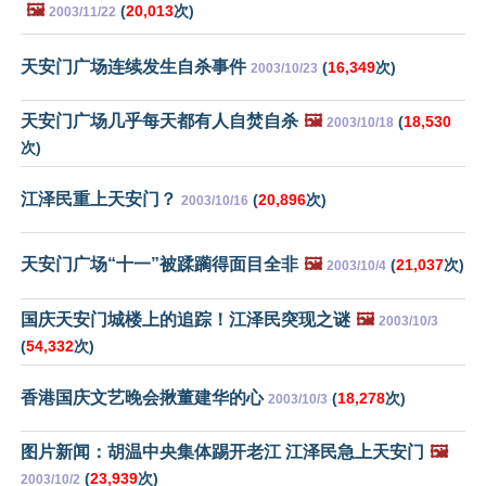
🖼️
(
20,013
次)
2003/11/22
天安门广场连续发生自杀事件
(
16,349
次)
2003/10/23
天安门广场几乎每天都有人自焚自杀
🖼️
(
18,530
2003/10/18
次)
江泽民重上天安门？
(
20,896
次)
2003/10/16
天安门广场“十一”被蹂躏得面目全非
🖼️
(
21,037
次)
2003/10/4
国庆天安门城楼上的追踪！江泽民突现之谜
🖼️
2003/10/3
(
54,332
次)
香港国庆文艺晚会揪董建华的心
(
18,278
次)
2003/10/3
图片新闻：胡温中央集体踢开老江 江泽民急上天安门
🖼️
(
23,939
次)
2003/10/2