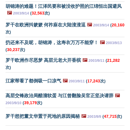
胡锦涛的难题！江泽民要和被没收护照的江绵恒出国避风
🖼️
(
32,563
次)
2003/9/14
罗干在欧洲抖簌簌 何祚庥在大陆溲溲逗
🖼️
(
20,160
2003/9/14
次)
扔还来不及呢，胡锦涛，这寿衣万万不能穿！
🖼️
2003/9/13
(
30,237
次)
罗干欧洲作尽恶梦 高层元老大开香槟
🖼️
(
21,282
2003/9/11
次)
江家帮看了都倒吸一口凉气
🖼️
(
17,243
次)
2003/9/11
高层交锋政治局醋溜软蛋 与江曾翻脸吴官正坚决请辞
🖼️
(
39,179
次)
2003/9/10
罗干想把董文华置于死地的原因揭秘
🖼️
(
47,715
次)
2003/9/9