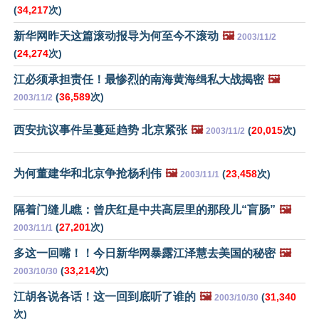
(
34,217
次)
新华网昨天这篇滚动报导为何至今不滚动
🖼️
2003/11/2
(
24,274
次)
江必须承担责任！最惨烈的南海黄海缉私大战揭密
🖼️
(
36,589
次)
2003/11/2
西安抗议事件呈蔓延趋势 北京紧张
🖼️
(
20,015
次)
2003/11/2
为何董建华和北京争抢杨利伟
🖼️
(
23,458
次)
2003/11/1
隔着门缝儿瞧：曾庆红是中共高层里的那段儿“盲肠”
🖼️
(
27,201
次)
2003/11/1
多这一回嘴！！今日新华网暴露江泽慧去美国的秘密
🖼️
(
33,214
次)
2003/10/30
江胡各说各话！这一回到底听了谁的
🖼️
(
31,340
2003/10/30
次)