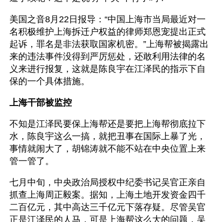
美国之音8月22日报导：“中国上海市当局最近对一
名积极维护上海拆迁户权益的律师郑恩宠提出正式
起诉，罪名是非法获取国家机密。”上海帮被揭露出
来的违法事件没得到严厉惩处，还敢利用法律的名
义来进行报复，这就是陈良宇在江泽民的指示下自
保的一个具体措施。
上海干部被监控
不知是江泽民要保上海帮还是要把上海帮彻底拉下
水，陈良宇这么一搞，就把丑事在国际上暴了光，
事情就闹大了，胡锦涛就不能不站在中央位置上来
管一管了。 
七月中旬，中央政治局授权中纪委书记吴官正亲自
抓查上海周正毅案。据知，上海土地开发资金四千
二百亿元，其中高达三千亿元下落存疑。尽管吴官
正是江泽民的人马，可是上海帮这么大的问题，吴