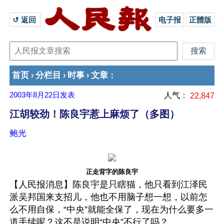
↺ 返回 
电子报
正體版
首页
分栏目
时事
文章
›
›
›
：
2003年8月22日
发表
人气：
22,847
江胡较劲！陈良宇惹上麻烦了（多图）
鲍光
正走背字的陈良宇
【人民报消息】陈良宇是只瞎猫，他只看到江泽民
派吴邦国来支招儿，他也不用脑子想一想，以前怎
么不用自保，“中央”就能全保了，现在为什么要多一
道手续呢？这不是说明“中央”不行了吗？