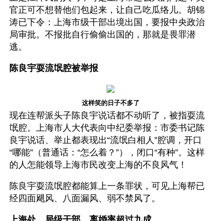
官正可不想替他们包起来，让自己吃瓜络儿。胡锦
涛已下令：上海市级干部出境出国，要报中央政治
局审批。不报批自行偷偷出国的，那就是畏罪潜
逃。
陈良宇耍流氓腔被举报
这样笑的日子不多了
现在连帮派头子陈良宇说话都不动听了，被指耍流
氓腔。上海市人大代表向中纪委举报：市委书记陈
良宇说话、举止都表现出“流氓白相人”腔调，开口
“哪能”（普通话：“怎么着？”），闭口“有种”。这样
的人怎能领导上海市民改变上海的不良风气！
陈良宇耍流氓腔都能算上一条罪状，可见上海帮已
经四面飓风、八面漏风、弱不禁风了。
上海处、局级干部，离婚率超过九成