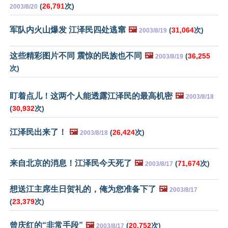
(
26,791
次)
2003/8/20
军队内火山爆发 江泽民四处逃窜
🖼️
(
31,064
次)
2003/8/19
这些精彩图片不同 震惊的民族也不同
🖼️
(
36,255
2003/8/19
次)
盯着点儿！这两个人能透露江泽民的最高机密
🖼️
2003/8/18
(
30,932
次)
江泽民出来了！
🖼️
(
26,424
次)
2003/8/18
来自北京的消息！江泽民今天死了
🖼️
(
71,674
次)
2003/8/17
想送江主席生日贺礼的，俺为您准备下了
🖼️
2003/8/17
(
23,379
次)
曾庆红的“非常手段”
🖼️
(
20,752
次)
2003/8/17