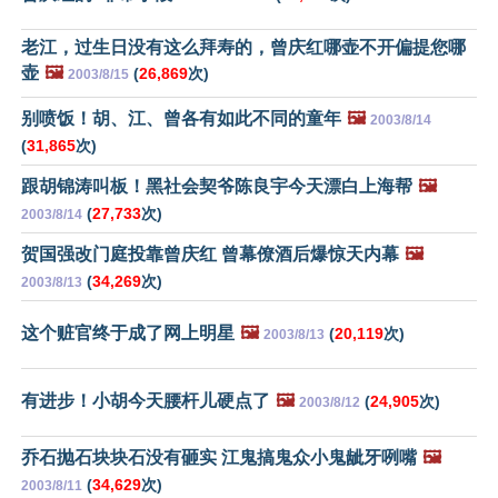
老江，过生日没有这么拜寿的，曾庆红哪壶不开偏提您哪
壶
🖼️
(
26,869
次)
2003/8/15
别喷饭！胡、江、曾各有如此不同的童年
🖼️
2003/8/14
(
31,865
次)
跟胡锦涛叫板！黑社会契爷陈良宇今天漂白上海帮
🖼️
(
27,733
次)
2003/8/14
贺国强改门庭投靠曾庆红 曾幕僚酒后爆惊天内幕
🖼️
(
34,269
次)
2003/8/13
这个赃官终于成了网上明星
🖼️
(
20,119
次)
2003/8/13
有进步！小胡今天腰杆儿硬点了
🖼️
(
24,905
次)
2003/8/12
乔石抛石块块石没有砸实 江鬼搞鬼众小鬼龇牙咧嘴
🖼️
(
34,629
次)
2003/8/11