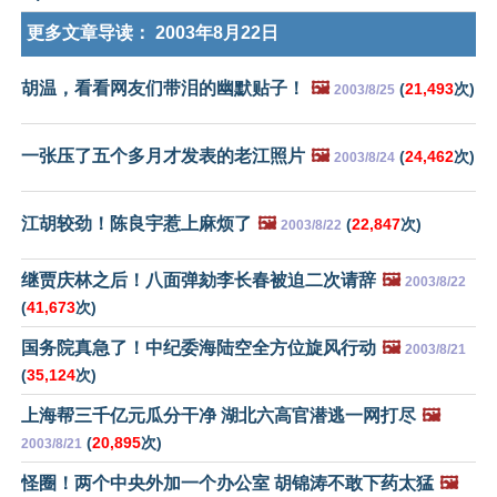
更多文章导读：
2003年8月22日
胡温，看看网友们带泪的幽默贴子！
🖼️
(
21,493
次)
2003/8/25
一张压了五个多月才发表的老江照片
🖼️
(
24,462
次)
2003/8/24
江胡较劲！陈良宇惹上麻烦了
🖼️
(
22,847
次)
2003/8/22
继贾庆林之后！八面弹劾李长春被迫二次请辞
🖼️
2003/8/22
(
41,673
次)
国务院真急了！中纪委海陆空全方位旋风行动
🖼️
2003/8/21
(
35,124
次)
上海帮三千亿元瓜分干净 湖北六高官潜逃一网打尽
🖼️
(
20,895
次)
2003/8/21
怪圈！两个中央外加一个办公室 胡锦涛不敢下药太猛
🖼️