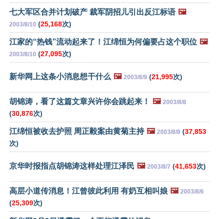
七大军区合并计划破产 裁军阴招儿引出反江标语
🖼️
(
25,168
次)
2003/8/10
江家的“热钱”流动起来了！江绵恒为何偏要占这个职位
🖼️
(
27,095
次)
2003/8/10
新华网上这条小消息想干什么
🖼️
(
21,995
次)
2003/8/9
胡锦涛，看了这篇文章兴许你会跳起来！
🖼️
2003/8/8
(
30,876
次)
江绵恒被收去护照 周正毅案由黄菊主持
🖼️
(
37,853
2003/8/8
次)
京华时报指点胡锦涛这样处理江泽民
🖼️
(
41,653
次)
2003/8/7
高层小道传消息！江曾彼此利用 有奶互相叫娘
🖼️
2003/8/6
(
25,309
次)