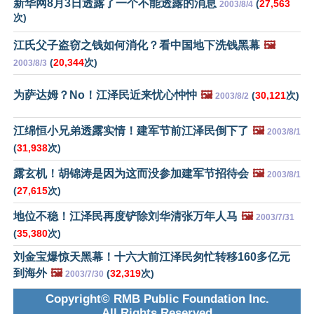
新华网8月3日透露了一个不能透露的消息
(
27,563
2003/8/4
次)
江氏父子盗窃之钱如何消化？看中国地下洗钱黑幕
🖼️
(
20,344
次)
2003/8/3
为萨达姆？No！江泽民近来忧心忡忡
🖼️
(
30,121
次)
2003/8/2
江绵恒小兄弟透露实情！建军节前江泽民倒下了
🖼️
2003/8/1
(
31,938
次)
露玄机！胡锦涛是因为这而没参加建军节招待会
🖼️
2003/8/1
(
27,615
次)
地位不稳！江泽民再度铲除刘华清张万年人马
🖼️
2003/7/31
(
35,380
次)
刘金宝爆惊天黑幕！十六大前江泽民匆忙转移160多亿元
到海外
🖼️
(
32,319
次)
2003/7/30
Copyright© RMB Public Foundation Inc.
All Rights Reserved